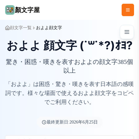
顏文字屋
顔文字一覧
およよ顔文字
およよ 顔文字 (˙꒳​˙*?)ｵﾖ?
驚き・困惑・嘆きを表すおよよの顔文字385個
以上
「およよ」は困惑・驚き・嘆きを表す日本語の感嘆
詞です。様々な場面で使えるおよよ顔文字をコピペ
でご利用ください。
最終更新日:
2026年6月25日