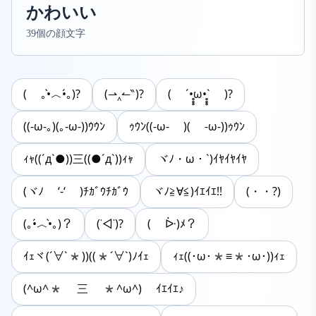
かわいい
39個の顔文字
( ｡•̀︿•́｡)?
(⇀‸↼‶)?
( ´•̥̥̥ω•̥̥̥` )?
((-ω-｡)(｡-ω-))ｳｳﾝ
ｩｳﾝ((-ω- )( -ω-))ｩｳﾝ
ｨｬ((´д`●))三((●´д`))ｨｬ
ヾﾉ・ω・`)ｲﾔｲﾔｲﾔ
(ヾﾉ ‘-‘ )ﾁｶﾞｳﾁｶﾞｳ
ヾﾉ≧∀≦)ｲｴｲｴ!!
(・・?)
(｡•́︿•̀｡)？
(˙◁˙)?
( ᐕ)ﾒ？
ｲｪヾ(´∀`*))((*´∀`)ﾉｲｪ
ｨｪ((･ω･*≡*･ω･))ｨｪ
(^ω^* 三 *^ω^) ｲｴｲｴ♪