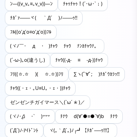
ﾝ―((v_v｡≡｡v_v))―ﾝ
ﾁｬｩﾁｬｩ！(´･ω･`；)
ﾁｶﾞｧ───ヾ( ｀Д´ )ﾉ───ｩ!!
ﾌﾙ((o'д'o≡o'д'o))ﾌﾙ
(ヾﾉ￣･ д ･￣)ﾁｬｳ ﾁｬｳ ﾅﾝｶﾁｬｳﾅ。
(´-ω-)｡o(違うし)
ﾁｬｳ((-д- ≡ -д-))ﾁｬｳ
ﾌﾘ((ㅎ.ㅎ )( ㅎ.ㅎ))ﾌﾘ
∑ヽ(ﾟ∀ﾟ; )ﾁｶﾞｳｶﾗｯ!!
ﾁｬｳ((・ｪ・｡U≡U｡・ｪ・))ﾁｬｳ
ゼンゼンチガイマース＼(`ω´*)／
(ヾﾉ･൧̑ ･` )𐤔𐤔𐤔
ﾁﾅｳ d(∀`●≡●`∀)b ﾁﾅｳ
(`Д´)ﾉ-ｱｲﾄﾞﾝﾄ
ヾ(｡｀Д´｡)ﾉ┌┛【ﾁｶﾞ──ｩ!!!】