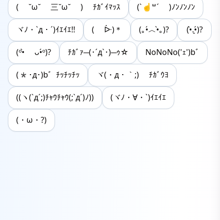
( ˘ω˘ 三˘ω˘ ) ﾁｶﾞｲﾏｯｽ
(`☝️꒳´ )ﾉﾝﾉﾝﾉﾝ
ヾﾉ・`д・´)ｲｴｲｴ!!
( ᐕ)＊
(｡•́︿•̀｡)?
(•̀.̠•́)?
(ᵒ•̀ ᴗ•́ᵒ)?
ﾁｶﾞｧ─(･´д`･)─ｩ☆
NoNoNo('ｪ')bﾞ
(*･д･)b゛ﾁｯﾁｯﾁｯ
ヾ(・д・｀;) ﾁｶﾞｳﾖ
((ヽ(`д´;)ﾁｬｳﾁｬｳ(;`д´)ﾉ))
(ヾﾉ・∀・`)ｲｴｲｴ
(・ω・?)