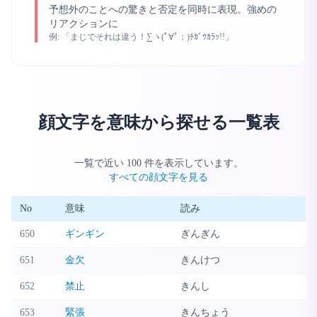
予想外のことへの驚きと否定を同時に表現。強めの
リアクションに
例:
「まじでそれは違う！∑ヽ(ﾟ∀ﾟ；)ﾁｶﾞｳｶﾗｯ!!」
顔文字を意味から探せる一覧表
一覧で近い
100
件を表示しています。
すべての顔文字を見る
No
意味
読み
650
ギンギン
ぎんぎん
651
金欠
きんけつ
652
禁止
きんし
653
緊張
きんちょう