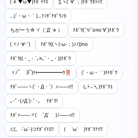
(#▼ω▼)ﾁｶﾞｲﾏｽ
∑ヽ(ﾟ∀ﾟ；)ﾁｶﾞｳｶﾗｯ!!
…(´・ω・｀)…ﾅﾝﾀﾞﾁｶﾞｳﾉｶ
ちがーう☆ヾ（`Д´*）
ﾁｶﾞｳ(´∀`o≡o`∀`)ﾁｶﾞｳ
(ヾﾉ･∀･`)
ﾁｶﾞｳ((ヽ(-ω-；)ﾉﾉ))no
ﾁｶﾞｳ((・_・`｡≡｡`・_・))ﾁｶﾞｳ
ヾﾉ¯ Ⳍ¯)ﾁｬ━━━━━ｳ‼️
(´・ω・｀)ﾁﾁｶﾞｳ
ﾁｶﾞ───ヽ(`・Д・`）ﾉ───ｩ!!
(｡•́︿•̀｡)ﾁｶﾞｳﾖ
｡･ﾟ･(ﾉД`)･ﾟ･｡ ﾁｶﾞｳ!
ﾁｶﾞｧ───ヾ( `Д` )ﾉ───ｩ!!
⊂(。-`ω´-)⊃ﾁｶﾞｲﾏｽ!!
( ˙ω˙ )ﾁｶﾞﾜﾅｲ!!