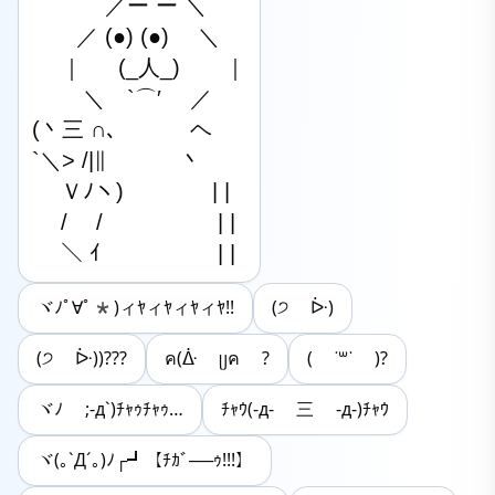
　　　 ／ー ー ＼

　　／ (●) (●) 　＼

　 ｜ 　 (_人_)　　｜

　　 ＼　`⌒′　 ／

(丶三 ∩､　　 　ヘ

`＼> /|∥　　 　丶

　 Ｖﾉヽ)　　　　| |

　 /　 /　 　　  　 | |

　 ＼ ｲ　　 　　　| |
ヾﾉﾟ∀ﾟ*)ィﾔィﾔィﾔィﾔ!!
(‪੭ ᐕ)
(੭ ᐕ))???
ค(ᐑ ᥩค ?
( ˙꒳˙ )?
ヾﾉ ;-д`)ﾁｬｩﾁｬｩ…
ﾁｬｳ(-д- 三 -д-)ﾁｬｳ
ヾ(｡`Д´｡)ﾉ┌┛【ﾁｶﾞ──ｩ!!!】