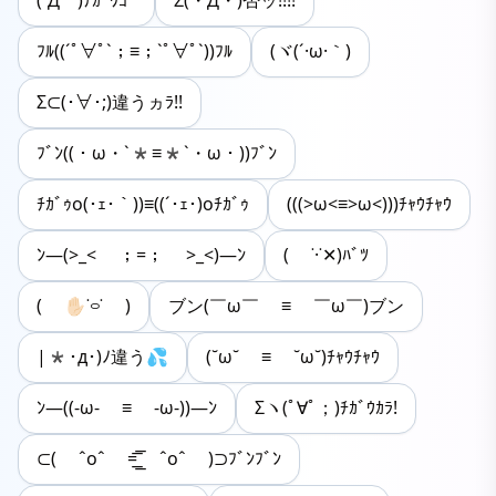
(´Д｀)ﾁｶﾞｳﾖｰ
Σ(・Д・)否ッ!!!!
ﾌﾙ((´ﾟ∀ﾟ`；≡；`ﾟ∀ﾟ`))ﾌﾙ
(ヾ(´·ω·｀)
Σ⊂(･∀･;)違うヵﾗ!!
ﾌﾞﾝ((・ω・`*≡*`・ω・))ﾌﾞﾝ
ﾁｶﾞｩo(･ｪ･｀))≡((´･ｪ･)oﾁｶﾞｩ
(((>ω<≡>ω<)))ﾁｬｳﾁｬｳ
ﾝ―(>_< ；=； >_<)―ﾝ
( ˙·˙‪‪✕)ﾊﾞﾂ
( ✋🏻˙࿁˙ )
ブン(￣ω￣ ≡ ￣ω￣)ブン
|*･д･)ﾉ違う💦
(˘ω˘ ≡ ˘ω˘)ﾁｬｳﾁｬｳ
ﾝ―((-ω- ≡ -ω-))―ﾝ
Σヽ(ﾟ∀ﾟ；)ﾁｶﾞｳｶﾗ!
⊂( ˆoˆ =͟͟͞͞ ˆoˆ )⊃ﾌﾞﾝﾌﾞﾝ