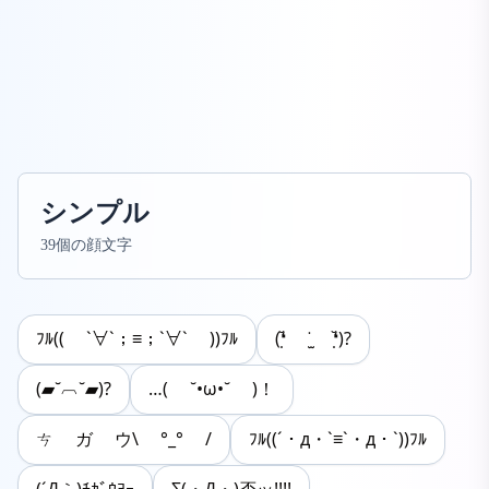
シンプル
39個の顔文字
ﾌﾙ(( `∀`；≡；`∀` ))ﾌﾙ
(❛̣̆ ˙̫ ❛̣̆)?
(▰˘︹˘▰)?
…( ˘•ω•˘ )！
ㄘ ガ ウ\ °_° /
ﾌﾙ((´・д・`≡`・д・`))ﾌﾙ