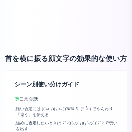
首を横に振る顔文字の効果的な使い方
シーン別使い分けガイド
💬
日常会話
軽い否定には ((-ω-｡)(｡-ω-))ﾌﾙﾌﾙ や (* ᐕ) でやんわり
•
「違う」を伝える
強めに否定したいときは ﾌﾞﾝ(((-д-´｡)(｡`-д-)))ﾌﾞﾝ で勢い
•
を出す