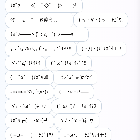
ﾁｶﾞｧ───<( ﾟ◇ﾟ )>───ｩ!!
୧(º ε º )୨違うよ！！
(っ・∀・)っ ﾁｶﾞｳ!
ﾁｶﾞｧ───ヽ(´；д；`）ﾉ───ｩ・・
｡：ﾟ(｡ﾉω＼｡)ﾟ･｡ ﾁｶﾞｲﾏｽ!!
(・Д・)ﾁﾞﾁｶﾞｲﾖｰ!!
ヾﾉ`ﾟдﾟ`)ﾅｲﾅｲ
(´ﾟωﾟ`)ﾁｶﾞｲﾀﾞﾛ!!
( ˆoˆ )ﾁｶﾞｳﾖ!!
ヾﾉﾟｪﾟ*)ﾅｲﾅｲ
ε=ε=ε=ヾ(｡´･д･)ﾉ
( ･ω･)ﾉ≡≡≡
ヾﾉ・`ω`・)ﾈｰヮ
(´･ω･`)ﾉ ﾁｶﾞｲﾏｽ
ﾁｶﾞｳ┏( ･ω･)┛
ヾﾉ・`ω・)ﾈｰヮ
(´≡ω≡` ) ﾁｶﾞｲﾏｽ
｡･ω･｡ ﾁｶﾞﾜﾅｲﾖｰ!