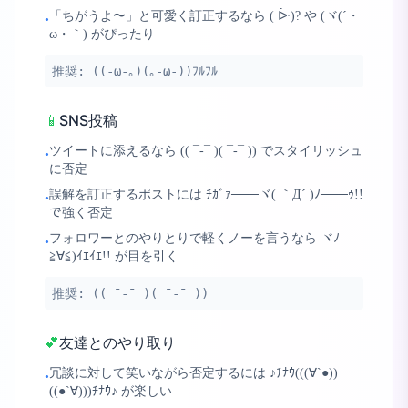
「ちがうよ〜」と可愛く訂正するなら ( ᐕ)? や (ヾ(´・
•
ω・｀) がぴったり
推奨:
((-ω-｡)(｡-ω-))ﾌﾙﾌﾙ
📱
SNS投稿
ツイートに添えるなら (( ¯-¯ )( ¯-¯ )) でスタイリッシュ
•
に否定
誤解を訂正するポストには ﾁｶﾞｧ───ヾ( ｀Д´ )ﾉ───ｩ!!
•
で強く否定
フォロワーとのやりとりで軽くノーを言うなら ヾﾉ
•
≧∀≦)ｲｴｲｴ!! が目を引く
推奨:
(( ¯-¯ )( ¯-¯ ))
💕
友達とのやり取り
冗談に対して笑いながら否定するには ♪ﾁﾅｳ(((∀`●))
•
((●`∀)))ﾁﾅｳ♪ が楽しい