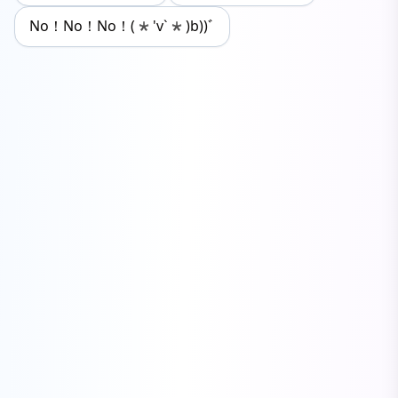
No！No！No！(*'v`*)b))ﾞ