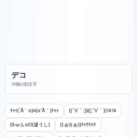
デコ
39個の顔文字
ﾁｬｩ(´Å｀o)≡(o´Å｀)ﾁｬｩ
((´∀｀;))((;´∀｀))ﾌﾙﾌﾙ
(ll-ω-)｡oO(違うし)
((-д-)(-д-))ﾁｬｳﾁｬｳ