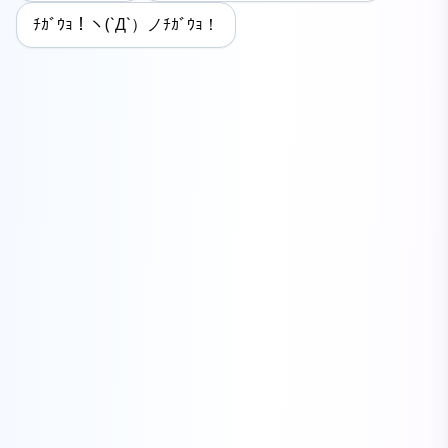
ﾁｶﾞｳｮ！ヽ(`Д`）ノﾁｶﾞｳｮ！