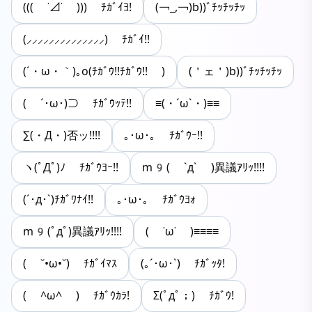
((( ˙⊿˙ ))) ﾁｶﾞｲﾖ!
(￢_,￢)b))ﾞﾁｯﾁｯﾁｯ
(⸝⸝⸝⸝⸝⸝⸝⸝⸝⸝⸝⸝⸝⸝) ﾁｶﾞｲ!!
(´・ω・｀)｡o(ﾁｶﾞｳ!!ﾁｶﾞｳ!! )
(＇ェ＇)b))ﾞﾁｯﾁｯﾁｯ
( ´･ω･)⊃ ﾁｶﾞｳｯﾃ!!
≡(・´ω`・)≡≡
∑(・Д・)否ッ!!!!
｡･ω･｡ ﾁｶﾞｳｰ!!
ヽ(ﾟДﾟ)ﾉ ﾁｶﾞｳﾖｰ!!
m9( `д` )異議ｱﾘｯ!!!!
(´･д･`)ﾁｶﾞﾜﾅｲ!!
｡･ω･｡ ﾁｶﾞｳﾖｫ
m9(ﾟдﾟ)異議ｱﾘｯ!!!!
( ˙ω˙ )≡≡≡≡
( ˘•ω•˘) ﾁｶﾞｲﾏｽ
(｡´･ω･`) ﾁｶﾞｯﾀ!
( ^ω^ ) ﾁｶﾞｳｶﾗ!
Σ(ﾟдﾟ；) ﾁｶﾞｳ!