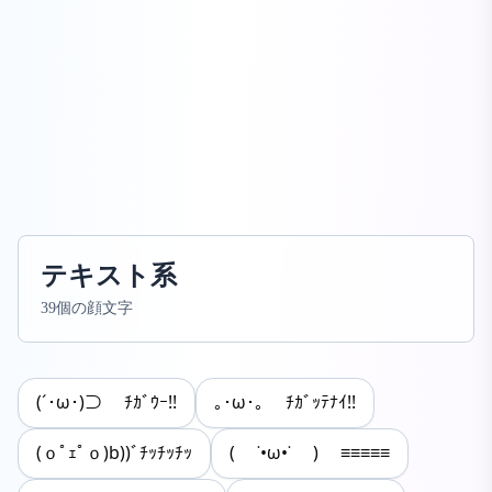
テキスト系
39個の顔文字
(´･ω･)⊃ ﾁｶﾞｳｰ!!
｡･ω･｡ ﾁｶﾞｯﾃﾅｲ!!
(ｏﾟｪﾟｏ)b))ﾞﾁｯﾁｯﾁｯ
( ˙•ω•˙ ) ≡≡≡≡≡