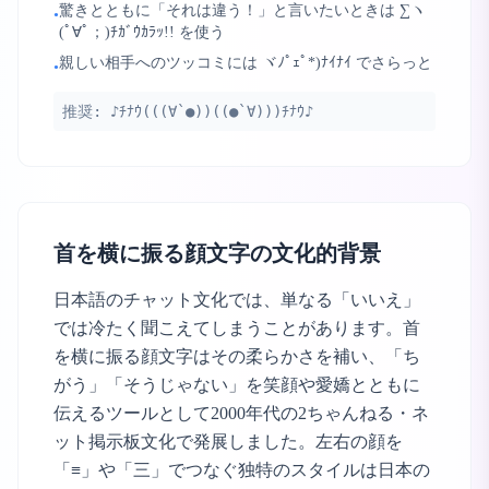
驚きとともに「それは違う！」と言いたいときは ∑ヽ
•
(ﾟ∀ﾟ；)ﾁｶﾞｳｶﾗｯ!! を使う
親しい相手へのツッコミには ヾﾉﾟｪﾟ*)ﾅｲﾅｲ でさらっと
•
推奨:
♪ﾁﾅｳ(((∀`●))((●`∀)))ﾁﾅｳ♪
首を横に振る顔文字の文化的背景
日本語のチャット文化では、単なる「いいえ」
では冷たく聞こえてしまうことがあります。首
を横に振る顔文字はその柔らかさを補い、「ち
がう」「そうじゃない」を笑顔や愛嬌とともに
伝えるツールとして2000年代の2ちゃんねる・ネ
ット掲示板文化で発展しました。左右の顔を
「≡」や「三」でつなぐ独特のスタイルは日本の