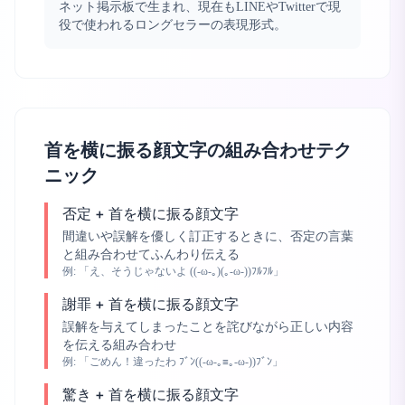
ネット掲示板で生まれ、現在もLINEやTwitterで現
役で使われるロングセラーの表現形式。
首を横に振る顔文字の組み合わせテク
ニック
否定 + 首を横に振る顔文字
間違いや誤解を優しく訂正するときに、否定の言葉
と組み合わせてふんわり伝える
例:
「え、そうじゃないよ ((-ω-｡)(｡-ω-))ﾌﾙﾌﾙ」
謝罪 + 首を横に振る顔文字
誤解を与えてしまったことを詫びながら正しい内容
を伝える組み合わせ
例:
「ごめん！違ったわ ﾌﾞﾝ((-ω-｡≡｡-ω-))ﾌﾞﾝ」
驚き + 首を横に振る顔文字