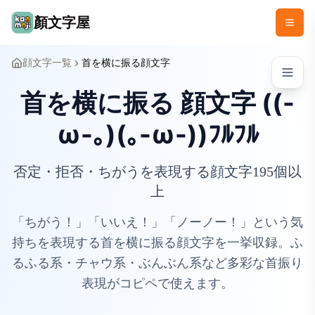
顏文字屋
顔文字一覧
首を横に振る顔文字
首を横に振る 顔文字 ((-
ω-｡)(｡-ω-))ﾌﾙﾌﾙ
否定・拒否・ちがうを表現する顔文字195個以
上
「ちがう！」「いいえ！」「ノーノー！」という気
持ちを表現する首を横に振る顔文字を一挙収録。ふ
るふる系・チャウ系・ぶんぶん系など多彩な首振り
表現がコピペで使えます。