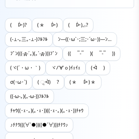
( ᐕ)?
(* ᐕ)
( ᐕ)𓈒𓂂?
(-⊥-｡三｡-⊥-)ﾌﾙﾌﾙ
ﾝ―((･ω`･;三;･´ω･))―ﾝ…
ﾌﾞﾝ(((-д-´｡)(｡`-д-)))ﾌﾞﾝ
(( ¯-¯ )( ¯-¯ ))
(ヾ(´・ω・｀)
ヾﾉ'∀'ｏ)ｲｪｲｪ
(ᐙ )
σ(･ω･`)
( ૢᐙ) ?
(* ᐕ)*
((-ω-｡)(｡-ω-))ﾌﾙﾌﾙ
ﾁｬｳ((･ｪ･｡)(｡･ｪ･))((･ｪ･｡)(｡･ｪ･))ﾁｬｳ
♪ﾁﾅｳ(((∀`●))((●´∀)))ﾁﾅｳ♪