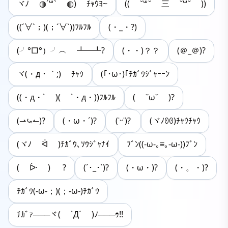
ヾﾉ ◍´꒳` ◍) ﾁｬｳﾖ~
(( ˘꒳˘​ 三 ˘꒳˘​ ))
((´∀`；)(；´∀`))ﾌﾙﾌﾙ
(・_・?)
(╯°□°）╯︵ ┻━┻?
(・・)？？
(＠_＠)?
ヾ(・д・｀;) ﾁｬｳ
(｢･ω･)｢ﾁｶﾞｳｼﾞｬｰｰﾝ
((・д・` )( `・д・))ﾌﾙﾌﾙ
( ˘ω˘ )?
(⇀⤿↼)?
(・ω・´)?
(˙ᵕ˙)?
(ヾﾉꏿꏿ)ﾁｬｳﾁｬｳ
(ヾﾉ ᐛ )ﾁｶﾞｳ､ｿｳｼﾞｬﾅｲ
ﾌﾞﾝ((-ω-｡≡｡-ω-))ﾌﾞﾝ
( ᐕ ) ?
(´･_･`)?
(・ω・)?
(・。・)?
ﾁｶﾞｳ(-ω-；)(；-ω-)ﾁｶﾞｳ
ﾁｶﾞｧ───ヾ( `Д´ )ﾉ───ｩ!!