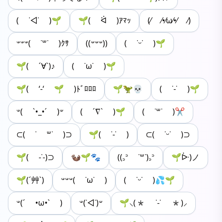
( ˙◁˙ )🌱
🌱( ᐛ )ｱﾏｯ
(⁄ ⁄•⁄ω⁄•⁄ ⁄)
𐤔𐤔𐤔( ˙꒳​˙ )ｸｻ
((𐤔𐤔𐤔))
( ˙ᵕ˙ )🌱
🌱( ´∀`)♪
( ˙ω˙ )🌱
🌱( ‘-‘ 🌱 )ﾄﾞﾛﾛﾛ
🌱🦖💀
( ˙-˙ )🌱
𐤔( ´•_•` )𐤔
( ´∇` )🌱
( ˙꒳​˙ )✂️
⊂( ˙ ꒳˙ )⊃
🌱( ˙-˙ )️
⊂( ˙ᵕ˙ )⊃
🌱( -˙-)⊃
🦦🌱🐾
((꜆꜄ ˙꒳˙)꜆꜄
🌱ᐕ)ノ
🌱(´艸`)
𐤔𐤔𐤔( ˙ω˙ )
( ˙ᵕ˙ )💦🌱
𐤔(´ •ω•` )
𐤔(˙◁˙)𐤔
🌱⸜(* ˙-˙ *)⸝