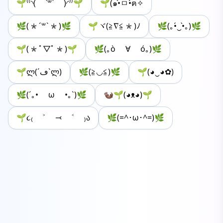
🌱⁽⁽◝( ˙꒳˙ )◜⁾⁾🌱
🌱(๑•̀ㅁ•́ฅ✧
🌿(*´꒳`*)🌿
🌱ヾ(≧∇≦*)ﾉ
🌿(｡•́‿•̀｡)🌿
🌱(*ﾟ▽ﾟ*)🌱
🌿(｡ò ∀ ó｡)🌿
🌱ლ(´ڡ`ლ)
🌿(≧◡≦)🌿
🌱(◕‿◕✿)
🌿(´｡• ω •｡`)🌿
🦦🌱(◕ᴥ◕)🌱
🌱૮₍ ˃ ⤙ ˂ ₎ა
🌿(=^･ω･^=)🌿