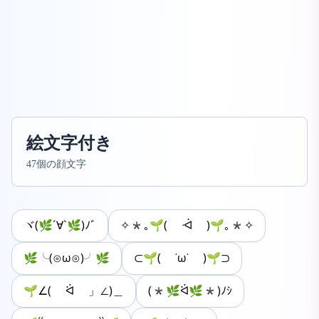
絵文字付き
47個の顔文字
ヾ(🌿´∀`🌿)ﾉﾞ
✧*｡🌱( ᐙ )🌱｡*✧
🌿╰(⊙ω⊙)╯🌿
⊂🌱( ˙ω˙ )🌱⊃
🌱∠( ᐛ 」∠)＿
(*🌿ᐛ🌿*)ﾉｼ