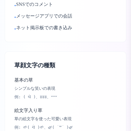
SNSでのコメント
•
メッセージアプリでの会話
•
ネット掲示板での書き込み
•
草顔文字の種類
基本の草
シンプルな笑いの表現
例:
( ᐛ )、ʬʬʬ、𐤔𐤔𐤔
絵文字入り草
草の絵文字を使った可愛い表現
例:
🌱( ᐛ )🌱、🌿( ˙꒳˙ )🌿