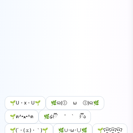
🌱U・x・U🌱
🌿ଲ(ⓛ ω ⓛ)ଲ🌿
🌱ฅ^•ﻌ•^ฅ
🌿໒꒰ྀི´ ˘ ` ꒱ྀིა
🌱(´・(ェ)・｀)🌱
🌿∪･ω･∪🌿
🌱ʕ•̫͡•ʕ•̫͡•ʔ•̫͡•ʔ