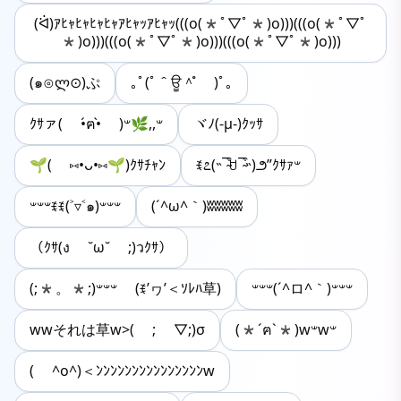
(ᐛ)ｱﾋｬﾋｬﾋｬﾋｬｱﾋｬｯｱﾋｬｯ(((o(*ﾟ▽ﾟ*)o)))(((o(*ﾟ▽ﾟ
*)o)))(((o(*ﾟ▽ﾟ*)o)))(((o(*ﾟ▽ﾟ*)o)))
(๑⊙ლ⊙)ぷ
｡ﾟ(ﾟ＾ਊ＾ํ )ﾟ｡
ｸｻァ( •́ฅ•̀ )‪𐤔‪𐤔🌿,,
ヾﾉ(-µ-)ｸｯｻ
‪🌱( ⑅•ᴗ•⑅🌱)ｸｻﾁｬﾝ
ꉂ೭(˵¯̴͒ꇴ¯̴͒˵)౨”ｸｻｧ𐤔
‎𐤔𐤔𐤔ꉂꉂ(˃▿˂๑)𐤔𐤔𐤔
(´^ω^｀)ʬʬʬʬʬ
（ｸｻ(ง ˘ω˘ ;)วｸｻ）
𐤔𐤔𐤔(´^ロ^｀)𐤔𐤔𐤔
(;*。*;)𐤔𐤔𐤔 (ꉂ’ヮ’＜ｿﾚﾊ草)
wwそれは草w>( ; ▽;)σ
(*´ฅ`*)w‪𐤔w‪𐤔
( ^o^)＜ﾝﾝﾝﾝﾝﾝﾝﾝﾝﾝﾝﾝﾝﾝﾝw