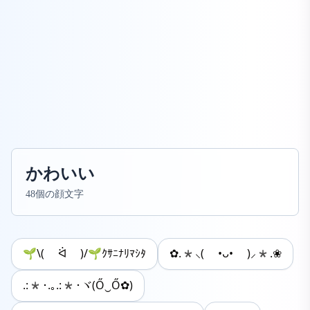
かわいい
48個の顔文字
🌱\( ᐛ )‪/🌱ｸｻﾆﾅﾘﾏｼﾀ
✿.*⸜( •ᴗ• )⸝*.❀
.:*･.｡.:*･ヾ(Ő‿Ő✿)