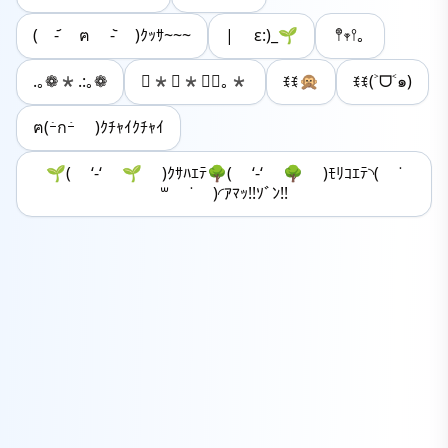
( -᷄ ฅ -᷅ )ｸｯｻ~~~
| ε:)_🌱
𖤣𖥧𖥣｡
.｡❁*.:｡❁
⋆*❁*⋆ฺ｡*
ꉂꉂ🙊
ꉂꉂ(˃ᗜ˂๑)
ฅ(ｰ̀กｰ́ )ｸﾁｬｲｸﾁｬｲ
🌱( ‘-‘ ‪🌱 )ｸｻﾊｴﾃ🌳( ‘-‘ 🌳 )ﾓﾘｺｴﾃ◝( ˙
꒳ ˙ )◜ｱﾏｯ!!ｿﾞﾝ!!