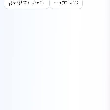
┌(^o^)┘草！┌(^o^)┘
𐤔𐤔𐤔ꉂ(ˊᗜˋ*)♡