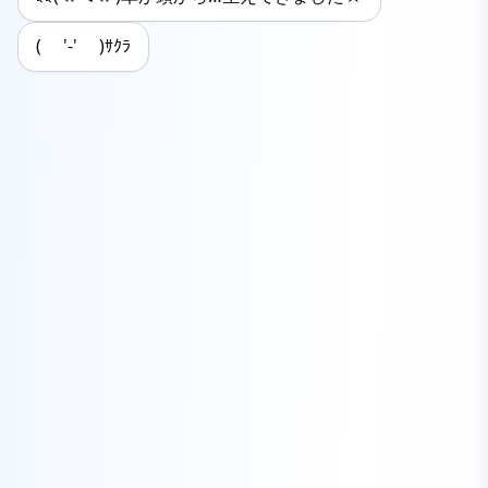
( '-' )ｻｸﾗ