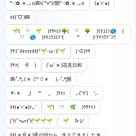
°･:✿.*..｡o満\(´°v°)/開°･:✿.*..｡o
(๑˃▿˂๑)
ꉂꉂ(ˊᗜˋ)ʬʬ
🌱( ‘-‘ ‪🌱 )ｸｻﾊｴﾃ🌳( ‘-‘ 🌳 )ﾓﾘｺｴﾃ🌎 (
‘-‘ 🌎 )ﾁｷｭｳｺｴﾃ◝( ˙ ꒳ ˙ )◜ｱﾏｯ!!ｿﾞﾝ!!
ｸｻｺﾞﾛｫｫｫｫｵｵ(｢🌱･ω･)｢🌱
(˙◁˙)ｸｻ
ｸｻｧ( ᐛ )
(´ω`*)花見日和
満‧˚₊*̥⸜(* ॑꒳ ॑* )⸝‧˚₊*̥開
⚘˖* _( ˙꒳​˙ _ )ｳﾒｪ
,､(‘∀) ‘,､
ꉂꉂ(๑˃▿˂๑)ｧ,､’
🌱( ‘-‘ 🌿 )ｸｻﾁｬﾝ
(✂︎`•ω•)✂︎🌱🌱🌱
🌱 ᐕ)ﾉ
ꉂꉂ(*ᐛ*)草が頭から…生えてきました☆