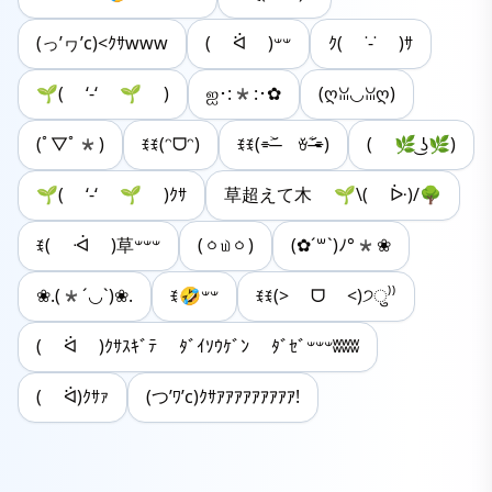
(っ’ヮ’c)<ｸｻwww
( ᐛ )‪𐤔‪𐤔
ｸ( ˙-˙ )ｻ
🌱( ‘-‘ ‪🌱 )
ஐ･:*:･✿
(ღꈍ◡ꈍღ)
(ﾟ▽ﾟ*)
ꉂꉂ(ᵔᗜᵔ)
ꉂꉂ(⌯˃̶᷄ ꈊ˂̶᷄⌯)
( 🌿 ͜ʖ🌿)
🌱( ‘-‘ ‪🌱 )ｸｻ
草超えて木 🌱\( ᐕ)/🌳
ꉂ( ᐙ )草𐤔𐤔𐤔
(ㆁ௰ㆁ)
(✿´꒳`)ﾉ°*❀
❀.(*´◡`)❀.
ꉂ🤣𐤔𐤔
ꉂꉂ(> ᗜ <)੭ु⁾⁾
( ᐛ )‪ｸｻｽｷﾞﾃ ﾀﾞｲｿｳｹﾞﾝ ﾀﾞｾﾞ𐤔𐤔𐤔ʬʬʬ
( ᐛ)ｸｻｧ
(つ’ﾜ’c)ｸｻｱｱｱｱｱｱｱｱｱ!