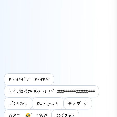
𝑊𝑊𝑊𝑊(´º∀º｀)𝑊𝑊𝑊𝑊
(っ’ヮ’c)<ｸｻﾊｴﾘﾝｸﾞﾌｫｰｴﾊﾞｰʬʬʬʬʬʬʬʬʬʬʬʬʬʬʬʬʬʬ
.｡ﾟ:*:✼.｡
✿.｡⋆¨̮⑅…*
❁*✲ﾟ*
Ww𐤔ʷ 🤣ّ ʷ𐤔wW
ꉂꉂ◟(˃᷄ꇴ˂᷅๑)༡