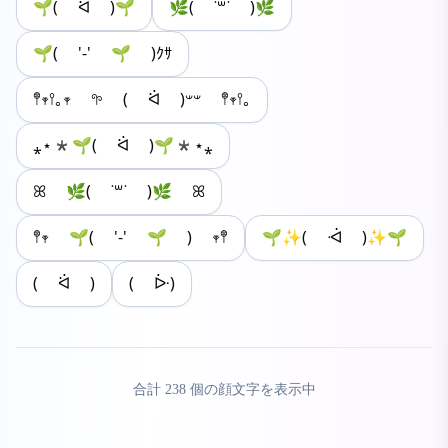
🌱( ᐛ )🌱
🌿( ˙꒳˙ )🌿
🌱( '-' 🌱 )ｸｻ
𖤣𖥧𖥣｡𖥧 𖧧 ( ᐛ )𐤔𐤔 𖤣𖥧𖥣｡
⁎⋆*🌱( ᐛ )🌱*⋆⁎
ꕤ 🌿( ˙꒳˙ )🌿 ꕤ
𖤣𖥧 🌱( '-' 🌱 ) 𖥧𖤣
🌱✨( ᐙ )✨🌱
( ᐛ )
( ᐕ)
合計
238
個の顔文字を表示中