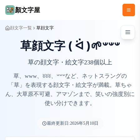
顏文字屋
顔文字一覧
草顔文字
草顔文字 ( ᐛ )🌱𐤔𐤔𐤔
草の顔文字・絵文字238個以上
草、www、ʬʬʬ、𐤔𐤔𐤔など、ネットスラングの
「草」を表現する顔文字・絵文字が満載。草ちゃ
ん、大草原不可避、アマゾンまで、笑いの強度別に
使い分けできます。
最終更新日:
2026年5月10日