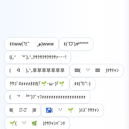
ꉂꉂww(˃᷄ꇴ˂᷅ ૂ๑)www
ꉂ(ˊᗜˋ)л̵ʱªʱªʱª
((꜆꜄ ˙꒳˙)꜆꜄꜆ｸｻｸｻｸｻｸｻｸｻｧｰｰｰ!
( ᐛ )꜆꜄꜆草草草草草草草
ʬʬ( ‘-‘ ʬʬ )ｸｻﾁｬﾝ
ｸｻｺﾞﾛｫｫｫｫｵｵｵ(｢🌱･ω･)｢🌱
ꉂꉂ(˃᷄ꇴ˂᷅◌)
( ´° ³°`)ﾌﾞｯﾌｫｫｫｫｫｫｫｫｫｫｫｫｫｫｫｫｫｫｫ
ʬ( ･᷄֊･᷅ )ʬ
🚰( ‘-‘ 🌱 )ﾐｽﾞｸｻﾁｬﾝ
🌱( ‘-‘ 🌿 )ｸｻﾁｬﾝﾊﾟﾝﾁ