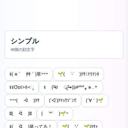
シンプル
48個の顔文字
ꉂ(*´ 艸｀)草𐤔𐤔𐤔
🌱( ˙-˙ )ｸｻﾆﾅﾘﾏｼﾀ
ꉂꉂƱʊ꒰>ꈊ<ૢ
ꉂ (ᵔ̴̶̤᷄ꇴ ॣᵔ̴̶̤᷅⌯))л̵ʱªʱª⁎*.＊
𐤔𐤔𐤔( ᐙ )ｸｻ
(˙◁˙)ｱﾏｯ!!ｿﾞﾝ!!
(´∀｀)🌱
ʬ( ᐛ )ʬ
( ˙꒳​˙ )🌱𐤔
ꉂ( ᐛ )草ってる！
🌱( ‘-‘ 🌱)ｸｻｧ