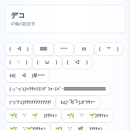
デコ
47個の顔文字
( ᐙ )
ʬʬʬ
𐤔𐤔𐤔
ꉂꉂ
( ˙꒳˙ )
( ˙-˙ )
( ˙ω˙ )
( ˙◁˙ )
ꉂꉂ( ᐙ )草𐤔𐤔𐤔
(っ'ヮ'c)<ｸｻﾊｴﾘﾝｸﾞﾌｫｰｴﾊﾞｰʬʬʬʬʬʬʬʬʬʬʬʬʬʬʬʬʬʬ
(つ'ﾜ'c)ｸｻｱｱｱｱｱｱｱｱｱ!
ꉂ೭(˵¯̴͒ꇴ¯̴͒˵)౨"ｸｻｧ𐤔
🌱( '-' 🌱 )ｸｻﾁｬﾝ
🌱( '-' ‪🌱)ｸｻﾁｬﾝ
‪🌱( '-'‪🌱)ｸｻﾁｬﾝ
🌱( '-' 🌿 )ｸｻﾁｬﾝ