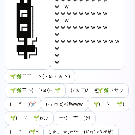
████┓

ｗ ｗ

█┏━█┃

ｗｗｗｗｗｗｗｗｗ

████┃

ｗ ｗ

█┏━█┃

ｗｗｗｗｗｗｗｗｗ

████┃

ｗ

┗━█ ┏┛

ｗｗｗｗｗｗｗｗｗｗｗ

█████┓

ｗ

┗━█┏━┛
ｗ

ｗ
🌱🌿⌒⌒ ヽ(・ω・*ヽ)
🌱🌿三╰( `•ω•)╮🌱
(ﾉ*˙˘˙)ﾉ =͟͟͞͞🌱🌿ドサッ
( ˙꒳˙ )✂️
(っ'ヮ'c)<ｸｻwww
🌱( '-' 🌱)
🌱( '-' 🌱)ｸｻｧ
𐤔𐤔𐤔( ˙꒳˙ )ｸｻ
(;*。*;)𐤔𐤔𐤔 (ꉂ'ヮ'＜ｿﾚﾊ草)
( ˙꒳˙ )🌱𐤔