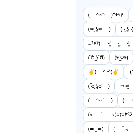
( ◜𖥦◝ )ﾆﾁｬｱ
(≖ ͜ʖ≖ )
(¬ ͜ʖ¬
ﾆﾁｬｱ( ≖͈́ ·̫̮ ≖͈
( ͡ಠ ͜ʖ ͡ಠ)
(◉ ͜౪◉)
✌︎( ^ᵕ^)✌︎
(ᵔ
( ͡ಠ ͜ʖಠ )
ㅂ≖͈̀
( ᐢ𖥦ᐢ )
( 
(◦ˉ ˘ ˉ◦)ﾆﾔﾆﾔ♡
(≖‿≖)
( ´ิ﹃