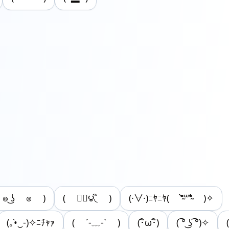
 ๏ ͜ʖ ๏ )
( ◞ิ౪◟ิ )
(·∀·)ﾆﾔﾆﾔ( ⁼̴̀꒳⁼̴́ )✧
(｡•̀‿-)✧ﾆﾁｬｧ
( ´-﹏-` )
(･ิω･ิ)
( ͡° ͜ʖ ͡°)✧