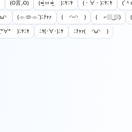
(ʘ言◞ʘ)
(≖͈́ㅂ≖͈̀ )ﾆﾔﾆﾔ
(・∀・)ﾆﾔﾆﾔ
(´＾
◜ω◝
(𓁹𓂏𓁹`)ﾆﾁｬｧ
( ◜𖥦◝ )
( ⌐▨ ͜▨)
ﾔ(°∀° )ﾆﾔﾆﾔ
ﾆﾔ(･∀･)ﾆﾔ
ﾆﾁｬｧ( ◜ω◝ )