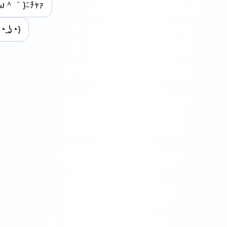
ω＾｀)ﾆﾁｬｧ
(◔ ͟ʖ◔)