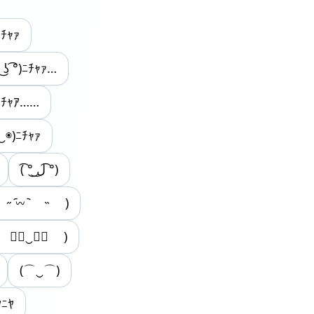
ﾆﾁｬｧ
° ͜ʖ ͡°)ﾆﾁｬｧ…
ﾁｬｱ……
‿◉)ﾆﾁｬｧ
( ͡° ͜ل͜ ͡°)
˶ ᷇𖥦 ᷆ ˵ )
 ≖ิ‿≖ิ )
(⌒‿⌒)
ﾆﾔ