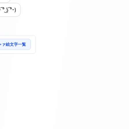
 ͡° ͜ʖ ͡°˵)
ャァ絵文字一覧