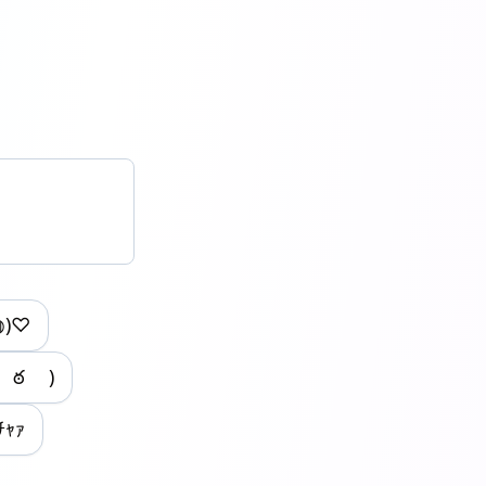
◍)♡
 ఠ )
ﾁｬｧ