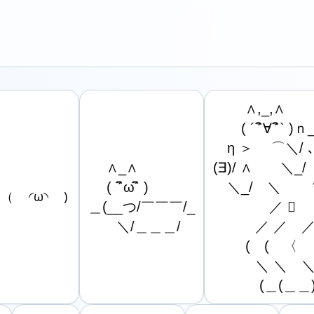
　　 ∧,_,∧

　　( ´´ิ∀´ิ` )ｎ_
　η ＞　 ⌒＼/ ､
　 ∧_∧

(∃)/ ∧　　＼_/

　 ( ´ิω´ิ )

　＼_/　＼　　丶
（ ◜ω◝ )
＿(__つ/￣￣￣/_

　　　　／ 󾆝　 ﾉ
　　＼/＿＿＿/
　　　／ ／　／
　　 (　(　〈

　　　＼ ＼　＼
　　 　(＿(＿＿