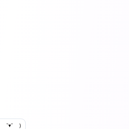
( ˘▾˘ )