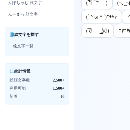
( ͡°۝͡° )
(¬､ ͜¬)
んぽちゃむ
顔文字
んーまっ
顔文字
(´＾ω＾`)ﾆﾁｬｧ
( ͡ಠ ‿͜ʖಠ)
ﾆﾔﾆ
絵文字を探す
絵文字一覧
統計情報
総顔文字数
2,500+
利用可能
1,500+
新着
10