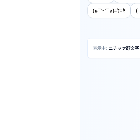
(๑¯﹀¯๑)ﾆﾔﾆﾔ
(
ニチャァ顔文字
表示中: