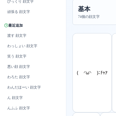
びっくり
顔文字
基本
頑張る
顔文字
74個の顔文字
最近追加
渡す
顔文字
わっしょい
顔文字
笑う
顔文字
悪い顔
顔文字
( ◜ω◝ )ﾆﾁｬｱ
わろた
顔文字
わんだほーい
顔文字
ん
顔文字
んふふ
顔文字