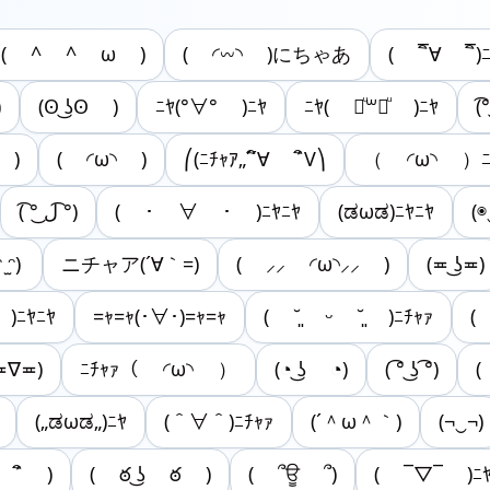
( ^ ^ ω )
( ◜𖥦◝ )にちゃあ
( ¯ิ∀ ¯ิ)
)
(ʘ ͜ʖʘ )
ﾆﾔ(°∀° )ﾆﾔ
ﾆﾔ( ꒪ͧ꒳꒪ͧ )ﾆﾔ
(͡
̀ )
( ◜ω◝ )
⎛(ﾆﾁｬｱ„´´ิ∀ ´ิV⎞
（ ◜ω◝ ）ﾆ
( ͡° ͜ل ͡°)
( ･ ∀ ･ )ﾆﾔﾆﾔ
(ಡωಡ)ﾆﾔﾆﾔ
(◉
 ̫ᵔ)
ニチャア(´∀｀=)
‪( ⸝⸝ ◜ω◝⸝⸝ )
(≖ ͜ʖ≖)
 )ﾆﾔﾆﾔ
=ｬ=ｬ(･∀･)=ｬ=ｬ
( ˘͈ ᵕ ˘͈ )ﾆﾁｬｧ
( 
≖∇≖)
ﾆﾁｬｧ（ ◜ω◝ ）
(◔ ͜ʖ ◔)
( ͡° ͜ʖ ͡°)
(
(„ಡωಡ„)ﾆﾔ
(＾∀＾)ﾆﾁｬｧ
(´＾ω＾｀)
(¬‿¬)
 ´ิ )
( ఠ ͜ʖ ఠ )
( ՞ਊ ՞)
( ¯▽¯ )ﾆﾔ