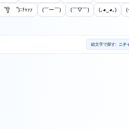
 ՞ਊ ՞)ﾆﾁｬｧｧ
(￣ー￣)
(￣▽￣)
(｡◕‿◕｡)
(˵
絵文字で探す
:
ニチ