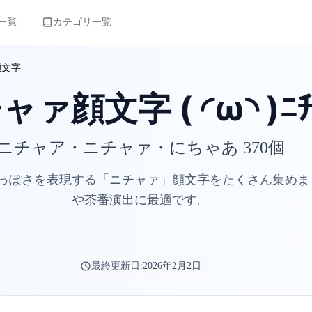
一覧
カテゴリ一覧
顔文字
ァ顔文字 ( ◜ω◝ )ﾆﾁ
ニチャア・ニチャァ・にちゃあ 370個
っぽさを表現する「ニチャァ」顔文字をたくさん集めま
や茶番演出に最適です。
最終更新日:
2026年2月2日