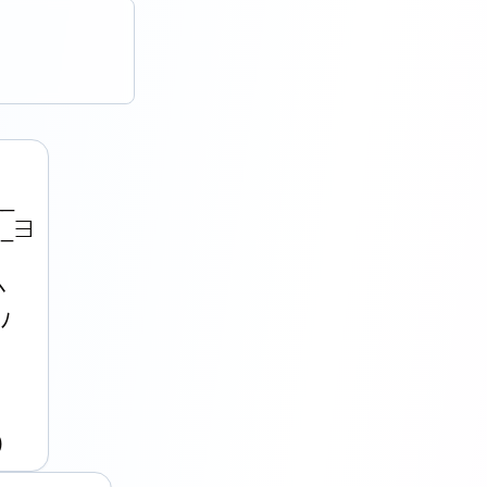
_

_∃









)