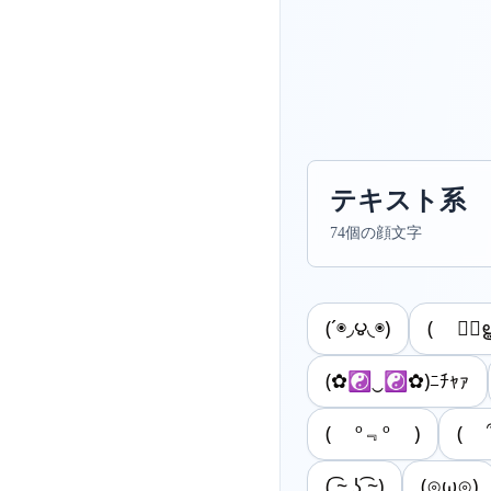
テキスト系
74個の顔文字
(´◉◞౪◟◉)
( ◉ืൠ
(✿☯‿☯✿)ﾆﾁｬｧ
( º﹃º )
( ͡~ ͜ʖ ͡~)
(⊙ω⊙)