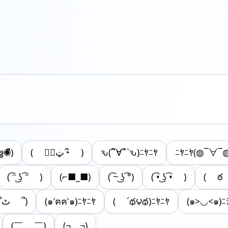
◉ื)
( ◔ิټ◔ิ )
ԅ(´´ิ∀´ิ`ԅ)ﾆﾔﾆﾔ
ﾆﾔﾆﾔ(◍¯∀¯
( ͡ᵔ ͜ʖ ͡ᵔ )
(⌐■_■)
( ͡~ ͜ʖ ͡°)
( ͡• ͜ʖ ͡• )
( ఠ
( ՞ٹ ՞)
(๑′ฅฅ‵๑)ﾆﾔﾆﾔ
( ´థ౪థ)ﾆﾔﾆﾔ
(๑>◡<๑)ﾆ
(￣ ￣)
(¬▂¬)