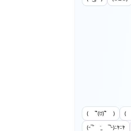
( ´ิ(ꇴ)´ิ )
(
(˶‾᷄ ⁻̫ ‾᷅˵)ﾆﾔﾆﾔ