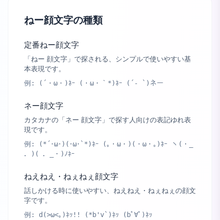
ねー顔文字の種類
定番ねー顔文字
「ねー 顔文字」で探される、シンプルで使いやすい基
本表現です。
例:
(´・ω・)ﾈｰ (・ω・｀*)ﾈｰ (´- `)ネー
ネー顔文字
カタカナの「ネー 顔文字」で探す人向けの表記ゆれ表
現です。
例:
(*´･ω･)(･ω･`*)ﾈｰ (｡・ω・)(・ω・｡)ﾈｰ ヽ(・_
．)( ．_・)ﾉﾈｰ
ねえねえ・ねぇねぇ顔文字
話しかける時に使いやすい、ねえねえ・ねぇねぇの顔文
字です。
例:
d(>ω<｡)ﾈｯ!! (*b'v`)ﾈｯ (bﾟ∀ﾟ)ﾈｯ