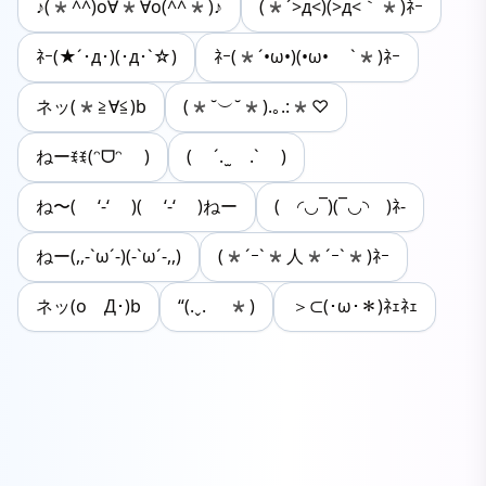
♪(*^^)o∀*∀o(^^*)♪
(*´>д<)(>д<｀*)ﾈｰ
ﾈｰ(★´･д･)(･д･`☆)
ﾈｰ(*´•ω•)(•ω• `*)ﾈｰ
ネッ(*≧∀≦)b
(*˘︶˘*).｡.:*♡
ねーꉂꉂ(ᵔᗜᵔ )
( ´. ̫ .` )
ね〜( ‘-‘ )( ‘-‘ )ねー
( ◜◡‾)(‾◡◝ )ﾈ-
ねー(,,-`ω´-)(-`ω´-,,)
(*´ｰ`*人*´ｰ`*)ﾈｰ
ネッ(oゝД･)b
“(.ˬ. *)
＞⊂(･ω･＊)ﾈｪﾈｪ