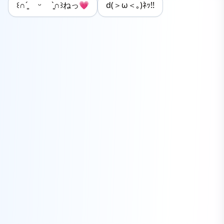
꒰∩´͈ ᵕ `͈∩꒱ねっ💗
d(＞ω＜｡)ﾈｯ!!