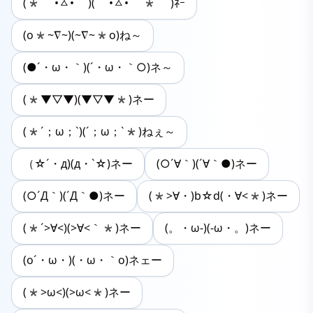
(* •́ㅿ•̀ )( •́ㅿ•̀ * )ﾈｰ
(o*~∇~)(~∇~*o)ね～
(●´・ω・｀)(´・ω・｀○)ネ～
(*▼▽▼)(▼▽▼*)ネー
(*´；ω；`)(´；ω；`*)ねぇ～
（☆´・д)(д・`☆)ネー
(○´∀｀)(´∀｀●)ネー
(○´Д｀)(´Д｀●)ネー
(*>∀・)b☆d(・∀<*)ネー
(*´>∀<)(>∀<｀*)ネー
(。・ω-)(-ω・。)ネー
(o´・ω・)(・ω・｀o)ネェー
(*>ω<)(>ω<*)ネー