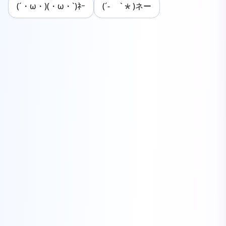
(´・ω・)(・ω・`)ﾈｰ
(´- `*)ネー