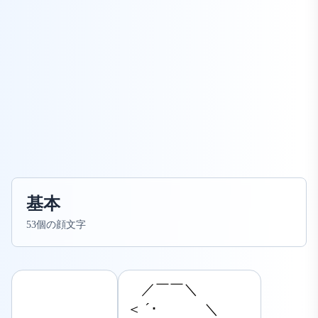
基本
53個の顔文字
　／￣￣＼

＜ ´･　　 　＼
