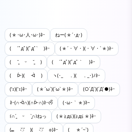
(*･ω･人･ω･)ﾈｰ
ねー(*´･д･)
( ´ﾟдﾟ)(ﾟдﾟ` )ﾈｰ
(*´・∀・)(・∀・`*)ﾈｰ
( ˘͈ ᵕ ˘͈ )
( ´ﾟдﾟ)(ﾟдﾟ｀ )ﾈｰ
( ᐕ)( ᐙ )
ヽ(･_ ．)( ．_･)ﾉﾈｰ
(‘ｪ)('ｪ)ﾈｰ
(*´ω`)(´ω`*)ﾈｰ
(○´Д`)(´Д`●)ﾈｰ
ﾈｰ(∩ᐙ∩)(∩ᐕ∩)ﾈｰᰔᩚ
(･ω･｀*)ﾈ~
꒰∩´͈ ᵕ `͈∩꒱ねっ
(*≧д≦)(≧д≦*)ﾈｰ
(⑉ -᷅ ̫̈-᷄ )( -᷅ ̫̈-᷄ ◍)ﾈｰ
( *´~`)