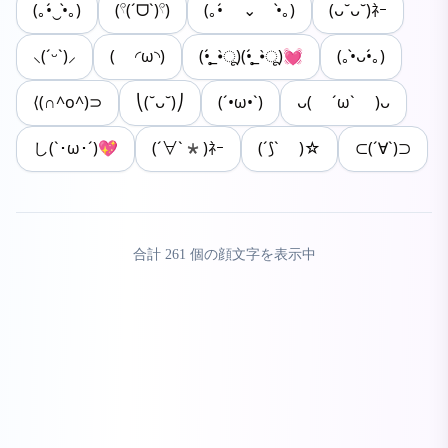
(｡•́‿•̀｡)
(𓍢(ˊᗜˋ)𓍢)
(｡•́ ⌄ •̀｡)
(ᴗ˘ᴗ˘)ﾈｰ
⸜(ˊᵕˋ)⸝
( ◜ω◝)
(•̥́_•̀ू)(•̥́_•̀ू)💓
(｡•̀ᴗ•́｡)
⟨(∩^o^)⊃
⎝(˘ᴗ˘)⎠
(´•ω•`)
ᴗ( ´ω` )ᴗ
し(`･ω･´)💖
(´∀`*)ﾈｰ
(´⟆` )☆
⊂(´∀`)⊃
合計
261
個の顔文字を表示中