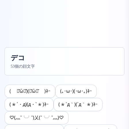
デコ
53個の顔文字
( ･᷄ὢ･᷅)(･᷄ὢ･᷅ )ﾈｰ
(｡･ω･)(･ω･｡)ﾈｰ
(*´・д)(д・`*)ﾈｰ
(*´д｀)(´д｀*)ﾈｰ
♡(灬˘╰╯˘)乂(˘╰╯˘灬)♡