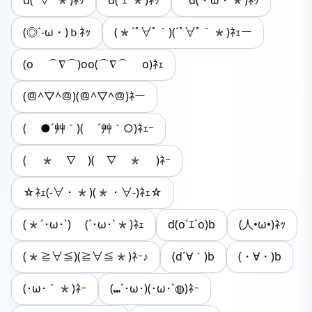
d(ﾟ∀ﾟ*)ﾈｯ
d(´ｪ`*)ﾈｯ
ﾞd(・ω・*)ﾈｯ
(◎´-ω・)ｂﾈｯ
(*´ﾟ∀ﾟ｀)(´ﾟ∀ﾟ｀*)ﾈｪー
(o ⌒∇⌒)oo(⌒∇⌒ o)ﾈｪ
(＠^▽^＠)(＠^▽^＠)ﾈー
( ●´艸｀)( ´艸｀○)ﾈｪｰ
( *￣∇￣)(￣∇￣* )ﾈｰ
☆ﾈｪ(-∀・*)(*・∀-)ﾈｪ☆
(*´･ω･`) (´･ω･`*)ﾈｪ
d(o´ｴ`o)b
(人•ω•)ﾈｯ
(*≧∀≦)(≧∀≦*)ﾈｰ♪
(d´∀｀)b
(・∀・)b
(･ω･｀*)ﾈｰ
(⑉´･ω･)(･ω･`◍)ﾈｰ