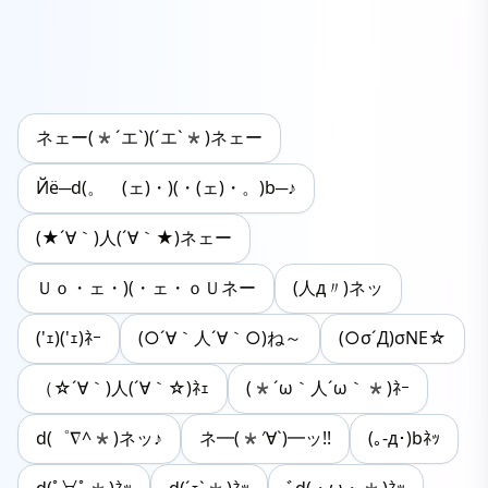
ネェー(*´エ`)(´エ`*)ネェー
Йё─d(。ゝ(ェ)・)(・(ェ)・。)b─♪
(★´∀｀)人(´∀｀★)ネェー
Ｕｏ・ェ・)(・ェ・ｏＵネー
(人д〃)ネッ
('ｪ)('ｪ)ﾈｰ
(○´∀｀人´∀｀○)ね～
(○σ´Д)σNE☆
（☆´∀｀)人(´∀｀☆)ﾈｪ
(*´ω｀人´ω｀*)ﾈｰ
d(゜∇^*)ネッ♪
ネ━(*′∀`)━ッ!!
(｡-д･)bﾈｯ