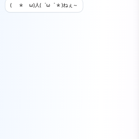
( *ゝω)人(゜ω゜*)ねぇ～