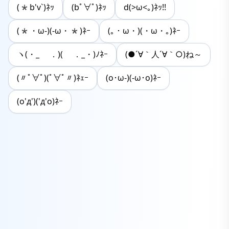
(*b'v`)ﾈｯ
(bﾟ∀ﾟ)ﾈｯ
d(>ω<｡)ﾈｯ!!
(*・ω-)(-ω・*)ﾈｰ
(｡・ω・)(・ω・｡)ﾈｰ
ヽ(・_ ．)( ．_・)ﾉﾈｰ
(●´∀｀人´∀｀○)ね～
(〃ﾟ∀ﾟ)(ﾟ∀ﾟ〃)ﾈｪｰ
(о･ω-)(-ω･о)ﾈｰ
(o'д')('д'o)ﾈｰ