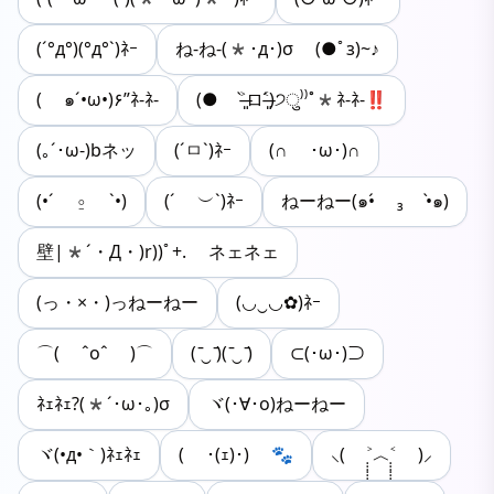
(´°д°)(°д°`)ﾈｰ
ね-ね-(*･д･)σ (●ﾟз)~♪
( ๑´•ω•)۶”ﾈ-ﾈ-
(● ˃̶͈̀ロ˂̶͈́)੭ु⁾⁾˚*ﾈ-ﾈ-‼︎
(｡´･ω-)bネッ
(´ㅁ`)ﾈｰ
(∩ ･ω･)∩
(•´ ⍛ `•)
(´ ︶`)ﾈｰ
ねーねー(๑•́ ₃ •̀๑)
壁|*´・Д・)r))ﾟ+. ネェネェ
(っ・×・)っねーねー
(◡‿◡✿)ﾈｰ
⌒( ˆoˆ )⌒
( ̄‿ ̄)( ̄‿ ̄)
⊂(･ω･)⊃
ﾈｪﾈｪ?(*´･ω･｡)σ
ヾ(･∀･o)ねーねー
ヾ(•д•｀)ﾈｪﾈｪ
( ･(ｪ)･) 🐾
⸜( ˃̣̣̣̣̣̣︿˂̣̣̣̣̣̣ )⸝