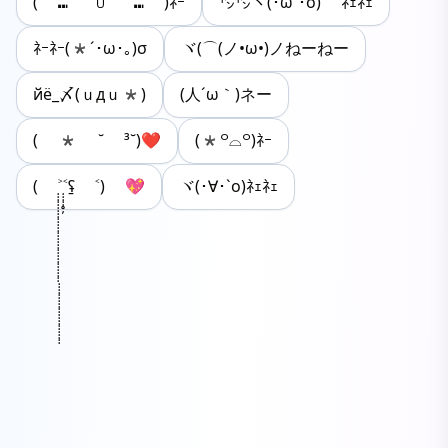
( ⑉¯ ꇴ ¯⑉ )ﾈｰ
㌧㌧ヽ(･ω`･o) ﾈｪﾈｪ
ﾈｰﾈｰ(*´･ω･｡)σ
ヾ(⌒(ノ•ω•)ノねーねー
йё_〆(ｕдｕ*)
(人´ω｀)ネー
( * ˘ ³˘)❤
(*꒪⌓꒪)ﾈｰ
( ˃̣̣̣̣̣̣̣̣̣̣̣̣̣̣̣̣̣̣̣̣̣̣̣̣̣̣̣̣̣̣̣̣̣̣̣̣̣̣̣̣̣̣̣̣̣̣̣̣̣̣̣̣̣̣˂̣̣̣̣̣̥̦ʢ̱ ˂) 💖
ヾ(･∀･`o)ﾈｪﾈｪ