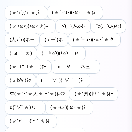
(*'ｪ`)('ｪ`*)ﾈｰ
(*´･ω･)(･ω･｀*)ﾈｰ
(*>ω<)(>ω<*)ﾈｰ
ヾ(⌒(ﾉ-ω-)ﾉ
"d(｡･`ω-)ﾈｯ!
(人’д`o)ネー
(b´ー`)ネ
(*´･ω･)(･ω･`*)ﾈｰ
(･ω･｀*)
( •́ㅿ•̀)(•́ㅿ•̀ )ﾈｰ
(* ॑꒳ ॑* )ﾈｰ
b(´゜∀゜｀)ネェ～
(*b’v`)ﾈｯ
( ´･∀･)(･∀･` )ﾈｰ
♡(*´ｰ`*人*´ｰ`*)ﾈ-♡
(*´艸)(艸｀*)ﾈｰ
d(ﾟ∀ﾟ*)ﾈｯ！
(*･ω-)(-ω･*)ﾈｰ
(*´ｪ` )(´ｪ｀*)ﾈｰ