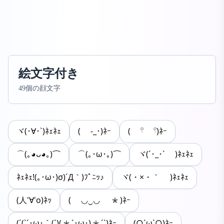
絵文字付き
49個の顔文字
ヾ(･∀･`)ﾈｪﾈｪ
( -_･)ﾈｰ
( 𓍢 𓍢)ﾈｰ
⌒(｡◕ᴗ◕｡)⌒
⌒(｡･ω･｡)⌒
ヾ(´･_･` )ﾈｪﾈｪ
ﾈｪﾈｪ!(｡･ω･)σ)´Д｀)ﾌﾟﾆｯ♪
ヾ(・×・｀ )ﾈｪﾈｪ
(人'∀'o)ﾈｯ
( ◡‿◡ *)ﾈｰ
(´(ˋ´･ω･｀(ˋ)(*´･ω･)*´ˋ)ﾈｰ
(○´ω`○)ﾈｰ