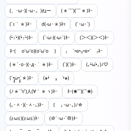
(。･ω･)(･ω･。)ねー
(*´˘`)(´˘`*)ﾈｰ
(´ｪ｀*)ﾈｰ
d(-ω･*)ﾈｯ
(´･ω･`)
(•́⍛•̀)(•́⍛•̀)ﾈｰ
(´-ω-)(-ω-`)ﾈｰ
(＞＜)(＞＜)ﾈｰ
ﾈｰ( o'ω'o)(o'ω'o )
₍ ´•ɞ•₎₍•ʚ•` ₎ﾈｰ
(*´･ο･)(･д･｀*)ﾈｰ
(´)(´)ﾈｰ
(｡•́ω•̀｡)ﾉ♡
(´•̥̥̥ω•̥̥̥`*)ﾈｰ
(๑•́ ₃ •̀๑)
(ﾉ*´∀)人(∀｀*ヽ)ﾈｰ
ﾈｰ(❀˙˘˙)(˙˘˙❀)
(｡･ᆺ･)(･ᆺ･｡)ﾈｰ
( ｡･ω･｡)ﾉ☆
(≧ω≦)(≧ω≦)ﾈｰ
(＠´･ω･`＠)ﾈｰ