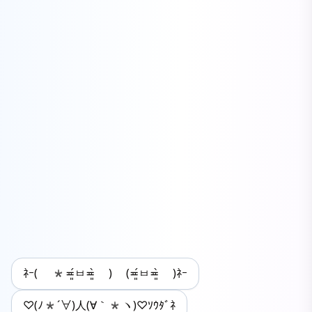
ﾈｰ( *≖͈́ㅂ≖͈̀ ) (≖͈́ㅂ≖͈̀ )ﾈｰ
♡(ﾉ*´∀)人(∀｀*ヽ)♡ｿｳﾀﾞﾈ