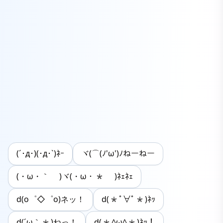
(´･д･)(･д･`)ﾈｰ
ヾ(⌒(ﾉ'ω')ﾉねーねー
(・ω・｀ )ヾ(・ω・* )ﾈｪﾈｪ
d(o゜◇゜o)ネッ！
d(*ﾟ∀ﾟ*)ﾈｯ
d(´ω｀*)ねっ！
d(*^ω^*)ﾈｯ！