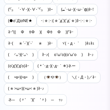
(㌰ ´･∀･)(･∀･`㌰ )ﾈｰ
(⑉´･ω･)(･ω･`◍)ﾈｰ!
(●σ´Д)σNE★
･:*:･:(*´д`)(´д`*)ﾈｰ:･:*:･
ﾈｰ”(( Φ ꈊΦ )( Φꈊ Φ ))”ﾈｰ
ﾈｰ( *´-´)(`-` * )ﾈｰ
ヾ(・д・｀ )ﾈｪﾈｪ
( ◜ᴗ◝)(◜ᴗ◝ )
ﾈｰ♪( o'ω'o)(o'ω'o ) ﾈｰ♪
(o’д’)(‘д’o)ﾈｰ
(＊´･д･)(･д･｀＊)ネー
( •ɞ•)(•ʚ• )
（👁‎‎ࠏ👁）
＼(・Д・)／ﾈｰ
(*>ω<)(>ω<*)ﾈｰ♪
ネ─ (〃' ')(' '〃) ─ ｯ♪