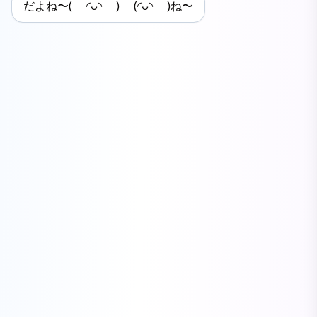
だよね〜‪( ◜ᴗ◝ ) (◜ᴗ◝ )ね〜