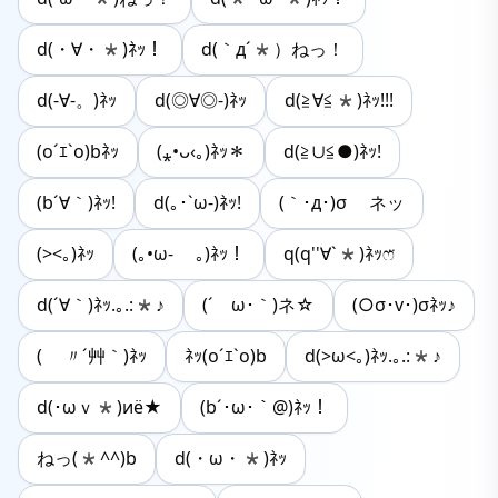
d(・∀・*)ﾈｯ！
d(｀д´*）ねっ！
d(-∀-。)ﾈｯ
d(◎∀◎-)ﾈｯ
d(≧∀≦*)ﾈｯ!!!
(o´ｴ`o)bﾈｯ
(⁎•ᴗ‹｡)ﾈｯ＊
d(≧∪≦●)ﾈｯ!
(b´∀｀)ﾈｯ!
d(｡･`ω-)ﾈｯ!
(｀･д･)σ ネッ
(><｡)ﾈｯ
(｡•ω- ｡)ﾈｯ！
q(q''∀`*)ﾈｯෆ̈
d(´∀｀)ﾈｯ.｡.:*♪
(´ゝω･｀)ネ☆
(○σ･v･)σﾈｯ♪
( 〃´艸｀)ﾈｯ
ﾈｯ(o´ｴ`o)b
d(>ω<｡)ﾈｯ.｡.:*♪
d(･ωｖ*)иё★
(b´･ω･｀@)ﾈｯ！
ねっ(*^^)b
d(・ω・*)ﾈｯ