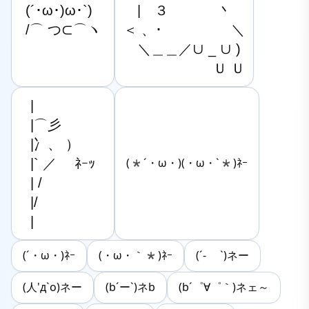
(´･ω･)ω･`)

　|　３　 　 　丶

/⌒ つ⊂⌒ヽ
＜ 、･　　　　　＼

　＼＿＿／∪ _ ∪ )

　  　　 　 　 Ｕ Ｕ
|

|⌒彡

|冫、 ）

|` ／ 　ﾈｰｯ

(*´・ω・)(・ω・`*)ﾈｰ
| /

|/

|
(´・ω・)ﾈｰ
(・ω・｀*)ﾈｰ
(´- `)ネー
(人'д`o)ネー
(b´ー`)ネb
(b´゜∀゜｀)ネェ～