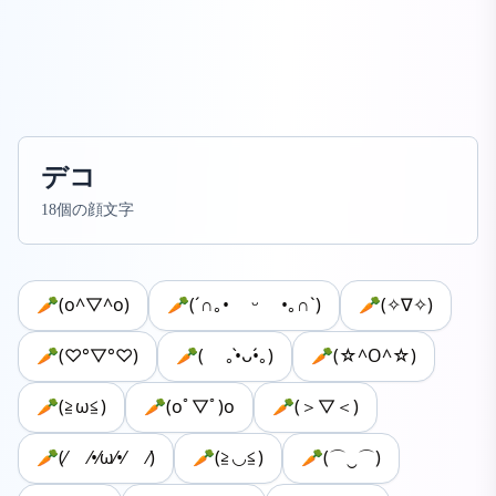
デコ
18個の顔文字
🥕(o^▽^o)
🥕(´∩｡• ᵕ •｡∩`)
🥕(✧∇✧)
🥕(♡°▽°♡)
🥕( ｡•̀ᴗ•́｡)
🥕(☆^O^☆)
🥕(≧ω≦)
🥕(oﾟ▽ﾟ)o
🥕(＞▽＜)
🥕(⁄ ⁄•⁄ω⁄•⁄ ⁄)
🥕(≧◡≦)
🥕(⌒‿⌒)