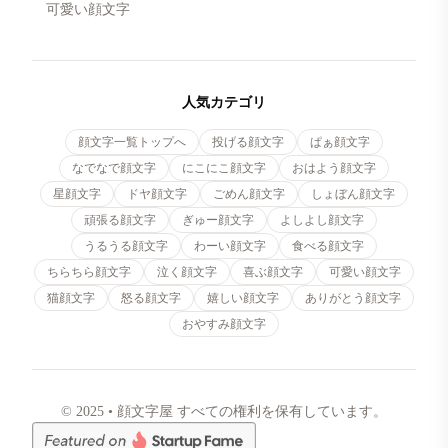
可愛い顔文字
人気カテゴリ
顔文字一覧トップへ
投げる顔文字
ぱぁ顔文字
なでなで顔文字
にこにこ顔文字
おはよう顔文字
星顔文字
ドヤ顔文字
ごめん顔文字
しょぼん顔文字
頑張る顔文字
ぎゅー顔文字
よしよし顔文字
うるうる顔文字
わーい顔文字
食べる顔文字
ちらちら顔文字
泣く顔文字
喜ぶ顔文字
可愛い顔文字
猫顔文字
怒る顔文字
嬉しい顔文字
ありがとう顔文字
おやすみ顔文字
© 2025 • 顔文字屋 すべての権利を保有しています。