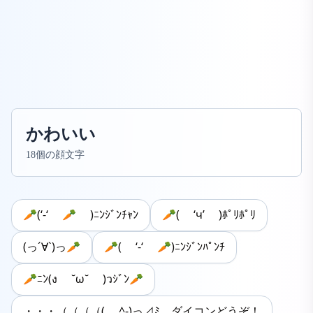
かわいい
18個の顔文字
🥕(‘-‘ 🥕 )ﾆﾝｼﾞﾝﾁｬﾝ
🥕( ‘ч’ )ﾎﾟﾘﾎﾟﾘ
(っ´∀`)っ🥕
🥕‪( ‘-‘ 🥕)ﾆﾝｼﾞﾝﾊﾟﾝﾁ
🥕ﾆﾝ(ง ˘ω˘ )วｼﾞﾝ🥕
・・・（（（（( ^-)っ⊿ﾐ ダイコンどうぞ！