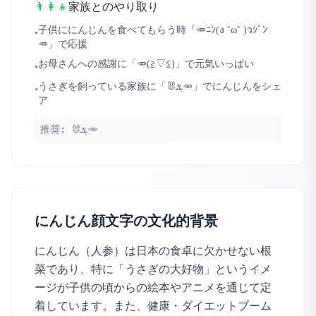
👨‍👩‍👧
家族とのやり取り
子供ににんじんを食べてもらう時「🥕ﾆﾝ(ง ˘ω˘ )วｼﾞﾝ
•
🥕」で応援
お母さんへの感謝に「🥕(≧▽≦)」で元気いっぱい
•
うさぎを飼っている家族に「🐰ܮ🥕」でにんじんをシェ
•
ア
推奨:
🐰ܮ🥕
にんじん顔文字の文化的背景
にんじん（人参）は日本の食卓に欠かせない根
菜であり、特に「うさぎの大好物」というイメ
ージが子供の頃からの絵本やアニメを通じて定
着しています。また、健康・ダイエットブーム