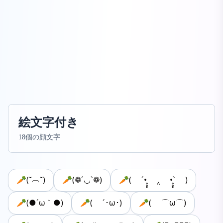
絵文字付き
18個の顔文字
🥕(˘︹˘)
🥕(❁´◡`❁)
🥕( ´•̥̥̥ ‸ •̥̥̥` )
🥕(●´ω｀●)
🥕( ´･ω･)
🥕( ⌒ω⌒)