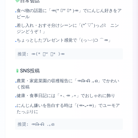
💬
日常会話
食べ物の話題に「🥕(* ॑꒳ ॑* )🥕」でにんじん好きをア
•
ピール
差し入れ・おすそ分けシーンに「(*ﾟ▽ﾟ)っ⊿ﾐ ニン
•
ジンどうぞ！」
ちょっとしたプレゼント感覚で「(っ･-･)⊃ ⌒🥕」
•
推奨:
🥕(* ॑꒳ ॑* )🥕
📱
SNS投稿
農業・家庭菜園の収穫報告に「🥕ᕱ⑅ᕱ .｡ഒ」でかわい
•
く投稿
健康・食事日記には「⋆⸜ 🥕 ⸝⋆」でおしゃれに飾り
•
にんじん嫌いを告白する時は「(🥕•᎑•🥕)」でユーモア
•
たっぷりに
推奨:
🥕ᕱ⑅ᕱ .｡ഒ