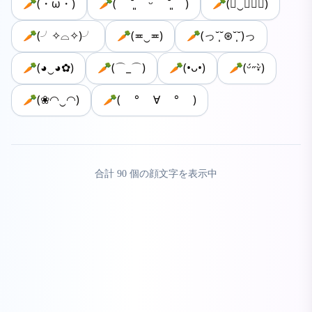
🥕(・ω・)
🥕( ˘͈ ᵕ ˘͈ )
🥕(◡‿◡ฺ✿)
🥕(╯✧⌓✧)╯
🥕(≖‿≖)
🥕(っ˘̩˘⊛˘̩˘)っ
🥕(◕‿◕✿)
🥕(⌒_⌒)
🥕(•ᴗ•)
🥕(ᵕ́˶ᵕ͓̀)
🥕(❀◠‿◠)
🥕( ° ∀ ° )
合計
90
個の顔文字を表示中