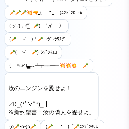
🥕🥕🥕💥🔫_( ˙꒳​˙_ )ﾆﾝｼﾞﾝﾋﾞｰﾑ
(っ’-‘)╮=͟͟͞͞ 🥕) ﾟдﾟ ）
(🥕 ‘-‘ )「🥕ﾆﾝｼﾞﾝｸﾜｽｿﾞ
🥕‪( ‘-‘ 🥕)ﾆﾝｼﾞﾝｸｴﾖ
( ^ω^)▄︻┻┳══━一💥💥💥 🥕
汝のニンジンを愛せよ！

⊿ﾐ_(*ﾟ▽ﾟ*)_╋

(o🥕•ө•)o🥕
(🥕 ‘-‘ )「🥕ﾆﾝｼﾞﾝｸﾜｽ-