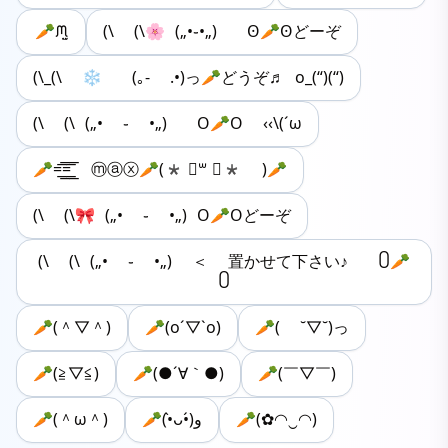
🥕ᙏ̤̫
(\ (\🌸 („•֊•„) Ꙩ🥕Ꙩどーぞ
(\_(\ ❄️ (｡- .•)っ🥕どうぞ♬ o_(“)(“)
(\ (\ („• ֊ •„) O🥕O ‹‹\(´ω
🥕=͟͟͞͞=͟͟͞͞ ⓜⓐⓧ🥕(* ॑꒳ ॑* )🥕
(\ (\🎀 („• ֊ •„) O🥕Oどーぞ
(\ (\ („• ֊ •„) ＜ 置かせて下さい♪ ꧰🥕
꧰
🥕(＾▽＾)
🥕(o´▽`o)
🥕( ˘▽˘)っ
🥕(≧▽≦)
🥕(●´∀｀●)
🥕(￣▽￣)
🥕(＾ω＾)
🥕(•̀ᴗ•́)و
🥕(✿◠‿◠)