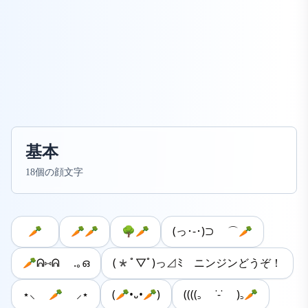
基本
18個の顔文字
🥕
🥕🥕
🌳🥕
(っ･-･)⊃ ⌒🥕
🥕ᕱ⑅ᕱ .｡ഒ
(*ﾟ▽ﾟ)っ⊿ﾐ ニンジンどうぞ！
⋆⸜ 🥕 ⸝⋆
(🥕•᎑•🥕)
‪((((꜆ ˙-˙ )꜆🥕