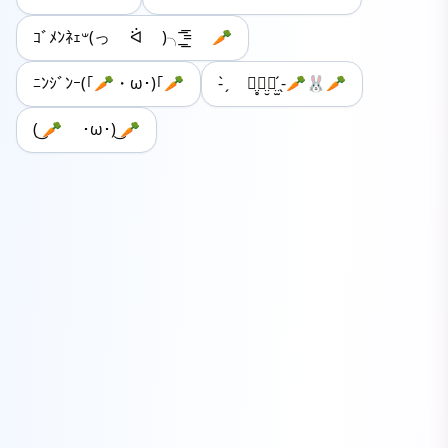
ｺﾞﾒﾝﾈｪ𐤔(っ ᐛ )╮=͟͟͞͞ 🥕
ﾆﾝｼﾞﾝｰ(｢🥕・ω･)｢🥕
‪- ̗̀ ꪔ̤̥ꪔ̤̮ꪔ̤̫ ̖́-🥕🐰🥕‪
( ͜🥕 ･ω･) ͜🥕