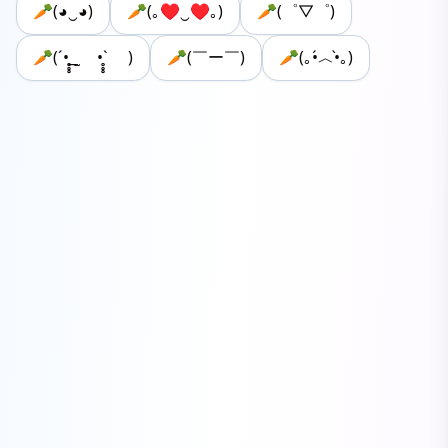
🥕(◕‿◕)
🥕(｡♥‿♥｡)
🥕(゜▽゜)
🥕(´•̥̥̥ ͟ ̫ •̥̥̥` )
🥕(￣ー￣)
🥕(｡•́︿•̀｡)