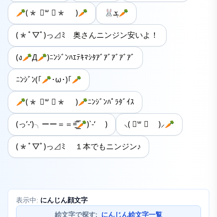
🥕(* ॑꒳ ॑* )🥕
🐰ܮ🥕
(*ﾟ▽ﾟ)っ⊿ﾐ 奥さんニンジン安いよ！
(ง🥕Д🥕)ﾆﾝｼﾞﾝﾊｴﾃｷﾏｼﾀｱﾞｱﾞｱﾞｱﾞｱﾞ
ﾆﾝｼﾞﾝ(｢🥕･ω･)｢🥕
🥕(* ॑꒳ ॑* )🥕ﾆﾝｼﾞﾝﾊﾟﾗﾀﾞｲｽ
(っ’-‘)╮ーー＝＝=͟͟͞͞🥕)`-‘ )
⸜( ॑꒳ ॑ )⸝🥕
(*ﾟ▽ﾟ)っ⊿ﾐ １本でもニンジン♪
にんじん顔文字
表示中:
絵文字で探す
:
にんじん絵文字一覧