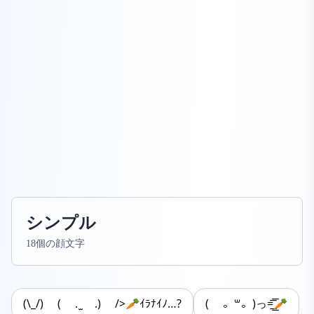
シンプル
18個の顔文字
(\_/) ( . ̫ .) />🥕ｲﾗﾅｲﾉ…?
( 。꒳​。)っ=͟͟͞͞🥕