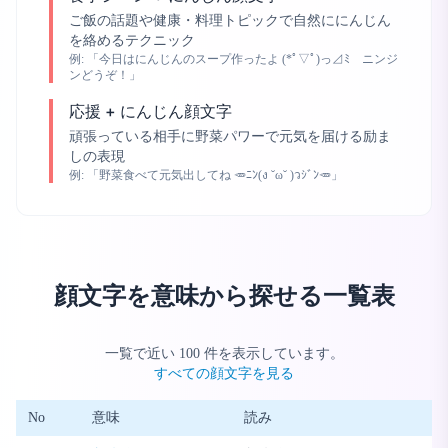
ご飯の話題や健康・料理トピックで自然ににんじん
を絡めるテクニック
例:
「今日はにんじんのスープ作ったよ (*ﾟ▽ﾟ)っ⊿ﾐ ニンジ
ンどうぞ！」
応援 + にんじん顔文字
頑張っている相手に野菜パワーで元気を届ける励ま
しの表現
例:
「野菜食べて元気出してね 🥕ﾆﾝ(ง ˘ω˘ )วｼﾞﾝ🥕」
顔文字を意味から探せる一覧表
一覧で近い
100
件を表示しています。
すべての顔文字を見る
No
意味
読み