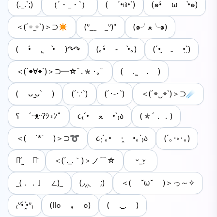
(._.`;)
（´・_・`）
( ´•௰•`)
(๑•́ ω •̀๑)
＜(´⌯ ̫⌯`)＞⊃✴︎
(ᐡ_ ̫ _ᐡ)︎"
(๑╯ﻌ╰๑)
( •́ .̫ •̀ )↷↷
(｡•́ - •̀｡)
(ˊ•̤ ₋ •̤ˋ)
＜(´⌯∀⌯`)＞⊃━☆ﾟ.*･｡ﾟ
( . ̫ . )
( ᴗ ̫ᴗˋ )‬
(´∵`)
(ˊ･-･ˋ)
＜(´⌯‿⌯`)＞⊃☄️
ʕ ˊᵕᴥᵕʔｼｭﾝꜜ
૮₍´• ﻌ •`₎ა
(*´．．)
＜( ˙꒳​˙ )＞⊃➰
૮₍´｡• ·̭ •｡`₎ა
(´｡･༝･｡)
⌯᷄ ̫ ⌯᷅
＜(´._.｀)＞ノ⌒☆
ᵕ_ᵕ̩̩
_(．．｣ ∠)_
(◞‸◟ ;)
＜( ˘ω˘ )＞っ～✧
₍ᐡ•́ ̯•̀ᐡ₎
(ll๐ ₃ ๐)
( ._. )