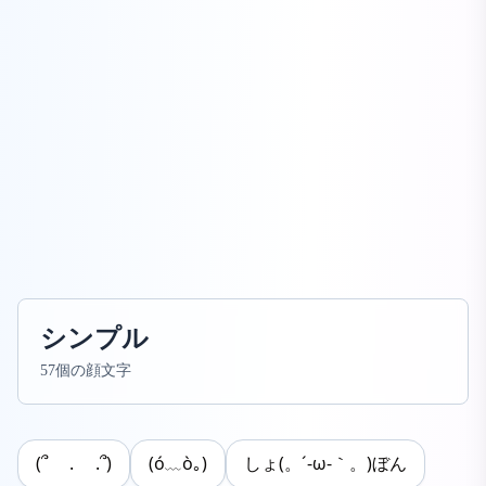
シンプル
57個の顔文字
(՞ . .՞)
(ó﹏ò｡)
しょ(。´-ω-｀。)ぼん