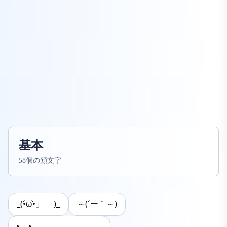
基本
58個の顔文字
_(•́ω•̀」 )_
～(´ー｀～)