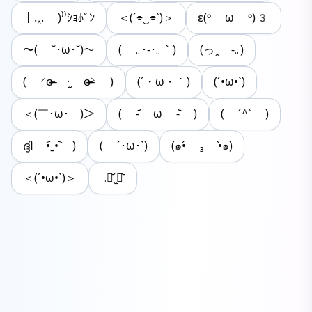
┃.‸. )⁾⁾ｼｮﾎﾞﾝ
＜(´⌯‿⌯`)＞
ε(ᵒ ω ᵒ)3
〜( ˘･ω･˘)〜
( ｡･-･｡｀)
(っ ̯ -｡)
( ⸍ɞ̴̶̷ ·̫ ɞ̴̶̷⸌ )
(´・ω・｀)
(´•ω•`)
＜(￣･ω･￣)＞
( -᷄ ω -᷅ )
( ´ᐞ` )
ദ്ദി •︠ˍ•︡ )
( ´･ω･`)
(๑•́ ₃ •̀๑)
＜(´•ω•`)＞
꜆⌯᷄ ̫⌯᷅