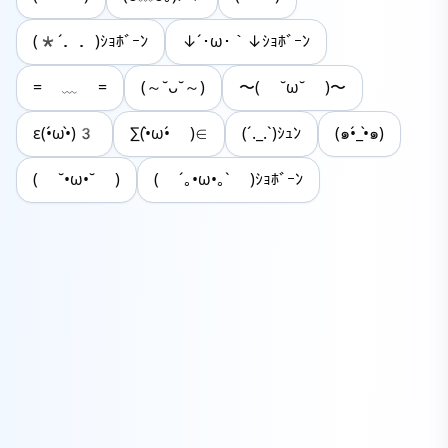
(*´．．)ｼｮﾎﾞｰﾝ
↓´･ω･｀↓ｼｮﾎﾞｰﾝ
= ﹏ =
(～˘ᴗ˘～)
〜( ˘ω˘ )〜
ε(•́ω•̀)3
∑(•̀ω•́ )∈
(´._.`)ｼｭﾝ
(๑•́_•̀๑)
( ˘•ω•˘ )
( ´｡•ω•｡` )ｼｮﾎﾞｰﾝ