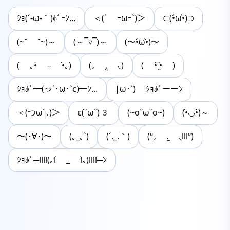
ｼｮ(´-ω-｀)ﾎﾞｰﾝ…
＜(´ ｰωｰ`)＞
⊂(•́ω•̀)⊃
(~˘ ˘~)～
(～‾▿‾)～
(〜•́ω•̀)〜
( ｡•́ – •̀｡)
(◞ ‸ ◟)
( •́ ̯•̀ )
ｼｮﾎﾞ━(っ´･ω･`c)━ﾝ...
|ω･`) ｼｮﾎﾞーーﾝ
＜(つω`｡)＞
ε(˘ω˘)3
(~o˘ω˘o~)
(•̀◡•́)～
〜(･∀･)〜
(｡_｡`)
(´._.｀)
(ᐡ◞ .̫ ◟lllᐡ)
ｼｮﾎﾞ─llll(｡í _ ì｡)llll─ﾝ