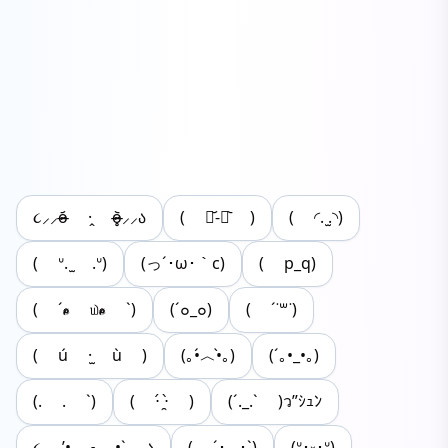
૮⸝⸝o̴̶̷᷄ ·̭ o̴̶̷̥᷅⸝⸝ა
( ･᷄-･᷅ )
( ◜. ̫.◝)
( ᐡ. ̫ .ᐡ)
(っ´･ω･｀c)
( p_q)
( ˊℴ⃚⃙⃘ ௰ℴ⃙⃚⃘ ˋ)
(´๐_๐)
( ´˙꒳​˙)
( ú ·̫ ù )
(｡•́︿•̀｡)
(´｡•_•｡)
(. . `)
( ⋅́ ̯⋅̀ )
(´._.` )ว”ｼｭﾝ
૮ ’• ˕ •` ა
( ´･⩊･`)
(ᐡ･༝･ᐡ)