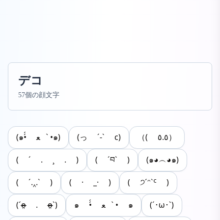
デコ
57個の顔文字
(๑•́́ ﻌ •̀๑)
(っ ´-` c)
（( ٥.٥）
( ´ . ¸ . )
( ´བ` )
(๑◕︵◕๑)
( ´.‸.` )
( · _· )
( ੭ˊᵔˋᑦ )
‪(ˊo̴̶̷̤ . o̴̶̷̤ˋ)‬
๑ •́́ ﻌ •̀ ๑
(´･ω･`)