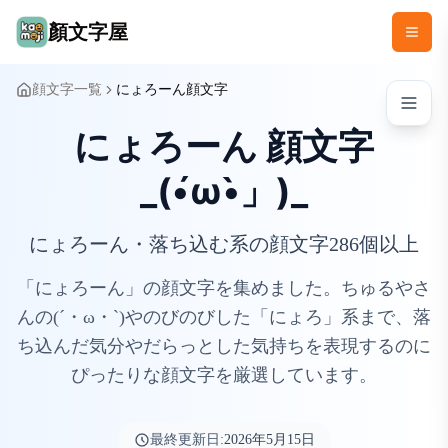
顏文字屋
顔文字一覧
にょろーん顔文字
にょろーん 顔文字
_(•́ω•̀」)_
にょろーん・落ち込む系の顔文字286個以上
「にょろーん」の顔文字を集めました。ちゅるやさ
んの(´・ω・`)やのびのびした「にょろ」系まで、落
ち込んだ気分やだらっとした気持ちを表現するのに
ぴったりな顔文字を厳選しています。
最終更新日:
2026年5月15日