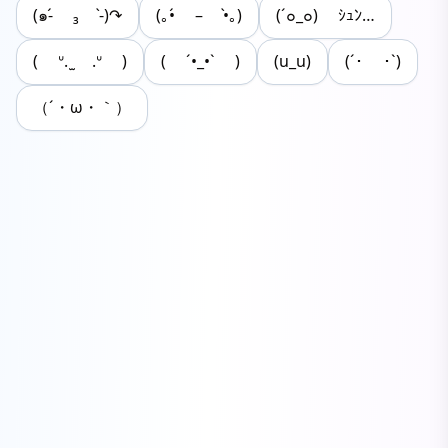
(๑‐́ ₃ ‐̀)↷
(｡•́ – •̀｡)
(´๐_๐) ｼｭﾝ…
( ᐡ. ̫ .ᐡ )
( ´•_•` )
(u_u)
(´･ ･`)
（´・ω・｀）