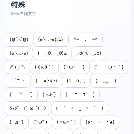
特殊
57個の顔文字
(◍´⌓`◍)
(๑′-﹏-๑)ｼｭﾝ
^⌯ . ⌯^
(๑′-﹏-๑)
( ｡ớ _ờ)ھ
｡o(*｡_｡o)
₍ᐢ´т ̫т`ᐢ₎
(´٥ω٥｀)
(´･ω･ `)
(´ ・ω・｀)
﹙´˙꒳​˙﹚
( ๑´•ω•)
(ŏ﹏ŏ。)
( ◞‸◟ )
(´ ˙꒳˙ `)
(´-ω-`)
( ´т т` )
ｼｮﾎﾞ━(´･ω･`)━ﾝ
( ´ • ·̫ • ` )
(´･д･`)
(´ºωº`)
(´=ω=｀)
(๑• – •`๑)