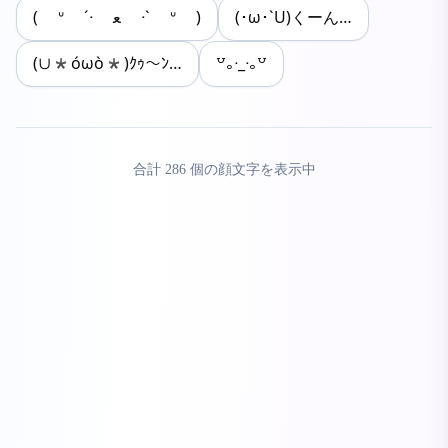
( ᐡ ´ᐧ ﻌ ᐧ` ᐡ )
(･ω･`U)くーん…
(∪*óωò*)ｸｩ〜ﾝ…
꒵｡ᐧ_ᐧ｡꒵
合計
286
個の顔文字を表示中