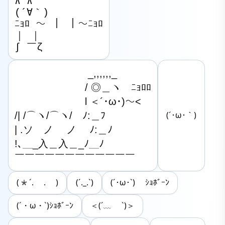
∧ ∧

(´∀｀)

ﾆｮﾛ ～ ｜ ｜～ﾆｮﾛ

｜ ｜

∫ ￣ζ
　　　　　　　 _,,,,,,_

　　　　　　　/ ◎＿ヽ　ﾆｮﾛﾛ

　　　　　　　l ＜´･ω･)～<

/| /⌒ヽ/⌒ヽ/　ﾉ:＿ﾌ

(´･ω･｀)
| .ソ　ノ　 ノ　 ﾉ:＿ﾉ

!､＿_入＿入＿_ﾉ＿ﾉ

￣￣￣￣￣￣￣￣￣￣￣￣
(*´. . )
(´._.`)
(´･ω･`) ｼｮﾎﾞｰﾝ
(´・ω・`)ｼｮﾎﾞｰﾝ
＜(´﹏ `)＞