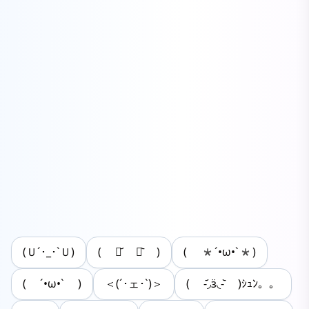
(Ｕ´･_･`Ｕ)
( ･᷄ ･᷅ )
( *´•ω•`*)
( ´•ω•` )
＜(´･ェ･`)＞
( -᷄◞ӟ◟-᷅ )ｼｭﾝ。。