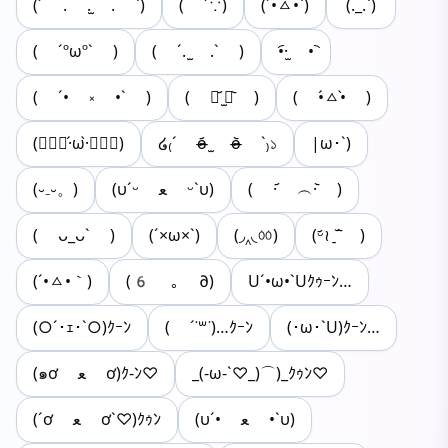
(´ . .̫ . `)
( ´∵)
(´•ㅿ•`)
(._.`)
( ´ºωº` )
( ´. ̫ .` )
•︠·̫ •︡
( ´• ༝ •` )
( ･᷄ ̫･᷅ )
( •́ㅿ•̀ )
(๑⃙⃘·́ω·̀๑⃙⃘)
໒₍ˊ o̴̶̷᷄ ̫ o̴̶̷᷅ ˋ₎১
|ω･`)
(⏑₋⏑。)
(υ´ᵕ ﻌ ᵕ`υ)
( ·᷄ ︵·᷅ )
( ᴗ_ᴗˋ )‬
(´×ω×`)
(◞‸◟ㆀ)
(ᵕ᷄≀ ̠˘᷅ )
(´•ㅿ•｀)
(6 ｡ ∂)
Uˊ•ω•ˋUｸｩｰﾝ…
(○´･ｪ･`○)ｸｰﾝ
( ´˙꒳​˙)…ｸｰﾝ
(･ω･`U)ｸｰﾝ…
(๑ơ ﻌ ơ)ｸ-ﾝ♡
_(-ω-`♡_)⌒)_ｸｩﾝ♡
(υ´• ﻌ •`υ)
(´ơ ﻌ ơ`♡)ｸｩﾝ