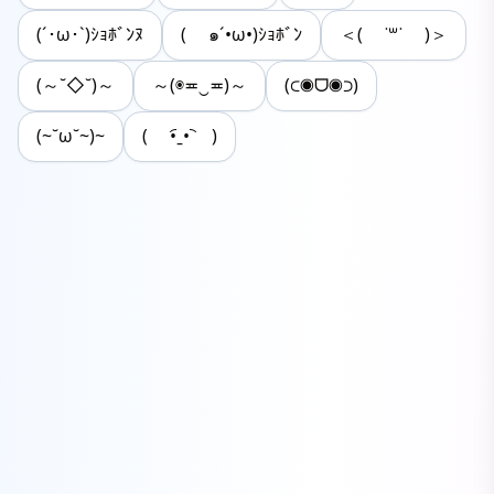
(´･ω･`)ｼｮﾎﾞﾝﾇ
( ๑´•ω•)ｼｮﾎﾞﾝ
＜( ˙꒳​˙ )＞
(～˘◇˘)～
～(◉≖‿≖)～
(⊂◉ᗜ◉⊃)
(~˘ω˘~)~
( •︠ˍ•︡ )