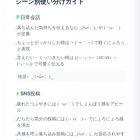
シーン別使い分けガイド
💬
日常会話
落ち込んだ気持ちを伝えるなら _(•́ω•̀」)_ や (´･ω･｀)
•
が定番
ちょっとがっかりした時は ～(´ー｀～) で軽くにょろっ
•
と表現
甘えたい・くっつきたい時は ((～･｡･)～ ﾆｮﾛﾆｮﾛ♪ ～
•
(･｡･～)) で可愛く伝える
推奨:
_(•́ω•̀」)_
📱
SNS投稿
疲れたつぶやきには (´･ω･｀) でしょんぼり感をアピー
•
ル
だらだら気分の投稿には (～'ω' )～ でにょろにょろ感
•
を演出
共感を呼ぶ落ち込み投稿には _(•́ω•̀」)_ が反応されやす
•