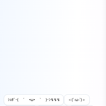
ｼｮﾎﾞｰ( ´ •ω• ` )ｰﾝ↯↯↯
＜(´-ω-`)＞