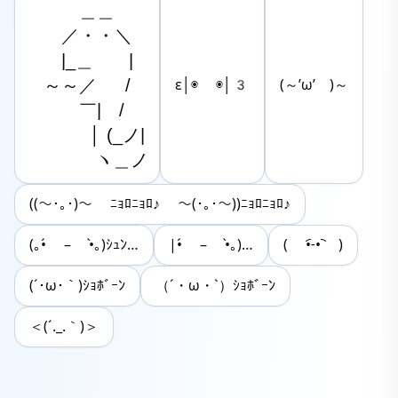
　　　＿＿

　　／・・＼

　　|_＿　　|

　～～／ 　 /

ε│◉ ◉│3
(～’ω’ )～
　　　￣|　/

　　 　 │ (_ノ|

　 　 　 ヽ＿ノ
((～･｡･)～ ﾆｮﾛﾆｮﾛ♪ ～(･｡･～))ﾆｮﾛﾆｮﾛ♪
(｡•́ – •̀｡)ｼｭﾝ…
|•́ – •̀｡)…
( •︠˗•︡ )
(´･ω･｀)ｼｮﾎﾞｰﾝ
（´・ω・`）ｼｮﾎﾞｰﾝ
＜(´._.｀)＞