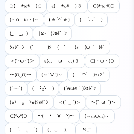
∋( ◉ω◉ )∈
ε( ◉ᴗ◉ )3
⊂(◉·ω·◉)⊃
(～oゝω・)～
(*´^`*)
( ´︵` )
(_ _。)
|ω-｀)ｼｮﾎﾞｰﾝ
ｼｮﾎﾞｰﾝ (` )ｼ (・` )ｮ (ω･` )ﾎﾞ
＜(´･ω･`)＞
ε(◡ ω ◡)3
⊂(・ω・)⊃
〜(◘‿◘)〜
(～˘▽˘)～
( ˊ◠ˋ )ｼｭﾝꜜ
(´･-･`)
( •́⍛︎•̀ )
(´ฅωฅ｀)ｼｮﾎﾞﾝ
(๑•́ ₃ •̀๑)ｼｮﾎﾞﾝ
＜(´･_･`)＞
〜(˘･ω･˘)〜
⊂(ᵒᴗᵒ)⊃
〜( •́ ∀ •̀)〜
(～◡ω◡)～
( ´. .̫ .`)
(、._. )、
ᵕ᷄≀ ̠˘᷅