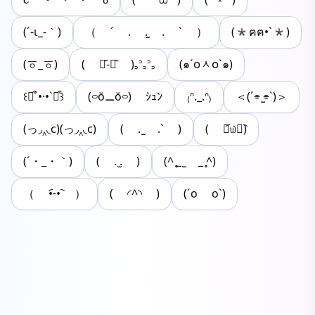
(´-ι_-｀)
（ ´ . .̫ . ` ）
(*ฅฅ•`*)
(ㆆ_ㆆ)
( ･᷄-･᷅ )꜆꜄꜆꜄꜆
(๑´ᴏᆺᴏ`๑)
꒰⌯͒´•·•`⌯͒꒱
(࿁ŏ⚊︎ŏ࿁) ｼｭﾝ
₍ᐢ._.ᐢ₎
＜(´⌯ ̫⌯`)＞
(っ◞︎‸◟︎c)(っ◞︎‸◟︎c)
( . ̫ .` )
( ﹒︠௰﹒︡)
(´・_・｀)
( . ̫. )
(^ ̥_ ̫ _ ̥^)
（ •︠˗•︡ ）
( ◜^◝ )
(´o o`)