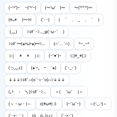
(~’^’)~ ~(‘^’~)
(〜’ω’ )〜
〜⁠(⁠꒪⁠꒳⁠꒪⁠)⁠〜
(◉ᴗ◉ )〜୨୧‪‪
(´･･)
( ´ . _ . ` )
(◞‸◟)
ｼｮﾎﾞｰﾝ..._φ(･ω･` )
ｼｮﾎﾞ━(๑•́ω•̀๑)━ﾝ...
(∩´﹏`∩)
^~_~^
∋| ◉ ◉ |∈
(~˘▾˘)~
⊂(◉‿◉)⊃
(っ◞‸◟c)
(๑´•.̫ • `๑)
(´･_･`)
↓↓↓ｼｮﾎﾞ─(o´･ｪ･`o)─ﾝ↓↓↓
(｡•́ - •̀｡)ｼｮﾎﾞｰﾝ…
＜( ˘ω˘ )＞
(～・ω・)～
ε(◉ω◉)3
(~˘ω˘~)
～(◜◡◝)～
(´･×･｀)
(ó﹏ò｡)ｼｭﾝ
(´･×･`)