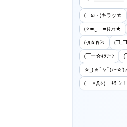
(ゝω・)キラッ☆
(✧≖‿ゝ≖)ｷﾗｯ★
(-д☆)ｷﾗｯ
(❐_❐
(￣ー☆ｷﾗﾘｰﾝ
(
☆_(*ﾟ∇ﾟ)ﾉ~☆ｷﾗ
( ✧Д✧) ｷﾗｰﾝ！