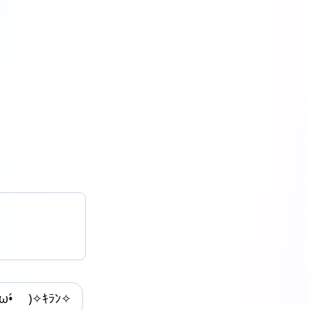
̀ω•́ )✧ｷﾗﾝ✧