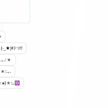
ﾝ
(-_★)ｷﾗｰﾝ!!
.｡.:*
*:.｡.
๑)*:｡✡