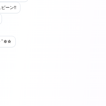
ュピーン!!
*ﾟ✲☆