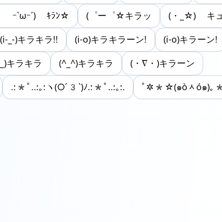
｡ ｰ`ωｰ´) ｷﾗﾝ☆
(゜ー゜☆キラッ
(・_☆) キ
(i-_-)キラキラ!!
(i-o)キラキラーン!
(i-o)キラーン!
i-_)キラキラ
(^_^)キラキラ
(・∇・)キラーン
.:*ﾟ..:｡:ヽ(○´3`)ﾉ.:*ﾟ..:｡:.
ﾟ✲*☆(๑òᆺó๑)｡