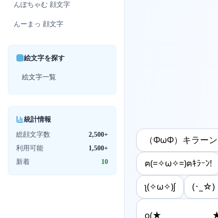
んぽちゃむ
顔文字
んーまっ
顔文字
絵文字を探す
絵文字一覧
統計情報
総顔文字数
2,500+
（ΦωΦ）キラーン
利用可能
1,500+
新着
10
ฅ(=✧ω✧=)ฅｷﾗｰﾝ!
ʅ(✧ω✧)ʃ
(･_☆)
o(★_____________