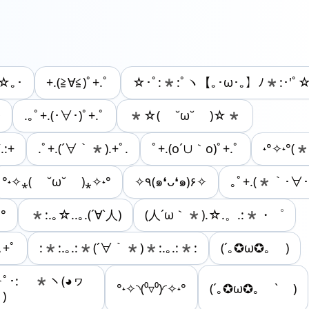
ﾟ☆｡･
+.(≧∀≦)ﾟ+.ﾟ
☆･ﾟ:*:ﾟヽ【｡･ω･｡】ﾉ*:･'ﾟ
◊
.｡ﾟ+.(･∀･)ﾟ+.ﾟ
*☆( ˘ω˘ )☆*
.:+
.ﾟ+.(´∀｀*).+ﾟ.
ﾟ+.(o´∪｀o)ﾟ+.ﾟ
˖°✧˖°(
°˖✧⁎( ˘ω˘ )⁎✧˖°
✧٩(๑❛ᴗ❛๑)۶✧
｡ﾟ+.(*｀･∀･
°
*:.｡☆..｡.(´∀`人)
(人´ω｀*).☆.。.:*・゜
｡+ﾟ
:*:.｡.:*(´∀｀*)*:.｡.:*:
(´｡✪ω✪｡ )
✧✧ﾟ･: *ヽ(◕ヮ
°˖✧◝(⁰▿⁰)◜✧˖°
(´｡✪ω✪｡ ` )
)