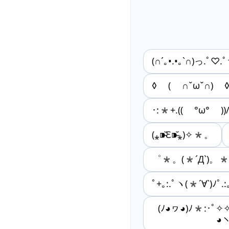
(∩´｡•.•｡`∩)っ.ﾟ♡.
◊ ( ∩ˇωˇ∩) 
･:*+.(( °ω° ))/
(⁎⁍̴̆Ɛ⁍̴̆⁎)✧*。
゜*。(*´Д`)。*
ﾟ+｡:.ﾟヽ(*´∀`)ﾉﾟ.:
(ﾉ◕ヮ◕)ﾉ*:･ﾟ
◕ヽ