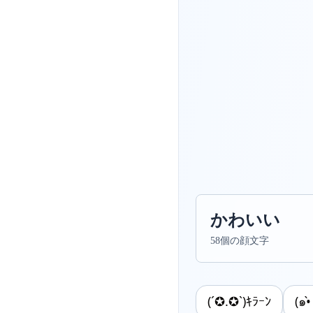
かわいい
58個の顔文字
(´✪.✪`)ｷﾗｰﾝ
(๑