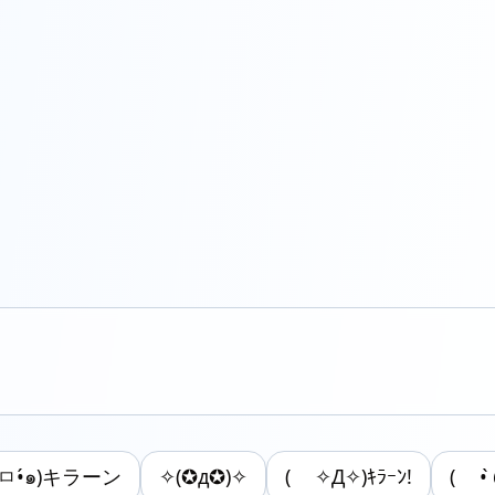
•̀ㅁ•́๑)キラーン
✧(✪д✪)✧
( ✧Д✧)ｷﾗｰﾝ!
( • 