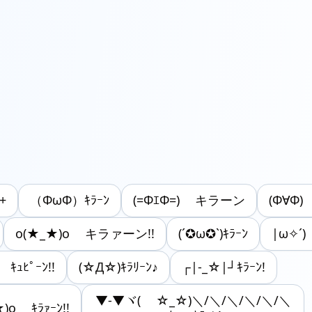
+
（ΦωΦ）ｷﾗｰﾝ
(=ΦｴΦ=) キラーン
(Ф∀Ф
o(★_★)o キラァーン!!
(´✪ω✪`)ｷﾗｰﾝ
|ω✧´)
 ｷｭﾋﾟｰﾝ!!
(☆Д☆)ｷﾗﾘｰﾝ♪
┌|-_☆|┘ｷﾗｰﾝ!
▼-▼ヾ( ☆_☆)＼/＼/＼/＼/＼/＼
★)o ｷﾗｧｰﾝ!!