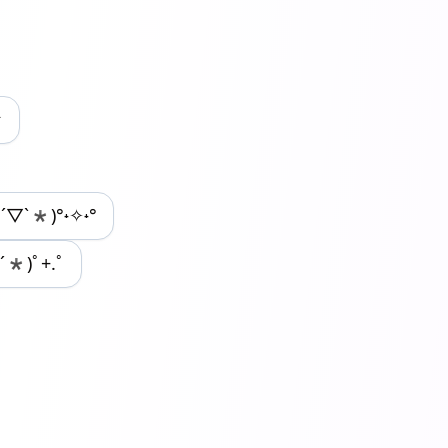
☆
*´▽`*)°˖✧˖°
´*)ﾟ+.ﾟ