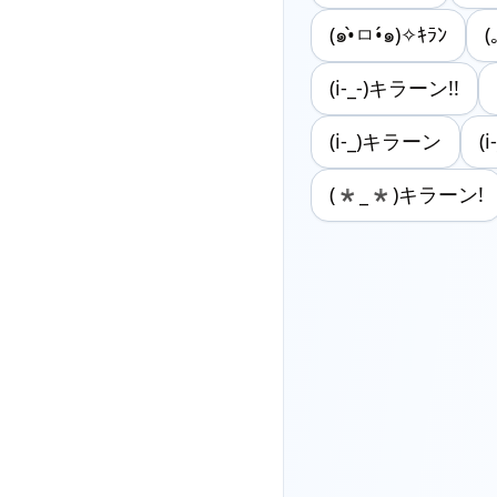
(๑•̀ㅁ•́๑)✧ｷﾗﾝ
(
(i-_-)キラーン!!
(i-_)キラーン
(
(*_*)キラーン!