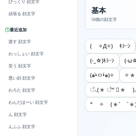
びっくり
顔文字
基本
頑張る
顔文字
58個の顔文字
最近追加
渡す
顔文字
( ✧Д✧) ｷﾗｰﾝ
わっしょい
顔文字
(-_☆)ｷﾗｰﾝ
(-ω☆
笑う
顔文字
(๑•̀ㅁ•́๑)✧
悪い顔
顔文字
॑⸜(* ॑꒳ ॑* )
わろた
顔文字
わんだほーい
顔文字
° ✧ (*´ `*
ん
顔文字
んふふ
顔文字