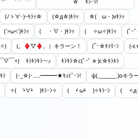
☆ ｷﾗｰﾝ!
(ﾉゝ∀･)~ｷﾗｯ☆
(☆д☆)ｷﾗｯ
☆(ゝω・)vｷﾗｯ
(´>ω<`)ｷﾗｯ
( ・∇・)ｷﾗｯ
( ✧ω✧)ｷﾗｯ
(ﾟｰ
✧)
(。♦▽♦。）キラーン！
(¯ｰ☆ｷﾗﾘｰﾝ
(-ε
￣∇￣+) ｷﾗｷﾗｷﾗ～♪
ｷﾗｷﾗ☆c(ﾟｰﾟ*)c☆ｷﾗｷﾗ
ｷﾗ
(･_☆)･‥…━━━★ｷｭﾋﾟｰﾝ!
ψ(._______.)oキラ
✧( •̀∀•́ )ｷﾗｰﾝ✧
( • ̀ω•́ )✧ｷﾗｰﾝ
( ✧д✧