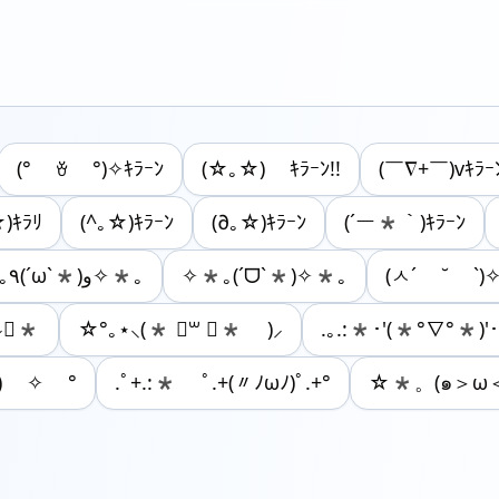
(° ꈊ °)✧ｷﾗｰﾝ
(☆｡☆) ｷﾗｰﾝ!!
(￣∇+￣)vｷﾗｰ
)ｷﾗﾘ
(^｡☆)ｷﾗｰﾝ
(∂｡☆)ｷﾗｰﾝ
(´ー*｀)ｷﾗｰﾝ
✧*｡٩(ˊωˋ*)و✧*｡
✧*｡(ˊᗜˋ*)✧*｡
(ㅅ´ ˘ `)✧
⸝⋆*
☆°｡⋆⸜(* ॑꒳ ॑* )⸝
.｡.:*･'(*°∇°*)'･
) ✧ °
.ﾟ+.:* ﾟ.+(〃ﾉωﾉ)ﾟ.+°
☆*。(๑＞ω＜