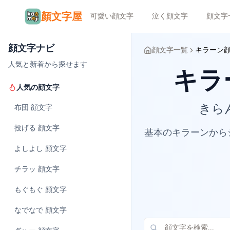
顏文字屋
可愛い顔文字
泣く顔文字
顔文字
顔文字ナビ
顔文字一覧
キラーン
人気と新着から探せます
キラー
人気の顔文字
きら
布団
顔文字
投げる
顔文字
基本のキラーンから
よしよし
顔文字
チラッ
顔文字
もぐもぐ
顔文字
なでなで
顔文字