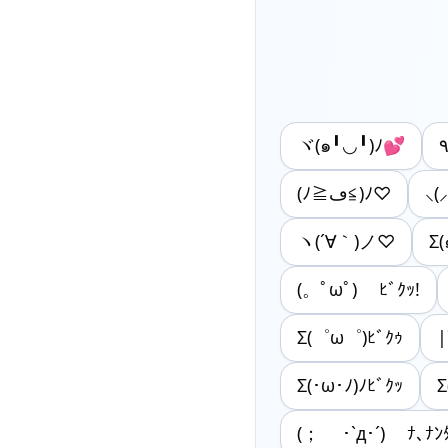
ヾ(๑╹◡╹)ﾉ💕
(ﾉ≧ڡ≦)ﾉ♡
⸜(
ヽ(´∀｀)ノ♡
Σ
(。ﾟωﾟ) ﾋﾞｸｯ!
Σ(゜ω゜)ﾋﾞｸｩ
|
Σ(･ω･ﾉ)ﾉﾋﾞｸｯ
Σ
(； ･`д･´) ﾅ､ﾅﾝﾀ