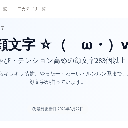
一覧
カテゴリ一覧
文字
文字 ☆（ゝω・）vｷ
ゃぴ・テンション高めの顔文字283個以上
らキラキラ装飾、やったー・わーい・ルンルン系まで、
顔文字が揃っています。
最終更新日:
2026年5月22日