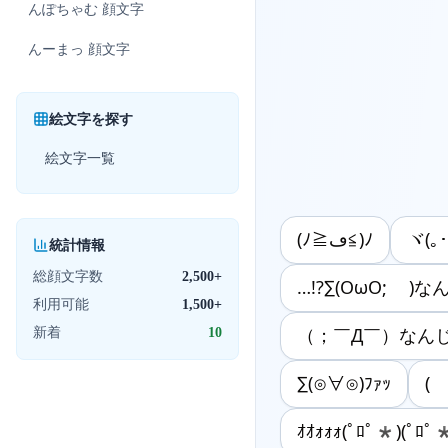
んぽちゃむ
顔文字
んーまっ
顔文字
絵文字を探す
絵文字一覧
(ﾉ≧ڡ≦)ﾉ
ヾ(｡･
統計情報
総顔文字数
2,500+
…!?∑(OωO; )
利用可能
1,500+
新着
10
（；￣Д￣）なん
∑(⊙∀⊙)ﾌｧｯ
(
ｵｵｫｫｫ(ﾟﾛﾟ*)(ﾟﾛﾟ