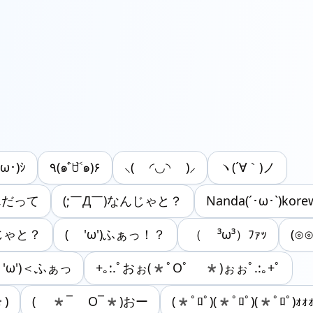
ω･)ｼ
٩(๑˃́ꇴ˂̀๑)۶
⸜( ◜◡◝ )⸝
ヽ(´∀｀)ノ
なんだって
(;￣Д￣)なんじゃと？
Nanda(´･ω･`)kore
じゃと？
( 'ω')ふぁっ！？
（ ³ω³）ﾌｧｯ
(⊙⊙
 'ω')＜ふぁっ
+｡:.ﾟおぉ(*ﾟOﾟ *)ぉぉﾟ.:｡+ﾟ
*)
( *¯ O¯*)おー
(*ﾟﾛﾟ)(*ﾟﾛﾟ)(*ﾟﾛﾟ)ｫｫ