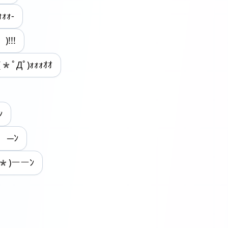
ｫｫｫ-
 )!!!
(*ﾟДﾟ)ｫｫｫｵｵ
ﾝ
) ─ﾝ
`*)ーーﾝ