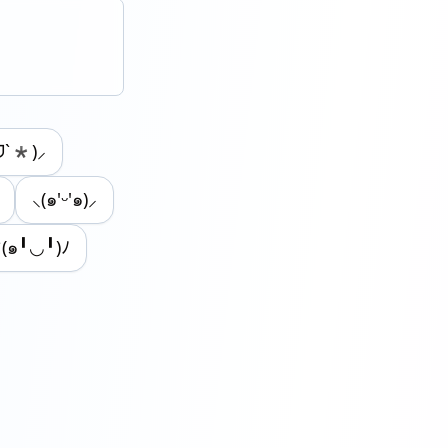
ᗜˋ*)⸝
⸜(๑'ᵕ'๑)⸝
(๑╹◡╹)ﾉ