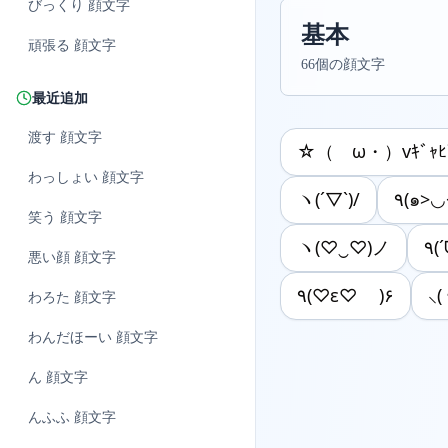
びっくり
顔文字
基本
頑張る
顔文字
66個の顔文字
最近追加
渡す
顔文字
☆（ゝω・）vｷﾞｬﾋ
わっしょい
顔文字
ヽ(´▽`)/
٩(๑>◡
笑う
顔文字
ヽ(♡‿♡)ノ
悪い顔
顔文字
٩(♡ε♡ )۶
⸜(
わろた
顔文字
わんだほーい
顔文字
ん
顔文字
んふふ
顔文字