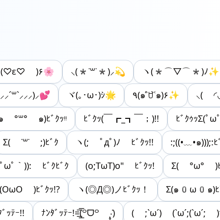
٩(♡ε♡ )۶🌸
⸜(*˙꒳˙*)⸝💫
ヽ(*⌒▽⌒*)ﾉ✨
⸝⸝⸝´꒳`⸝⸝⸝)⸝💕
ヾ(｡･ω･)ｼ🌟
٩(๑˃́ꇴ˂̀๑)۶✨
⸜( ◜
(๑ °꒳° ๑)ﾋﾞｸｯᵎᵎ
ﾋﾞｸｯ(￣┏_┓￣；)!!
ﾋﾞｸｩｯΣ(ﾟωﾟ
Σ( ˙꒳˙ ;)ﾋﾞｸ
ヽ(; ﾟдﾟ)ﾉ ﾋﾞｸｯ!!
:;((•﹏•๑)));:
ﾟωﾟ｀)): ﾋﾞｸﾋﾞｸ
(o;TωT)o" ﾋﾞｸｯ!
Σ( °ω° )ﾋ
(OωO )ﾋﾞｸｯ!?
ヽ(◎Д◎)ノﾋﾞｸｯ！
Σ(๑0ω0๑)ﾋ
ﾞｯﾃｰ!!
ﾅﾝﾀﾞｯﾃｰ!=͟͟͞͞(꒪ᗜ꒪ ‧̣̥̇)
( ;`ω´) (`ω´;(`ω´; )