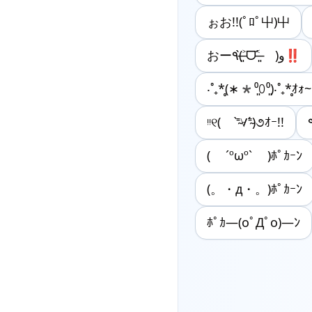
ぉお!!(ﾟﾛﾟ屮)屮
おー٩(˃̶͈̀ᗜ˂̶͈́ )و‼︎
‧˚₊*̥(∗*⁰͈꒨⁰͈)‧˚₊*̥ｵｫ~
ᵎᵎ୧( ⁼̴̀∀⁼̴́)૭ｵｰ!!
( ´ºωº` )ﾎﾟｶｰﾝ
(。・д・。)ﾎﾟｶｰﾝ
ﾎﾟｶ―(oﾟДﾟo)―ﾝ