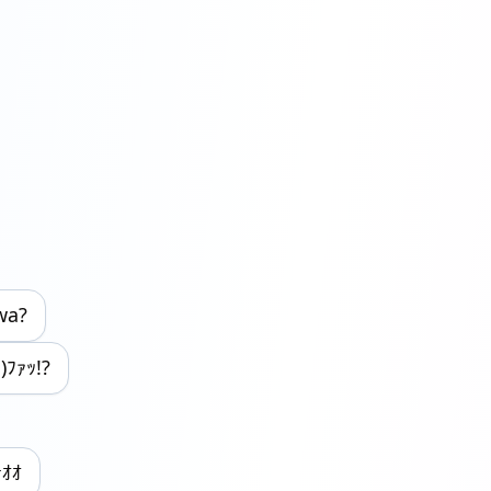
wa?
)ﾌｧｯ!?
ｫｵｵ