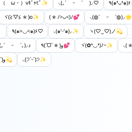
（ゝω・）vｷﾞｬﾋﾟ✨
⸜(｡˃ ᵕ ˂ )⸝♡
٩(๑❛ᴗ❛๑)
ヾ(≧▽≦*)o✨
(*ﾉ>ᴗ<)ﾉ💕
⸜(◍˃ ᵕ ˂◍)⸝🌟
。
٩(๑>◡<๑)۶♡
⸜(๑'ᵕ'๑)⸝✨
ヽ(♡‿♡)ノ💫
(｡˃ ᵕ ˂｡)⸝♪
٩(ˊᗜˋ*)و💕
ヾ(✿❛◡❛)ﾉ~✨
⸜(
(๑˃ᴗ˂)ﻭ💫
⸜(੭ˊᵕˋ)੭✨