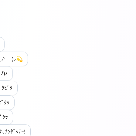
◡◝ )⸝💫
ﾉ)ﾉ
ﾋﾞｸﾋﾞｸ
ﾞｸｯ
ﾞｸｯ
ﾅ､ﾅﾝﾀﾞｯﾃｰ!