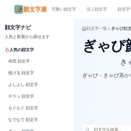
顏文字屋
可愛い顔文字
泣く顔文字
顔文字
顔文字ナビ
顔文字一覧
ぎゃぴ顔
人気と新着から探せます
ぎゃぴ顔
人気の顔文字
き
布団
顔文字
投げる
顔文字
ぎゃぴ・きゃぴ系か
よしよし
顔文字
チラッ
顔文字
もぐもぐ
顔文字
なでなで
顔文字