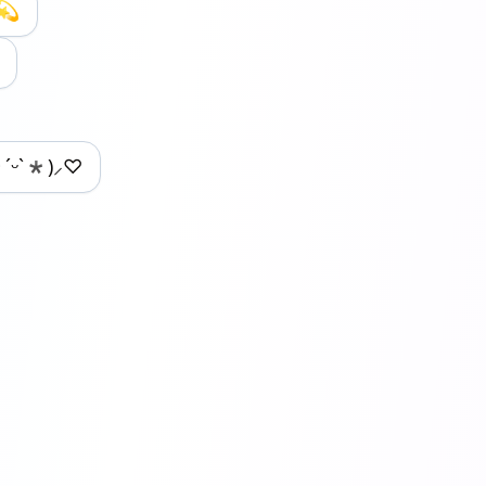
۶💫
*ˊᵕˋ*)⸝♡