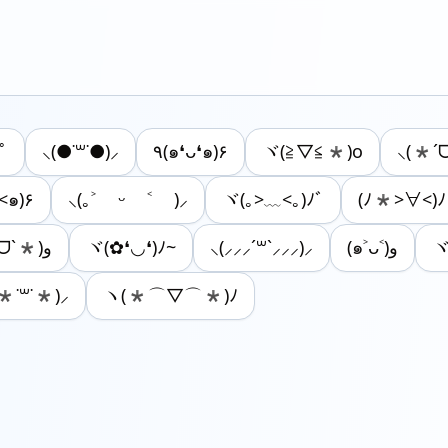
ﾟ
⸜(●˙꒳˙●)⸝
٩(๑❛ᴗ❛๑)۶
ヾ(≧▽≦*)o
⸜(*ˊ
<๑)۶
⸜(｡˃ ᵕ ˂ )⸝
ヾ(｡>﹏<｡)ﾉﾞ
(ﾉ*>∀<)ﾉ
٩(ˊᗜˋ*)و
ヾ(✿❛◡❛)ﾉ~
⸜(⸝⸝⸝´꒳`⸝⸝⸝)⸝
(๑˃ᴗ˂)ﻭ
ヾ
*˙꒳˙*)⸝
ヽ(*⌒▽⌒*)ﾉ