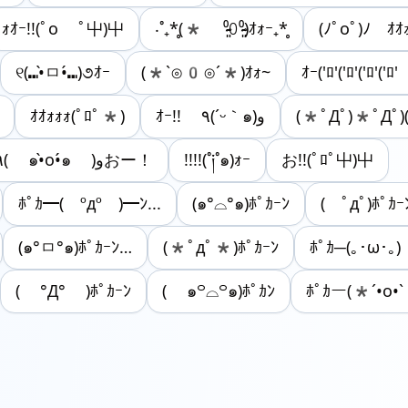
ｫｵｰ!!(ﾟo ﾟ屮)屮
‧˚₊*̥(* ⁰̷̴͈꒨⁰̷̴͈)ｵｫｰ₊*̥
(ﾉﾟοﾟ)ﾉ ｵｵ
୧(⑉•̀ㅁ•́⑉)૭ｵｰ
(*`⊙0⊙´*)ｵｫ~
ｵｰ('ﾛ'('ﾛ'('ﾛ'('ﾛ'
ｵｵｫｫｫ(ﾟﾛﾟ*)
ｵｰ!! ٩(´ᵕ｀๑)و
(*ﾟДﾟ)*ﾟДﾟ)
٩( ๑•̀o•́๑ )وおー！
!!!!(˚༏˚๑)ｫｰ
お!!(ﾟﾛﾟ屮)屮
ﾎﾟｶ━( ºдº )━ﾝ...
(๑°⌓°๑)ﾎﾟｶｰﾝ
( ﾟдﾟ)ﾎﾟｶｰ
(๑°ㅁ°๑)ﾎﾟｶｰﾝ…
(*ﾟдﾟ*)ﾎﾟｶｰﾝ
ﾎﾟｶ─(｡･ω･｡
( °Д° )ﾎﾟｶｰﾝ
( ๑꒪⌓꒪๑)ﾎﾟｶﾝ
ﾎﾟｶー(*´•o•