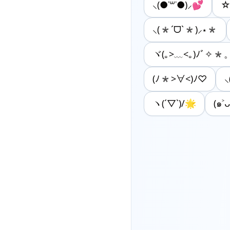
⸜(●˙꒳˙●)⸝💕
☆
⸜(*ˊᗜˋ*)⸝⋆*
ヾ(｡>﹏<｡)ﾉﾞ✧*
(ﾉ*>∀<)ﾉ♡
⸜
ヽ(´▽`)/🌟