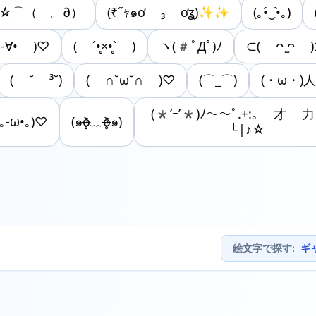
☆⌒（ゝ。∂）
(₹˝ｬ๑ơ ₃ ơʓ)✨✨
(｡•́‿•̀｡)
-∀• )♡
( ´•̥×•̥` )
ヽ(#ﾟДﾟ)ﾉ
⊂( ᴖ ̫ᴖ 
( ˘ ³˘)
( ∩˘ω˘∩ )♡
(⌒_⌒)
(・ω・)人
(*’ｰ’*)ﾉ～～ﾟ.+:｡ 才 
(｡-ω•｡)♡
(๑o̴̶̷̥᷅﹏o̴̶̷̥᷅๑)
└|♪☆
絵文字で探す
:
ギ