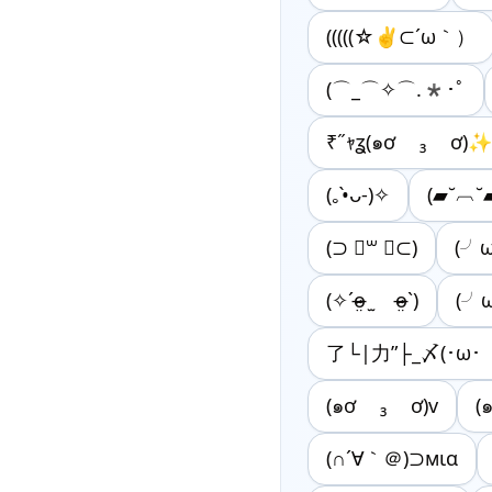
(((((☆✌⊂´ω｀）
(⌒_⌒✧⌒.*･ﾟ
₹˝ｬʓ(๑ơ ₃ ơ)
(｡•̀ᴗ-)✧
(▰˘︹˘
(⊃ ॑꒳ ॑⊂)
(╯
(✧ˊo̴̶̷̤ ̫ o̴̶̷̤ˋ)
(╯
了└|力”├_〆(･ω･
(๑ơ ₃ ơ)v
(
(∩´∀｀＠)⊃мια