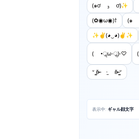
(๑ơ ₃ ơ)✨
(✿◉ω◉)†
(๑ 
✨✌(◕‿◕)✌✨
( •ॢω-ॢ)-♡
ᐡ ̳ʚ̴̶̷̆ ·̫ ʚ̴̶̷̆ ̳ᐡ
ギャル顔文字
表示中: