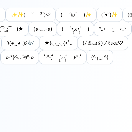
╯
✨✨( ˘ ³˘)♡
( ˘ω˘ )✨
(˘▾˘)✨
(
( ͡° ͜ʖ ͡ )★
(๑-﹏-๑)
( ´•̥̥̥ω•̥̥̥` )
ᐡ｡› ·̫ ‹｡ᐡ
٩(◕‿◕｡)۶🎶
★(◡‿◡)•ﾟ｡
(ﾉ≧ڡ≦)ノℓιкε♡
๐·°(৹˃̵﹏˂̵৹)°·๐
˚‧º·(˚ ˃̣̣̥⌓˂̣̣̥ )‧º·˚
(^╷ ̫╷^)