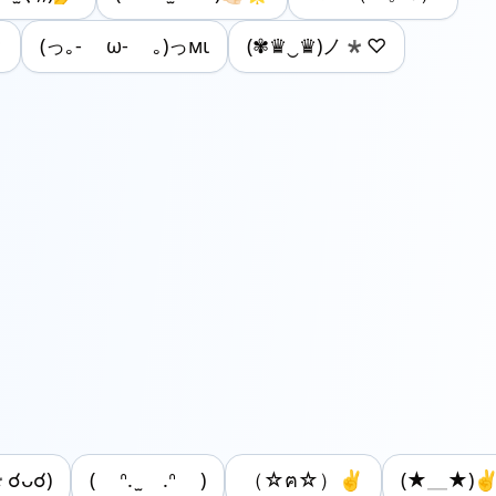
☆
(っ｡- ω- ｡)っмι
(✾♛‿♛)ノ*♡
*☌ᴗ☌)
( ᐢ. ̫ .ᐢ )
（☆ฅ☆）✌
(★＿★)✌︎