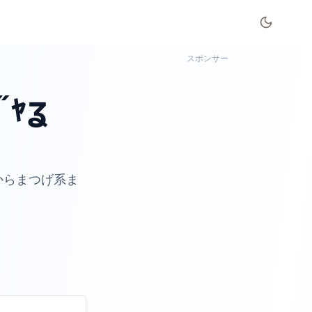
スポンサー
˝ｬʓ
からまつげ系ま