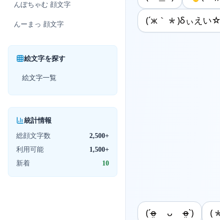
んぽちゃむ
顔文字
(´ж｀*)δぃえい
んーまっ
顔文字
絵文字を探す
絵文字一覧
統計情報
総顔文字数
2,500+
利用可能
1,500+
新着
10
(ˊo̴̶̷̤ ᴗ o̴̶̷̤ˋ)
(