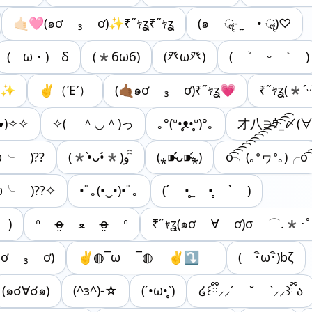
🤙🏻🩷(๑ơ ₃ ơ)✨₹˝ｬʓ₹˝ｬʓ
(๑ ॣ- ̫ • ॣ)♡
(ゝω・) δ
(*бωб)
(癶ω癶)
( ˃ ᵕ ˂ )
✨✨
✌︎︎︎（’Е′）
(🤙🏾๑ơ ₃ ơ)₹˝ｬʓ💗
₹˝ｬʓ(*ˊ
▰)✧✧
✧( ＾◡＾)っ
｡°(ᐡ•̥ᴥ•̥ᐡ)°｡
才八∋ｳ_〆(∀
ω╰ )??
(*•̀ᴗ•́*)و ̑̑
(⁎⁍̴̛ᴗ⁍̴̛⁎)
o͡͡͡͡͡͡͡͡͡͡͡͡͡͡╮(｡ᐤヮᐤ｡)╭o͡͡͡͡͡͡͡͡͡͡͡͡͡͡
ω╰ )??✧
•ﾟ｡(•‿•)•ﾟ｡
(´ •̥ ̫ •̥ ` )
 )
ᐢ o̴̶̷̤ ﻌ o̴̶̷̤ ᐢ
₹˝ｬʓ(๑ơ ∀ ơ)σ ⌒.*･ﾟ
๑ơ ₃ ơ)
︎︎︎︎✌︎‪◍¯ω ¯‎◍ ✌︎⤵︎ ︎
( ･ิω･ิ)bζ
(๑☌∀☌๑)
(^з^)-☆
(´•ω•̥`)
໒꒰ྀི⸝⸝´ ˘ `⸝⸝꒱ྀིა