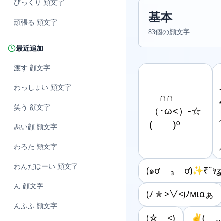
びっくり
顔文字
基本
頑張る
顔文字
83個の顔文字
最近追加
渡す
顔文字
わっしょい
顔文字
　∩∩

笑う
顔文字
（･ω<）-☆

(　　)º
悪い顔
顔文字
わろた
顔文字
わんだほーい
顔文字
(๑ơ ₃ ơ)✨₹˝ｬʓ
ん
顔文字
(ﾉ*>∀<)ﾉмιαぁ
んふふ
顔文字
(☆＿<)
✌️( ,,