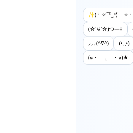
✨(╯✧ ︠ ͡❛‿❛)︠ ✧
(☆´౪`☆)つ—‡
⸝⸝⸝(^∇^)
(•‿•)
(๑・ .̫ ・๑)★