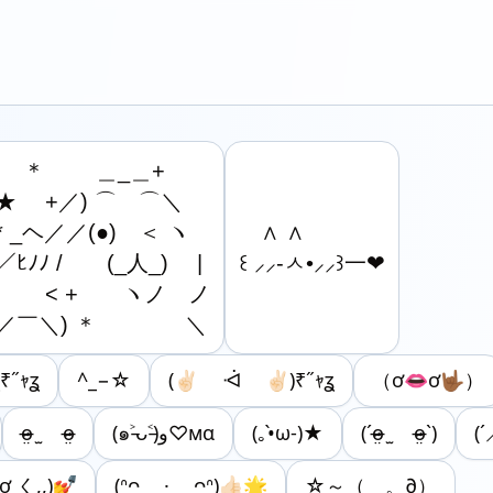
　 ＊　　 ＿_＿+

★　 +／) ⌒　⌒＼

* _ヘ／／(●)　＜ ヽ

　∧ ∧

／ﾋﾉﾉ /　　(_人_)　 |

꒰ ⸝⸝-ㅅ•⸝⸝꒱一❤︎
　　 < +　　ヽノ　ノ

／￣＼) ＊　　　　＼
₹˝ｬʓ
^_−☆
(✌🏻️ ᐙ ✌🏻️)₹˝ｬʓ
（ơ👄ơ🤟🏾）
o̴̶̷̤ ̫ o̴̶̷̤
(๑˃̵ᴗ˂̵)و♡мα
(｡•̀ω-)★
(ˊo̴̶̷̤ ̫ o̴̶̷̤ˋ)
(ˊ⸝
ơ ̫く,,)💅
(ᐢᴖ ·̫ ᴖᐢ)👍🏻🌟
☆～（ゝ。∂）