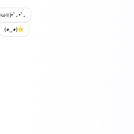
⊙ω⊙)•ﾟ｡•ﾟ｡
(◕‿◕)⭐