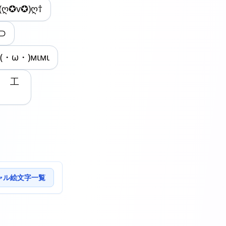
(ღ✪v✪)ღ†
)⊃
(・ω・)мιмι
力 工
ャル絵文字一覧