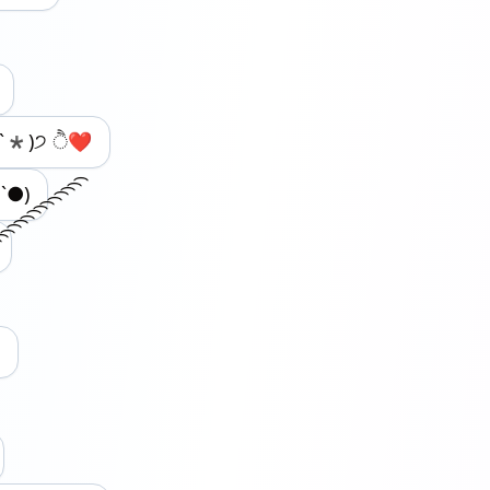
ᵕˋ*)੭ ੈ❤︎
`●)