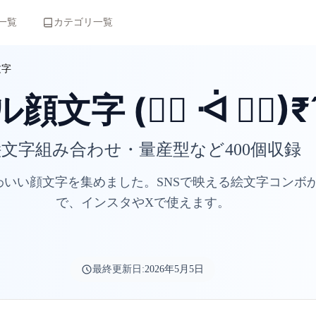
一覧
カテゴリ一覧
文字
文字 (✌🏻️ ᐙ ✌🏻️)₹
文字組み合わせ・量産型など400個収録
わいい顔文字を集めました。SNSで映える絵文字コンボ
で、インスタやXで使えます。
最終更新日:
2026年5月5日