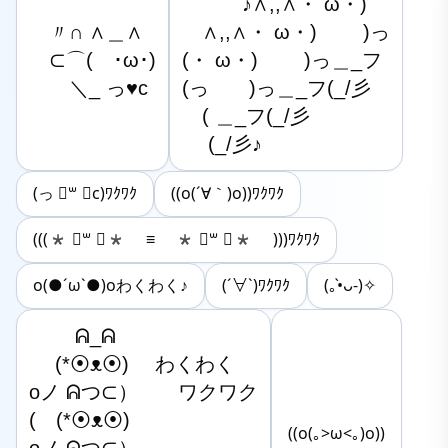
　　　♪∧,,∧・ ω・)

　〃∩ ∧＿∧

　∧,,∧・ ω・)　　 )っ

　⊂⌒(　･ω･)

(・ ω・)　　 )っ＿_フ

　　＼_ っ♥c
(っ　　)っ＿_フ(_/彡

　( ＿_フ(_/彡

　 (_/彡♪
(っ ॑꒳ ॑c)ﾜｸﾜｸ
((o(´∀｀)o))ﾜｸﾜｸ
(((* ॑꒳ ॑* ≡ * ॑꒳ ॑* )))ﾜｸﾜｸ
o(●´ω`●)oわくわく♪
(´∀`)ﾜｸﾜｸ
(｡•̀ᴗ-)✧
　　 ᕱ_ᕱ

　 (*⦿ᴥ⦿)　 わくわく

oノ ᕱつ⊂）　　ワクワク

(　(*⦿ᴥ⦿)　

((o(｡>ω<｡)o))