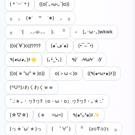
(＊˙︶˙＊)
((o(´｡›ω‹｡`)o))
₍₍ ◟ (∗˙ ꒵ ˙∗) ◞ ₎₎
₍₍ ◝( ⸝⸝-௰-⸝⸝ )◟ ⁾⁾
‹ (｡･ω･｡)wkwk
((o(´∀`)o))ﾜｸﾜｸ
(๑´ڡ`๑)
(•‾⌣‾•)
٩(◕ω◕｡)۶🌟
(｡•́‿•̀｡)
٩(⁄ ⁄•⁄ω⁄•⁄ ⁄)⁄
((o(*ºωº*)o))
o(＞ω＜)o
((٩(๑•ω•๑)۶))
(^U^)♪わくわくｗｗ
ﾟ.:*｡・ヮｸヮｸ（o・ω・o）ヮｸヮｸ・｡*:.ﾟ
(☆▽☆)
(* >ω<)
٩(๑❛ᴗ❛๑)۶✨
(っ*´ω`*)っ
( ﾟ∀ﾟ)
⁽⁽ (ง⊙∇⊙)ว ₎₎