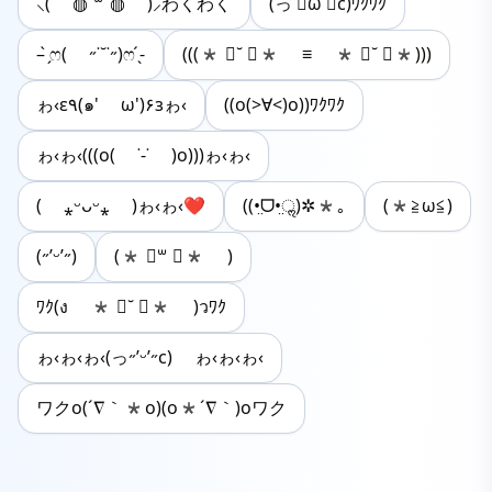
‪⸜( ◍´꒳​`◍ )⸝わくわく
(っ ॑ω ॑c)ﾜｸﾜｸ
– ̗̀ෆ( ˶˙˘˙˶)ෆ ̖́-
(((* ॑˘ ॑* ≡ * ॑˘ ॑*)))
ゎ‹ε٩(๑' ω')۶зゎ‹
((o(>∀<)o))ﾜｸﾜｸ
ゎ‹ゎ‹(((o( ˙-˙ )o)))ゎ‹ゎ‹
( ⁎ᵕᴗᵕ⁎ )ゎ‹ゎ‹❤︎
((•̤ᗜ•̤ॢ)✲*｡
(*≧ω≦)
(˶’ᵕ’˶)
(* ॑꒳ ॑* )
ﾜｸ(ง * ॑˘ ॑* )วﾜｸ
ゎ‹ゎ‹ゎ‹(っ˶’ᵕ’˶c) ゎ‹ゎ‹ゎ‹
ワクo(´∇｀*o)(o*´∇｀)oワク