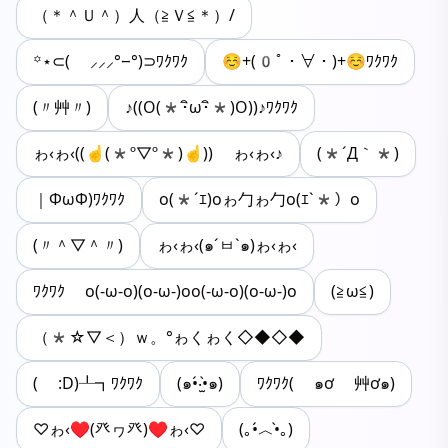
（＊＾Ｕ＾）人（≧Ｖ≦＊）/
꙳⋆⊂( ⸝⸝⸝°⧿°)⊃ﾜｸﾜｸ
☺︎+(0ﾟ・∀・)+☺︎ﾜｸﾜｸ
(〃艸〃)
♪((O(*･ิω･ิ*)O))♪ﾜｸﾜｸ
ゎ‹ゎ‹((☝(*º▽º*)☝)) ゎ‹ゎ‹♪
(*´Д｀*)
｜ΦωΦ)ﾜｸﾜｸ
o(*´ｴ)oゎ勹ゎ勹o(ｴ`*）o
(〃＾▽＾〃)
ゎ‹ゎ‹(๑´ㅂ`๑)ゎ‹ゎ‹
ﾜｸﾜｸ o(-ω-o)(o-ω-)oo(-ω-o)(o-ω-)o
(≧ω≦)
（*☆▽＜）ｗ。°ゎくゎく◇◆◇◆
( :D)┸┓ﾜｸﾜｸ
(๑•́‧̫•̀๑)
ﾜｸﾜｸ( ๑ơ 艸ơ๑)
♡ゎ‹♥(癶ヮ癶)♥ゎ‹♡
(｡•́︿•̀｡)