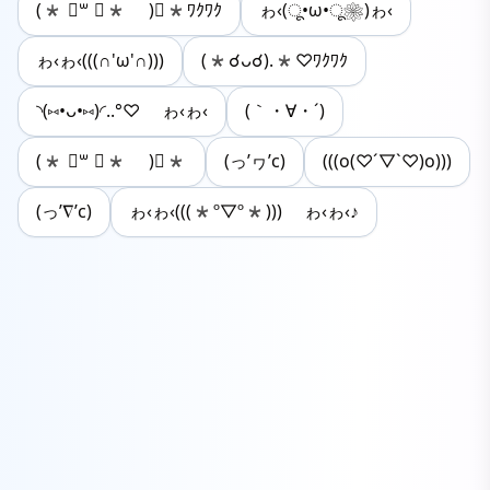
(* ॑꒳ ॑* )⋆*ﾜｸﾜｸ
ゎ‹(ू•ω•ू❀)ゎ‹
ゎ‹ゎ‹(((∩'ω'∩)))
(*☌ᴗ☌).*♡ﾜｸﾜｸ
◝(⑅•ᴗ•⑅)◜..°♡ ゎ‹ゎ‹
(｀・∀・´)
(* ॑꒳ ॑* )⋆*
(っ’ヮ’c)
(((o(♡´▽`♡)o)))
(っ’∇’c)
ゎ‹ゎ‹(((*º▽º*))) ゎ‹ゎ‹♪