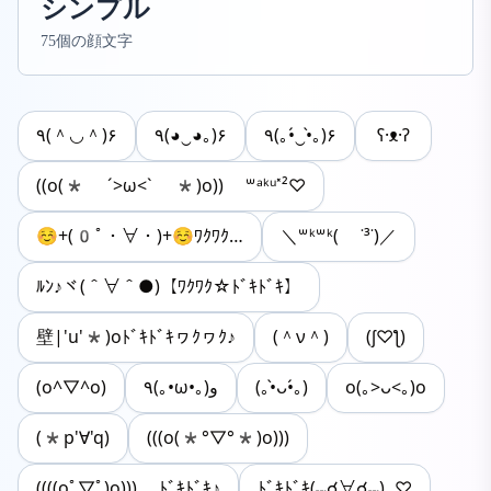
シンプル
75個の顔文字
٩(＾◡＾)۶
٩(◕‿◕｡)۶
٩(｡•́‿•̀｡)۶
ʕ·ᴥ·ʔ
((o(* ´>ω<` *)o)) ꒳ᵃᵏᵘ˟²♡
︎☺︎+(0ﾟ・∀・)+☺︎ﾜｸﾜｸ…
＼꒳ᵏ꒳ᵏ( ˙³˙)／
ﾙﾝ♪ヾ(＾∀＾●)【ﾜｸﾜｸ☆ﾄﾞｷﾄﾞｷ】
壁|'u'*)oﾄﾞｷﾄﾞｷヮｸヮｸ♪
(＾ν＾)
(ʃ♡ƪ)
(o^▽^o)
٩(｡•ω•｡)و
(｡•̀ᴗ•́｡)
o(｡>ᴗ<｡)o︎
(*p'∀'q)
(((o(*°▽°*)o)))
((((oﾟ▽ﾟ)o))) ﾄﾞｷﾄﾞｷ♪
ﾄﾞｷﾄﾞｷ(⑉☌∀☌⑉)‥♡