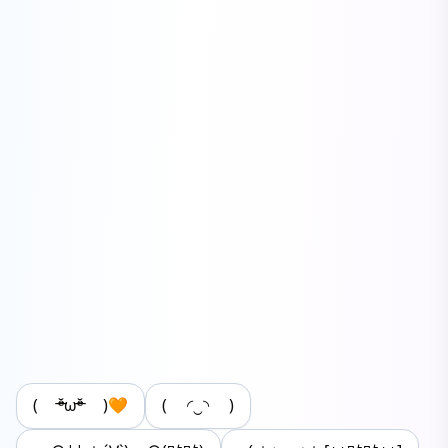
( ᵒ̴̶̷̆ωᵒ̴̶̷̆ )🧡
( ◜‿◝ )