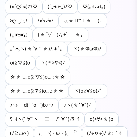
(๑´ლ`๑)ﾌﾌ♡
(´,,•ω•,,)ﾉ♡
♡(｡☌ᴗ☌｡)
꒰ღ˘‿˘ற꒱
꒰๑˃̵ᴗ˂̵๑꒱
⸜(* ॑꒳ ॑* )⸝
(⁎⁍̴̆Ɛ⁍̴̆⁎)
(*´∀｀)ﾉ｡+ﾟ *｡
｡ﾟ✶ฺ.ヽ(*´∀｀*)ﾉ.✶ฺﾟ｡
ヾ(*ΦωΦ)ﾉ
o(≧▽≦)o
ヽ(＊>∇<)ﾉ
☆*:.｡.o(≧▽≦)o.｡.:*☆
☆*:.｡.o(≧∇≦)o.｡.:*☆
ヾ(o≧∀≦o)ﾉﾞ
♪~♪ d(⌒o⌒)b♪~♪
♪ヽ(*ﾟ∀ﾟ)ﾉ
ﾜｰｲヽ(ﾟ∀ﾟヽ 三 ﾉﾟ∀ﾟ)ﾉﾜｰｲ
o(>∀<*)o
(ﾉ≧ڡ≦)
₍₍ ◝(・ω・)◟ ⁾⁾
(ﾉ◕ヮ◕)ﾉ*:･ﾟ✧