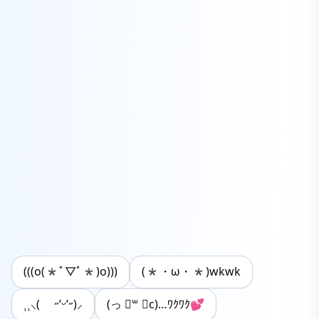
(((o(*ﾟ▽ﾟ*)o)))
(*・ω・*)wkwk
⸒⸒⸜( ˶’ᵕ’˶)⸝
(っ ॑꒳ ॑c)…ﾜｸﾜｸ💕