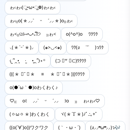
ゎ‹ゎ‹(ू•ω•ू❁)ゎ‹ゎ‹
ゎ‹₍₍ο(*⸝⸝˃ ᵕ ˂⸝⸝*)ο₎₎ゎ‹
ゎ<₍₍ପ꒰⑅•ᴗ•｡꒱໊੭ ₎₎ゎ<
o(^o^)o ﾜｸﾜｸ
⸜(*ˊᵕˋ*)⸝
(๑>◡<๑)
ﾜｸ(ง ˙˘˙ )วﾜｸ
𐔌՞⁔•͈ ·̫ •͈⁔՞𐦯⋆꙳
(⊃ ॑꒳ ॑⊂)ﾜｸﾜｸ
(((* ॑˘ ॑* ≡ * ॑˘ ॑*)))ﾜｸﾜｸ
o(●´ω｀●)oわくわく♪
♡₍₍ ο꒰ ⸝⸝˃ ᵕ ˂⸝⸝ ꒱ο ₎₎ ゎ‹ゎ‹♡
(ㆁωㆁ*)わくわく
ヾ(*´I`*)ﾉﾟ.:｡+ﾟ
((o(´∀`)o))ワクワク
(｀・ω・´)
(ง⸝⸝ᵒ̴̶̷ωᵒ̴̶̷⸝⸝)ว🎶