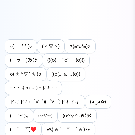
⸜( ˶’ᵕ’˶)⸝
(＾▽＾)
٩(๑❛ᴗ❛๑)۶
(・∀・)ﾜｸﾜｸ
(((o( ˆoˆ )o)))
o(*^▽^*)o
((o(｡･ω･｡)o))
::・ﾄﾞｷｏ(´ε`)ｏﾄﾞｷ・::
ドキドキ(゜∀゜)(゜∀゜)ドキドキ
(◕‿◕✿)
( ˙︶˙)و
(✧∀✧)
(o^▽^o)ﾜｸﾜｸ
( ˘ ³˘)♥
«٩(*´ ꒳ `*)۶»