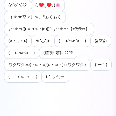
(∩˃o˂∩)♡
(｡♥‿♥｡)🌸
（*☆▽＜）ｗ。°ゎくゎく
｡･:*+((((*o･ω･)o)))゜｡･:*+･【+ﾜｸﾜｸ+】
(๑・‿・๑)
٩(˘◡˘)۶
( ๑´•ω•`๑ )
(≧▽≦)
( o>ω<o )
(嬉´丱`嬉)…ﾜｸﾜｸ
ワクワク♪o(・ω・o)(o・ω・)ｏワクワク♪
(´ー｀)
( ´∩ˇωˇ∩` )
(＾◡＾)っ