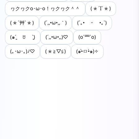
ヮクヮクo･ω･o！ヮクヮク＾＾
(*´I`*)
(*´艸`*)
(´,,•ω•,,｀)
(´｡• ᵕ •｡`)
(๑ˊ͈ ꇴ ˋ͈)
(´,,•ω•,,)♡
(o´罒`o)
(｡･ω･｡)ﾉ♡
(*≧▽≦)
(๑•̀ㅁ•́๑)✧