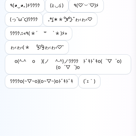
٩(◕‿◕｡)۶ﾜｸﾜｸ
(≧◡≦)
٩(♡˙︶˙♡)۶
(っ˘ω˘ς)ﾜｸﾜｸ
₊*̥(∗︎*⁰͈∀⁰͈)‧˚ゎ‹ゎ‹♡
ﾜｸﾜｸ♫«٩(*´ ꒳ `*)۶»
ゎ‹ゎ‹(* ⁰̷̴͈꒨⁰̷̴͈)ゎ‹ゎ‹♡ʾʾ
o(^-^ o )(ノ ^-^)ノﾜｸﾜｸ ﾄﾞｷﾄﾞｷo(゜▽゜o)
(o゜▽゜)o
ﾜｸﾜｸo(~▽~o)(o~▽~)oﾄﾞｷﾄﾞｷ
(´ｪ｀)