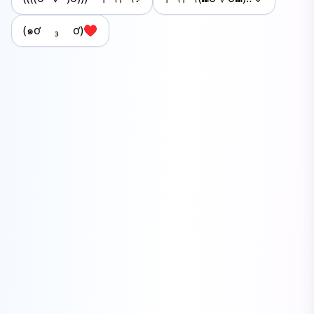
(๑ơ ₃ ơ)♥