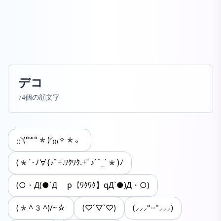
デコ
74個の顔文字
₍₍◝(°꒳°*)◜₎₎₍✧*。
(*´･ﾉ∀{♪ﾟ+.ﾜｸﾜｸ.+ﾟ♪´¨_`*)ﾉ
(○・Д(●´Д p【ﾜｸﾜｸ】qД`●)Д・○)
(*^3^)/~☆
(♡´▽`♡)
(⸝⸝⸝°⧿°⸝⸝⸝)