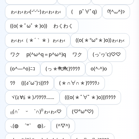
ゎ‹ゎ‹ゎ‹(˶’ᵕ’˶)ゎ‹ゎ‹ゎ‹
( pﾟ∀ﾟq)
ᡣ(^⩊^)𐭩
((o(*ﾟωﾟ*)o)) わくわく
ゎ‹ゎ‹（*´｀*）ゎ‹ゎ‹
((o(*ºωº*)o))ゎ‹ゎ‹
ワク p(^ω^q＝p^ω^)q ワク
(っ'ヮ'c)♡♡
(o^―^o)ﾆｺ
(っ*ᵒ̴̶̷͈᷄ᗨᵒ̴̶̷͈᷅c)ﾜｸﾜｸ
o(^-^)o
ﾜｸ (((ง˘ω˘)ว))ﾜｸ
(*∩∀∩*)ﾜｸﾜｸ♪
ヾ(≧∀≦*)ﾉﾜｸﾜｸ……
(((o(*ﾟ∀ﾟ*)o)))ﾜｸﾜｸ
₍₍(∩´ ᵕ `∩)⁾⁾ゎ‹ゎ‹♡
(♡°ω°♡)
⸜(◍ ´꒳` ◍)⸝
(^▽^)