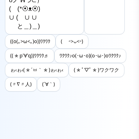
oノ ᕱつ⊂）

(　(*⦿ᴥ⦿) 

∪ (　∪ ∪

　 と＿)＿)
((o(｡>ω<｡)o))ﾜｸﾜｸ
( ˶>ᴗ<˶)
((*p'∀'q))ﾜｸﾜｸ♬
ﾜｸﾜｸ♪o(･ω･o)(o･ω･)oﾜｸﾜｸ♪
ゎ‹ゎ‹(*´ㅂ｀*)ゎ‹ゎ‹
(*ﾟ▽ﾟ*)ワクワク
(〃∇〃人)
(´∀｀)