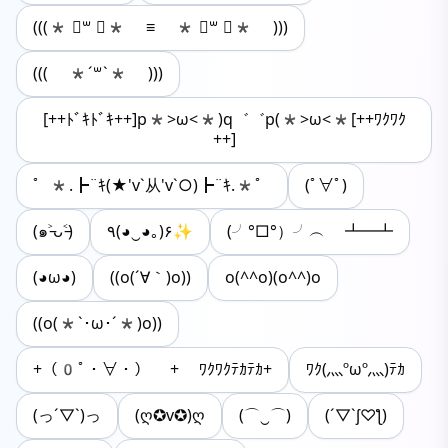
(((* ॑꒳ ॑* ≡ * ॑꒳ ॑* )))
((( *´꒳`* )))
[++ﾄﾞｷﾄﾞｷ++]p*>ω<*)q゛゛p(*>ω<*[++ﾜｸﾜｸ
++]
゜*.┣¨ｷ(★'v`从'v`○)┣¨ｷ.*゜
(ﾟ∀ﾟ)
(๑˃̵ᴗ˂̵)
٩(◕‿◕｡)۶✨
(╯°□°）╯︵ ┻━┻
(◕ω◕)
((o(´∀｀)o))
o(^^o)(o^^)o
((o(*`･ω･´*)o))
+（0ﾟ・∀・） + ﾜｸﾜｸﾃｶﾃｶ+
ﾜｸ(灬ºωº灬)ﾃｶ
(っ´▽`)っ
(ღ✪v✪)ღ
(⌒‿⌒)
(´▽`ʃ♡ƪ)