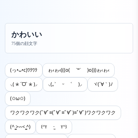
かわいい
75個の顔文字
(っ•ᴗ•c)ﾜｸﾜｸ
ゎ‹ゎ‹(((o( ˙꒳​˙ )o)))ゎ‹ゎ‹
⸜(*ˊᗜˋ*)⸝
⸜(｡˃ ᵕ ˂ )⸝
ヾ(´∀｀)ﾉ
(✩ω✩)
ワクワクワク(ﾟ∀ﾟ≡(ﾟ∀ﾟ≡ﾟ∀ﾟ)≡ﾟ∀ﾟ)ワクワクワク
(^ ̳>𖥦< ̳^)
꒰ᐡт ·̫ тᐡ꒱