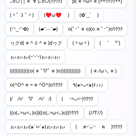
｡o○||*´∀`)｡o○(ﾜｸﾜｸ)
p(*>ω<*[++ﾜｸﾜｸ++]
(〃ﾟ3ﾟ〃)
(♥ω♥ )
(✿´‿` )
(◠‿◠✿)
(▰˘︹˘▰)
o(ﾟｰﾟ*o)(o*ﾟｰﾟ)oﾜｸﾜｸ
ヮクd(*^0^*)dヮク
(〃ω〃)
( ˘ ³˘)
ゎ‹ゎ‹ゎ‹(˶'ᵕ'˶)ゎ‹ゎ‹ゎ‹
(((((((((((((o(*ﾟ▽ﾟ*)o)))))))))))))
(*/ω＼*)
o(^O^*=*^O^)oﾜｸﾜｸ
٩(๑>ᴗ<๑)۶♪♪♪
(⁄ ⁄>⁄ ▽ ⁄<⁄ ⁄)
( ˶>ᴗ<˶)ﾜｸﾜｸ
((o(｡>ω<｡)o))((o(｡>ω<｡)o))ﾜｸﾜｸ
(//∇//)
ゎ‹ゎ‹ゎ‹(๑´ㅂ`๑)ゎ‹ゎ‹ゎ‹
( ฅ˶˙ᴗ˙˶ ฅ )ﾜｸﾜｸ