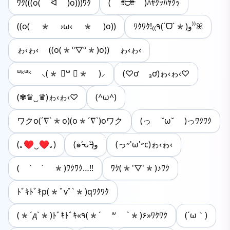
ﾜｸ(((o( ᐛ )o)))ﾜｸ
( ᵒ̴̷͈ᗨᵒ̴̶̷͈ )ﾊﾔｸｯﾊﾔｸｯ
((o( * ›ω‹ * )o))
ﾜｸﾜｸ!₍₍٩(ˊᗜˋ*)و⁾⁾ꕤ
ゎ‹ゎ‹ ((o(*º▽º*)o)) ゎ‹ゎ‹
ᐜᵏᐜᵏ ⸜(* ॑꒳ ॑* )⸝
(♡ơ ₃ơ)ゎ‹ゎ‹♡
(✾♛‿♛)ゎ‹ゎ‹♡
(^ω^)
ワクo(´∇`*o)(o*´∇`)oワク
(っ ˘ω˘ )っﾜｸﾜｸ
(｡♥‿♥｡)
(๑˃̵ᴗ˂̵)و
(っ˶'ω'˶c)ゎ‹ゎ‹
( ˙ ˙ *)ﾜｸﾜｸ…!!
ﾜｸ(*'▽'*)♪ﾜｸ
ﾄﾞｷﾄﾞｷp(*ﾟvﾟ`*)qﾜｸﾜｸ
(*´д`*)ﾄﾞｷﾄﾞｷ«٩(*´ ꒳ `*)۶»ﾜｸﾜｸ
(´ω｀)