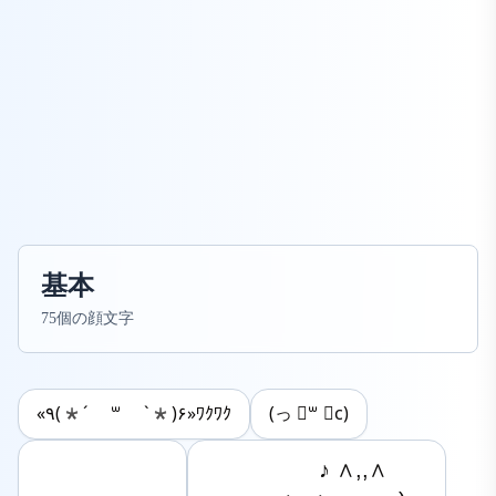
基本
75個の顔文字
«٩(*´ ꒳ `*)۶»ﾜｸﾜｸ
(っ ॑꒳ ॑c)
　　　　　 ♪ ∧,,∧
