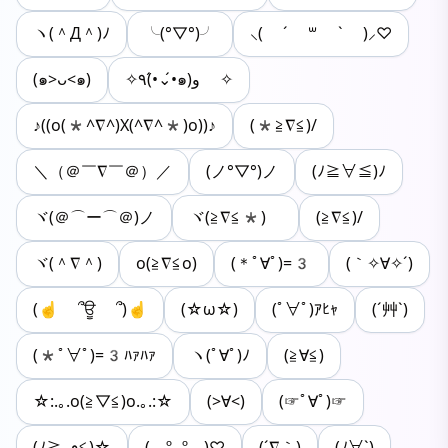
ヽ(＾Д＾)ﾉ
╰(°▽°)╯
⸜( ´ ꒳ ` )⸝♡︎
(๑>ᴗ<๑)
✧٩(•́⌄•́๑)و ✧
♪((o(*^∇^)X(^∇^*)o))♪
(*≧∇≦)/
＼（＠￣∇￣＠）／
(ノ°▽°)ノ
(ﾉ≧∀≦)ﾉ
ヾ(＠⌒ー⌒＠)ノ
ヾ(≧∇≦*)ゝ
(≧∇≦)/
ヾ(＾∇＾)
o(≧∇≦o)
(＊ﾟ∀ﾟ)=3
(｀✧∀✧´)
(☝ ՞ਊ ՞)☝
(☆ω☆)
(ﾟ∀ﾟ)ｱﾋｬ
(´艸`)
(*ﾟ∀ﾟ)=3ﾊｧﾊｧ
ヽ(ﾟ∀ﾟ)ﾉ
(≧∀≦)
☆:.｡.o(≧▽≦)o.｡.:☆
(>∀<)
(☞ﾟ∀ﾟ)☞
(ﾉ≧ڡ≦)☆
(灬º‿º灬)♡
(´∇｀)
(ﾉ∀`)