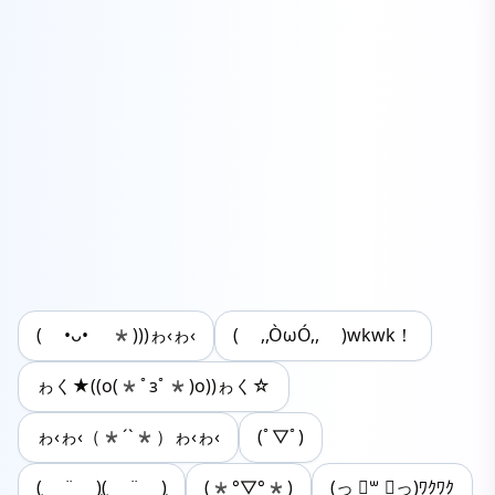
( •ᴗ• *)))ゎ‹ゎ‹
( ,,ÒωÓ,, )wkwk！
ゎく★((o(*ﾟзﾟ*)o))ゎく☆
ゎ‹ゎ‹（*´`*）ゎ‹ゎ‹
(ﾟ▽ﾟ)
(̨̡ ¨̮ )̧̢(̨̡ ¨̮ )̧̢
(*°▽°*)
(っ ॑꒳ ॑っ)ﾜｸﾜｸ