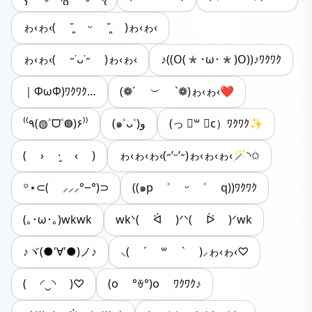
ゎ‹ゎ‹( ˘͈ ᵕ ˘͈ )ゎ‹ゎ‹
ゎ‹ゎ‹( ˶˙ᴗ˙˶ )ゎ‹ゎ‹
♪((O(*･ω･*)O))♪ﾜｸﾜｸ
｜ΦωΦ)ﾜｸﾜｸ…
(❁´ ︶ `❁)ゎ‹ゎ‹❤︎
⁽⁽٩(◍˃ᗜ˂◍)۶⁾⁾
(๑˃ᴗ˂)ﻭ
(っ ॑꒳ ॑c）ﾜｸﾜｸ✨
( › ·̮ ‹ )
ゎ‹ゎ‹ゎ‹(˶’ᵕ’˶)ゎ‹ゎ‹ゎ‹🪄︎︎◝✩
꙳⋆⊂( ⸝⸝⸝°⧿°)⊃
((๑p ˃ ᵕ ˂ q))ﾜｸﾜｸ
(｡･ω･｡)wkwk
wkᐠ( ᐛ )ᐟᐠ( ᐖ )ᐟwk
♪ヾ(●'∀'●)ノ♪
⸜( ´ ꒳ ` )⸝ゎ‹ゎ‹♡
( ◜‿◝ )♡
(o °ꈊ°)o ﾜｸﾜｸ♪