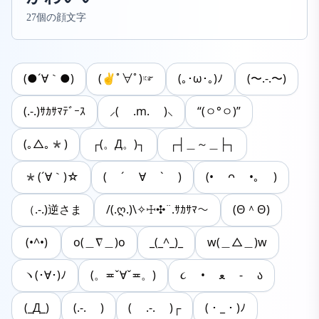
27個の顔文字
(●´∀｀●)
(✌ﾟ∀ﾟ)☞
(｡･ω･｡)ﾉ
(〜.-.〜)
(.-.)ｻｶｻﾏﾃﾞｰｽ
⸝( .m. )⸜
“(ㅇ°ㅇ)”
(｡△｡*)
┌(。Д。)┐
┌┤＿～＿├┐
*(´∀｀)☆
( ´ ∀ ` )
(• ᴖ •｡ )
（.-.)逆さま
/(.ღ.)\✧☩✣¨.ｻｶｻﾏ～
(Θ＾Θ)
(•^•)
o(＿∇＿)o
_(_^_)_
w(＿△＿)w
ヽ(･∀･)ﾉ
(。≖ˇ∀ˇ≖。)
૮ • ﻌ - ა
(_Д_)
(.-. )
( .-. )┌
(・_・)ﾉ