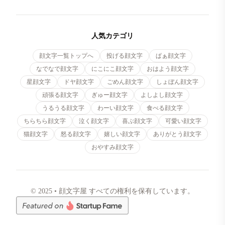
人気カテゴリ
顔文字一覧トップへ
投げる顔文字
ぱぁ顔文字
なでなで顔文字
にこにこ顔文字
おはよう顔文字
星顔文字
ドヤ顔文字
ごめん顔文字
しょぼん顔文字
頑張る顔文字
ぎゅー顔文字
よしよし顔文字
うるうる顔文字
わーい顔文字
食べる顔文字
ちらちら顔文字
泣く顔文字
喜ぶ顔文字
可愛い顔文字
猫顔文字
怒る顔文字
嬉しい顔文字
ありがとう顔文字
おやすみ顔文字
© 2025 • 顔文字屋 すべての権利を保有しています。