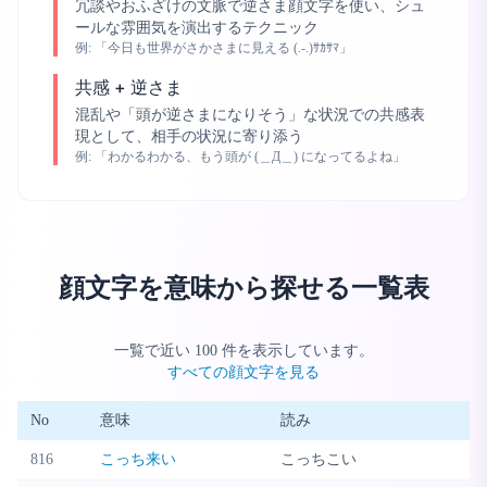
冗談やおふざけの文脈で逆さま顔文字を使い、シュ
ールな雰囲気を演出するテクニック
例:
「今日も世界がさかさまに見える (.-.)ｻｶｻﾏ」
共感 + 逆さま
混乱や「頭が逆さまになりそう」な状況での共感表
現として、相手の状況に寄り添う
例:
「わかるわかる、もう頭が (＿Д＿) になってるよね」
顔文字を意味から探せる一覧表
一覧で近い
100
件を表示しています。
すべての顔文字を見る
No
意味
読み
816
こっち来い
こっちこい