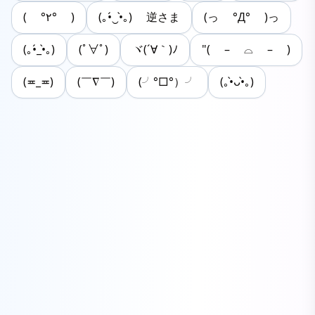
( °٢° )
(｡•́‿•̀｡) 逆さま
(っ °Д° )っ
(｡•́_•̀｡)
(ﾟ∀ﾟ)
ヾ(´∀｀)ﾉ
"( – ⌓ – )
(≖_≖)
(￣∇￣)
(╯°□°）╯
(｡•̀ᴗ•̀｡)