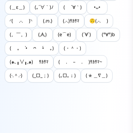
(＿ε＿)
(｡´∀｀)ﾉ
( ´∀｀)
•ᴗ•
◜( .-. )◝
(.ო.)
(.-.)ｻｶｻﾏ
🙃(.-. )
(。￣。)
(,Α,)
(e⌒e)
(´∀`)
(°∀°)b
( ｡ •̀ ᴖ •́ ｡)
(・＾・)
(๑､╻∨╻,๑) ｻｶｻﾏ
( . – . )ｻｶｻﾏ~
(·.＾.·)
(_□_；)
(｡□｡；)
(*＿∇＿)