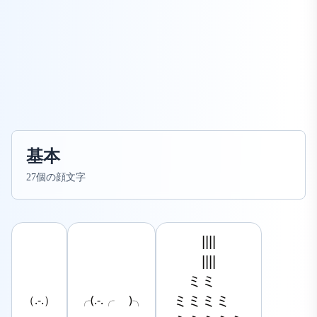
基本
27個の顔文字
　　||||

　　||||

　ミミ

ミミミミ

（.-.）
╭(.-.╭ )╮