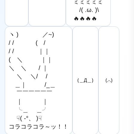
ミミミミミ

　/( .ω. )\

🔥🔥🔥🔥
ヽ )　　　　／~)

/ /　　 　 (　/

/ /　　　　｜｜

(　＼　　　｜｜

＼　＼　　/ ｜

　 ＼ 　＼/　 /

(＿Д＿)
(.-.)
　＿｜　　　/_＿

　 ￣￣￣￣￣￣

　 ｜　　 　｜

　 ╰＿　 ＿╯

　 ☟( -°、 )☟

コラコラコラ～ッ！！