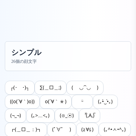
シンプル
26個の顔文字
┌(･￣･)┐
∑(＿□＿;)
( ◡⁀◡ )
((o(´∀｀)o))
o(´∀｀*)
ᵕ̈
(｡•́‿•̀｡)
(¬_¬)
(｡>﹏<｡)
(⊙_☉)
’̅(,A,)̅
┏(＿□＿：)┓
(ﾟ∀ﾟ )
(≧∀≦)
(｡^•ㅅ•^｡)