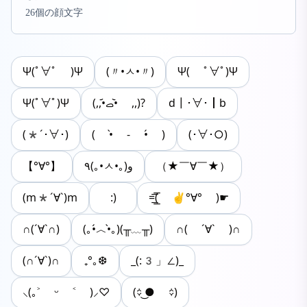
26個の顔文字
Ψ(ﾟ∀ﾟ )Ψ
(〃•ㅅ•〃)
Ψ( ﾟ∀ﾟ)Ψ
Ψ(ﾟ∀ﾟ)Ψ
(,,•᷄‎ࡇ•᷅ ,,)?
d┃･∀･┃b
(*´･∀･)
( •̀ - •́ )
(･∀･○)
【°∀°】
٩(｡•ㅅ•｡)و
（★￣∀￣★）
(m*´∀`)m
:)
=͟͟͞͞( ✌°∀° )☛
∩(´∀`∩)
(｡•́︿•̀｡)(╥﹏╥)
∩( ´∀` )∩
(∩´∀`)∩
₊°｡❆
_(:3」∠)_
⸜(｡˃ ᵕ ˂ )⸝♡
(᨟ ͜● ᨟)