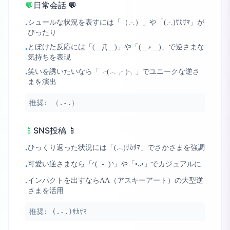
💬
日常会話 💬
シュールな状況を表すには「（.-.）」や「(.-.)ｻｶｻﾏ」が
•
ぴったり
とぼけた反応には「(＿Д＿)」や「(＿ε＿)」で逆さまな
•
気持ちを表現
笑いを誘いたいなら「╭(.-.╭ )╮」でユニークな逆さ
•
まを演出
推奨:
（.-.）
📱
SNS投稿 📱
ひっくり返った状況には「(.-.)ｻｶｻﾏ」でさかさまを強調
•
可愛い逆さまなら「◜( .-. )◝」や「•ᴗ•」でカジュアルに
•
インパクトを出すならAA（アスキーアート）の大型逆
•
さまを活用
推奨:
(.-.)ｻｶｻﾏ