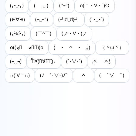
(｡•_•｡)
( -_-)
(°~°)
o(｀・∀・´)○
(ᗒᗊᗕ)
(¬_¬")
(┛ಠ_ಠ)┛
(´◔_◔`)
(｡•́ω•̀｡)
(￣^￣)
(ノ・∀・)ノ
o((◕ฺ∀ ◕✿ฺ))o
( • ᴖ • ｡)
（＾ω＾）
(¬‿¬)
～̎̎٩(⌒͡∀⌒͡⌯̊)̥̊◦
(´･∀･`)
₍^. .^₎⟆
∩(´∀｀∩)
(ﾉ `･∀･)ﾉﾞ
ᴖ̈
( ﾟ∀ ﾟ)