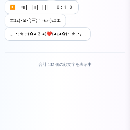
▶︎ •၊၊||၊|။||||| 0:10
エｴｪ(･ω･´;三;｀･ω･)ｪｴエ
.。･:*:･(✿◕3◕)❤(◕ε◕✿)･:*:･。.
合計
132
個の顔文字を表示中