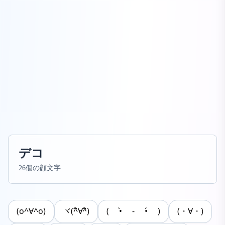
デコ
26個の顔文字
(o^∀^o)
ヾ(^ิ∀^ิ)
( •̀ - •́ )
(・∀・)