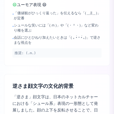
😄
ユーモア表現 😄
「価値観がひっくり返った」を伝えるなら「(＿Д＿)」
•
が定番
シュールな笑いには「(.ო.)」や「(・＾・)」など変わ
•
り種を選ぶ
会話にひとひねり加えたいときは「( ｡ •̀ ᴖ •́ ｡)」で逆さ
•
まな視点を
推奨:
(.ო.)
逆さま顔文字の文化的背景
「逆さま」顔文字は、日本のネットカルチャー
における「シュール系」表現の一形態として発
展しました。顔の上下を反転させることで、日