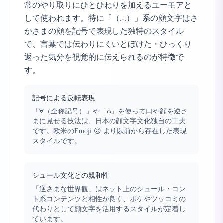
常のやり取りにひとひねりを加えるユーモアと
して使われます。特に「（.-.）」系の顔文字はさ
かさまの顔を記号で表現した独特のスタイル
で、言葉では伝わりにくいとぼけた・ひっくり
返った気分を視覚的に伝えられるのが特徴で
す。
記号による反転表現
「∀（全称記号）」や「ω」を使って口や顔を逆さ
まに見せる技法は、日本の顔文字文化独自の工夫
です。欧米のEmoji 🙃 より以前から存在した表現
スタイルです。
シュール文化との親和性
「逆さまな世界観」はネット上のシュール・コン
ト系コンテンツと相性が良く、ボケやツッコミの
代わりとして顔文字を活用するスタイルが定着し
ています。