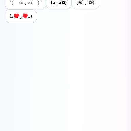
ᐠ( ⑅›◡‹⑅ )ᐟ
(◕‿◕✿)
(❁´◡`❁)
(｡♥‿♥｡)