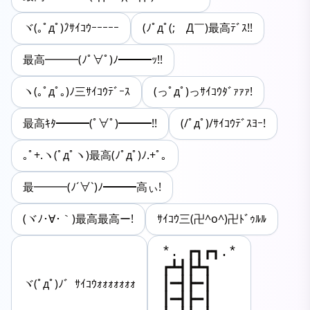
ヾ(｡ﾟдﾟ)ﾉ゙ｻｲｺｳｰｰｰｰｰ
(ﾉﾟдﾟ(;￣Д￣)最高ﾃﾞｽ!!
最高━━━(ﾉﾟ∀ﾟ)ﾉ━━━ｯ!!
ヽ(｡ﾟдﾟ｡)ﾉ三ｻｲｺｳﾃﾞｰｽ
(っﾟдﾟ)っｻｲｺｳﾀﾞｧｧｧ!
最高ｷﾀ━━━(ﾟ∀ﾟ)━━━!!
(/ﾟдﾟ)/ｻｲｺｳﾃﾞｽﾖｰ!
｡ﾟ+.ヽ(ﾟдﾟヽ)最高(ﾉﾟдﾟ)ﾉ.+ﾟ｡
最━━━(ﾉ´∀`)ﾉ━━━高ぃ!
(ヾﾉ･∀･｀)最高最高ー!
ｻｲｺｳ三(卍^o^)卍ﾄﾞｩﾙﾙ
*. ┏┓┏┓.*

┏┻┫┣┻┓

┃━┫┣━┃

ヾ(ﾟдﾟ)ﾉ゛ｻｲｺｳｫｫｫｫｫｫｫ
┃━┫┣━┃
