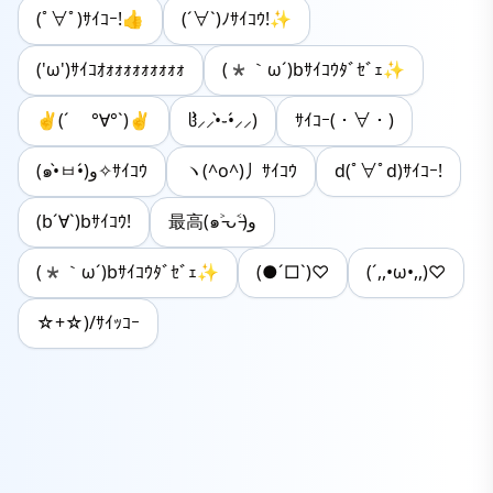
(ﾟ∀ﾟ)ｻｲｺｰ!👍
(´∀`)ﾉｻｲｺｳ!✨
('ω')ｻｲｺｵｫｫｫｫｫｫｫｫｫ
(*｀ω´)bｻｲｺｳﾀﾞｾﾞｪ✨
✌︎︎(´ °∀︎°`)✌︎︎
ჱ̒⸝⸝•̀֊•́⸝⸝)
ｻｲｺｰ(・∀・)
(๑•̀ㅂ•́)و✧ｻｲｺｳ
ヽ(^o^)丿ｻｲｺｳ
d(ﾟ∀ﾟd)ｻｲｺｰ!
(b´∀`)bｻｲｺｳ!
最高(๑˃̵ᴗ˂̵)و
(*｀ω´)bｻｲｺｳﾀﾞｾﾞｪ✨️
(●´□`)♡
(´,,•ω•,,)♡
☆+☆)/ｻｲｯｺｰ