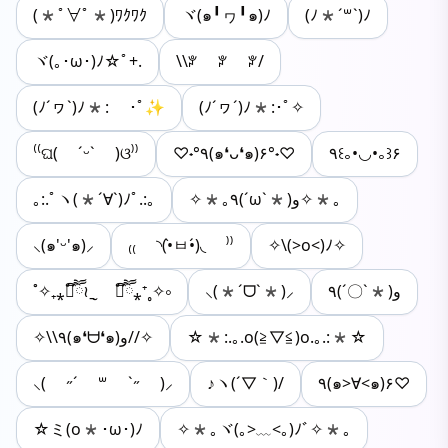
(*ﾟ∀ﾟ*)ﾜｸﾜｸ
ヾ(๑╹ヮ╹๑)ﾉ
(ﾉ*´꒳`)ﾉ
ヾ(｡･ω･)ﾉ☆ﾟ+.
\\ꐕ ꐕ ꐕ/
(ﾉ´ヮ`)ﾉ*: ･ﾟ✨
(ﾉ´ヮ´)ﾉ*:･ﾟ✧
⁽⁽ଘ( ˊᵕˋ )ଓ⁾⁾
♡˖°٩(๑❛ᴗ❛๑)۶°˖♡
٩꒰｡•◡•｡꒱۶
｡:.ﾟヽ(*´∀`)ﾉﾟ.:｡
✧*｡٩(ˊωˋ*)و✧*｡
⸜(๑'ᵕ'๑)⸝
₍₍ ◝(•̀ㅂ•́)◟ ⁾⁾
✧\(>o<)ﾉ✧
˚✧₊⁎❝᷀ົཽ≀ˍ̮ ❝᷀ົཽ⁎⁺˳✧༚
⸜(*ˊᗜˋ*)⸝
٩(ˊ〇ˋ*)و
✧\\٩(๑❛ᗨ❛๑)و//✧
☆*:.｡.o(≧▽≦)o.｡.:*☆
⸜( ˶´ ꒳ `˶ )⸝
♪ヽ(´▽｀)/
٩(๑>∀<๑)۶♡
☆ミ(o*･ω･)ﾉ
✧*｡ヾ(｡>﹏<｡)ﾉﾞ✧*｡