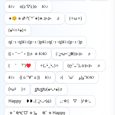
ﾙﾝ♪ o(≧▽≦)o ﾙﾝ♪
∗☺︎*ᕷ˖°(ˊ꒵ˋ∗)∗.३৸३৸ ♬
(✧ω✧)
(๑•̀ㅁ•́๑)✧
q(･ｪ･q)ﾙﾝ♪(p･ｪ･)pﾙﾝ♪q(･ｪ･q)ﾙﾝ♪(p･ｪ･)p
((﹡ˆ︶ˆ﹡))♬*ﾙﾝﾙﾝ
(ू•ω•ू❁)३৸३৸ ♬
( ˘ ³˘)♥
✧(｡•́‿•̀｡)✧
(ღˇᴗˇ)｡o३৸३৸ ♬
ﾙﾝ♪ ((ｏ''∀''ｏ)) ﾙﾝ♪
♪( 'ω' و(و"ﾙﾝﾙﾝ
(•̀ω•́ )✧
ʓԽʓԽ(๑•᎑•๑)♬
Happy ❥❥⸜(ू•◡•)໒꒱
｡:☆(￣▽￣)/☆:｡
*ﾟ✲ฺ٩(ˊᗜˋ*)و ✲ฺﾟ*Happy