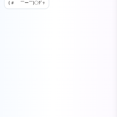
(# ￣ー￣)〇ｸﾞｯ