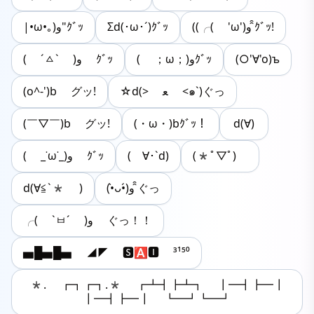
|•ω•｡)و"ｸﾞｯ
Σd(･ω･´)ｸﾞｯ
((╭( 'ω')و ̑̑ｸﾞｯ!
( ˊㅿˋ )و ｸﾞｯ
( ；ω；)وｸﾞｯ
(○'∀'o)ъ
(o^-')b グッ!
☆d(> ﻌ <๑`)ぐっ
(￣▽￣)b グッ!
(・ω・)bｸﾞｯ！
d(∀)
‎( _˙ω˙_)و ｸﾞｯ
(ゝ∀･`d)
(*ﾟ▽ﾟ)ゞ
d(∀≦`* )
(•̀ᴗ•́)و ̑̑ぐっ
╭( `ㅂ´ )و ぐっ！！
▅█▅█▅ ◢◤ 🆂🅰🅸 ³¹⁵⁰
*. ┏┓┏┓.* ┏┻┫┣┻┓ ┃━┫┣━┃
┃━┫┣━┃ ┗━┛┗━┛