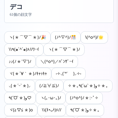
デコ
61個の顔文字
ヽ(*⌒▽⌒*)ﾉ🎉
(ﾉ^∇^)ﾉ🎊
\(^o^)/🌟
\\٩(๑`^´๑)۶//ﾜｰｲ
ヽ(*⌒▽⌒*)ﾉ
♪♪(ﾉ*'∇')ﾉ
＼(^o^)／ﾊﾞﾝｻﾞｰｲ
ヾ(*´∀｀*)ﾉｷｬｯｷｬ
˖✧⸜(˙꒳​˙ )⸝✧˖
⸜(*ˊᵕˋ*)⸝
(ﾉ≧∀≦)ﾉ
✧*｡٩(ˊωˋ*)و✧*｡
٩(ˊᗜˋ*)و♡
ヽ(｡･ω･｡)ﾉ
(ﾉ^o^)ﾉ*:･ﾟ✧
ヾ(≧▽≦*)o
\\(۶•̀ᴗ•́)۶//
٩(ˊᗜˋ*)و✧*｡