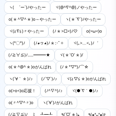
ヽ( ´ー`)ﾉやったー
ヾ(@^∇^@)ノやったー
o(*^▽^*)o～やったー
ヽ(*´∇`)ﾉやったー
ヾ(≧∇≦)〃やったー
(ﾉ*>□<)ﾉ♡
o(>ω<)o
ヽ(°〇°)ﾉ
(ﾉ◕ヮ◕)ﾉ*:･ﾟ✧
ヾ(｡>﹏<｡)ﾉ゛
(ﾉ≧∀≦)ﾉ‥…━━━★
ヾ(*'O'*)/
o(*^@^*)oがんばれ
(ﾉ*°▽°)ﾉ⌒☆
ヽ(´∀｀*)ﾉ♪
(ﾉ´▽`)ﾉ♪
ヾ(≧▽≦*)oがんばれ
o(>o<)o応援！
(ﾉ^∇^)ﾉ♪
ヾ(●´∇｀●)ﾉ♪
o(〃^▽^〃)o
ヽ(´∀`)ﾉがんばれ
(ﾉ≧∇≦)ﾉ ﾐ ┸━┸
٩(ˊᗜˋ*)و
٩(๑❛ᴗ❛๑)۶