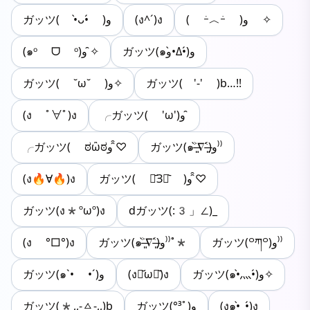
ガッツ( •̀ᴗ•́ )و
(ง^´)ง
( ｰ̀︿ｰ́ )و ✧
ガッツ(๑و•̀Δ•́)و
(๑ᵒ ᗜ ᵒ)و ̑✧
ガッツ( ˘ω˘ )و✧
ガッツ( '-' )b…!!
(ง ﾟ∀ﾟ)ง
╭ガッツ( 'ω')و ̑
ガッツ(๑˃̶͈̀∇˂̶͈́)و⁾⁾
╭ガッツ( ಠὢಠو ̑̑♡
(ง🔥∀🔥)ง
ガッツ( ⌯᷄З⌯᷅ )و ̑̑♡‎
ガッツ(ง*ºωº)ง
dガッツ(:3」∠)_
(ง °□°)ง
ガッツ(๑˃̶͈̀∇˂̶͈́)و⁾⁾˚*
ガッツ(꒪ཀ꒪)و⁾⁾
ガッツ(๑`• •´)و
(งꏿ᷄ωꏿ᷅)ง
ガッツ(๑•̀灬•́)و✧
ガッツ(*,,-ㅿ-,,)b
ガッツ(°³ﾟ)و
(ง๑•̀_•́)ง