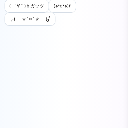
( ´∀｀)ｂガッツ
(๑•̀o•́๑)۶
╭( *´ㅂ`* )و ̑̑