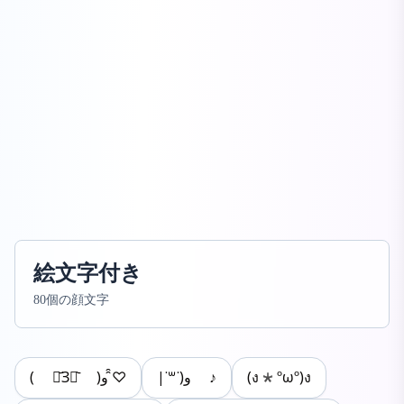
絵文字付き
80個の顔文字
( ⌯᷄З⌯᷅ )و ̑̑♡‎
|˙꒳​˙)و ♪
(ง*ºωº)ง