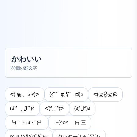
かわいい
80個の顔文字
ᕙ( ͡◉ ͜ ʖ ͡◉)ᕗ
(ง ͠ ಥ ͜ʖ ͠ ಥ)ง
ᕙ(಄ਊ಄)ᘐ
(ง ͡° ل͜ ͡°)ง
ᕙ(͡°‿ ͡°)ᕗ
(ง°ل͜°)ง
┗(｀・ω・´)┛
┗(^o^ )┓三
m9(^Д^)ﾌﾟｷﾞｬｰ
ヤッター(ﾉ*°▽°)ﾉ