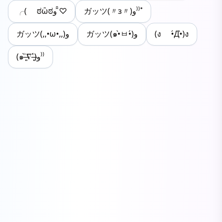
ガッツ(〃з〃)و⁾⁾˚
╭( ಠὢಠو ̑̑♡
ガッツ(,,•ω•,,)و
ガッツ(๑•̀ㅂ•́)و
(ง •́Д•̀)ง
(๑˃̶͈̀∇˂̶͈́)و⁾⁾