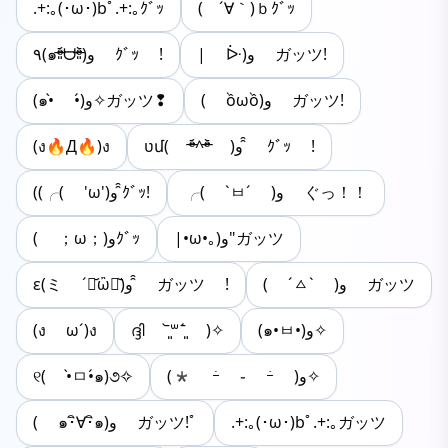
.+:｡(･ω･)bﾟ.+:｡ｸﾞｯ
( ´∀｀)ｂｸﾞｯ
| ᐕ)و ガッツ!
٩(๑ᵒ̴̶̷͈᷄ᗨᵒ̴̶̷͈᷅)و ｸﾞｯ !
( ồωồ)و ガッツ!
(๑•̀ •́)و✧ガッツ❢
(ง🔥Д🔥)ง
ʋմ( ᵒ̴̶̷᷄^ᵒ̴̶̷᷅ )و ̑̑ ｸﾞｯ !
╭( `ㅂ´ )و ぐっ！！
((╭( 'ω')و ̑̑ｸﾞｯ!
|•ω•｡)و"ガッツ
( ；ω；)وｸﾞｯ
( ˊㅿˋ )و ガッツ
ε(ミ ´･᷄ὢ･᷅)و ̑̑ ガッツ !
(ง ω´)ง
ദ്ദി ˉ͈̀꒳ˉ͈́ )✧
(๑•ㅂ•)و✧
୧( •̀ㅁ•́๑)૭✧
(* ｰ̀ ֊ ｰ́ )و✧
( ๑･ิ∀･ิ๑)و ガッツ!ﾟ
.+:｡(･ω･)bﾟ.+:｡ガッツ