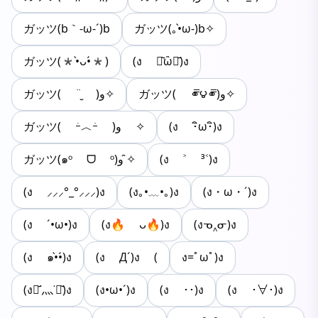
ガッツ(b｀-ω-´)b
ガッツ(｡•̀ω-)b✧
ガッツ(*•̀ᴗ•́*)
(ง ･᷅ὢ･᷄)ง
ガッツ( ⚭̿౪⚭̿)و✧
ガッツ( ‎¨̮ )و✧
ガッツ( ｰ̀︿ｰ́ )و ✧
(ง ･ิω･ิ)ง
ガッツ(๑ᵒ ᗜ ᵒ)و ̑✧
(ง ˃ ³˂)ง
(ง ⸝⸝⸝°_°⸝⸝⸝)ง
(ง｡•﹏•｡)ง
(ง・ω・´)ง
(ง ´•ω•)ง
(ง🔥 ᴗ🔥)ง
(งᓀ‸ᓂ)ง
(ง ๑•̀•́)ง
(ง Д´)ง (
ง=ﾟωﾟ)ง
(งꏿ᷄˙灬˙ꏿ᷅)ง
(ง•ω•´)ง
(ง ･･)ง
(ง ･∀･)ง