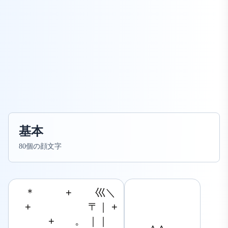
基本
80個の顔文字
　＊　　　+　　 巛＼

　+　　　　 　 〒｜ +

　　 　+　　。 ｜｜
