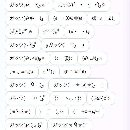
‎ガッツ( ͒ • ·̫ • ͒)و✧
ガッツ(๑•̀ •́)و✧.ﾟ
ガッツ(๑•̀∀- )و
(ง ･⦿ω⦿)ง
d(:3」∠)_
(๑`• •´)و
(꒪ཀ꒪)و⁾⁾
(๑˃̶͈̀∇˂̶͈́)و⁾⁾˚*
وガッツ( ˙꒳​˙و )
ガッツ(•̀ᴗ•́)و ̑̑
ガッツ(๑•̀᎑<๑)و✧
(ง ´͈౪͈)ง
(๑•̀灬•́)و✧
(*,,-ㅿ-,,)b
(°³ﾟ)و
(b｀-ω-´)b
ガッツ( *˙ω˙*)و !
ガッツ( ᐛ )و
ガッツ( ･ㅂ･)و ̑̑
(ง ＾◡＾)ง
(｡•̀ω-)b✧
(*•̀ᴗ•́*)
( ‎¨̮ )و✧
( ⚭̿౪⚭̿)و✧
ガッツ(๑•̀ुᴗ-)و ̑̑
ガッツ(*ᐛ*)ᒃ