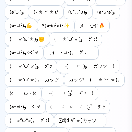
(๑˃̵ᴗ˂̵)و
(ﾉ*ˊᵕˋ*)ﾉ
(o˘◡˘o)و
(๑•ᴗ•๑)و
(๑•̀ㅂ•́)و💪
٩(๑•̀ω•́๑)۶✨
(ง •̀_•́)ง🔥
( *˙ω˙*)و ｸﾞｯ!
( *˙ω˙*)و✊
╭( ･ㅂ･)و ｸﾞｯ !
(๑•̀ㅂ•́)و✧ｸﾞｯ!
╭( ･ㅂ･)و ガッツ !
( *'ω'*)و ｸﾞｯ
ガッツ! ( *˙︶˙*)و
( *'ω'*)و ガッツ
(ง ・ω・)ง
╭( ･ㅂ･)و ̑̑ ｸﾞｯ !
( -᷄ ω -᷅ )و ̑̑ ｸﾞｯ
(๑•̀ㅂ•́)و ｸﾞｯ!
( ๑°ω°๑)و ｸﾞｯ!
∑d(d´∀`*)ガッツ！