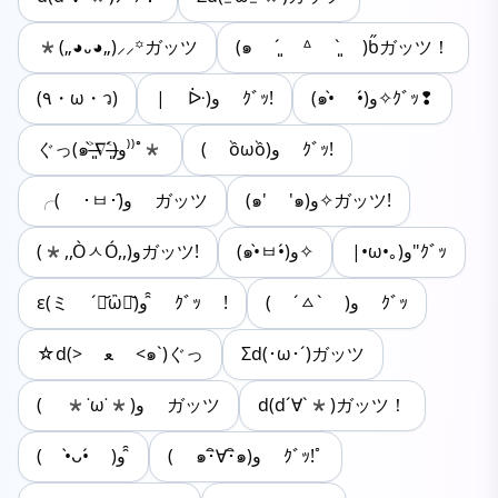
*(„◕᎑◕„)⸝⸝꙳ガッツ
(๑ ˊ͈ ᐞ ˋ͈ )ƅ̋ガッツ！
(٩・ω・ว)
| ᐕ)و ｸﾞｯ!
(๑•̀ •́)و✧ｸﾞｯ❢
( ồωồ)و ｸﾞｯ!
ぐっ(๑˃̶͈̀∇˂̶͈́)و⁾⁾˚*
(๑' '๑)و✧ガッツ!
╭( ･ㅂ･)و̑ ガッツ
|•ω•｡)و"ｸﾞｯ
(๑•̀ㅂ•́)و✧
(*,,ÒㅅÓ,,)وガッツ!
( ˊㅿˋ )و ｸﾞｯ
ε(ミ ´･᷄ὢ･᷅)و ̑̑ ｸﾞｯ !
☆d(> ﻌ <๑`)ぐっ
Σd(･ω･´)ガッツ
‎( *˙ω˙*)و ガッツ
d(d´∀`*)ガッツ！
( ๑･ิ∀･ิ๑)و ｸﾞｯ!ﾟ
( •̀ᴗ•́ )و ̑̑