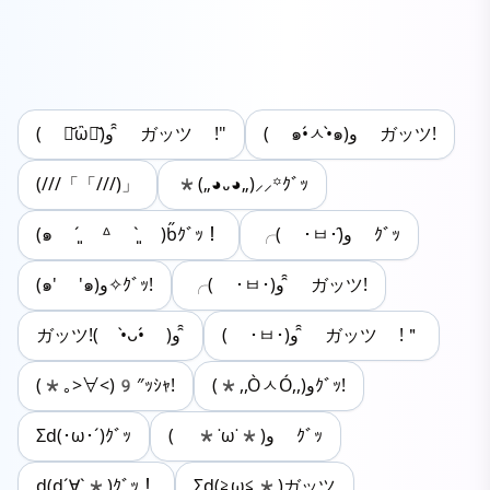
( ๑•́ㅅ•̀๑)و ガッツ!
( ･᷄ὢ･᷅)و ̑̑ ガッツ !"
(///「「///)」
*(„◕᎑◕„)⸝⸝꙳ｸﾞｯ
(๑ ˊ͈ ᐞ ˋ͈ )ƅ̋ｸﾞｯ！
╭( ･ㅂ･)و̑ ｸﾞｯ
╭( ･ㅂ･)و ̑̑ ガッツ!
(๑' '๑)و✧ｸﾞｯ!
( ･ㅂ･)و ̑̑ ガッツ !＂
ガッツ!( •̀ᴗ•́ )و ̑̑
(*｡>∀<)9″ｯｼｬ!
(*,,ÒㅅÓ,,)وｸﾞｯ!
Σd(･ω･´)ｸﾞｯ
‎( *˙ω˙*)و ｸﾞｯ
d(d´∀`*)ｸﾞｯ！
Σd(≧ω≦*)ガッツ