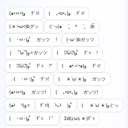
( ｡•o•｡)و ｸﾞｯ!
(๑•ㅂ•)و ｸﾞｯ!
(*>ω<)bグッ
ぐっ(๑ ˊ͈ ᐞ ˋ͈ )ƅ̋
( ･ㅂ･)و ̑̑ ガッツ !
(･ω･)bガッツ
( ･᷄ὢ･᷅)و ̑̑ ｸﾞｯ !
| ‾᷄ω‾᷅)و✧ガッツ
( ๑•́ㅅ•̀๑)و ｸﾞｯ!
( ･᷄ὢ･᷅)و ̑̑ ｸﾞｯ !"
( *˙ω˙*)و ガッツ
╭( ･ㅂ･)و ̑̑ ｸﾞｯ!
( ｡•o•｡)و ガッツ!
(๑•ㅂ•)و ガッツ!
( *˙ω˙*)وぐっ
ｸﾞｯ!( •̀ᴗ•́ )و ̑̑
(๑•̀ •́)و✧
( ･ㅂ･)و ̑̑ ｸﾞｯ !＂
Σd(≧ω≦*)ｸﾞｯ