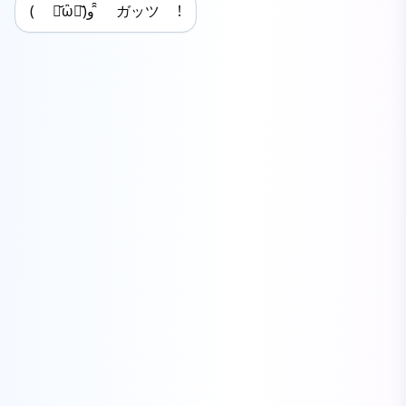
( ･᷄ὢ･᷅)و ̑̑ ガッツ !