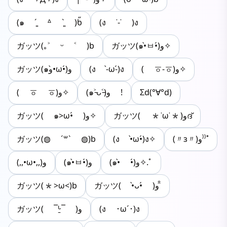
(๑ ˊ͈ ᐞ ˋ͈ )ƅ̋
(ง ˙-˙ )ง
ガッツ(｡˃ ᵕ ˂ )b
ガッツ(๑•̀ㅂ•́)و✧
ガッツ(๑و•̀ω•́)و
(ง -̀ω-́)ง
( ㆆ-ㆆ)و✧
( ㆆ ㆆ)و✧
(๑˃̵ᴗ˂̵)و !
Σd(°∀°d)
ガッツ( *˙ω˙*)وദ്
ガッツ( ๑>ω•́ )ﻭ✧
ガッツ(◍ ´꒳` ◍)b
(ง •̀ω•́)ง✧
(〃з〃)و⁾⁾˚
(๑•̀ •́)و✧.ﾟ
(๑•̀ㅂ•́)و
(,,•ω•,,)و
ガッツ(*>ω<)b
ガッツ( •̀ᴗ•́ )و ̑̑
ガッツ( ¯ᒡ̱¯ )و
(ง ･ω´･)ง