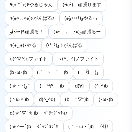
٩(◦`꒳´◦)۶やるじゃん
(•̀ω•́)ゞ頑張ります
٩(๑>◡<๑)۶がんばる♪
(๑و•̀ㅂ•́)وやるっ
(๑•́ ₃ •̀๑)و頑張るー
٩(•̀▱•́)و頑張る！
٩(◕‿◕)۶やる
(•̀ᄇ•́)ﻭ✧がんばる
o(^▽^)oファイト
ヽ(^。^)ノファイト
(b･ω･)b
(｡˃ ᵕ ˂ )ƅ
( ᐛ )و
(*･ᵕ･)و"
( •̀∀•́ )b
d(∀)
(^_^)b
(＾ω＾)b
d(^_^d)
(b ᵔ▽ᵔ)b
(･ω･)b
d(*´▽`*)b ﾍﾞﾘｰｸﾞｯﾁｮ♪
(*^ーﾟ)b ｸﾞｯｼﾞｮﾌﾞ!!
(｀・ω・´)b ｲｲﾈ!