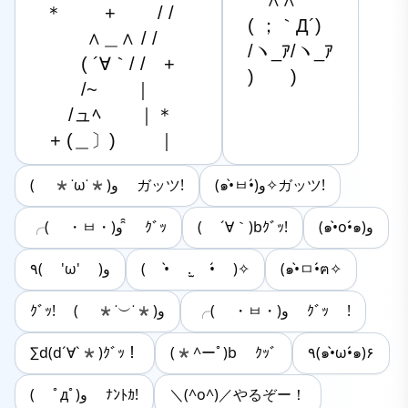
　∧∧

　＊　　 +　　 / /

( ；｀Д´)

　　　 ∧＿∧ / /

/ヽ_ｱ/ヽ_ｱ

　　　( ´∀｀/ /　+

)　　)
　　　/~　　｜

　　 /ュﾍ　　｜＊

　 + (＿〕)　　 ｜
(๑•̀ㅂ•́)و✧ガッツ!
( *˙ω˙*)و ガッツ!
╭( ・ㅂ・)و ̑̑ ｸﾞｯ
( ´∀｀)bｸﾞｯ!
(๑•̀o•́๑)و
٩( 'ω' )و
( •̀ .̫ •́ )✧
(๑•̀ㅁ•́ฅ✧
╭( ・ㅂ・)و ｸﾞｯ !
ｸﾞｯ! ( *˙︶˙*)و
∑d(d´∀`*)ｸﾞｯ！
(*^ーﾟ)b ｸｯﾞ
٩(๑•̀ω•́๑)۶
( ﾟдﾟ)و ﾅﾝﾄｶ!
＼(^o^)／やるぞー！