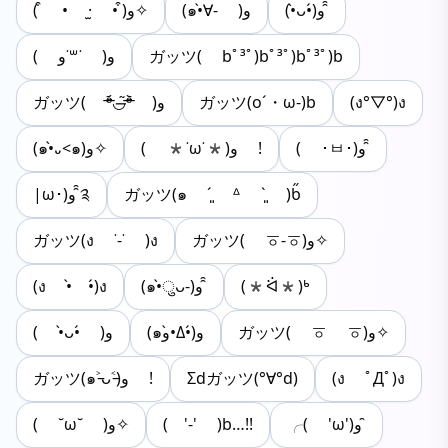
(•̀ᴗ•́)و ̑̑
(๑•̀∀- )و
‎( ͒ • ·̫ • ͒)و✧
و( ˙꒳​˙و )
ガッツ( bﾟ³ﾟ)bﾟ³ﾟ)bﾟ³ﾟ)b
ガッツ( ᵒ̴̶̷᷄◡̶͂ᵒ̴̶̷᷅ )و
ガッツ(o´・ω-)b
(ง°▽°)ง
( ･ㅂ･)و ̑̑
( *˙ω˙*)و !
(๑•̀᎑<๑)و✧
|ω･)و ̑̑༉
ガッツ(๑ ˊ͈ ᐞ ˋ͈ )ƅ̋
ガッツ(ง ˙-˙ )ง
ガッツ( ㆆ-ㆆ)و✧
(ง •̀ゝ•́)ง
(๑•̀ुᴗ-)و ̑̑
(*ᐛ*)ᒃ
ガッツ( ㆆ ㆆ)و✧
(๑و•̀Δ•́)و
( •̀ᴗ•́ )و
ガッツ(๑˃̵ᴗ˂̵)و !
Σdガッツ(°∀°d)
(ง ﾟДﾟ)ง
( ˘ω˘ )و✧
( '-' )b…!!
╭( 'ω')و ̑