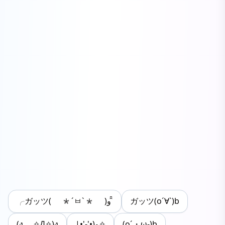
╭ガッツ( *´ㅂ`* )و ̑̑
ガッツ(o´∀`)b
(ง ✧Д✧)ง
‎|•'-'•)و✧
(o´・ω-)b