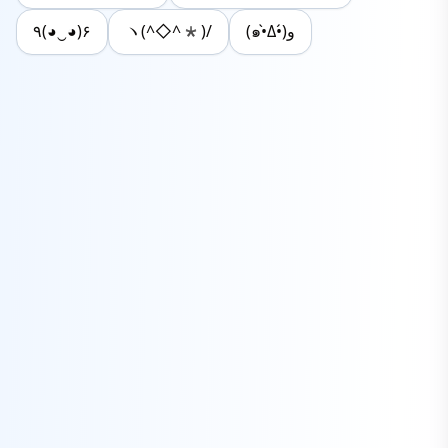
٩(◕‿◕)۶
ヽ(^◇^*)/
(๑•̀Δ•́)و