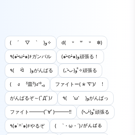
( ´ ▽ ` )و✧
d( ᵘ ꒳ ᵘ ✼)
٩(๑•̀ω•́๑)۶ガンバル
(๑•̀o•́๑)و頑張る！
(｡•̀ᴗ-)و ̑̑✧頑張る
٩( ᐛ )وがんばる
( ง ᵒ̌皿ᵒ̌)ง⁼³₌₃
ファイトー(*'∇')/ !
がんばるぞ～(ﾟДﾟ)ﾉ
٩( 'ω' )وがんばっ
ファイト━━━(ﾟ∀ﾟ)━━━!!
(•̀ᴗ•́)و ̑̑頑張る
٩(๑`^´๑)۶やるぞ
( `・ω・´)ﾉがんばる