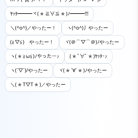
ﾔｯﾀ━━━ヾ(*≧∀≦*)ﾉ━━━!!!
＼(^o^)／やったー！
ヽ(^o^)丿やったー
(≧▽≦)ゞやったー！
ヾ(＠⌒▽⌒＠)ﾉやったー
ヽ(*≧ω≦)ﾉやったー♪
(*ﾟ∀ﾟ*)ﾔｯﾀｰ♪
ヽ(´▽`)/やったー
ヾ(*´∀`*)ﾉやったー
＼(*T▽T*)／やったー