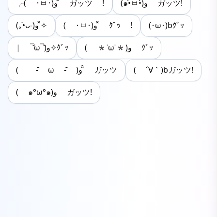
(๑•̀ㅂ•́)و ガッツ!
╭( ･ㅂ･)و ̑̑ ガッツ !
(｡•̀ᴗ-)و ̑̑✧
( ･ㅂ･)و ̑̑ ｸﾞｯ !
(･ω･)bｸﾞｯ
( *˙ω˙*)و ｸﾞｯ
| ‾᷄ω‾᷅)و✧ｸﾞｯ
( -᷄ ω -᷅ )و ̑̑ ガッツ
( ´∀｀)bガッツ!
( ๑°ω°๑)و ガッツ!