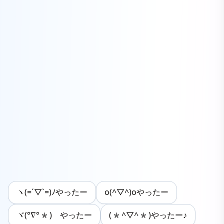
ヽ(=´▽`=)ﾉやったー
o(^▽^)oやったー
ヾ(°∇°*)ゞやったー
(*^▽^*)やったー♪