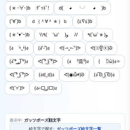
(*･∀･)b ｸﾞｯﾄﾞ!
d( ◕ ╰╯ ◕ )b
(´∀`)b
ｄ（＾∀＾*）ｂ
(≧∇≦)b
(*˘▾˘~)b
\\٩( 'ω' )و //
٩(ˊωˋ*)و
(ง •̀_•́)ง
(ง'̀-'́)ง
ᕙ(⇀‸↼‶)ᕗ
ᕙ(☉ਊ☉)ᘐ
(ง ͠° ͟ل͜ ͡°)ง
ᕙ( ͡° ͜ʖ ͡°)ᕗ
(ง ᵒ̌皿ᵒ̌)ง
( ง̀ώ)ง✧
ᕙ( ͡° ͜ʖ ͡°)ᕗ
(งಠ_ಠ)ง
ᕙ(◉ѽ◉)ᘐ
(ง ͡ʘ ͜ʖ ͡ʘ)ง
ᕙ(`▿´)ᕗ
(ง⌐□ل͜□)ง
ガッツポーズ顔文字
表示中:
絵文字で探す
:
ガッツポーズ絵文字一覧