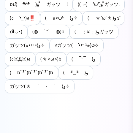
((╭( 'ω')و ̑̑ガッツ!
ʋմ( ᵒ̴̶̷᷄^ᵒ̴̶̷᷅ )و ̑̑ ガッツ !
(ง •̀_•́)ง‼
( ๑>ω•́ )ﻭ✧
( *˙ω˙*)وദ്
ദി˙◡･)
(◍ ´꒳` ◍)b
( ；ω；)وガッツ
ガッツ(๑•ㅂ•)و✧
୧ガッツ( •̀ㅁ•́๑)૭✧
(ง☉Д☉)ง
(*>ω<)b
( ¯ᒡ̱¯ )و
( bﾟ³ﾟ)bﾟ³ﾟ)bﾟ³ﾟ)b
( ᵒ̴̶̷᷄◡̶͂ᵒ̴̶̷᷅ )و
ガッツ(* ｰ̀ ֊ ｰ́ )و✧