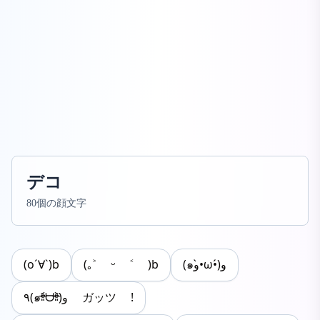
デコ
80個の顔文字
(o´∀`)b
(｡˃ ᵕ ˂ )b
(๑و•̀ω•́)و
٩(๑ᵒ̴̶̷͈᷄ᗨᵒ̴̶̷͈᷅)و ガッツ !