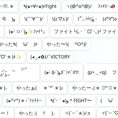
ｧｲﾄｰ!!!.*
٩(๑>∀<๑)۶Fight
ヽ(@^o^@)ﾉ ﾌｧｲﾄｰ📣
٩( ᐛ )و
\(￣∀￣)/
\(≧▽≦)/
꒰՞⸝⸝•̀•́꒱و ̖́- (ง°̀ﾛ°́)ง
(๑- ̀ㅁ- ́)و✨ﾌｧｲ㌧
ファイト└(｡･｀□´･｡)┘ファイ
やった٩( ‘ω’ )۶
やった〜\( ^О^)/
～❣️٩(*ˊᗜˋ*)۶✨
(◕‿◕✿)ﾉﾞVICTORY
(๑- ̀Δ- ́)وｶﾞﾝﾊﾞﾛｳ!
(p>＿<q)
ﾝﾊﾞﾚ~
)⸝‬
やったぁ( *´꒳`*)♪
やったー⸜(* ॑꒳ ॑*
(๑꒪▿꒪)*॰ॱﾌｧｲﾄ~
٩(´ᵕ｀๑)و＊FIGHT〜
ァイトー！
やった⸜( ⍢ )⸝
ヾ(´︶`*)ﾉ♬
ヾ(´︶`