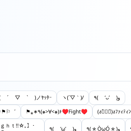
( ´ ▽ ` )ノﾔｯﾀｰ
ヽ(´▽｀)/
٩( ‘ᴗ’ )و
)fight⚐⚑⚐゛
⚑⁎∗٩(๑>∀<๑)۶♥Fight♥
(ง๏̀︿๏́)งﾌｧｨﾃｨﾝ
ｉｇｈｔ!!☆｡】･
٩(*ÒωÓ*)و
٩( ‘ω’ )و