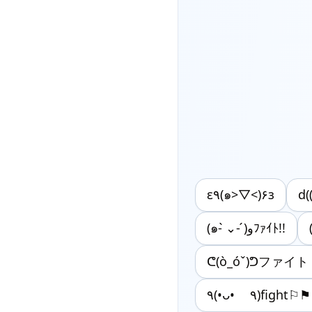
ε٩(๑>▽<)۶з
d(
(๑- ̀⌄- ́)وﾌｧｲﾄ!!
ᕦ(ò_óˇ)ᕤファイ
٩(•ᴗ• ٩)figh