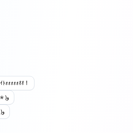
งﾌｧｲﾄｫｫｫｫｫｵｵ！
"Fight ٩(ˊᗜˋ*)و
٩( ‘ω’ )ﻭ