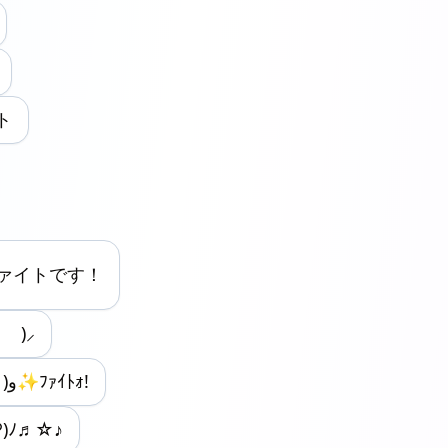
ト
 ファイトです！
 )⸝
( ‘ω’ )و✨ﾌｧｲﾄｫ!
♡)ﾉ♬☆♪