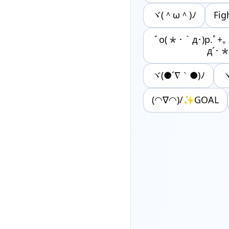
ヾ(＾ω＾)ﾉ
ﾞo(*･｀д･)p.ﾟ+
д´･*
ヾ(●´∇｀●)ﾉ
(◠∇◠)/✨GOAL