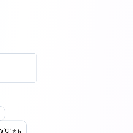
٩(ˊᗜˋ*)و