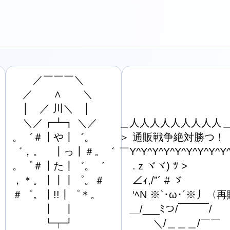
　　／￣￣￣＼

　／　　∧　　＼

　│　／ 川＼　│

　＼／┏┻┓ ＼／

＿人人人人人人人人人＿
。゛＃┃や┃゛。

＞ 通販戦争絶対勝つ！ ＜
゛，。　┃っ┃＃。゛

￣Y^Y^Y^Y^Y^Y^Y^Y^Y^
。゜＃┃た┃゛。゛

　 .ｚヾヾ) ﾂ >

，＊。┃┃┃゜。＃

　 ∠ｨ,/”´ # ゞ

＃゜。┃!!┃゜＊。

　 ‘ﾍN ※`･ω･´※丿〈
　　　┃　┃

　＿/___ﾐつ/￣￣￣/

　　　┗┯┛

　　　 ＼/＿＿＿/￣￣