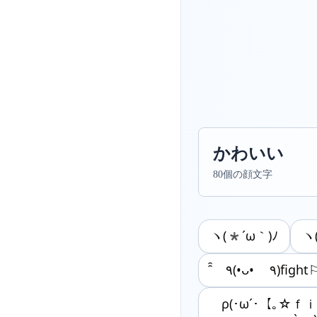
かわいい
80個の顔文字
ヽ(*´ω｀)ﾉ
ヽ
̑̑ ٩(•ᴗ• ٩
ρ(･ω´･【｡☆ｆ