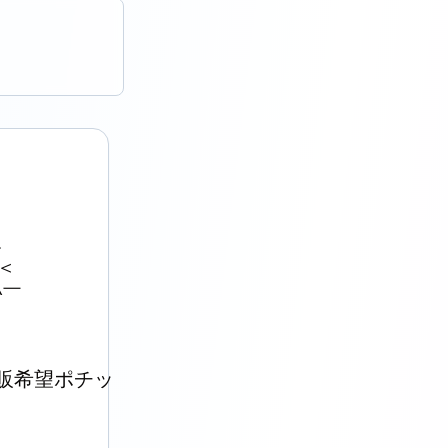




￣

再販希望ポチッ
