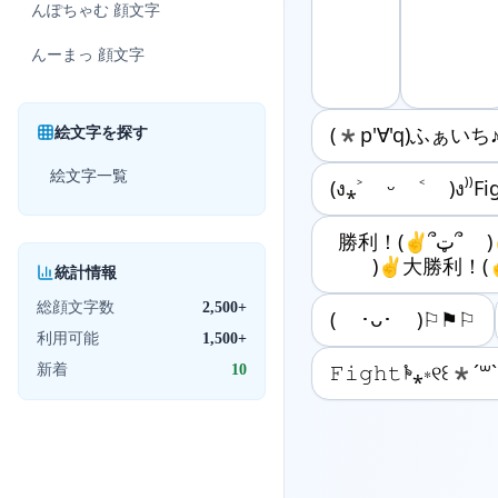
んぽちゃむ
顔文字
んーまっ
顔文字
絵文字を探す
(*p'∀'q)ふぁいち
絵文字一覧
(ง⁎˃ ᵕ ˂ )ง⁾⁾Fig
勝利！(✌՞ټ՞ )✌勝利！(✌՞ټ՞
)✌大勝利！(
統計情報
総顔文字数
2,500+
( ･ᴗ･ )⚐⚑⚐
利用可能
1,500+
新着
10
𝙵𝚒𝚐𝚑𝚝𖠱⁎∗୧꒰*´