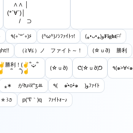
　∧∧ │

(*´∀`)│

　　/　⊃
♪
٩(◦`꒳´◦)۶
(^ω^)ﾉｼﾌｧｲﾄｯ!
(⁎•ᴗ•⁎)و𝐅𝐢𝐠𝐡𝐭⚐ʾ
ht!!
（≧∀≦）ノ ファイト～！
(☆ｕ∂) 勝利
(☆ｕ∂)
ᕦ(☆ｕ∂)ᕤ
٩(๑>∀<
☝ ՞ ՞)☝
⁎∗ がԽ৷ਕ"ʒꔛ
٩( ๑•̀o•́๑ )وﾌｧｲﾄ
꒳`*꒱૭
p('∇｀)q ﾌｧｲﾄｫ~♪