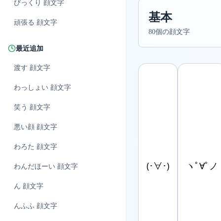
びっくり
顔文字
基本
頑張る
顔文字
80個の顔文字
最近追加
渡す
顔文字
わっしょい
顔文字
笑う
顔文字
悪い顔
顔文字
わろた
顔文字
(･∀･)
ヽﾟ∀ﾟノ
わんだほーい
顔文字
ん
顔文字
んふふ
顔文字