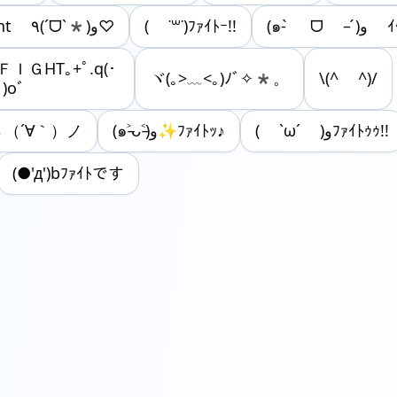
Fight ٩(ˊᗜˋ*)و♡
( ˙꒳​˙)ﾌｧｲﾄｰ!!
(๑- ̀ ᗜ –
｡ＦＩＧΗΤ｡+ﾟ.q(･
ヾ(｡>﹏<｡)ﾉﾞ✧*。
\(^ ^)/
)oﾞ
ヽ（´∀｀）ノ
(๑˃̵ᴗ˂̵)و✨ﾌｧｲﾄｯ♪
( `ω´ )وﾌｧｲﾄｩｩ!!
(●'д')bﾌｧｲﾄです