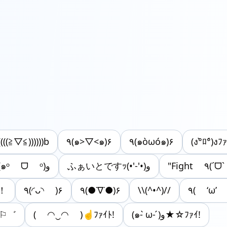
((((≧▽≦))))))b
٩(๑>▽<๑)۶
٩(๑òωó๑)۶
(ง°̀ﾛ°́)
ふぁいとですｯ‎(•'-'•)و
(๑ᵒ ᗜ ᵒ)و
ト！
٩(◜ᴗ◝ )۶
٩(●˙∇˙●)۶
\\(^•^)//
t⚐⚑⚐゛
( ◠‿◠ )☝️ﾌｧｲﾄ!
(๑- ̀ω- ́)و★☆ﾌｧｲ!