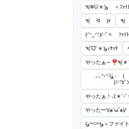
٩(✲Ü*)و ＜ﾌ
٩( ᐛ )۶
(◠‿◠)/･ﾟ✧ ﾌｧｲﾄ
٩(ˊᗜˋ*)و♪ﾔｯﾀ
やったぁ
⸝⸝ˋ◜︎˕◝︎ˊ꒱و ̖́- ( ◞ᱹ ̫ ᱹ◟ ⚐”
)⚐”ｶﾞ
やったぁ！‪⸜(*ˊᵕˋ*
やったー\(๑´ω`๑)/
(وᴖ࿀ᴖ)و＜フ