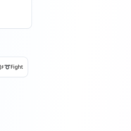
๑)۶➰Fight