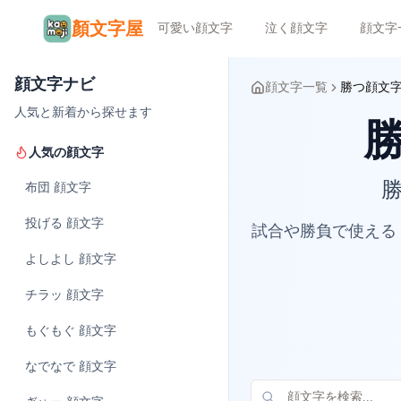
顏文字屋
可愛い顔文字
泣く顔文字
顔文字
顔文字ナビ
顔文字一覧
勝つ顔文
人気と新着から探せます
人気の顔文字
勝
布団
顔文字
投げる
顔文字
試合や勝負で使える
よしよし
顔文字
チラッ
顔文字
もぐもぐ
顔文字
なでなで
顔文字