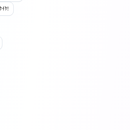
 ́)و ｲｹｲｹ!