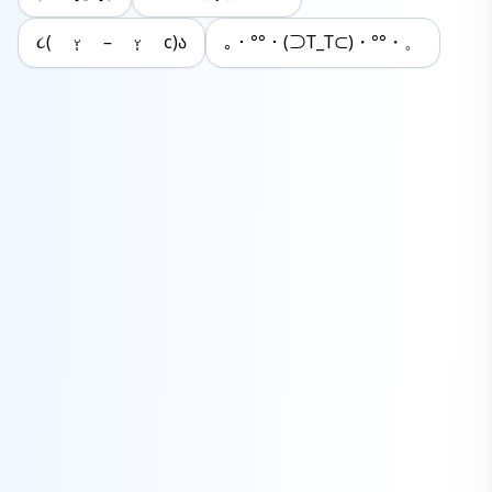
૮( ᵕ̩̩ – ᵕ̩̩ c)ა
｡・°°・(⊃T_T⊂)・°°・。