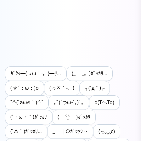
ｶﾞｸｩ━(っω｀-。)━ﾘ…
(_ _。)ｶﾞｯｶﾘ…
(*´；ω；)σ
(っㅈ｀-。)
┐(´д｀)┌
˚‧º·(´ฅωฅ｀)‧º·˚
｡ﾟ(´つω•`｡)ﾟ｡
o(TヘTo)
(´・ω・｀)ｶﾞｯｶﾘ
( ⋅́ ̯⋅̀ )ｶﾞｯｶﾘ
(´△｀)ｶﾞｯｶﾘ…
_|￣|○ｶﾞｯｸｼ･･
(っ◞‸◟c)