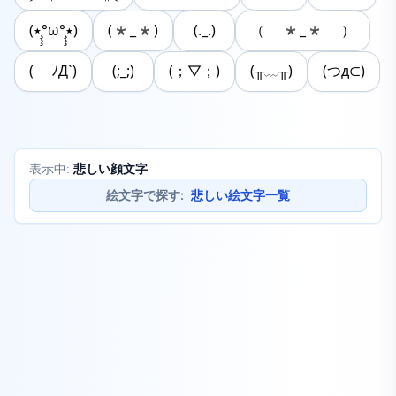
(٭°̧̧̧ω°̧̧̧٭)
(*_*)
(._.)
（ *_* ）
( ﾉД`)
(;_;)
(；▽；)
(╥﹏╥)
(つд⊂)
悲しい顔文字
表示中:
絵文字で探す
:
悲しい絵文字一覧