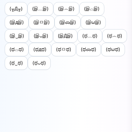
(╥Д╥)
(இ﹏இ)
(இ︵இ)
(இ⌓இ)
(இдஇ)
(இㅁஇ)
(இᯅஇ)
(இωஇ)
(இ‿இ)
(இᴗஇ)
(இДஇ)
(ಥ﹏ಥ)
(ಥ︵ಥ)
(ಥ⌓ಥ)
(ಥдಥ)
(ಥㅁಥ)
(ಥᯅಥ)
(ಥωಥ)
(ಥ‿ಥ)
(ಥᴗಥ)