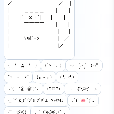
／＿＿＿＿＿＿＿＿＿／ 　|

|　　　＿＿＿＿　　 |　　 |

|　　 |´・ω・`|　　|　　 |

|　　　￣￣￣￣　　 |　　|

|　　　　　　　　 　 |　　|

|　　　ｼｮﾎﾞｰﾝ　　 　 |　／

|　　　　　　　　 　 |／

￣￣￣￣￣￣￣￣￣￣
( ᵒ̴̶̷᷄ д ᵒ̴̶̷᷅ )
(´＾｀。)
っ ˃̣̣̥᷄︵˂̣̣̥᷅ )っ⁾⁾
՞߹ – ߹՞
(ㅠ︿ㅠ)
(;°;ω;°;)
｡ﾟ( ﾟஇωஇﾟ)ﾟ｡
(⚲□⚲)
… :(˘•̥ㅁ•̥˘ ):
(_;´꒳`;):_ﾀﾞｲｼﾞｮｰﾌﾞﾀﾞﾖ、ﾂﾗｸﾅｲﾖ
｡ﾟ(ﾟ´🐽`ﾟ)ﾟ｡
(՞ •̥㉦•̥՞)
｡･ﾟ･꒰՞o̴̶̷̤ᾥo̴̶̷̤՞꒱･ﾟ･｡