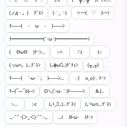
(ノд・。) ｸﾞｽﾝ
(╯_╰)
ㄘ━( ˙-˙ )━ﾝ
ﾁ───( - ω - )───ﾝ
ﾁ━━━━━━━(´･ω･)━━━━━━━ﾝ
( ΘωΘ )ﾁｰﾝ…
:-<
:’-(
)-:
(っω<。)…ｸﾞｽﾝ
(｡o̴̶̷̥᷅ωก̀｡)ｸﾞﾁｭﾝ
(╥_╥)
ﾁ───( ´-ω-｀; )───ﾝ…
╭( ๐_๐)╮ﾁｰﾝ
ﾁ─(¯―¯٥)─ﾝ
Ω＼(´-ω-｀)ﾁ────ﾝ
&.(..
:-…
:-c
(｡•́_ก̀｡)…ｸﾞｽﾝ
(｡'•ωก…ｸﾞｽﾝ
.｡･ﾟﾟ･(＞_＜)･ﾟﾟ･｡.
…꒰ lll-ω- ꒱ﾁｰﾝ