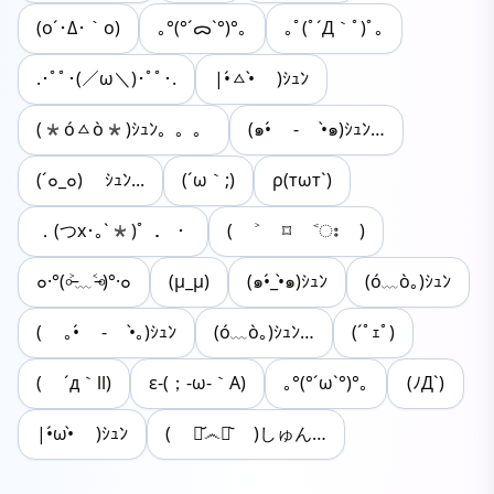
(o´･Δ･｀o)
｡°(°´ᯅ`°)°｡
｡ﾟ(ﾟ´Д｀ﾟ)ﾟ｡
.･ﾟﾟ･(／ω＼)･ﾟﾟ･.
|•́ㅿ•̀ )ｼｭﾝ
(*óㅿò*)ｼｭﾝ。。。
(๑•́ - •̀๑)ｼｭﾝ…
(´๐_๐) ｼｭﾝ...
(´ω｀;)
ρ(тωт`)
．(つx･｡`*)゜．・
( ˃ ⌑ ˂ഃ )
๐·°(৹˃̵﹏˂̵৹)°·๐
(μ_μ)
(๑•́_•̀๑)ｼｭﾝ
(ó﹏ò｡)ｼｭﾝ
( ｡•́ - •̀｡)ｼｭﾝ
(ó﹏ò｡)ｼｭﾝ…
(´ﾟｪﾟ)
( ´д｀ll)
ε-(；-ω-｀A)
｡°(°´ω`°)°｡
(ﾉД`)
|•́ω•̀ )ｼｭﾝ
( ･᷄෴･᷅ )しゅん…