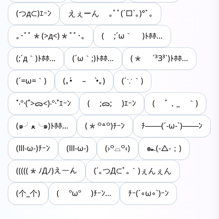
(つд⊂)ｴｰﾝ
えぇーん ｡ﾟﾟ(´□`｡)°ﾟ｡
｡･ﾟﾟ*(>д<)*ﾟﾟ･｡
( ;´ω｀ )ﾄﾎﾎ…
(;´д｀)ﾄﾎﾎ…
(´ω｀;)ﾄﾎﾎ…
(* ´³З³`)ﾄﾎﾎ…
(´=ω=｀)
(｡•́ – •̀｡)
(´∵｀)
˚‧º·(˚>ᯅ<)‧º·˚ｴｰﾝ
( ;ᯅ; )ｴｰﾝ
( ﾟ，_ゝ｀)
(๑╯ﻌ╰๑)ﾄﾎﾎ…
(*꒪꒫꒪)ﾁｰﾝ
ﾁ───(´-ω-`)───ﾝ
(lll-ω-)ﾁｰﾝ
(lll-ω-)
(›꒪⌓︎꒪‹)
๛(-△-；)
(((((*ﾉДﾉ)えーん
(´｡つД⊂ﾟ｡｀)ぇんぇん
(个_个)
( ºωº )ﾁｰﾝ…
ﾁｰ(´◦ω◦`)ｰﾝ