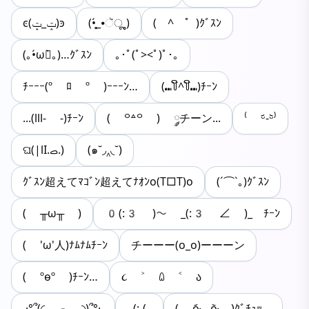
ͼ(ݓ_ݓ)ͽ
(•̥́_•ૅू˳)
(￣^￣゜)ｸﾞｽﾝ
(｡•́ωก̀｡)…ｸﾞｽﾝ
｡･ﾟ(ﾟ><ﾟ)ﾟ･｡
ﾁｰｰｰ(º ﾛ º )ｰｰｰﾝ…
(⑉꒦ິ^꒦ິ⑉)ﾁｰﾝ
...(lll- -)ﾁｰﾝ
( ꒪꒫꒪ ) ༘チーン...
⁽ ᵕ᷄-ᵕ᷅⁾
ଘ(|lI.ࡇ.)
(๑˘◞‸◟˘)
ｸﾞｽﾝ超えてﾏｺﾞﾝ超えてﾅｵﾝo(T□T)o
(´⌒`｡)ｸﾞｽﾝ
( ╥ω╥ )
0(:3 )～ _(:3 ∠ )_ ﾁｰﾝ
( 'ω'人)ﾅﾑﾅﾑﾁｰﾝ
チーーー(o_o)ーーーン
( ºѳº )ﾁｰﾝ…
૮ ˃ ꒧ ˂ ა
.·°՞(◜ ⌓ ◝)՞°·.
(:-(
( ɵ̷̥̥᷄﹏ɵ̷̥̥᷅ )ｸﾞﾁｭｯ…