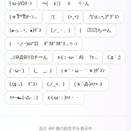
(-ω-)/Ωﾁｰﾝ
〜( ε¦) 0 ㄘｰん
(*꒦ິ꒳꒦ີ)ﾁｰﾝ…
:'(
(>_<)
.°(´σ⌓•｡)°.ｸﾞｽﾝ
(๑っ﹏•。๑)ｸﾞｽ
(／ˍ・、)
( ꒪ͧ⌓꒪ͧ)ちーん
( ｰノｰ)o/"Ω ﾎﾟｸﾎﾟｸﾎﾟｸ…ㄘ-ﾝ
…(유Д유〣)チーん
ε-(；-ω-｀A) ﾌｩ…
(´д｀;)
(´･ω･`)
(_ _。)
(*´・ω・｀*)ｸﾞｽﾝ
(ﾉд･｡) ｸﾞｽﾝ
(ノ_<、)
(*´-Д-)ﾊｧ=3
ﾊｧ~๛(-△-；)
ε-(‐ω‐；)ﾊｧ・・
合計
400
個の顔文字を表示中