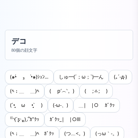
デコ
80個の顔文字
(๑•́ ₃ •̀๑)ｼｭﾝ...
しゅ━(´；ω；`)━ん
(｡´-д-)
(ﾍ；＿ ＿)ﾍ
( p′︵‵。)
( ;ㅿ; )
(´•̥ ω •̥` )
(-ω-、)
＿|￣|○ ｶﾞｸｯ
⁽⁽◝(ˊʂ˴⁎)◞՞ｶ"ｸｯ
ｶﾞｸｯ_|￣|○lll
(ﾍ；＿ ＿)ﾍ ｶﾞｸｯ
(つ﹏<。)
(っω｀-。)