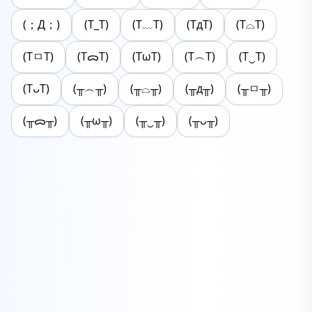
(；Д；)
(T_T)
(T﹏T)
(TдT)
(T⌓T)
(TㅁT)
(TᯅT)
(TωT)
(T︵T)
(T‿T)
(TᴗT)
(╥︵╥)
(╥⌓╥)
(╥д╥)
(╥ㅁ╥)
(╥ᯅ╥)
(╥ω╥)
(╥‿╥)
(╥ᴗ╥)