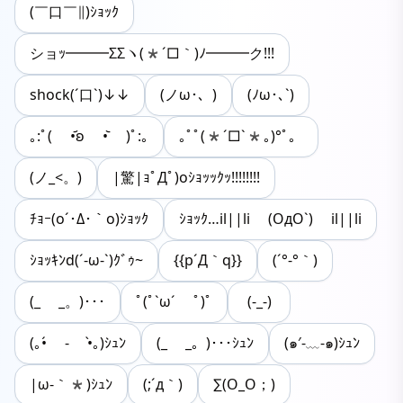
(￣口￣∥)ｼｮｯｸ
ショｯ━━━ΣΣヽ(*´□｀)ﾉ━━━ク!!!
shock(´口`)↓↓
(ノω･、)
(ﾉω･､`)
｡:ﾟ( •᷄ʚ •᷅ )ﾟ:｡
｡ﾟﾟ(*´□`*｡)°ﾟ。
(ノ_<。)
|驚|ｮﾟДﾟ)oｼｮｯｯｸｯ!!!!!!!!
ﾁｮｰ(o´･Δ･｀o)ｼｮｯｸ
ｼｮｯｸ…il||li (OдO`) il||li
ｼｮｯｷﾝd(´-ω-`)ｸﾞｩ~
{{p´Д｀q}}
(´°‐°｀)
(_ _。)･･･
ﾟ(ﾟ`ω´ ﾟ)ﾟ
(-_-)
(｡•́ - •̀｡)ｼｭﾝ
(_ _。)･･･ｼｭﾝ
(๑′-﹏-๑)ｼｭﾝ
|ω-｀*)ｼｭﾝ
(;´д｀)
∑(O_O；)