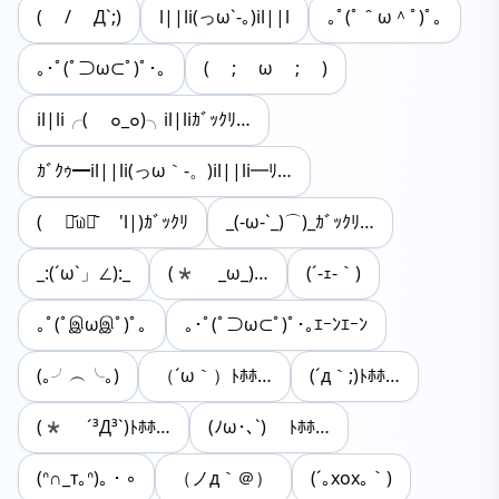
( / Д`;)
l||li(っω`-｡)il||l
｡ﾟ(ﾟ＾ω＾ﾟ)ﾟ｡
｡･ﾟ(ﾟ⊃ω⊂ﾟ)ﾟ･｡
( ; ω ; )
il|li╭( ๐_๐)╮il|liｶﾞｯｸﾘ…
ｶﾞｸｩ━il||li(っω｀-。)il||li━ﾘ…
( ⌯᷄௰⌯᷅ 'l|)ｶﾞｯｸﾘ
_(-ω-`_)⌒)_ｶﾞｯｸﾘ…
_:(´ω`」∠):_
(* _ω_)…
(´-ｪ-｀)
｡ﾟ(ﾟஇωஇﾟ)ﾟ｡
｡･ﾟ(ﾟ⊃ω⊂ﾟ)ﾟ･｡ｴｰﾝｴｰﾝ
(｡╯︵╰｡)
（´ω｀）ﾄﾎﾎ…
(´д｀;)ﾄﾎﾎ…
(* ´³Д³`)ﾄﾎﾎ…
(ﾉω･､`) ﾄﾎﾎ…
(ᐢ∩_ᴛ｡ᐢ)︎｡・◦
（ノд｀＠）
(´｡xox｡｀)