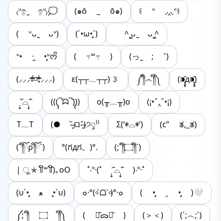
₍ᐡඉ ̫ ඉᐡ₎💭
(๑ŏ _ ŏ๑)
꒰ ᐢ ◞‸◟ᐢ꒱
( ᐡᴗ ̫ ᴗᐡ)
(´•ω•̥`)
‪ ^ ̳ᴗ ̫ ᴗ ̳^
ᐡ• ·̫ •̥ᐡᰔᩚ
( ߹꒳​߹ )
(っ ̫ ; ˘)
(⸝⸝⸝ᵒ̴̶̷̥́⌑ᵒ̴̶̷̣̥̀⸝⸝⸝)
ε(┬┬﹏┬┬)3
༼༎ຶ෴༎ຶ༽
(⁍̥̥̥᷄д⁍̥̥̥᷅)
˃̣̣̥᷄⌓˂̣̣̥᷅
(((̨̡‾᷄ᗣ‾᷅)̧̢))
o(╥﹏╥)o
(¡•ˇ‸ˇ•¡)
T﹏T
(● ˃̶͈̀ロ˂̶͈́)੭ꠥ⁾⁾
Σ(‘◉⌓◉’)
(c” ತ,_ತ)
(´༎ຶོρ༎ຶོ`)
°(ಗдಗ。)°.
(;´༎ຶ۝༎ຶ`)
| ू*꒦ິ꒳꒦ີ)｡oO
˚‧º·(˚ ˃̣̣̥᷄⌓˂̣̣̥᷅ )‧º·˚
(υ´•̥ ﻌ •̥`υ)
๐·°(৹˃ᗝ˂৹)°·๐
( •̥ ˍ •̥ )🤍
༼;´༎ຶ ۝ ༎ຶ༽
( ･᷄ᯅ･᷅ )
(＞＜)
(´;︵;`)