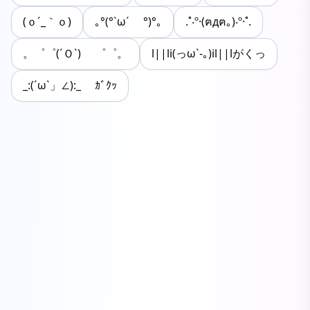
(ｏ´_｀ｏ)
｡°(°`ω´ °)°｡
.˚‧º·(ฅдฅ｡)‧º·˚.
。゜゜(´Ｏ`) ゜゜。
l||li(っω`-｡)il||lがくっ
_:(´ω`」∠):_ ｶﾞｸｯ