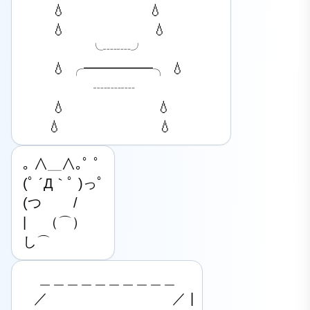
 　 💧      💧

 　 💧       💧

     ╰┈┈╯

　  💧 ╭━━━━━╮ 💧

      ┈┈┈

　  💧        💧

 　💧 　     💧
｡ ∧＿∧｡ﾟ ﾟ

(ﾟ ´Д｀ﾟ )っﾟ

(つ　　 /

| 　（⌒）

し⌒
　 ＿＿＿＿＿＿＿＿＿＿

　／　　　　　　　　　／ |
