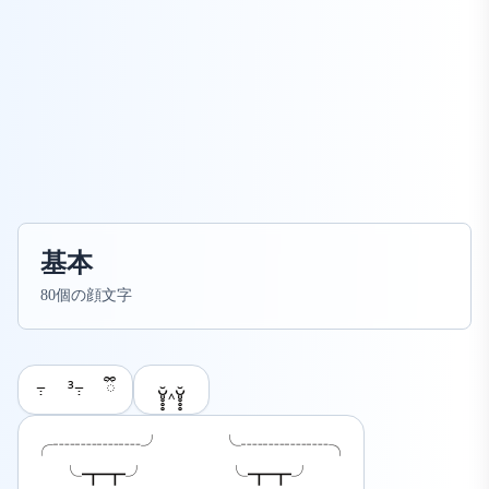
基本
80個の顔文字
߹ ³߹ ྀི
ᴗ͈̥̥̥̆‸ᴗ͈̥̥̥̆
╭┈┈┈┈╯    ╰┈┈┈┈╮

  ╰┳┳╯     ╰┳┳╯
