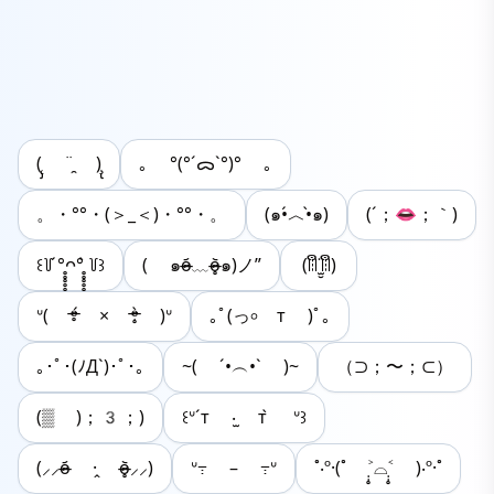
(̨̡ ¨̯ )̧̢
｡ °(°´ᯅ`°)° ｡
。・°°・(＞_＜)・°°・。
(๑•́︿•̀๑)
(´；👄；｀)
꒰꒦ ́°̥̥̥̥̥̥̥̥ᴖ°̥̥̥̥̥̥̥̥ ̀꒦꒱
( ๑o̴̶̷᷄﹏o̴̶̷̥᷅๑)ノ”
(ꈨຶ˙̫̮ꈨຶ)
ᐡ( ᵒ̴̶̷̥́ × ᵒ̴̶̷̣̥̀ )‬ᐡ
｡ﾟ(‪‪‪っ৹ т )ﾟ｡
｡･ﾟ･(ﾉД`)･ﾟ･｡
~( ´•︵•` )~
（⊃；〜；⊂）
(▒ )；3；)
꒰ᐡ´т ‧̫ т ̀ ᐡ꒱
(⸝⸝o̴̶̷᷄ ·̭ o̴̶̷̥᷅⸝⸝)
ᐡ߹ – ߹ᐡ
˚‧º·(˚ ˃̣̣̥⌓˂̣̣̥ )‧º·˚