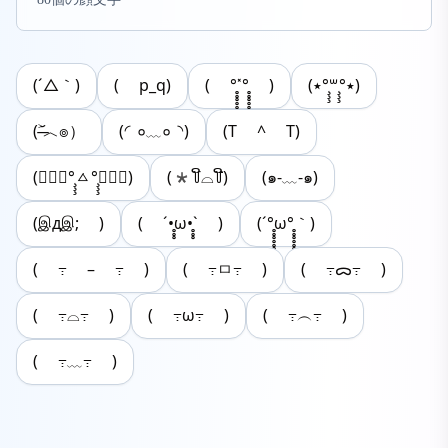
(´△｀)
( p_q)
( °̥̥̥̥̥̥̥̥˟°̥̥̥̥̥̥̥̥ )
(٭°̧̧̧꒳°̧̧̧٭)
(˃̶᷄︿๏）
(◜०﹏०◝)
(T ^ T)
(๑⃙⃘°̧̧̧ㅿ°̧̧̧๑⃙⃘)
(*꒦ິ⌓꒦ີ)
(๑-﹏-๑)
(இдஇ; )
( ´•̥̥̥ω•̥̥̥` )
(´°̥̥̥̥̥̥̥̥ω°̥̥̥̥̥̥̥̥｀)
( ߹ – ߹ )
( ߹ㅁ߹ )
( ߹ᯅ߹ )
( ߹⌓߹ )
( ߹ω߹ )
( ߹︵߹ )
( ߹﹏߹ )