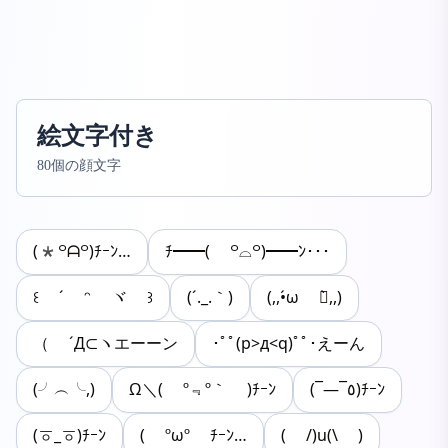
絵文字付き
80個の顔文字
(*꒪ᗩ꒪)ﾁｰﾝ…
ﾁ━━( ꒪⌓꒪)━━ﾝ･･･
꒰ ´ ᵔ ヾ ꒱
(´._.｀)
(,,•́ω ก̀,,)
（ ´Д⊂ヽエーーン
･ﾟﾟ(p>д<q)ﾟﾟ･えーん
(╯︵╰,)
Ω＼( º﹃º｀ )ﾁｰﾝ
(¯―¯٥)ﾁｰﾝ
(ㆆ_ㆆ)ﾁｰﾝ
( ºωº ﾁｰﾝ…
( /)u(\ )