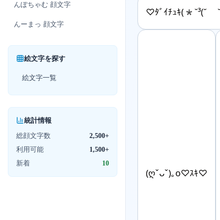
んぽちゃむ
顔文字
♡ﾀﾞｲﾁｭｷ(*˘³(˘ ˘
んーまっ
顔文字
絵文字を探す
絵文字一覧
統計情報
総顔文字数
2,500+
利用可能
1,500+
新着
10
(ღˇᴗˇ)｡o♡ｽｷ♡