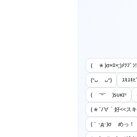
( *)σ×ﾛ×;)ﾒﾂﾌﾞｼ!
(ᐡᴗ ᴗᐡ)
ｽｷｽｷ
( ᵔᵒᵔ )sᴜᴋɪᵎᵎ
(*´ﾉ∀｀好<<ス
(｀･д･)σ めっ！