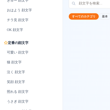
ぎゅー
顔文字
おはよう
顔文字
すべてのカテゴリ
基本
チラ見
顔文字
OK
顔文字
定番の顔文字
可愛い
顔文字
猫
顔文字
泣く
顔文字
笑顔
顔文字
照れる
顔文字
うさぎ
顔文字