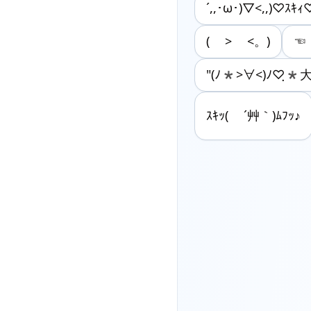
´,,･ω･)▽<,,)♡ｽｷｨ
( > <。)
☜
"(ﾉ*>∀<)ﾉ♡ฺ
ｽｷｯ( ´艸｀)ﾑﾌｯ♪