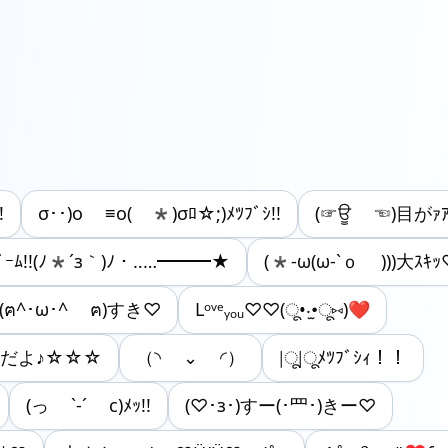
!
σ･･)o ≡o( *)σﾛ☆;)ﾒﾂﾌﾞｼ!!
(☞ਊ ☜)目がｧｱｱｱ
ﾋﾞｰﾑ!!(ﾉ*´з｀)ﾉ・‥…━━━★
(*-ω(ω-`ｏ )))大ｽｷ
(ฅ^･ω･^ ฅ)すき♡
Lᵒᵛᵉᵧₒᵤ♡♡(ू•‧̫•ू⑅)❤
キだよ♪☆☆☆
（◝ ⌄ ◜）
|ू|ूﾒﾂﾌﾞｼｨ！！
(っ `-´ c)ﾒｯ!!
(♡･з･)すー(･罒･)きー♡