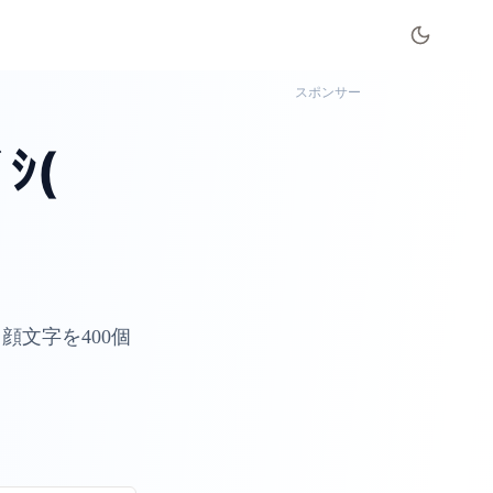
スポンサー
ｼ(
文字を400個