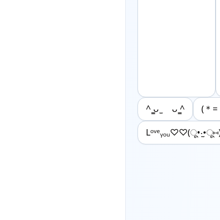
^ ̳ᴗ ̫ ᴗ ̳^
(＊=
Lᵒᵛᵉᵧₒᵤ♡♡(ू•‧̫•ू⑅