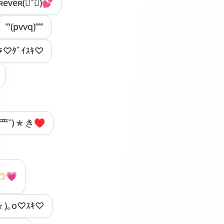
ёʀ(ฅ́˘ฅ̀)💕
”'(pvvq)””’
)۶♡ﾀﾞｲｽｷ♡
˘罒˘)*き♥
🏻💗
*)｡o♡ｽｷ♡