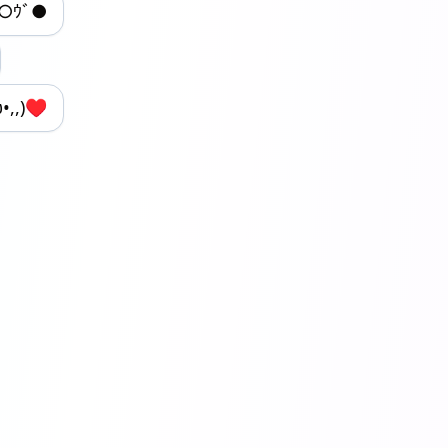
ﾗ○ｳﾞ●
•,,)♥