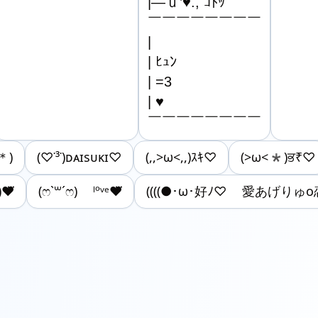
|―ｕ’♥., ｺﾄｯ

￣￣￣￣￣￣￣￣

|

| ﾋｭﾝ

| =3

| ♥

￣￣￣￣￣￣￣￣
＊)
(♡˙³˙)ᴅᴀɪsᴜᴋɪ♡
(,,>ω<,,)ｽｷ♡
(>ω<*)ਭ₹♡
)❤⃛
(ෆ`꒳´ෆ) ˡºᵛᵉ❤⃛
((((●･ω･好ﾉ♡ 愛あげりゅ