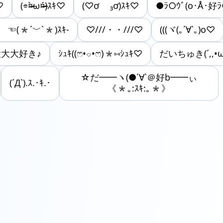
♡
(⌯¤̴̶̷̀ω¤̴̶̷́)ｽｷ♡
(♡ơ ₃ơ)ｽｷ♡
●ﾗ○ｳﾞ(o･Å･好
 ☜(*´﹀`*)ｽｷ-
♡///・・///♡
(((ヾ(｡´∀`｡)o♡
*大大大好き♪
ｼｭｷ((ෆ•⌔•ෆ)*⑅ｼｭｷ♡
だいちゅき(´,,•ω
☆だ━━ヽ(●´∀`＠好b━━ぃ
(´Д`).ｽ.･ｷ.･
《*｡:ｽｷ:｡*》