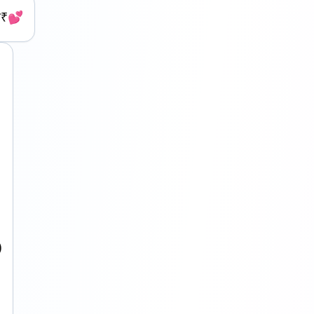
ਭ₹💕
)