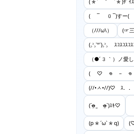
(*´ ˘ `*)ﾀﾞｲ
( ¯ 0¯)すー(
（///ω\）
(☞
(꜆꜄꜆˙꒳˙)꜆꜄꜆ ｽｺｽｺｽｺ
（●´3｀）ノ愛
( ♡︎ 𖦹 – 𖦹
(//•ㅅ•//)♡ ｽ．
(ˊo̴̶̷̤ ̫ o̴̶̷̤ˋ)ｽｷ♡
(p*´ω`*q)
(