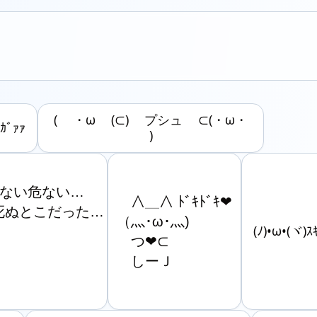
( ・ω (⊂) プシュ ⊂(・ω・
ﾒｶﾞｧｧ
)
　危ない危ない…

　∧＿∧ ﾄﾞｷﾄﾞｷ❤

　死ぬとこだった…

（灬･ω･灬)

(ﾉ)•ω•(ヾ)ｽ
　つ❤⊂

　しーＪ