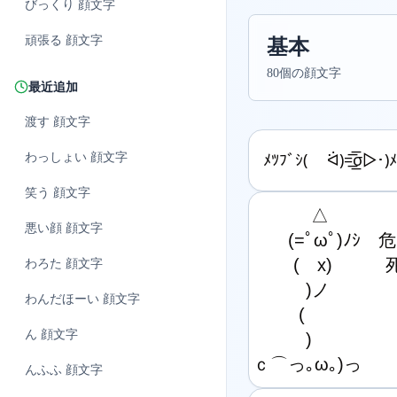
びっくり
顔文字
頑張る
顔文字
基本
80個の顔文字
最近追加
渡す
顔文字
わっしょい
顔文字
ﾒﾂﾌﾞｼ( ᐛ)=͟͟͞͞σ▷･)
笑う
顔文字
　　　 △

悪い顔
顔文字
　　(=ﾟωﾟ)ﾉｼ
　　 (　x)　　
わろた
顔文字
　　　)ノ

わんだほーい
顔文字
　 　 (

ん
顔文字
　　　)

ｃ⌒っ｡ω｡)っ
んふふ
顔文字