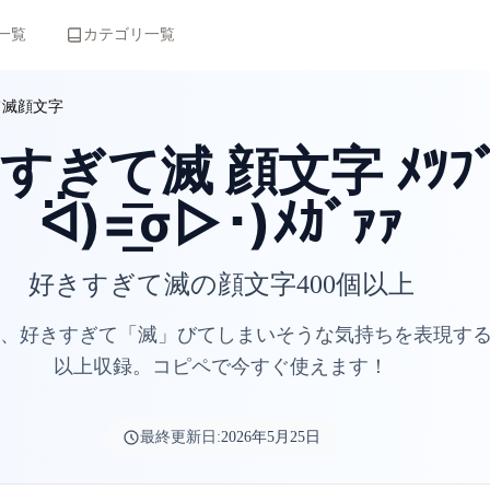
一覧
カテゴリ一覧
て滅顔文字
すぎて滅 顔文字 ﾒﾂﾌﾞ
ᐛ)=͟͟͞͞σ▷･)ﾒｶﾞｧｧ
好きすぎて滅の顔文字400個以上
、好きすぎて「滅」びてしまいそうな気持ちを表現する顔
以上収録。コピペで今すぐ使えます！
最終更新日:
2026年5月25日