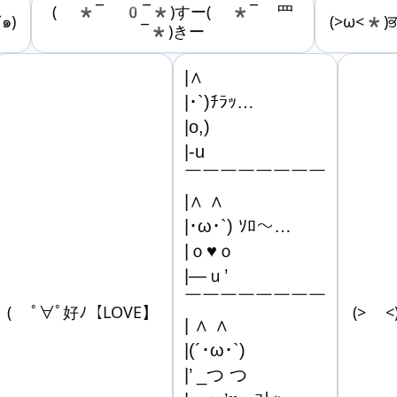
( *¯ 0¯*)すー( *¯ 罒
๑)
(>ω<*)
¯*)きー
|∧

|･`)ﾁﾗｯ…

|o,)

|-u

￣￣￣￣￣￣￣￣

|∧ ∧

|･ω･`) ｿﾛ～…

|ｏ♥ｏ

|―ｕ’

￣￣￣￣￣￣￣￣

( ﾟ∀ﾟ好ﾉ【LOVE】
(> <
| ∧ ∧

|(´･ω･`)

|’ _つ つ
