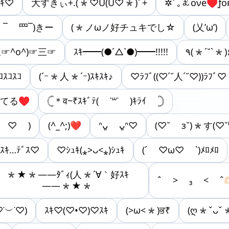
ｽｷ♡
大すきぃ+.(*♡Ü(Ü♡*)ﾟ+
✲ﾟ｡￡ονё♥ƒоʀёv
 ¯ 罒¯)きー
(*ノωノ好チュキでし☆
(乂’ω’)
三☞^o^)☞三☞
ｽｷ━━(●´△`●)━━!!!!!
٩(*´˘`*
ｽｺｽｺｽｺ
(´ｰ*人*´ｰ)ｽｷｽｷ♪
♡ﾗﾌﾞ((♡´˘人´˘♡))ﾗﾌﾞ♡
してる♥
𓊆＊व~₹ｽｷﾞﾃ( ˙꒳​˙ )ｷﾗｲ 𓊇
 ♡︎ )
(^_^;)‪‪❤︎
‬ᐢᴗ͈ ᴗ͈ᐢ♡
(♡˘ з˘)*す(♡
．ｽｷ…ﾃﾞｽ♡
♡ｼｭｷ(⁎>ᴗ<⁎)ｼｭｷ
(´ ♡ω♡ ˋ)ﾒﾛﾒﾛ
*★*――ﾀﾞｨ(人*´∀｀好ｽｷ
‎ˆ > ₃ < ˆ🫶
――*★*
♡˙︶˙♡)
ｽｷ♡(♡•♡)♡ｽｷ
(>ω<*)ਭ₹
(ღ*ˇᴗˇ