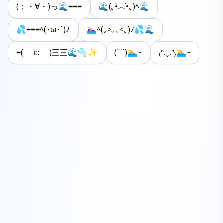
(；・∀・)っ🌊≡≡≡
🌊(｡•́︿•̀｡)ﾍ🌊
💦≡≡≡ﾍ(･ω･`)ﾉ
🏊‍♀️ﾍ(｡>﹏<｡)ﾉ💦🌊
≡( ε: )三三🌊🫧✨
(ˊ˘ˋ)🏊~
₍ᐢ.ˬ.ᐢ₎🏊~