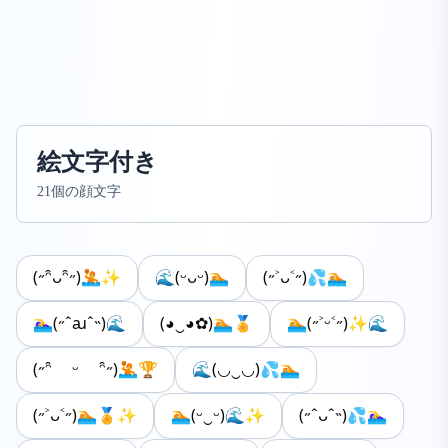
絵文字付き
21個の顔文字
(˶ᵔ̑ᴗᵔ̑˶)🤽✨
🌊(ᵕᴗᵕ)🏊
(˶˃ᴗ˂˶)💦🏊
🏊‍♀️(˶ˆꜷˆ˵)🌊
(◕‿◕✿)🏊🏅
🏊(˶˃ᵕ˂˶)✨🌊
(˶ᵔ̑ ᵕ ᵔ̑˶)🤽🏆
🌊(◡‿◡)💦🏊
(˶˃ᴗ˂˶)🏊🏅✨
🏊(ᵕ‿ᵕ)🌊✨
(˶ˆᴗˆ˵)💦🏊‍♀️