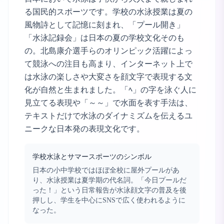
る国民的スポーツです。学校の水泳授業は夏の
風物詩として記憶に刻まれ、「プール開き」
「水泳記録会」は日本の夏の学校文化そのも
の。北島康介選手らのオリンピック活躍によっ
て競泳への注目も高まり、インターネット上で
は水泳の楽しさや大変さを顔文字で表現する文
化が自然と生まれました。「ﾍ」の字を泳ぐ人に
見立てる表現や「～～」で水面を表す手法は、
テキストだけで水泳のダイナミズムを伝えるユ
ニークな日本発の表現文化です。
学校水泳とサマースポーツのシンボル
日本の小中学校ではほぼ全校に屋外プールがあ
り、水泳授業は夏学期の代名詞。「今日プールだ
った！」という日常報告が水泳顔文字の普及を後
押しし、学生を中心にSNSで広く使われるように
なった。