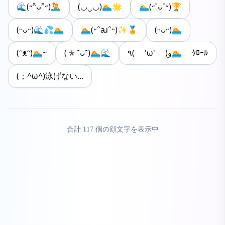
🌊(˶ᵔ̑ᴗᵔ̑˶)🤽
(◡‿◡)🏊🌟
🏊‍♂️(˶˃ᴗ˂˶)🏆
(ᵕᴗᵕ)🌊💦🏊
🏊(˶ˆꜷˆ˵)✨🏅
(ᵕ̤ᴗᵕ̤)🏊
(ᵔᴥᵔ)🏊~
(*˘ᴗ˘)🏊🌊
٩( 'ω' )و🏊 ｸﾛｰﾙ
(；^ω^)泳げない...
合計
117
個の顔文字を表示中