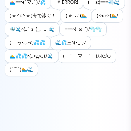
🏊‍♀️≡≡ﾍ(ﾟ▽､ﾟ)ﾉ💦
#ERROR!
( ε:)≡≡≡💨🌊
(*^o^*)海で泳ぐ！
(*˘ᴗ˘)🏊
(✧ω✧)🏊!
🐳🌊ﾍ(｡`･з･)_。。🌊
≡≡≡ﾍ(･ω･`)ﾉ🫧🫧
( っ•﹏•c)💦💦
🌊💦三ﾍ(･_･)ﾉ
🏊‍♂️💦💦ﾍ(｡>д<｡)ﾉ🌊
( ´ ▽ ` )ﾉ水泳♪
(ˆ⌒ˆ)🏊🌊