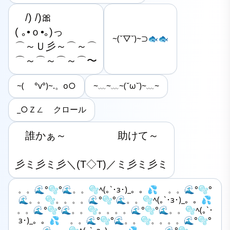
　/) /)🎀

( ｡•ｏ•｡)っ

~(˘▽˘)~⊃🐟🐟
⌒～Ｕ彡～⌒～⌒

⌒～⌒～⌒～⌒〜
~( °v°)~.。o○
~﹏~﹏~(˘ω˘)~﹏~
_○Ｚ∠ クロール
　誰かぁ～　　　　　助けて～

彡ミ彡ミ彡＼(T◇T)／ミ彡ミ彡ミ
。。🌊°🫧‪°🌊。。🫧ﾍ(｡`･з･)_。。💦 。。🌊°🫧‪°
🌊。。🫧。。。。🌊°🫧‪°🌊。。🫧ﾍ(｡`･з･)_。。💦
。。🌊°🫧‪°🌊。。🫧。。。。🌊°🫧‪°🌊。。🫧ﾍ(｡`･
з･)_。。💦 。。🌊°🫧‪°🌊。。🫧。。。。🌊°🫧‪°