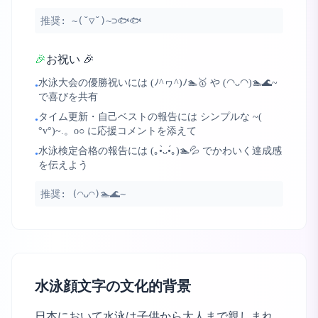
推奨:
~(˘▽˘)~⊃🐟🐟
🎉
お祝い 🎉
水泳大会の優勝祝いには (ﾉ^ヮ^)ﾉ🏊🥇 や (◠ᴗ◠)🏊🌊~
•
で喜びを共有
タイム更新・自己ベストの報告には シンプルな ~(
•
°v°)~.。o○ に応援コメントを添えて
水泳検定合格の報告には (｡•̀ᴗ•́｡)🏊💦 でかわいく達成感
•
を伝えよう
推奨:
(◠ᴗ◠)🏊🌊~
水泳顔文字の文化的背景
日本において水泳は子供から大人まで親しまれ