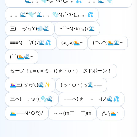
🌊。。🫧ﾍ(｡`･з･)_。。💦 。。🌊°🫧
。。🌊°🫧‪°🌊。。🫧ﾍ(｡`･з･)_。。💦
三( っ’ヮ’c)💨🌊
~°°~ﾍ(･ω･｡)ﾉ🌊
≡≡≡ﾍ( ´Д`)ﾉ🌊💦
(◕‿◕)🏊~
(◠ᴗ◠)🏊🌊~
(ˊ˘ˋ)🏊🌊~
セーノ！ε＝ε＝ミ＿((*・o・)＿彡ドボーン！
🏊‍♀️三(っ’ヮ’c)🌊✨
(っ・ω・)っ🌊≡≡≡
三ヘ( ｡･з･)_🫧🌊
≡≡≡ヘ(* – -)ノ🌊💦
🏊‍♂️≡≡≡ﾍ(°◇°;)ﾉ
～～(m￣ ￣)m
₍ᐢ..ᐢ₎🏊~