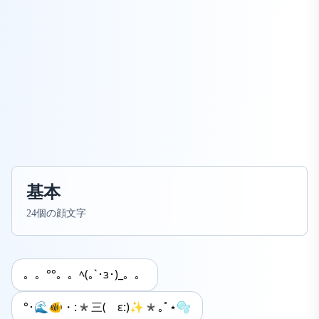
基本
24個の顔文字
。。°°。。ﾍ(｡`･з･)_。。
°･🌊🐠・:*三( ε:)✨*｡ﾟ⋆🫧