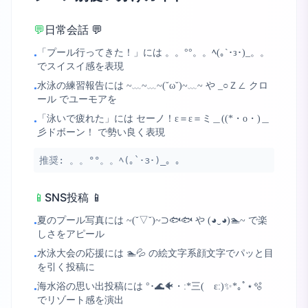
💬
日常会話 💬
「プール行ってきた！」には 。。°°。。ﾍ(｡`･з･)_。。
•
でスイスイ感を表現
水泳の練習報告には ~﹏~﹏~(˘ω˘)~﹏~ や _○Ｚ∠ クロ
•
ール でユーモアを
「泳いで疲れた」には セーノ！ε＝ε＝ミ＿((*・o・)＿
•
彡ドボーン！ で勢い良く表現
推奨:
。。°°。。ﾍ(｡`･з･)_。。
📱
SNS投稿 📱
夏のプール写真には ~(˘▽˘)~⊃🐟🐟 や (◕‿◕)🏊~ で楽
•
しさをアピール
水泳大会の応援には 🏊💦 の絵文字系顔文字でパッと目
•
を引く投稿に
海水浴の思い出投稿には °･🌊🐠・:*三( ε:)✨*｡ﾟ⋆🫧
•
でリゾート感を演出