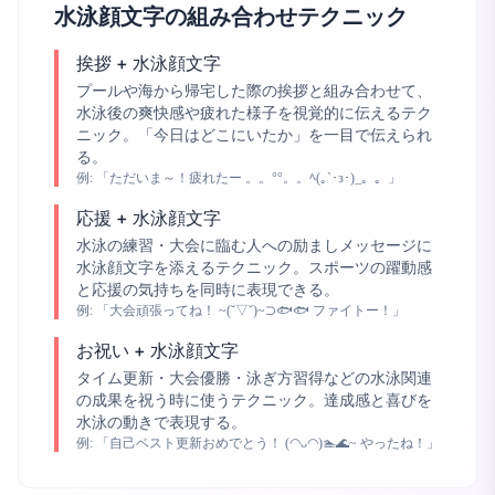
水泳顔文字の組み合わせテクニック
挨拶 + 水泳顔文字
プールや海から帰宅した際の挨拶と組み合わせて、
水泳後の爽快感や疲れた様子を視覚的に伝えるテク
ニック。「今日はどこにいたか」を一目で伝えられ
る。
例:
「ただいま～！疲れたー 。。°°。。ﾍ(｡`･з･)_。。」
応援 + 水泳顔文字
水泳の練習・大会に臨む人への励ましメッセージに
水泳顔文字を添えるテクニック。スポーツの躍動感
と応援の気持ちを同時に表現できる。
例:
「大会頑張ってね！ ~(˘▽˘)~⊃🐟🐟 ファイトー！」
お祝い + 水泳顔文字
タイム更新・大会優勝・泳ぎ方習得などの水泳関連
の成果を祝う時に使うテクニック。達成感と喜びを
水泳の動きで表現する。
例:
「自己ベスト更新おめでとう！ (◠ᴗ◠)🏊🌊~ やったね！」