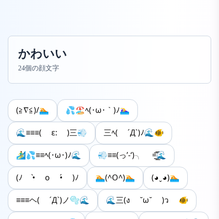
かわいい
24個の顔文字
(≧∇≦)/🏊
💦🏖️ﾍ(･ω･｀)ﾉ🏊‍♀️
🌊≡≡≡( ε: )三💨
三ﾍ( ´Д`)ﾉ🌊🐠
🏄‍♂️💦≡≡ﾍ(･ω･)ﾉ🌊
💨≡≡(っ’-‘)╮ =͟͟͞͞🌊
(ﾉ •̀ o •́ )ﾉ
🏊(^O^)🏊
(◕ˬ◕)🏊
≡≡≡ヘ( ´Д`)ノ🫧🌊
🌊三(ง ˘ω˘ )ว 🐠