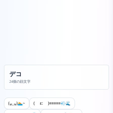
デコ
24個の顔文字
(ᴗ͈ˬᴗ͈)🏊~
( ε: )≡≡≡≡≡💨🌊