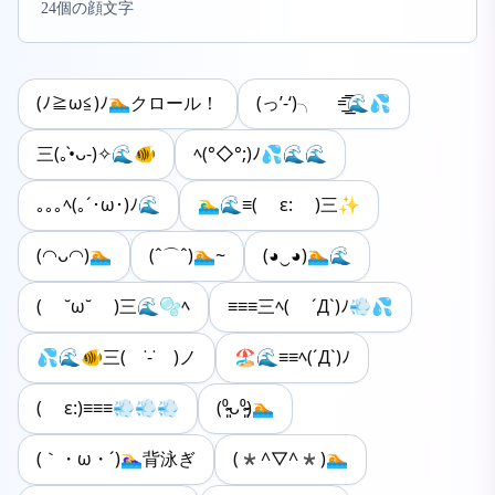
24個の顔文字
(ﾉ≧ω≦)ﾉ🏊クロール！
(っ’-‘)╮ =͟͟͞͞🌊💦
三(｡•̀ᴗ-)✧🌊🐠
ﾍ(°◇°;)ﾉ💦🌊🌊
｡｡｡ﾍ(｡´･ω･)ﾉ🌊
🏊‍♂️🌊≡( ε: )三✨
(◠ᴗ◠)🏊
(ˆ⌒ˆ)🏊~
(◕‿◕)🏊🌊
( ˘ω˘ )三🌊🫧ﾍ
≡≡≡三ﾍ( ´Д`)ﾉ💨💦
💦🌊🐠三( ˙-˙ )ノ
🏖️🌊≡≡ﾍ(´Д`)ﾉ
( ε:)≡≡≡💨💨💨
(⁰̷̴͈ᴗ⁰̷̴͈)🏊
(｀・ω・´)🏊‍♀️背泳ぎ
(*^▽^*)🏊