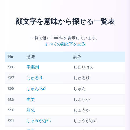
顔文字を意味から探せる一覧表
一覧で近い
100
件を表示しています。
すべての顔文字を見る
No
意味
読み
986
手裏剣
しゅりけん
987
じゅるり
じゅるり
988
しゅん ｼｭﾝ
しゅん
989
生姜
しょうが
990
浄化
じょうか
991
しょうがない
しょうがない