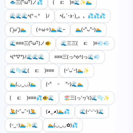
🐟三(･ิω･ิ)ノ💦
( ε: )≡🌊✨🏊‍♂️
🌊🌊🌊ﾍ(º﹃º )ﾉ
ﾍ(｡`･з･)_。。💦💦💦
(˘̩̩ω˘̩̩)🏊
(✧ω✧)🏊🌊~
🏊(˶ᵔ̑ᴗᵔ̑˶)🏊
🌊≡≡≡三(･ิω･ิ)ノ🐠
🌊三三( ε: )≡💨💨
ﾍ(°▽°)ﾉ🌊🌊🌊
≡≡≡三(っ^o^)っ🌊💨
🌊🫧🌊( ε: )≡≡≡
(˶˃ᴗ˂˶)🏊✨
🏊‍♂️(◡‿◡)🏊‍♂️
(˶ᵔ̑ ᵕ ᵔ̑˶)🌊🏊
( ε: )≡≡≡💦🐠🌊
🏖️三(っ’ヮ’c)🌊🫧✨
🤽(˶ˆᴗˆ˵)🤽
(◕‿◕)🏊💦
🌊(˶˃ᵕ˂˶)🌊
(ᵕ‿ᵕ)🏊✨🌊
🏊(◡‿◡✿)💦