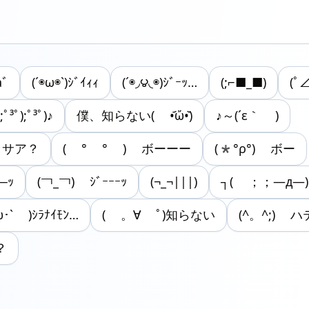
aﾞ
(´◉ω◉`)ｼﾞｲｨｨ
(´◉◞౪◟◉)ｼﾞｰｯ…
(;⌐■_■)
(ﾟ⊿
ﾟ);ﾟ³ﾟ)♪
僕、知らない( •᷄ὤ•᷅)
♪⁠～⁠(⁠´⁠ε⁠｀⁠ ⁠)
ッサア？
( ° ° ) ボーーー
(*°ρ°) ボー
─ｯ
(￢_￢) ｼﾞｰｰｰｯ
(¬_¬|||)
┐( ；；―д―)┌ﾎ
ω･` )ｼﾗﾅｲﾓﾝ…
( 。∀ ﾟ)知らない
(^。^;) 
？