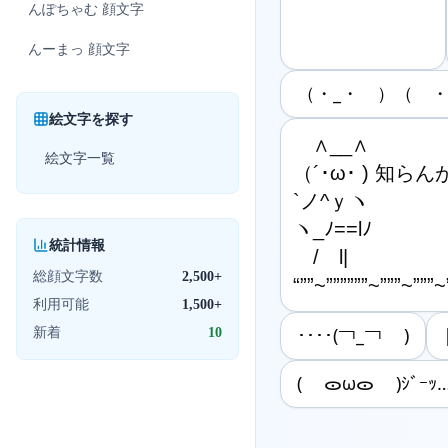
んぽちゃむ
顔文字
んーまっ
顔文字
（・_・ ）（ ・
絵文字を探す
　∧__∧

絵文字一覧
（´･ω･ ) 知らん
`ノ^ｙヽ

ヽ_ﾉ==lﾉ

統計情報
　/　l|

総顔文字数
2,500+
“””~””””””~”””~”””~
利用可能
1,500+
新着
10
････(￢_￢ )
( ᯣωᯣ )ｼﾞｰｯ