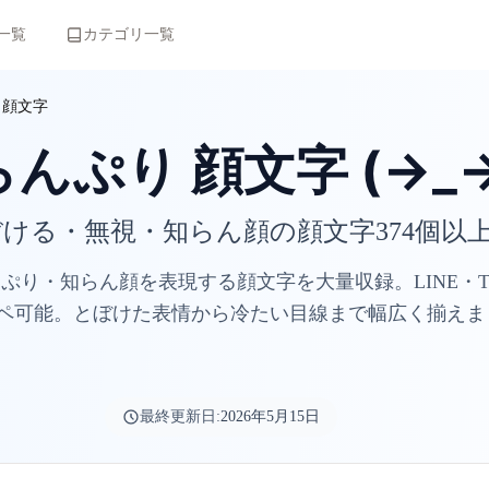
一覧
カテゴリ一覧
り顔文字
んぷり 顔文字 (→_→
ける・無視・知らん顔の顔文字374個以
・知らん顔を表現する顔文字を大量収録。LINE・Twitte
ペ可能。とぼけた表情から冷たい目線まで幅広く揃えま
最終更新日:
2026年5月15日