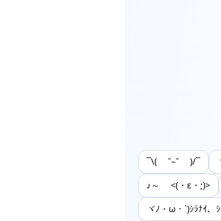
¯\( ˘–˘ )/¯
♪～ <(・ε・;)>
ヾﾉ・ω・`)ｼﾗﾅｲ、ｼ