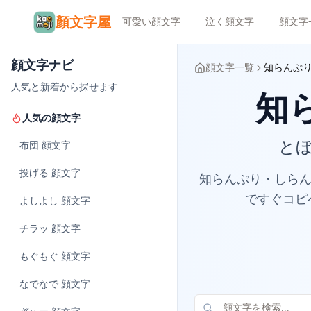
顏文字屋
可愛い顔文字
泣く顔文字
顔文字
顔文字ナビ
顔文字一覧
知らんぷ
人気と新着から探せます
知ら
人気の顔文字
とぼ
布団
顔文字
投げる
顔文字
知らんぷり・しらんぷり
ですぐコピ
よしよし
顔文字
チラッ
顔文字
もぐもぐ
顔文字
なでなで
顔文字