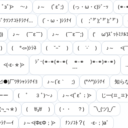
 ﾟзﾟ)> ～♪
♪～ (ﾟεﾟ;)
(っ・ω・c)ｼﾞｰｯ
(⚭-
ﾎﾞｸｿﾝﾅｺﾄﾁﾗﾅｲ…
(´・ω・)ｼﾗﾅｲ
( ;ﾟ³ﾟ);ﾟ³ﾟ);ﾟ³ﾟ)
)
♪～ (￣ε￣)
♪～ (￣ε￣;)
(‘ ω')ｽﾞｯﾄﾐﾃﾙ
)
( °◃◦)ｼﾗﾈ
( ˘–˘ )
( ˙-˙ )
♪～ <(
ｼﾞｰ(⚭-⚭(⚭-⚭( ⚭-⚭ )⚭-⚭)⚭-⚭)
<(-ε-*)>
---
●)厂ﾜﾀｼｬｼﾗﾅｲﾖ
♪⁠～⁠(⁠´⁠ε⁠｀⁠ ⁠;)
(°^°)ｼﾗﾅｲ
知らな
ーー
( ﾟ 3ﾟ)～♪
♪～<(ﾟεﾟ；)>
じ━(ㅍ_ㅍ)
(¬_¬*)
( ꇐ₃ꇐ )
(・・ ？)
¯\_(ツ)_/¯
ﾗﾅ—ｲ
♪～<(ФεФ；)>
ﾅﾝﾉｺﾄ？( -ε-；)aﾞ