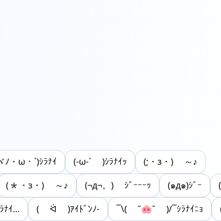
ヾﾉ・ω・`)ｼﾗﾅｲ
(-ω-´ )ｼﾗﾅｲｯ
(;・з・) ～♪
(*・з・) ～♪
(¬д¬。) ｼﾞｰｰｰｯ
(๑д๑)ｼﾞｰ
ﾗﾅｲ…
( ᐛ )ｱｲﾄﾞﾝﾉ-
¯\( ˘🐽˘ )/¯ｼﾗﾅｲﾆｮ