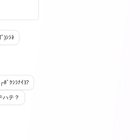
ﾟ)ｼﾗﾈ
ﾞｸｼﾗﾅｲﾖ?
ハテハテ？