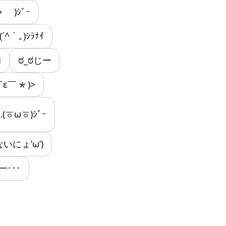
⚭ )ｼﾞｰ
(´^｀｡)ｼﾗﾅｲ
ﾖ
ಠ_ಠじー
￣ε￣*)>
…(ㆆωㆆ)ｼﾞｰ
いにょ’ω’)
━･･･