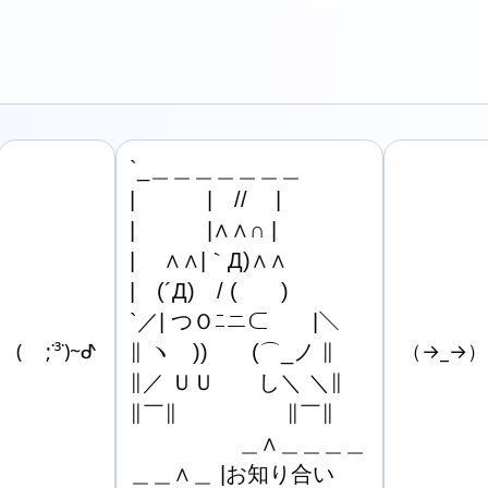
`_＿＿＿＿＿＿＿

|　　　 |　//　 |

|　　　 |∧∧∩ |

|　 ∧∧|｀Д)∧∧

|　(´Д)　/ (　　)

`／| つＯﾆニ⊂　　|＼

( ;˙³˙)~ᕷ
∥ ヽ　))　　(⌒_ノ ∥

（→_→）
∥／ ＵＵ　　し＼ ＼∥

∥￣∥　　　　　∥￣∥

　　　　　＿∧＿＿＿＿

＿＿∧＿ |お知り合い
