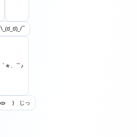
¯\_(ಠ_ಠ)_/¯
ﾟ゜*.゜ﾟ♪
 ᯣ ) じっ