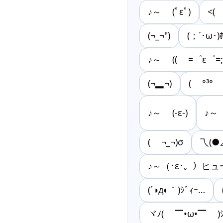
♪～ (ﾟεﾟ)
<(
(¬_¬")
(；´･ω･)
♪～ (( =゜ε゜=;)
(¬▂¬)
( °³° 
♪～ (-ε-)
♪～ 
( ¬_¬)σ
乁(●⊿
♪～（･ε･。）ヒュ
(´◑д◐｀)ｼﾞｨｰ…
ヾﾉ( ▔•ω•▔ )ｼ