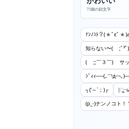
かわいい
75個の顔文字
ﾅﾝﾉｺﾄ？(*ﾟεﾟ*)
知らない〜( ;ﾟ³ﾟ);ﾟ³
( ;;￣３￣) サ
ｼﾞｨｨ──(｡￢д￢｡)─
┐(‘～`；)┌
|ू･
(p_-)ナンノコト！