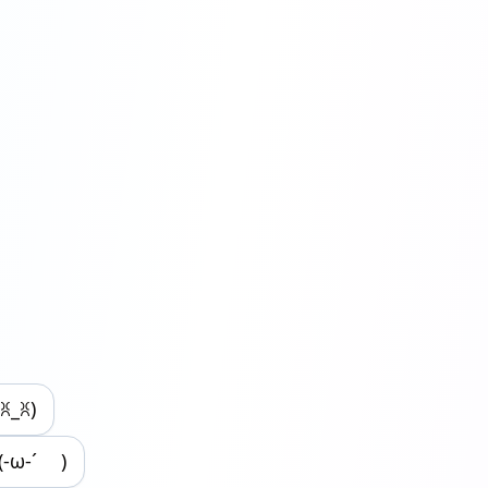
(ꐦ_ꐦ)
(-ω-´ )