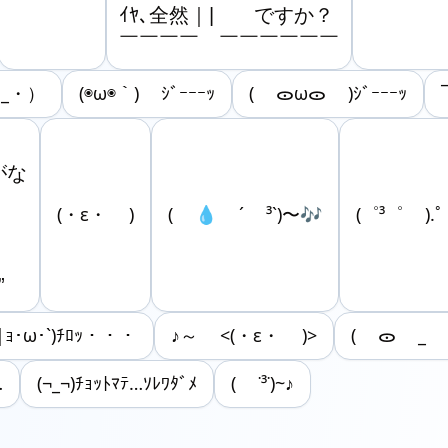
ｲﾔ､全然｜|　　ですか？

￣￣￣￣　￣￣￣￣￣￣
_・）
(◉ω◉｀) ｼﾞｰｰｰｯ
( ᯣωᯣ )ｼﾞｰｰｰｯ
がな

(・ε・ )
( 💧 ´ ³`)〜🎶
(゜³゜ ).
”
|ｮ･ω･`)ﾁﾛｯ・・・
♪～ <(・ε・ )>
( ᯣ _
…
(⁠¬⁠_¬⁠)ﾁｮｯﾄﾏﾃ…ｿﾚﾜﾀﾞﾒ
( ˙³˙)~♪