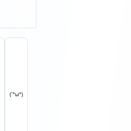
(´°ω°)