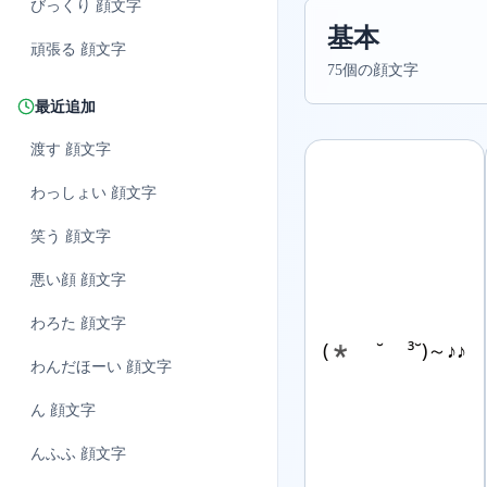
びっくり
顔文字
基本
頑張る
顔文字
75個の顔文字
最近追加
渡す
顔文字
わっしょい
顔文字
笑う
顔文字
悪い顔
顔文字
わろた
顔文字
(* ˘ ³˘)～♪♪
わんだほーい
顔文字
ん
顔文字
んふふ
顔文字