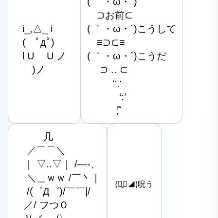
( ｀・ω・´)

　⊃お前⊂

i_,△_ i

( ｀・ω・´)こうして

(　ﾟдﾟ)

　≡⊃⊂≡

l U 　U ノ

( ｀・ω・´)こうだ

　)ノ
　 ⊃ .. ⊂

　 　 ‘∵

　　　 ‘:’

　　　; ิ
　　　几

　 ／⌒⌒＼

　｜ ▽..▽｜ /―-、

　 ＼＿ｗｗ /￣丶｜

(◣̯⩌◢)呪う
　 /(゜Д゜)/￣￣|/

　／/ フつＯ
