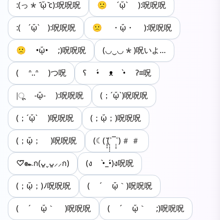
:(っ* ᷄ᾥ ᷅c):呪呪呪
🙁 ´ᾥ` ):呪呪呪
:( ´ᾥ` ):呪呪呪
🙁 ・ᾥ・ ):呪呪呪
🙁 •ᾥ• ;)呪呪呪
(◡‿◡*)呪いよ…
( ᐢ..ᐢ )つ呪
ʕ •́ ᴥ •̀ ʔ≡呪
|ू -ᾥ- ):呪呪呪
(；´ᾥ`)呪呪呪
(；´ᾥ` )呪呪呪
(；ᾥ；)呪呪呪
(；ᾥ； )呪呪呪
(☾( ̩̩̩̆(˃̣̣̣̣̣̣̣̣̣̣̣¯˂̣̣̣̣)##
♡⃛๛ก(ᴗ͈ˬᴗ͈⸝⸝ก)
(ง •̀_•́)ง呪呪
(；ᾥ；)ﾉ呪呪呪
( ´ ᾥ｀)呪呪呪
( ´ ᾥ｀ )呪呪呪
( ´ ᾥ｀ ;)呪呪呪