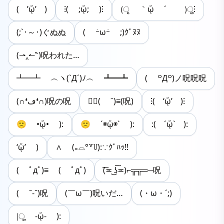
( ’ᾥ’ )
⁝( ;ᾥ; )⁝
(ृ ｀ᾥ ´ )ु⁝
(;`･～･)ぐぬぬ
( ｰ̀ωｰ́ ;)ｸﾞﾇﾇ
(⇀‸↼‶)呪われた…
┻━┻ ︵ヽ(`Д´)ﾉ︵ ┻━┻
( ꒪Д꒪)ノ呪呪呪
(∩❛ڡ❛∩)呪の呪
ⓒ⃛( ˙˙)≡(呪)
⁝( ‘ᾥ’ )⁝
🙁 •ᾥ• ):
🙁 ´◉ᾥ◉` ):
:( ´ᾥ` ):
‘ᾥ’ )
∧ (｡⌓°꒷꒦):∵ｸﾞﾊｯ!!
( ﾟдﾟ)≡ ( ﾟдﾟ)
(͠≖ ͜ʖ͠≖)⌐╦╦═─呪
( ˘-˘)呪
(￣ω￣)呪いだ…
(・ω・´;)
|ू -ᾥ- ):