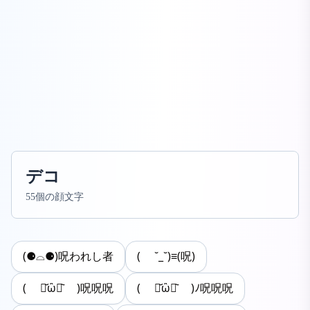
デコ
55個の顔文字
(⚈⌓⚈)呪われし者
( ˘_˘)≡(呪)
( ･᷄ὢ･᷅ )呪呪呪
( ･᷄ὢ･᷅ )ﾉ呪呪呪