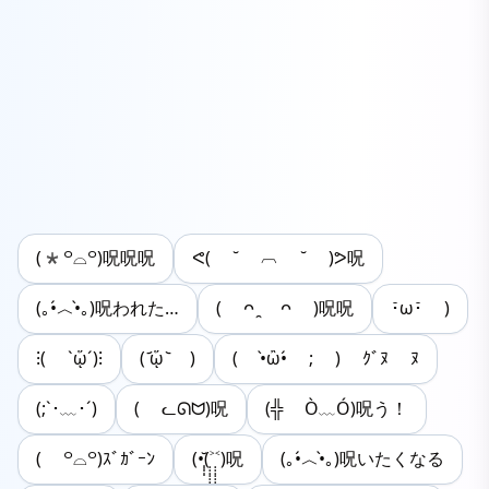
(*꒪⌓꒪)呪呪呪
ᕙ( ˘ ︹ ˘ )ᕗ呪
(｡•́︿•̀｡)呪われた…
( ᴖ ̯ ᴖ )呪呪
･̆ω･̆ )
⁝( `ᾥ´)⁝
( ᷄ᾥ ᷅ )
( •̀ὢ•́ ; ) ｸﾞﾇ ﾇ
(;`･﹏･´)
( ᓚᘏᗢ)呪
(╬ Ò﹏Ó)呪う！
( ꒪⌓꒪)ｽﾞｶﾞｰﾝ
(•̩̩̩̆(˃̣̣̣̣̣̣̣̣̣̣̣̣̣̣̣̣̣̣̣̣˂̣̣̣̣̣̣̣̣̣)呪
(｡•́︿•̀｡)呪いたくなる