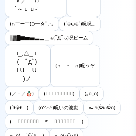
　Ｖ／　 /〉

　`～ｕｕ-′
(∩￣ー￣)⊃━☆ﾟ.･｡
(´⊙ω⊙`)呪呪…
▒▓█▇▆▅▃▂▁ԅ(¯Д¯ԅ)呪ビーム
i_,△_ i

(　ﾟдﾟ)

(∩ ᵕ ∩)呪うぞ
l U 　U 

　)ノ
(／－／🪆)
(⚭⃙⃚⃘᷄⑅⚭⃙⃚⃘᷅)
(｡ŏ_ŏ)
(´◉ᾥ◉｀)
(o꒪⌓꒪)呪いの波動
๛ก(Φ̀ωΦ́ก)
( ❀⃙⃕⃠⃝⃘⃚ ཀ ❀⃙⃕⃠⃝⃘⃚ )
๛ก( `ᾥ´ก )
๛ก(･ὢ･ก)