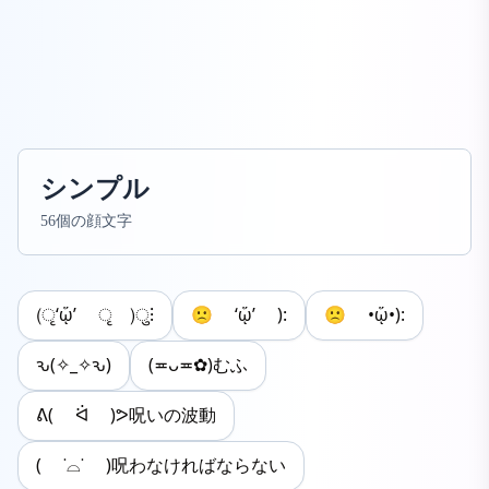
シンプル
56個の顔文字
(ृ‘ᾥ’ ृ )ु⁝
🙁 ‘ᾥ’ ):
🙁 •ᾥ•):
ԅ(✧_✧ԅ)
(≖ᴗ≖✿)むふ
ᕕ( ᐛ )ᕗ呪いの波動
( ˙⌓˙ )呪わなければならない