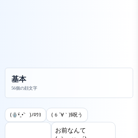
基本
56個の顔文字
(🪬•︠ˍ•︡ )ﾉﾛｳﾖ
(6´∀｀)§呪う
お前なんて
