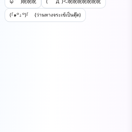
᷄ᾥ ᷅ )呪呪呪
( ﾟДﾟ)＜呪呪呪呪呪呪呪
(｢๑꒪ۿ꒪)｢ {ว่านหางจระเข้เป็นตุ๊ด)