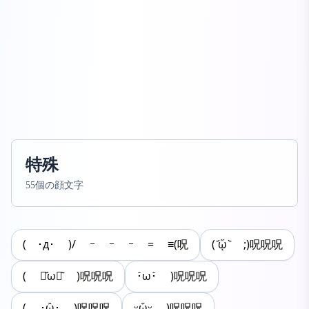
特殊
55個の顔文字
( ･д･ )/ ｰ ｰ ｰ = ≡(呪
( ᷄ᾥ ᷅ ;)呪呪呪
( ⌯᷄ω⌯᷅ )呪呪呪
･̆ω･̆ )呪呪呪
( ･ὢ･ )呪呪呪
ᵕᾥᵕ )呪呪呪