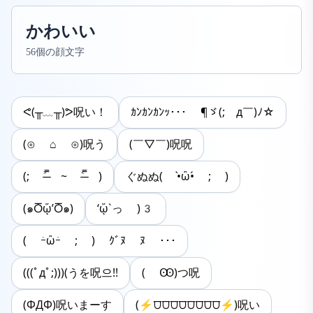
かわいい
56個の顔文字
ᕙ(╥﹏╥)ᕗ呪い！
ｶﾝｶﾝｶﾝｯ･･･ ¶ゞ(;￣д￣)ﾉ☆
(⊙ ⌂ ⊙)呪う
(￣▽￣)呪呪
(; ˃̶̿ ~ ˂̶̿ )
ぐぬぬ( •̀ὢ•́ ; )
(๑Ⴃᾥ’Ⴃ๑)
‘ᾥ`っ )3
( ｰ̀ὢｰ́ ; ) ｸﾞﾇ ﾇ ･･･
(((ﾟдﾟ;)))(うを呪으!!
( Ꙭ)つ呪
(ΦДΦ)呪いまーす
(⚡⩌⩌⩌⩌⩌⩌⩌⩌⚡)呪い