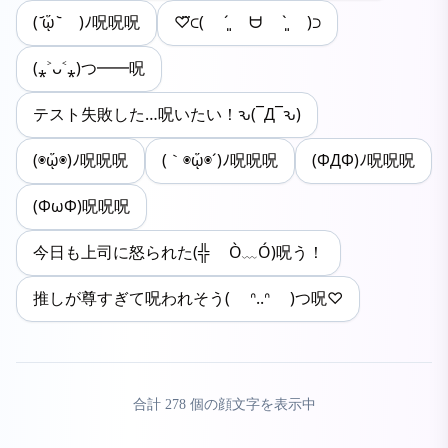
( ᷄ᾥ ᷅ )ﾉ呪呪呪
♡⃛⊂( ´͈ ᗨ `͈ )⊃
(⁎˃ᴗ˂⁎)つ━━呪
テスト失敗した…呪いたい！ԅ(¯Д¯ԅ)
(◉ᾥ◉)ﾉ呪呪呪
(｀◉ᾥ◉´)ﾉ呪呪呪
(ΦДΦ)ﾉ呪呪呪
(ΦωΦ)呪呪呪
今日も上司に怒られた(╬ Ò﹏Ó)呪う！
推しが尊すぎて呪われそう( ᐢ..ᐢ )つ呪♡
合計
278
個の顔文字を表示中