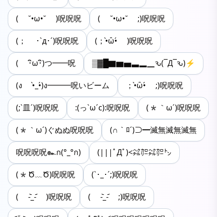
( ˘•ω•˘ )呪呪呪
( ˘•ω•˘ ;)呪呪呪
(； ･`д･´)呪呪呪
(；•̀ὢ•́ )呪呪呪
( ･ิω･ิ)つ━━呪
▒▓█▇▆▅▃▂▁ԅ(¯Д¯ԅ)⚡
(ง •̀_•́)ง━━━呪いビーム
；•̀ὢ•́ ;)呪呪呪
(;`皿´)呪呪呪
:(っ`ω´c):呪呪呪
(*｀ω´)呪呪呪
(*｀ω´)ぐぬぬ呪呪呪
(∩｀ﾛ´)⊃━滅無滅無滅無
呪呪呪呪๛ก(°_°ก)
(|||ﾟДﾟ)<㌶㌍㌶㌍㌧
(*Ծ﹏Ծ)呪呪呪
(`･_･´;)呪呪呪
( -᷅_-᷄ )呪呪呪
( -᷅_-᷄ ;)呪呪呪