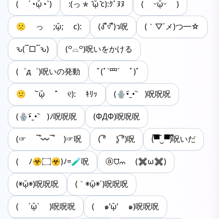
( ´◔ᾥ◔`)
:(っ* ᷄ᾥ ᷅c):ｸﾞﾇﾇ
( ᵕᾥᵕ )
🙁 っ ;ᾥ; c):
(ง ื▿ ื)ว呪
(｀▽´メ)つ━☆
ԅ(¯□¯ԅ)
(꒪⌓꒪)呪いをかける
(゜д゜)呪いの発動
ﾟ(ﾟ`罒´ ﾟ)ﾟ
🙁 ˘̀ᾥ ˘́ ୧): ｷﾘｯ
(🪬•︠ˍ•︡ )呪呪呪
(🪬•︠ˍ•︡ )ﾉ呪呪呪
(ΦДΦ)呪呪呪
(☞ ¯͒〰¯͒ )☞呪
( ͡° ʖ̯ ͡°)呪
(̿▀̿‿▀̿)̿呪いだ
( ﾉ☣۝☣)ﾉ=🧪呪
ⓐ⩌⩋ (✖ω✖)
(◉ᾥ◉)呪呪呪
(｀◉ᾥ◉´)呪呪呪
( ´ᾥ` )呪呪呪
( ๑‘ᾥ’ ๑)呪呪呪