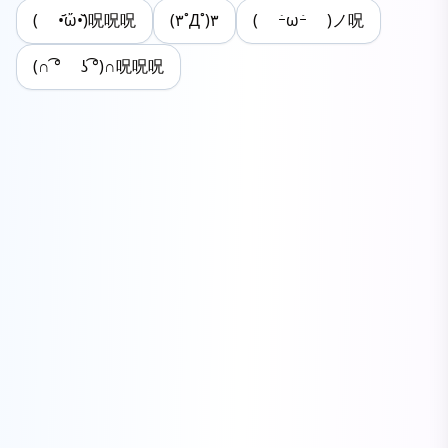
( •᷄ὤ•᷅)呪呪呪
(۳˚Д˚)۳
( ｰ̀ωｰ́ )ノ呪
(∩ ͡° ʖ ͡°)∩呪呪呪