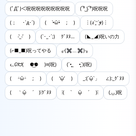
(ﾟДﾟ)＜呪呪呪呪呪呪呪呪呪
( ͡° ͜ʖ ͡°)呪呪呪
(； ･`д･´)
( •̀ὢ•́ ; )
⋮(งˋ͈ᵔˊ͈ⱴ)⋮
( -᷅_-᷄ )
(`･_･´;) ｸﾞﾇﾇ…
(◣_◢)呪いの力
(⌐■_■)呪ってやる
₀·(✖﹏✖)·₀
ᓚᘏᗢ( ⚈̛͜⚈ )≡(呪)
(´•̥ ̯ •̥`)(呪)
( ｰ̀ὢｰ́ ; )
( ‘ᾥ’ )
_:(´ᾥ`」 ∠):_ｸﾞﾇﾇ
( ｀ᾥ ´ )⁝ｸﾞﾇﾇ
⁝( ` ᾥ ´ )⁝
(◞‸◟)呪