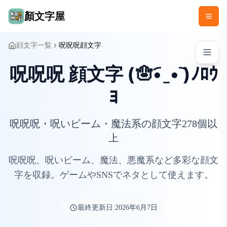
顏文字屋
顔文字一覧
呪呪呪顔文字
呪呪呪 顔文字 (🪬•︠ˍ•︡ )ﾉﾛｳ
ﾖ
呪呪呪・呪いビーム・魔法系の顔文字278個以
上
呪呪呪、呪いビーム、魔法、悪魔系など多彩な顔文
字を収録。ゲームやSNSでネタとして使えます。
最終更新日:
2026年6月7日