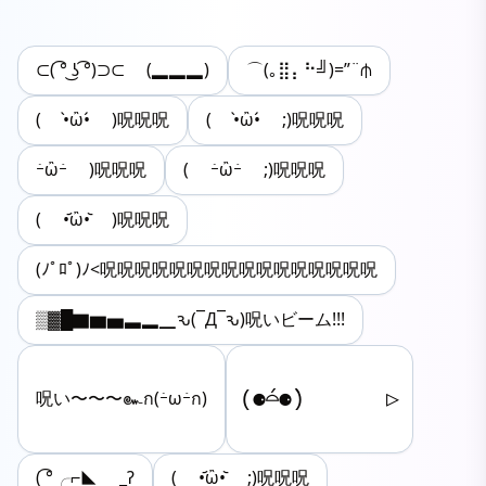
⊂( ͡° ͜ʖ ͡°)⊃⊂ (▂▂▂)
⌒(｡⣿⡄⠓╝)=”¨⫛
( •̀ὢ•́ )呪呪呪
( •̀ὢ•́ ;)呪呪呪
ｰ̀ὢｰ́ )呪呪呪
( ｰ̀ὢｰ́ ;)呪呪呪
( •᷄ὢ•᷅ )呪呪呪
(ﾉﾟﾛﾟ)ﾉ<呪呪呪呪呪呪呪呪呪呪呪呪呪呪呪呪
▒▓█▇▆▅▃▂▁ԅ(¯Д¯ԅ)呪いビーム!!!
(⚈́⌓⚈̀)⠀⠀⠀⠀⠀▷
呪い〜〜〜‪๛ก(ｰ̀ωｰ́ก)
( ͡°╭⌐◣ _ʔ
( •᷄ὢ•᷅ ;)呪呪呪