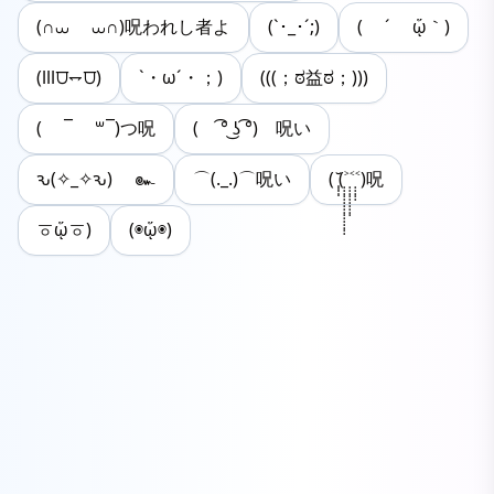
(∩⩊ ⩊∩)呪われし者よ
(`･_･´;)
( ´ ᾥ｀)
(lll⩌⥐⩌)
`・ω´・；)
(((；ಠ益ಠ；)))
( ¯ ꒳¯)つ呪
(ゝ ͡° ͜ʖ ͡°)ゝ呪い
ԅ(✧_✧ԅ) ๛
⌒(._.)⌒呪い
( ̩̩̩̆(˃̣̣̣̣̣̣̣̣̣̣̣̣̣̣̣̣˂̣̣̣̣̣̣̣̣̣̣˂̣̣̣̣̣)呪
ㆆᾥㆆ)
(◉ᾥ◉)