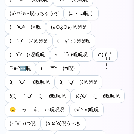
(๑•̀ㅁ•́ฅ✧呪っちゃうぞ
(⑉･̆-･̆⑉)呪う
( •̀ω•́ )✧呪
(๑ႣᾥႣ๑)呪呪呪
( ‘ᾥ’ )ﾉ呪呪呪
( ’ᾥ’；)呪呪呪
( ’ᾥ’ )ﾉ呪呪呪
⁝( `ᾥ´)⁝呪呪呪
⊂(˘̩̩̩̆(˃̣̣̣̣̣̣̣̣̣̣̣̣̣̣̣˂̣̣̣̣̣̣̣̣̣˂̣̣̣̣˂̣̣
ʕ•́ᴥ•̀ʔ↔呪
( ᐢ˙꒳​˙ᐢ )≡(呪)
⁝( `ᾥ´ ;)⁝呪呪呪
⁝( ‘ᾥ’ )⁝呪呪呪
⁝(ृ ｀ᾥ´ ृ )⁝呪呪呪
(ृ‘ᾥ’ ृ )⁝呪呪呪
🙁 っ ;ᾥ; c):呪呪呪
(๑`^´๑)呪呪
(∩´∀`∩)つ呪
(o´ω`o)呪うべき