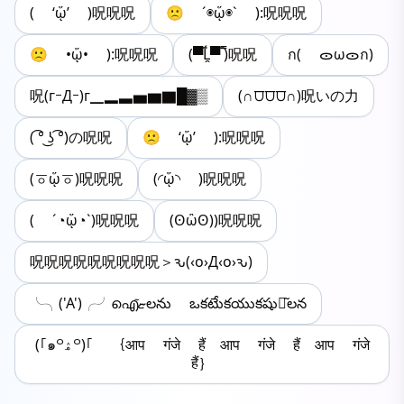
( ‘ᾥ’ )呪呪呪
🙁 ´◉ᾥ◉` ):呪呪呪
🙁 •ᾥ• ):呪呪呪
(▀̿Ĺ̯▀̿ ̿)呪呪
ก( ᯣωᯣก)
呪(гｰДｰ)г▁▂▃▅▆▇█▓▒
(∩⩌⩌⩌∩)呪いの力
( ͡° ͜ʖ ͡°)の呪呪
🙁 ‘ᾥ’ ):呪呪呪
(ㆆᾥㆆ)呪呪呪
(◜ᾥ◝ )呪呪呪
( ´◔ᾥ◔`)呪呪呪
(ʘὢʘ))呪呪呪
呪呪呪呪呪呪呪呪呪＞ԅ(‹o›Д‹o›ԅ)
╰╮('A')╭╯ഐޏ͂లను ఒకటేుకయుకషుఒ͂లన
(｢๑꒪ۿ꒪)｢ ｛आप गंजे हैं आप गंजे हैं आप गंजे
हैं｝