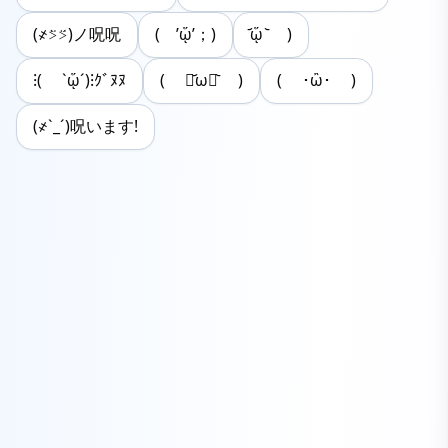
(҂⍩̀⍩́)ノ呪呪
( ’ᾥ’；)
᷄ᾥ ᷅ )
⁝( `ᾥ´)⁝ｸﾞﾇﾇ
( ⌯᷄ω⌯᷅ )
( ･ὢ･ )
(҂`_´)呪います!