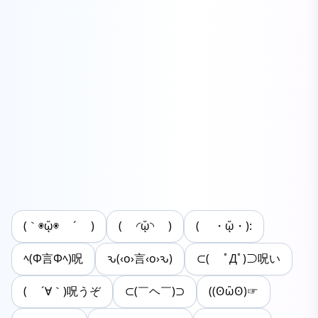
(｀◉ᾥ◉ ´ )
( ◜ᾥ◝ )
( ・ᾥ・):
ﾍ(Φ言Φﾍ)呪
ԅ(‹o›言‹o›ԅ)
⊂( ﾟДﾟ)⊃呪い
( ´∀｀)呪うぞ
⊂(￣ヘ￣)⊃
((ʘὢʘ)☞