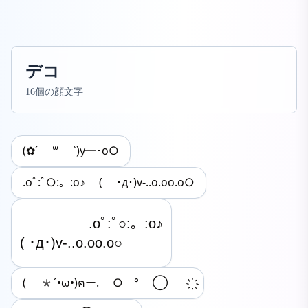
デコ
16個の顔文字
(✿´ ꒳ `)y━･o○
.oﾟ:ﾟ○:。:o♪ ( ･д･)v-..o.oo.o○
　　　　　.oﾟ:ﾟ○:。:o♪

( ･д･)v-..o.oo.o○
( *´•ω•)ฅー. ○ ° ◯ ҉