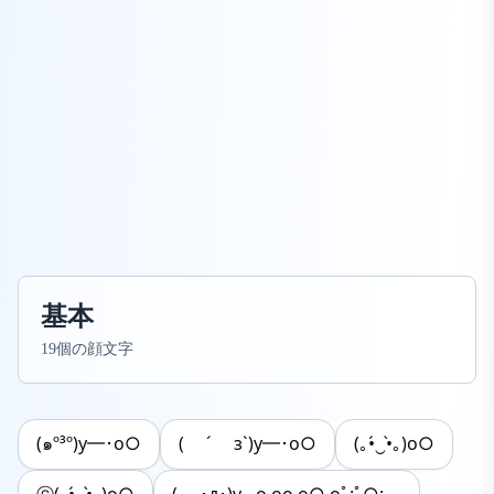
基本
19個の顔文字
(๑º³º)y━･o○
( ´ з`)y━･o○
(｡•́‿•̀｡)o○