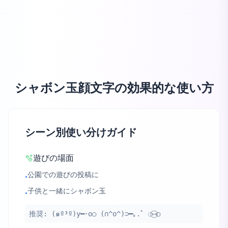
シャボン玉顔文字の効果的な使い方
シーン別使い分けガイド
🫧
遊びの場面
公園での遊びの投稿に
•
子供と一緒にシャボン玉
•
推奨:
(๑º³º)y━･o○ (∩^o^)⊃━｡.ﾟ ◌⑅⃝○