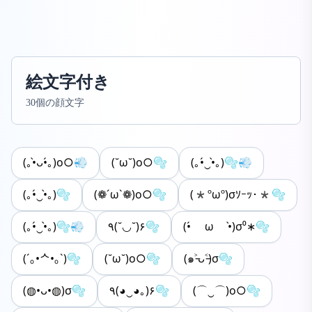
絵文字付き
30個の顔文字
(｡•̀ᴗ•́｡)o○💨
(˘ω˘)o○🫧
(｡•́‿•̀｡)🫧💨
(｡•́‿•̀｡)🫧
(❁´ω`❁)o○🫧
(*ºωº)σｿｰｯ･*🫧
(｡•́‿•̀｡)🫧💨
٩(˘◡˘)۶🫧
(•́ ω •̀)σ⁰∗🫧
(´｡•ᄉ•｡`)🫧
(˘ω˘)o○🫧
(๑˃̵ᴗ˂̵)σ🫧
(◍•ᴗ•◍)σ🫧
٩(◕‿◕｡)۶🫧
(⌒‿⌒)o○🫧