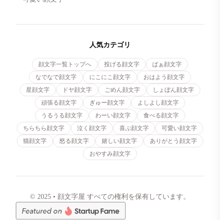
人気カテゴリ
顔文字一覧トップへ
投げる顔文字
ぱぁ顔文字
なでなで顔文字
にこにこ顔文字
おはよう顔文字
星顔文字
ドヤ顔文字
ごめん顔文字
しょぼん顔文字
頑張る顔文字
ぎゅー顔文字
よしよし顔文字
うるうる顔文字
わーい顔文字
食べる顔文字
ちらちら顔文字
泣く顔文字
喜ぶ顔文字
可愛い顔文字
猫顔文字
怒る顔文字
嬉しい顔文字
ありがとう顔文字
おやすみ顔文字
© 2025 • 顔文字屋 すべての権利を保有しています。