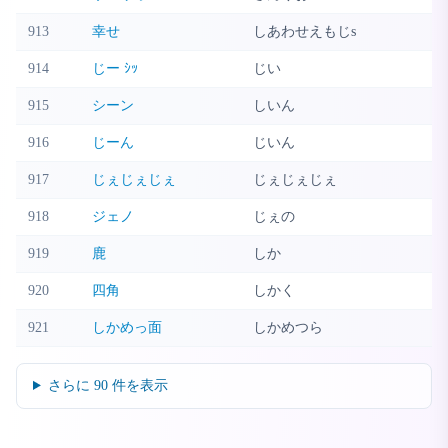
913
幸せ
しあわせえもじs
914
じー ｼｯ
じい
915
シーン
しいん
916
じーん
じいん
917
じぇじぇじぇ
じぇじぇじぇ
918
ジェノ
じぇの
919
鹿
しか
920
四角
しかく
921
しかめっ面
しかめつら
さらに
90
件を表示