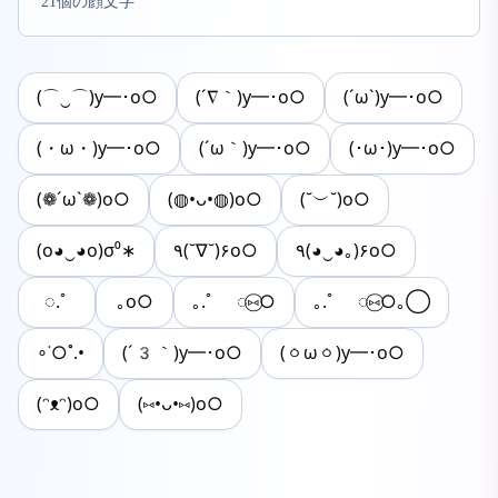
21個の顔文字
(⌒‿⌒)y━･o○
(´∇｀)y━･o○
(´ω`)y━･o○
(・ω・)y━･o○
(´ω｀)y━･o○
(･ω･)y━･o○
(❁´ω`❁)o○
(◍•ᴗ•◍)o○
(˘︶˘)o○
(o◕‿◕o)σ⁰∗
٩(˘∇˘)۶o○
٩(◕‿◕｡)۶o○
◌.ﾟ
｡o○
｡.ﾟ ◌⑅⃝○
｡.ﾟ ◌⑅⃝○｡◯
∘˙○˚.•
(´3｀)y━･o○
(ㆁωㆁ)y━･o○
(ᵔᴥᵔ)o○
(⑅•ᴗ•⑅)o○