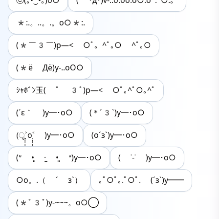
ⓒ(｡•́‿•̀｡)o○
( ･д･)v-..o.oo.o○.oﾟ:ﾟ○:。
*:.。..。.。o○*:.
(*￣3￣)p―< ○ﾟ。^ﾟ｡○ ^ﾟ｡○
(*ё Дё)y-..oO○
ｼｬﾎﾞﾝ玉( ﾟ 3ﾟ)p―< ○ﾟ｡^ﾟ○｡^ﾟ
(´ε｀ )y━･o○
(＊´3`)y━･o○
(ू˃̣̣̣̣̣̣o˂̣̣̣̣̣̣ )y━･o○
(o´з`)y━･o○
(ᐡ •͈ ·̫ •͈ ᐡ)y━･o○
( ˙-˙ )y━･o○
○o。.（ ´ з`）
｡ﾟ○ﾟ｡.ﾟ○ﾟ. (´з`)y━━
(*ﾟ3ﾟ)y-~~~。o○◯