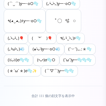
(⌒‿⌒)y━･o○🫧
(｡•́ᴗ•̀｡)y━･o○🫧
⠀ﾟ〇 🫧⠀𓏸
٩(◕‿◕｡)۶y━･o○🫧
(｡•̀ᴗ•́｡)🎈
( ˙꒳˙ )🎈
٩(｡•́‿•̀｡)۶🫧
(｡•́ω•̀｡)💨
(๑˃̵ᴗ˂̵)y━･o○💨
(˘︶˘).｡.:*🫧
(ꈍᴗꈍ)σ🫧🫧
(•ᴗ•)σ🫧○
(˘ω˘)y━🫧🫧🫧
(*´ω`*)σ🫧✨
(⌒▽⌒)y━🫧🫧
合計
111
個の顔文字を表示中