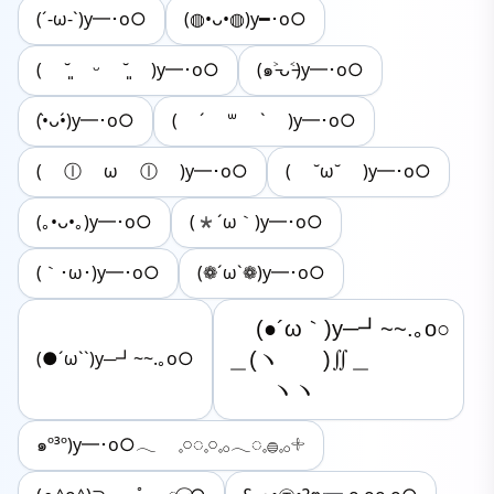
(´-ω-`)y━･o○
(◍•ᴗ•◍)y━･o○
( ˘͈ ᵕ ˘͈ )y━･o○
(๑˃̵ᴗ˂̵)y━･o○
(•̀ᴗ•́)y━･o○
( ´ ꒳ ` )y━･o○
( ⓛ ω ⓛ )y━･o○
( ˘ω˘ )y━･o○
(｡•ᴗ•｡)y━･o○
(*´ω｀)y━･o○
(｀･ω･)y━･o○
(❁´ω`❁)y━･o○
　 (●´ω｀)y─┛~~.｡o○

＿(ヽ　　)∬＿

(●´ω``)y─┛~~.｡o○
　　ヽヽ
๑º³º)y━･o○𓂃 𓈒𓏸◌𓈒𓏸𓈒𓂂𓂃◌𓈒𓐍𓈒𓂂𓇬