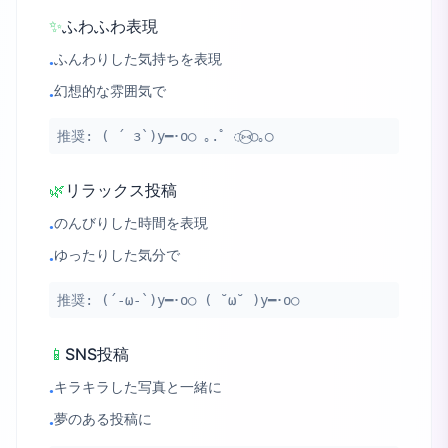
✨
ふわふわ表現
ふんわりした気持ちを表現
•
幻想的な雰囲気で
•
推奨:
( ´ з`)y━･o○ ｡.ﾟ ◌⑅⃝○｡◯
🌿
リラックス投稿
のんびりした時間を表現
•
ゆったりした気分で
•
推奨:
(´-ω-`)y━･o○ ( ˘ω˘ )y━･o○
📱
SNS投稿
キラキラした写真と一緒に
•
夢のある投稿に
•