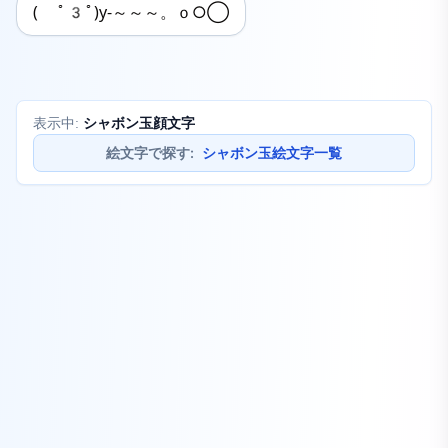
( ﾟ3ﾟ)y-～～～。ｏ○◯
シャボン玉顔文字
表示中:
絵文字で探す
:
シャボン玉絵文字一覧