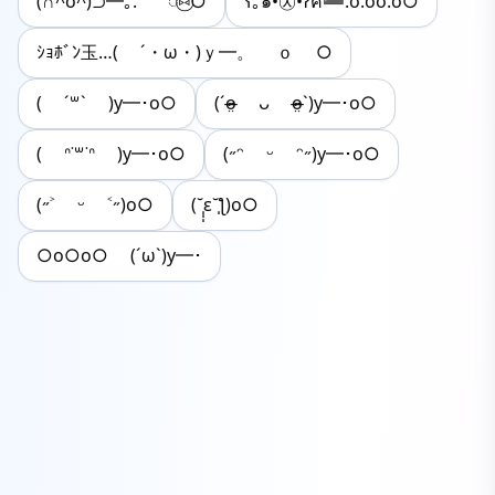
(∩^o^)⊃━｡.ﾟ ◌⑅⃝○
ʕ｡๑•㉨•ʔฅ➖.o.oo.o○
ｼｮﾎﾞﾝ玉…( ´・ω・)ｙ━。 ｏ ○
( ˊ꒳ˋ )y━･o○
(ˊo̴̶̷̤ ᴗ o̴̶̷̤ˋ)y━･o○
( ᐢ˙꒳​˙ᐢ )y━･o○
(˶ᵔ ᵕ ᵔ˶)y━･o○
(˶˃ ᵕ ˂˶)o○
(˘̩̩̩ε˘̩ƪ)o○
○o○o○ (´ω`)y━･