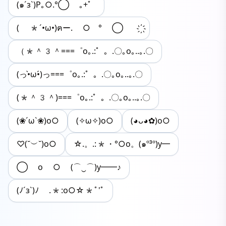
(๑´з`)Ρ｡○.°◯ ｡+゜
( *´•ω•)ฅー. ○ ° ◯ ҉
（*＾3＾===゜o｡.:゜。.〇｡o｡..｡.〇
(っ•̀ω•́)っ===゜o｡.:゜。.〇｡o｡..｡.〇
(*＾3＾)===゜o｡.:゜。.〇｡o｡..｡.〇
(❀´ω`❀)o○
(✧ω✧)o○
(◕ᴗ◕✿)o○
♡(˘︶˘)o○
☆.。.:*・°○o。(๑º³º)y━
◯ o ○ (⌒‿⌒)y━━♪
(ﾉ´з`)ﾉ .*:o○☆*ﾟ'ﾟ