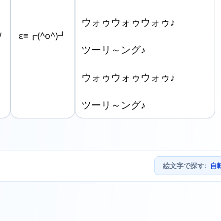
ウォゥウォゥウォゥ♪

ﾉ
ε≡┏(^o^)┛
ツーリ～ング♪

ウォゥウォゥウォゥ♪

絵文字で探す
:
自