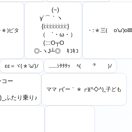
　　　　(~)

　　γ´⌒｀ヽ

　　 {i:i:i:i:i:i:i:i:}

^*)ピタ
・:*三( o’ω’)oʬ
　　（　´・ω・）

　 　 (:::O┬O

　◎-ヽJ┴◎　ｷｺｷｺ
εε＝ヾ(*’ω’)ﾉ
……ｼﾀﾀﾀｯ ﾍ( ˙³˙ )ﾉ
コー

ママ┏(´ー｀*┏)(^◇^)_子ども
◇^)_ふたり乗り♪