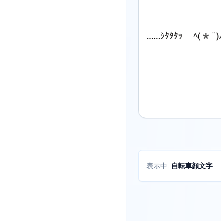
……ｼﾀﾀﾀｯ ﾍ(*¨)
自転車顔文字
表示中: