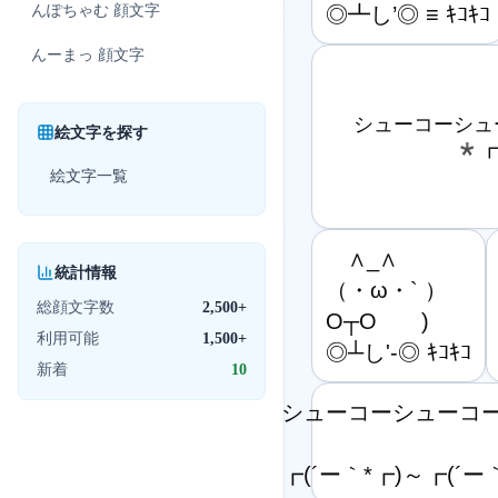
んぽちゃむ
顔文字
◎┻し’◎ ≡ ｷｺｷｺ
んーまっ
顔文字
シューコーシュ
絵文字を探す
*┏
絵文字一覧
　∧_∧

統計情報
（・ω・` ）

総顔文字数
2,500+
O┬O　　)

利用可能
1,500+
◎┴し'-◎ ｷｺｷｺ
新着
10
シューコーシューコー
┏(´ー｀*┏)～┏(´ー