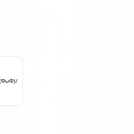
ΦωΦ)ﾉ