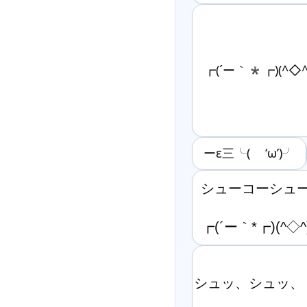
┏(´ー｀*┏)(^◇
ーε三╰( ‘ω’)╯
シューコーシュー
┏(´ー｀*┏)(^
シュッ、シュッ、
