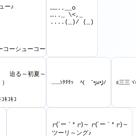
ー♪

……..__o

….._ \<,_

....(_)/ (_)
) 　 迫る～初夏～地獄の季節～♪

）　　

……ｼﾀﾀﾀｯ ﾍ( ˘•̥ω•̥)ﾉ
ε三三ヾ(
ｷｺｷｺ
┏(´ー｀*┏)～┏(´ー｀*┏)～

 ツーリ～ング♪
