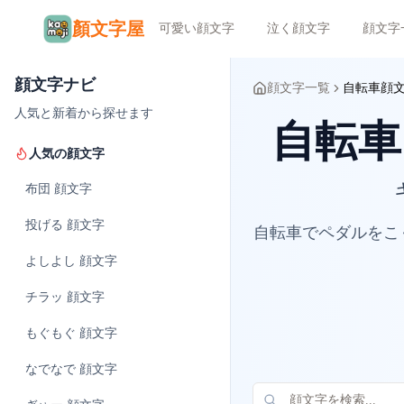
顏文字屋
可愛い顔文字
泣く顔文字
顔文字
顔文字ナビ
顔文字一覧
自転車顔
人気と新着から探せます
自転車 顔
人気の顔文字
布団
顔文字
投げる
顔文字
自転車でペダルをこ
よしよし
顔文字
チラッ
顔文字
もぐもぐ
顔文字
なでなで
顔文字