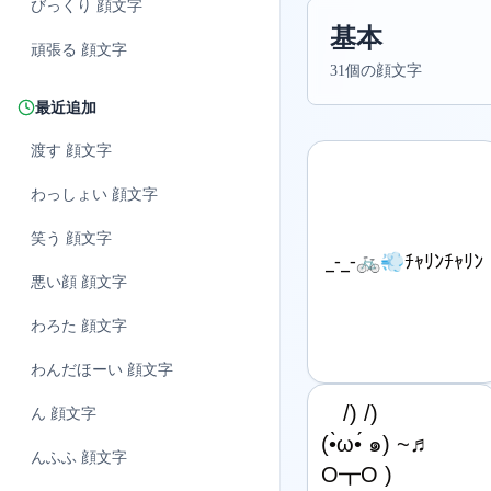
びっくり
顔文字
基本
頑張る
顔文字
31個の顔文字
最近追加
渡す
顔文字
わっしょい
顔文字
笑う
顔文字
_-_-🚲💨ﾁｬﾘﾝﾁｬﾘﾝ
悪い顔
顔文字
わろた
顔文字
わんだほーい
顔文字
　/) /)

ん
顔文字
(•̀ω•́ ๑) ~♬

んふふ
顔文字
O┳O )
