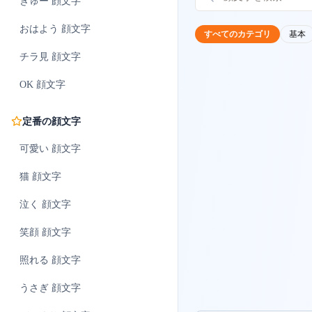
ぎゅー
顔文字
おはよう
顔文字
すべてのカテゴリ
基本
チラ見
顔文字
OK
顔文字
定番の顔文字
可愛い
顔文字
猫
顔文字
泣く
顔文字
笑顔
顔文字
照れる
顔文字
うさぎ
顔文字