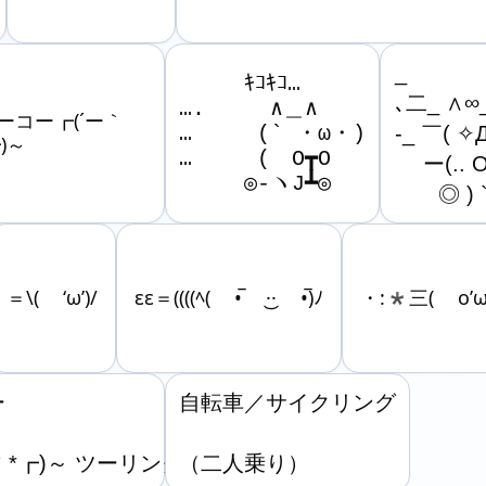
_

⠀⠀⠀⠀ｷｺｷｺ…

､二_ ∧∞_
….　　　∧＿∧

ーコー┏(´ー｀
…　　　(` ・ω・)

-_ ￣( ✧Д
)～
…　　　(　O┳O

　 ー(.. 
　　　◎-ヽJ┻◎
　　◎ ) `
＝\( ‘ω’)/
εε＝((((ﾍ( •̅ ·͜· •̅)ﾉ
・:*三( o’ω’


自転車／サイクリング

｀*┏)～ ツーリング♪
（二人乗り）