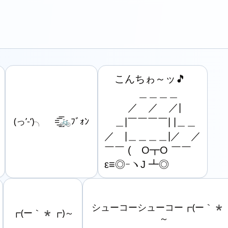
　こんちゎ～ッ🎵

　　　 ＿＿＿＿

　　 ／　／　／|

(っ’-‘)╮ =͟͟͞͞🚲ﾌﾞｫﾝ
　＿|￣￣￣￣| |＿＿

／　|＿＿＿＿|／　／

￣￣ (　O┳O ￣￣

ε≡◎ｰヽJ ┻◎
シューコーシューコー┏(ー｀*┏
┏(ー｀*┏)～
～