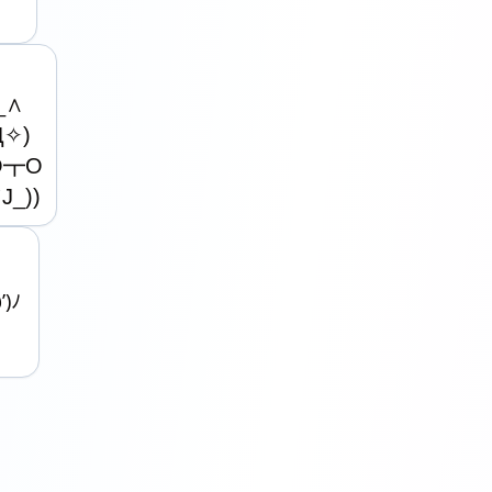
∧

✧)

O┳O

J_))
)ﾉ