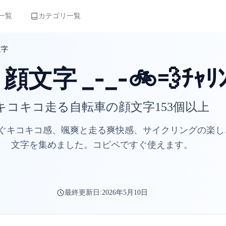
一覧
カテゴリ一覧
文字
文字 _-_-🚲💨ﾁｬﾘﾝ
キコキコ走る自転車の顔文字153個以上
ぐキコキコ感、颯爽と走る爽快感、サイクリングの楽し
文字を集めました。コピペですぐ使えます。
最終更新日:
2026年5月10日