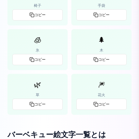
椅子
手袋
コピー
コピー
🧊
🌲
氷
木
コピー
コピー
🌿
🎆
草
花火
コピー
コピー
バーベキュー絵文字一覧
とは