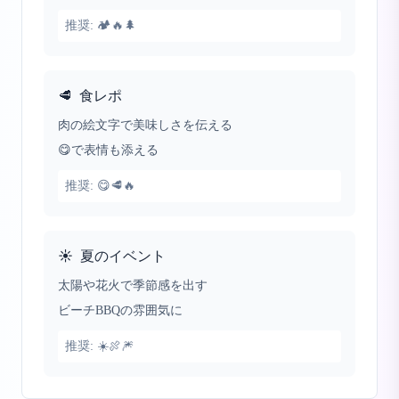
推奨:
🏕️🔥🌲
🥩
食レポ
肉の絵文字で美味しさを伝える
😋で表情も添える
推奨:
😋🥩🔥
☀️
夏のイベント
太陽や花火で季節感を出す
ビーチBBQの雰囲気に
推奨:
☀️🍖🎆