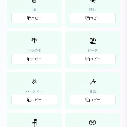
🧂
☀️
塩
晴れ
コピー
コピー
🌴
🏖️
ヤシの木
ビーチ
コピー
コピー
🎉
🎶
パーティー
音楽
コピー
コピー
🪑
🧤