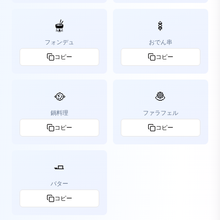
🫕
🍢
フォンデュ
おでん串
コピー
コピー
🥘
🧆
鍋料理
ファラフェル
コピー
コピー
🧈
バター
コピー