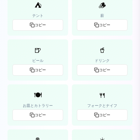
⛺
🪵
テント
薪
コピー
コピー
🍺
🥤
ビール
ドリンク
コピー
コピー
🍽️
🍴
お皿とカトラリー
フォークとナイフ
コピー
コピー