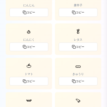
にんじん
唐辛子
コピー
コピー
🧄
🥬
にんにく
レタス
コピー
コピー
🍅
🥒
トマト
きゅうり
コピー
コピー
🫛
🍠