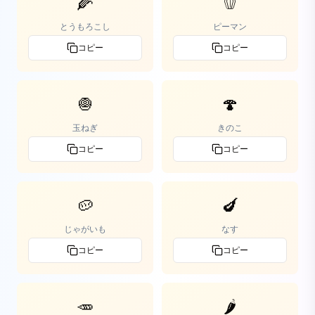
🌽
🫑
とうもろこし
ピーマン
コピー
コピー
🧅
🍄
玉ねぎ
きのこ
コピー
コピー
🥔
🍆
じゃがいも
なす
コピー
コピー
🥕
🌶️