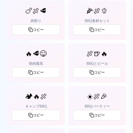
🍗🍖🥩
🌽🍖🫑
肉祭り
BBQ食材セット
コピー
コピー
🔥🥩😋
🍖🍺🔥
焼肉最高
BBQとビール
コピー
コピー
🏕️🔥🍖
☀️🍖🎉
キャンプBBQ
BBQパーティー
コピー
コピー