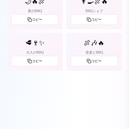
🌙🔥🍖
👨‍🍳🍖🔥
夜のBBQ
BBQシェフ
コピー
コピー
🥩🍷✨
🍖🎶🔥
大人のBBQ
音楽とBBQ
コピー
コピー