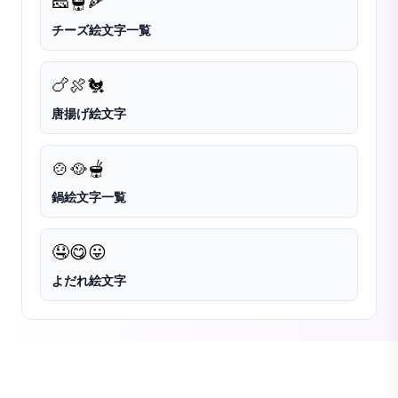
🧀
🫕
🍕
チーズ絵文字一覧
🍗
🍖
🐔
唐揚げ絵文字
🍲
🥘
🫕
鍋絵文字一覧
🤤
😋
😛
よだれ絵文字