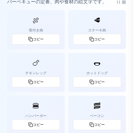
バーベキューの定番、肉や食材の絵文字です。
11
個
🍖
🥩
骨付き肉
ステーキ肉
コピー
コピー
🍗
🌭
チキンレッグ
ホットドッグ
コピー
コピー
🍔
🥓
ハンバーガー
ベーコン
コピー
コピー