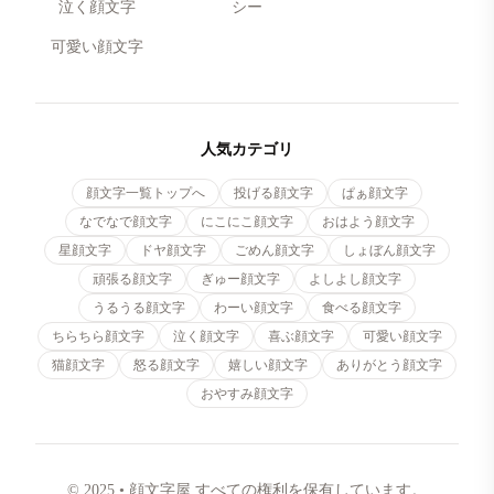
泣く顔文字
シー
可愛い顔文字
人気カテゴリ
顔文字一覧トップへ
投げる顔文字
ぱぁ顔文字
なでなで顔文字
にこにこ顔文字
おはよう顔文字
星顔文字
ドヤ顔文字
ごめん顔文字
しょぼん顔文字
頑張る顔文字
ぎゅー顔文字
よしよし顔文字
うるうる顔文字
わーい顔文字
食べる顔文字
ちらちら顔文字
泣く顔文字
喜ぶ顔文字
可愛い顔文字
猫顔文字
怒る顔文字
嬉しい顔文字
ありがとう顔文字
おやすみ顔文字
© 2025 • 顔文字屋 すべての権利を保有しています。