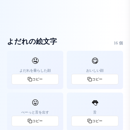
よだれの絵文字
16
個
🤤
😋
よだれを垂らした顔
おいしい顔
コピー
コピー
😛
👅
べーっと舌を出す
舌
コピー
コピー