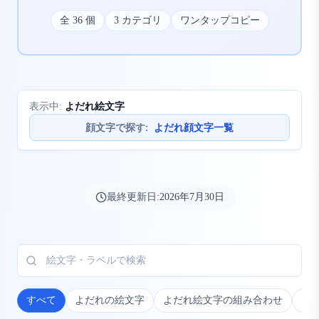
全
36
個
3
カテゴリ
ワンタップコピー
よだれ絵文字
表示中:
顔文字で探す
:
よだれ顔文字一覧
最終更新日:
2026年7月30日
すべて
よだれの絵文字
よだれ絵文字の組み合わせ
よ