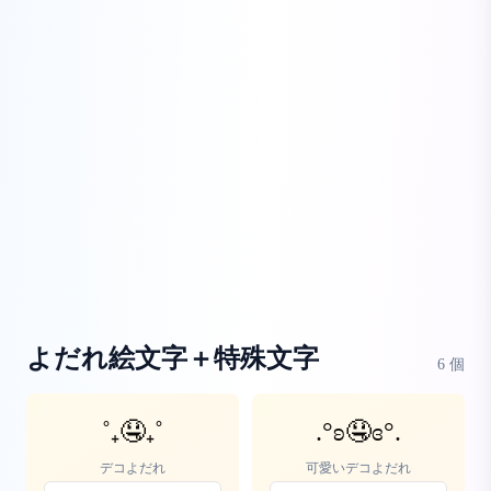
よだれ絵文字＋特殊文字
6
個
˚₊🤤₊˚
.°ʚ🤤ɞ°.
デコよだれ
可愛いデコよだれ