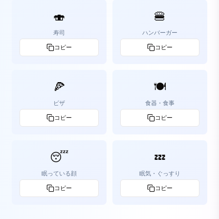
🍣
🍔
寿司
ハンバーガー
コピー
コピー
🍕
🍽️
ピザ
食器・食事
コピー
コピー
😴
💤
眠っている顔
眠気・ぐっすり
コピー
コピー