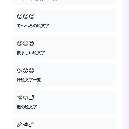
😜
😛
😝
てへぺろの絵文字
🤤
🥺
😍
羨ましい絵文字
💦
😰
😓
汗絵文字一覧
🫧
🧼
🛁
泡の絵文字
🍖
🥩
🍗