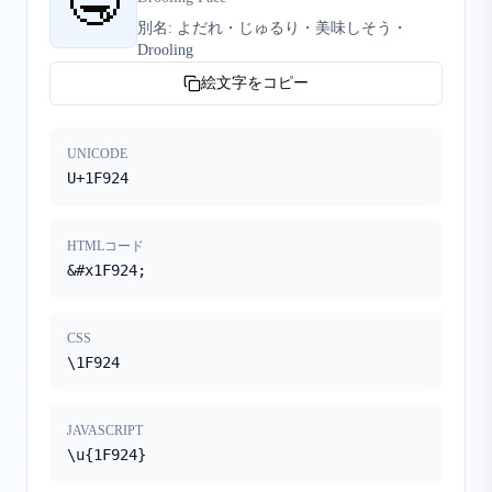
🤤
別名:
よだれ・じゅるり・美味しそう・
Drooling
絵文字をコピー
UNICODE
U+1F924
HTMLコード
&#x1F924;
CSS
\1F924
JAVASCRIPT
\u{1F924}