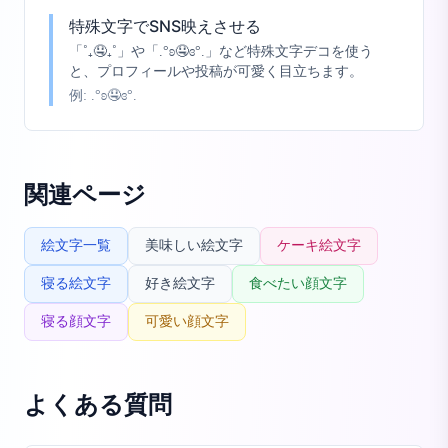
特殊文字でSNS映えさせる
「˚₊🤤₊˚」や「.°ʚ🤤ɞ°.」など特殊文字デコを使う
と、プロフィールや投稿が可愛く目立ちます。
例:
.°ʚ🤤ɞ°.
関連ページ
絵文字一覧
美味しい絵文字
ケーキ絵文字
寝る絵文字
好き絵文字
食べたい顔文字
寝る顔文字
可愛い顔文字
よくある質問