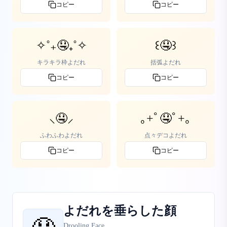
コピー
コピー
✧˚₊🤤₊˚✧
꒰🤤꒱
キラキラ枠よだれ
括弧よだれ
コピー
コピー
⸜🤤⸝
｡+ﾟ🤤ﾟ+｡
ふわふわよだれ
点々デコよだれ
コピー
コピー
よだれを垂らした顔
Drooling Face