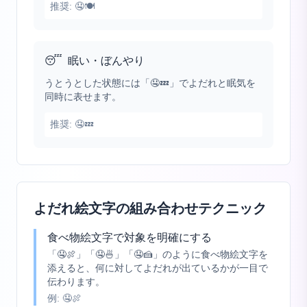
推奨:
🤤🍽️
😴
眠い・ぼんやり
うとうとした状態には「🤤💤」でよだれと眠気を
同時に表せます。
推奨:
🤤💤
よだれ絵文字の組み合わせテクニック
食べ物絵文字で対象を明確にする
「🤤🍖」「🤤🍜」「🤤🍰」のように食べ物絵文字を
添えると、何に対してよだれが出ているかが一目で
伝わります。
例:
🤤🍖