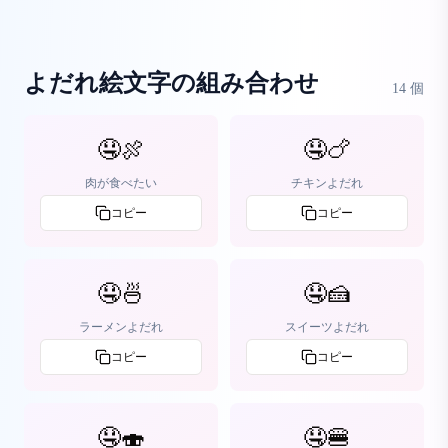
よだれ絵文字の組み合わせ
14
個
🤤🍖
🤤🍗
肉が食べたい
チキンよだれ
コピー
コピー
🤤🍜
🤤🍰
ラーメンよだれ
スイーツよだれ
コピー
コピー
🤤🍣
🤤🍔