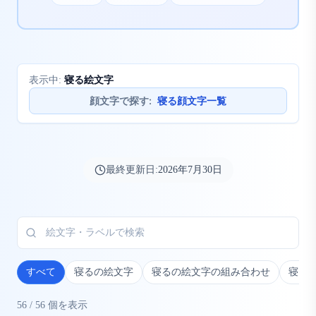
寝る絵文字
表示中:
顔文字で探す
:
寝る顔文字一覧
最終更新日:
2026年7月30日
すべて
寝るの絵文字
寝るの絵文字の組み合わせ
寝る
56
/
56
個を表示