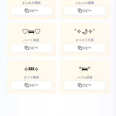
きらめき睡眠
ふわふわ爆睡
コピー
コピー
♡🛌♡
˚✧🌙✧˚
ハート就寝
キラキラ月夜
コピー
コピー
⟡💤⟡
°🛌°
ダイヤ睡眠
バブル就寝
コピー
コピー