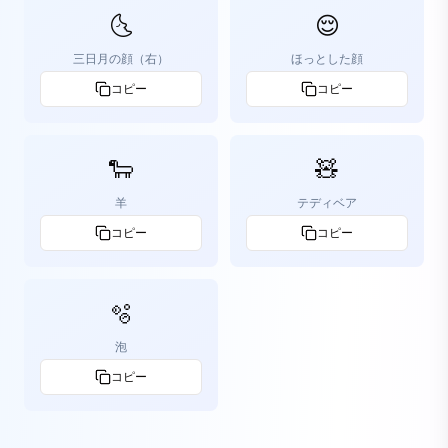
🌜
😌
三日月の顔（右）
ほっとした顔
コピー
コピー
🐑
🧸
羊
テディベア
コピー
コピー
🫧
泡
コピー