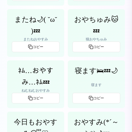
またね🌙( ˘ω˘
おやちゅみ🐱
)💤
💤
またねおやすみ
猫おやちゅみ
コピー
コピー
ﾈﾑ…おやす
寝ます🛌💤🌙
み…ﾈﾑ💤
寝ます
ねむねむおやすみ
コピー
コピー
今日もおやす
おやすみ(*´～