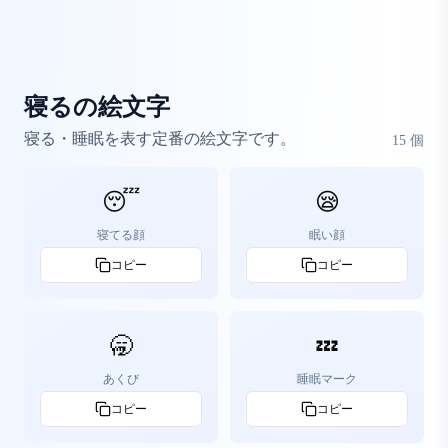
寝るの絵文字
寝る・睡眠を表す定番の絵文字です。
15
個
😴
😪
寝てる顔
眠い顔
コピー
コピー
🥱
💤
あくび
睡眠マーク
コピー
コピー