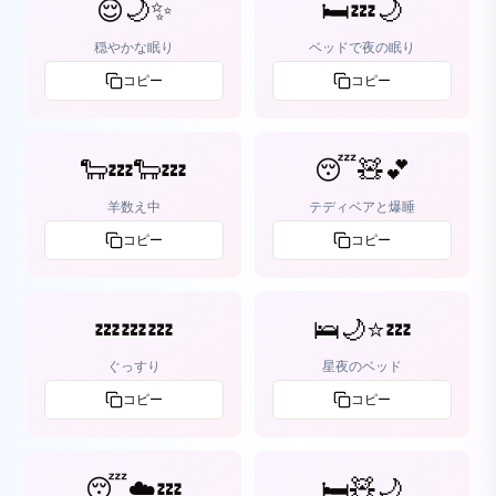
😌🌙✨
🛏️💤🌙
穏やかな眠り
ベッドで夜の眠り
コピー
コピー
🐑💤🐑💤
😴🧸💕
羊数え中
テディベアと爆睡
コピー
コピー
💤💤💤
🛌🌙⭐💤
ぐっすり
星夜のベッド
コピー
コピー
😴☁️💤
🛏️🧸🌙