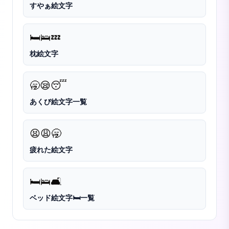
すやぁ絵文字
🛏️
🛌
💤
枕絵文字
🥱
😪
😴
あくび絵文字一覧
😫
😩
🥱
疲れた絵文字
🛏️
🛌
🛋️
ベッド絵文字🛏️一覧