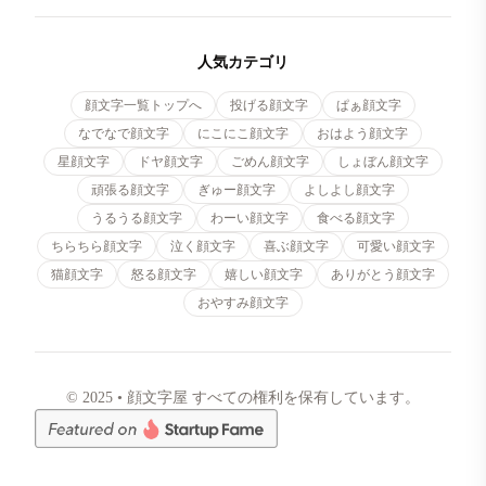
人気カテゴリ
顔文字一覧トップへ
投げる顔文字
ぱぁ顔文字
なでなで顔文字
にこにこ顔文字
おはよう顔文字
星顔文字
ドヤ顔文字
ごめん顔文字
しょぼん顔文字
頑張る顔文字
ぎゅー顔文字
よしよし顔文字
うるうる顔文字
わーい顔文字
食べる顔文字
ちらちら顔文字
泣く顔文字
喜ぶ顔文字
可愛い顔文字
猫顔文字
怒る顔文字
嬉しい顔文字
ありがとう顔文字
おやすみ顔文字
© 2025 • 顔文字屋 すべての権利を保有しています。