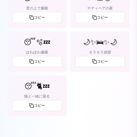
雲の上で爆睡
テディベアの夜
コピー
コピー
😴🫧💤
🌙✨🛌✨🌙
ぽわぽわ爆睡
キラキラ就寝
コピー
コピー
😴🐈💤
猫と一緒に寝る
コピー