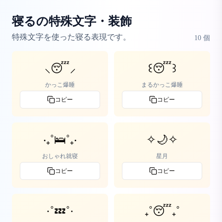
寝るの特殊文字・装飾
特殊文字を使った寝る表現です。
10
個
⸜😴⸝
꒰😴꒱
かっこ爆睡
まるかっこ爆睡
コピー
コピー
‧₊˚🛌˚₊‧
✧🌙✧
おしゃれ就寝
星月
コピー
コピー
·˚💤˚·
₊˚😴₊˚