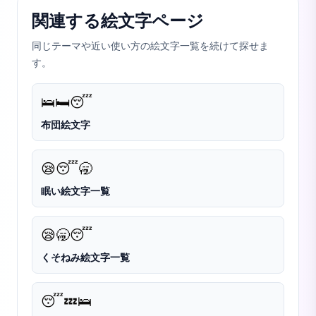
関連する絵文字ページ
同じテーマや近い使い方の絵文字一覧を続けて探せま
す。
🛌
🛏️
😴
布団絵文字
😪
😴
🥱
眠い絵文字一覧
😪
🥱
😴
くそねみ絵文字一覧
😴
💤
🛌