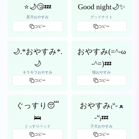
⭐🌙😴💤
Good night🌙✨
星月おやすみ
グッドナイト
コピー
コピー
🌙.*おやすみ*.
おやすみ(=^-ω
🌙
-^=)💤
キラキラおやすみ
猫おやすみ
コピー
コピー
ぐっすり😴
おやすみ₍ᐡ- ﻌ
🛌
-ᐡ₎💤
ぐっすりベッド
子犬おやすみ
コピー
コピー