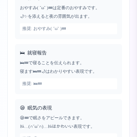
おやすみ( ˘ω˘ )💤は定番のおやすみです。
🌙✨を添えると夜の雰囲気が出ます。
推奨:
おやすみ( ˘ω˘ )💤
🛌
就寝報告
🛌💤で寝ることを伝えられます。
寝ます🛌💤🌙はわかりやすい表現です。
推奨:
🛌💤
😪
眠気の表現
😪💤で眠さをアピールできます。
ﾈﾑ…(∩˘ω˘∩)…ﾈﾑはかわいい表現です。