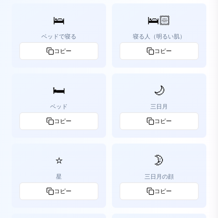
🛌
🛌🏻
ベッドで寝る
寝る人（明るい肌）
コピー
コピー
🛏️
🌙
ベッド
三日月
コピー
コピー
⭐
🌛
星
三日月の顔
コピー
コピー