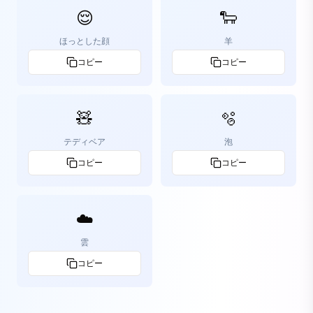
😌
🐑
ほっとした顔
羊
コピー
コピー
🧸
🫧
テディベア
泡
コピー
コピー
☁️
雲
コピー