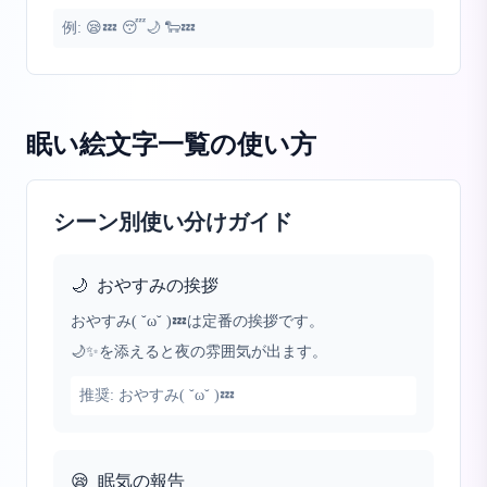
例:
😪💤 😴🌙 🐑💤
眠い絵文字一覧
の使い方
シーン別使い分けガイド
🌙
おやすみの挨拶
おやすみ( ˘ω˘ )💤は定番の挨拶です。
🌙✨を添えると夜の雰囲気が出ます。
推奨:
おやすみ( ˘ω˘ )💤
😪
眠気の報告