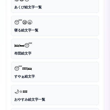
あくび絵文字一覧
😴
😪
🥱
寝る絵文字一覧
🛌
🛏️
😴
布団絵文字
😴
💤
🛌
すやぁ絵文字
🌙
⭐
💤
おやすみ絵文字一覧