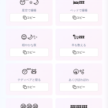
😴⭐🌙
🛌💤
星空で爆睡
ベッドで爆睡
コピー
コピー
😌🌙✨
🐑💤
穏やかな夜
羊を数える
コピー
コピー
😴🧸
🥱🫧
テディベアと寝る
あくびぽわぽわ
コピー
コピー
😪😪😪
💤💤💤