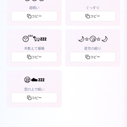
超眠い
ぐっすり
コピー
コピー
😴🐑💤
🌙⭐😴⭐🌙
羊数えて爆睡
星空の眠り
コピー
コピー
😪☁️💤
雲の上で眠い
コピー