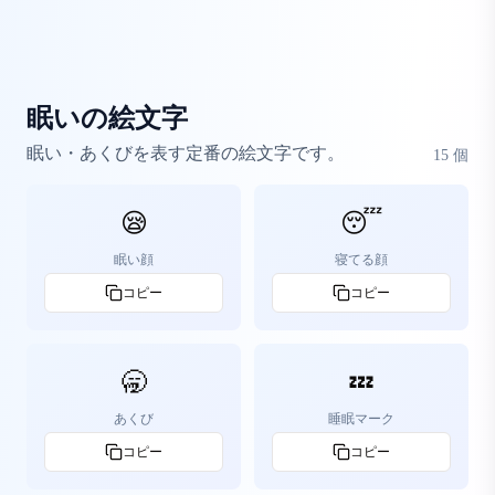
眠いの絵文字
眠い・あくびを表す定番の絵文字です。
15
個
😪
😴
眠い顔
寝てる顔
コピー
コピー
🥱
💤
あくび
睡眠マーク
コピー
コピー