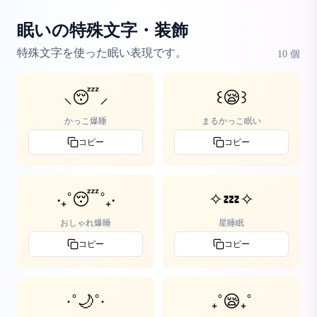
眠いの特殊文字・装飾
特殊文字を使った眠い表現です。
10
個
⸜😴⸝
꒰😪꒱
かっこ爆睡
まるかっこ眠い
コピー
コピー
‧₊˚😴˚₊‧
✧💤✧
おしゃれ爆睡
星睡眠
コピー
コピー
·˚🌙˚·
₊˚😪₊˚