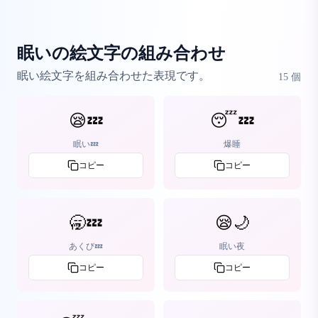
眠いの絵文字の組み合わせ
眠い絵文字を組み合わせた表現です。
15
個
😪💤
😴💤
眠い💤
爆睡
コピー
コピー
🥱💤
😪🌙
あくび💤
眠い夜
コピー
コピー