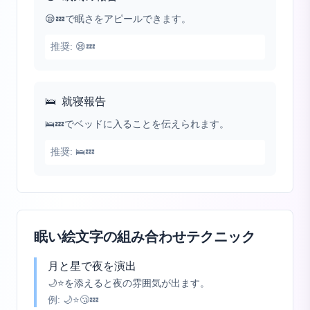
😪💤で眠さをアピールできます。
推奨:
😪💤
🛌
就寝報告
🛌💤でベッドに入ることを伝えられます。
推奨:
🛌💤
眠い絵文字の組み合わせテクニック
月と星で夜を演出
🌙⭐を添えると夜の雰囲気が出ます。
例:
🌙⭐😴💤