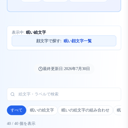
眠い絵文字
表示中:
顔文字で探す
:
眠い顔文字一覧
最終更新日:
2026年7月30日
すべて
眠いの絵文字
眠いの絵文字の組み合わせ
眠い
40
/
40
個を表示