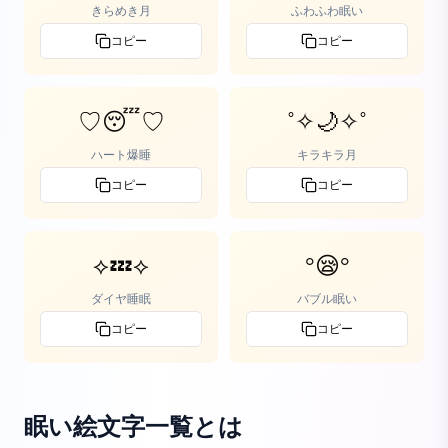
きらめき月
ふわふわ眠い
コピー
コピー
♡😴♡
˚✧🌙✧˚
ハート爆睡
キラキラ月
コピー
コピー
⟡💤⟡
°😪°
ダイヤ睡眠
バブル眠い
コピー
コピー
眠い絵文字一覧
とは