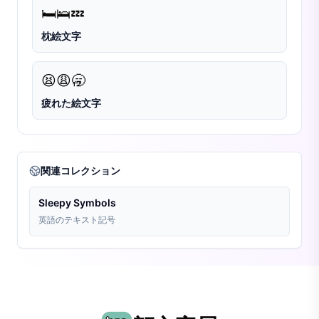
🛏️
🛌
💤
枕絵文字
😫
😩
🥱
疲れた絵文字
関連コレクション
Sleepy Symbols
英語のテキスト記号