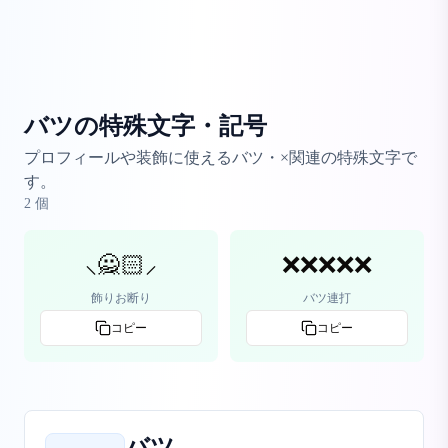
バツの特殊文字・記号
プロフィールや装飾に使えるバツ・×関連の特殊文字で
す。
2
個
⸜🙅🏻⸝
❌❌❌❌❌
飾りお断り
バツ連打
コピー
コピー
バツ