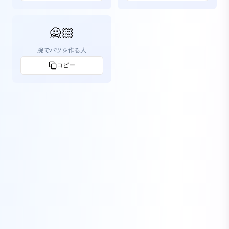
🙅🏻
腕でバツを作る人
コピー