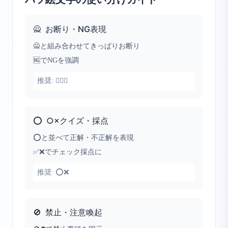
🙅
お断り・NG表現
🙅と組み合わせてきっぱりお断り
🆖でNGを強調
推奨:
🙅‍♀️❌
⭕
○×クイズ・採点
⭕と並べて正解・不正解を表現
✅❌でチェック採点に
推奨:
⭕❌
🚫
禁止・注意喚起