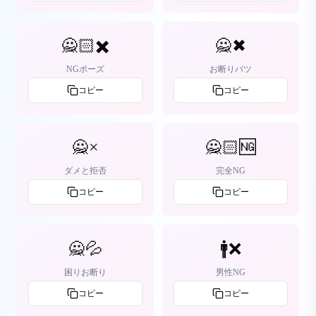
🙅🏻✖️
🙅✖
NGポーズ
お断りバツ
コピー
コピー
🙅×
🙅🏻🆖
ダメと拒否
完全NG
コピー
コピー
🙅💦
🚹❌
困りお断り
男性NG
コピー
コピー