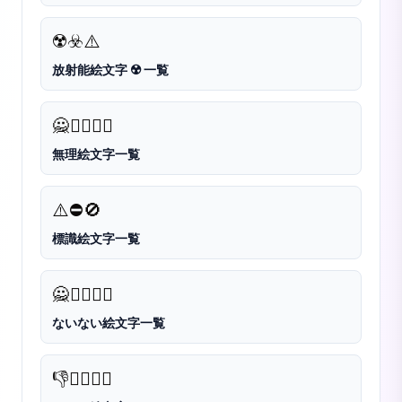
☢️
☣️
⚠️
放射能絵文字 ☢️ 一覧
🙅
🙅‍♀️
🙅‍♂️
無理絵文字一覧
⚠️
⛔️
🚫
標識絵文字一覧
🙅
🙅‍♀️
🙅‍♂️
ないない絵文字一覧
👎
👎🏻
👎🏼