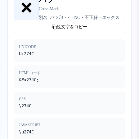
❌
Cross Mark
別名:
バツ印・×・NG・不正解・エックス
絵文字をコピー
UNICODE
U+274C
HTMLコード
&#x274C;
CSS
\274C
JAVASCRIPT
\u274C