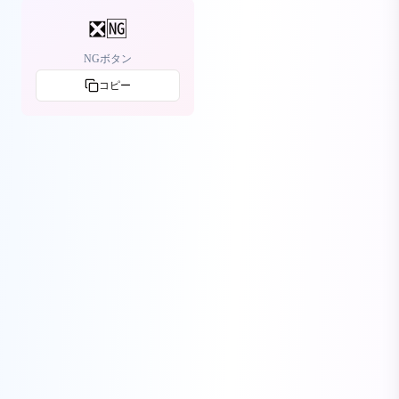
❎🆖
NGボタン
コピー