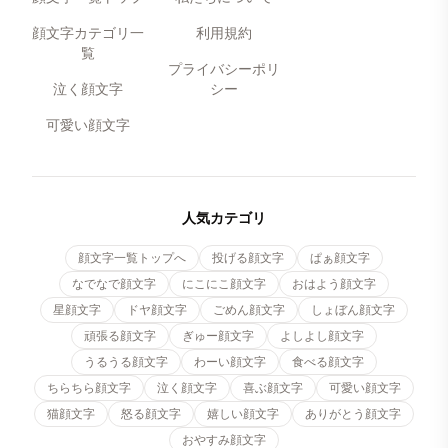
顔文字カテゴリ一
利用規約
覧
プライバシーポリ
泣く顔文字
シー
可愛い顔文字
人気カテゴリ
顔文字一覧トップへ
投げる顔文字
ぱぁ顔文字
なでなで顔文字
にこにこ顔文字
おはよう顔文字
星顔文字
ドヤ顔文字
ごめん顔文字
しょぼん顔文字
頑張る顔文字
ぎゅー顔文字
よしよし顔文字
うるうる顔文字
わーい顔文字
食べる顔文字
ちらちら顔文字
泣く顔文字
喜ぶ顔文字
可愛い顔文字
猫顔文字
怒る顔文字
嬉しい顔文字
ありがとう顔文字
おやすみ顔文字