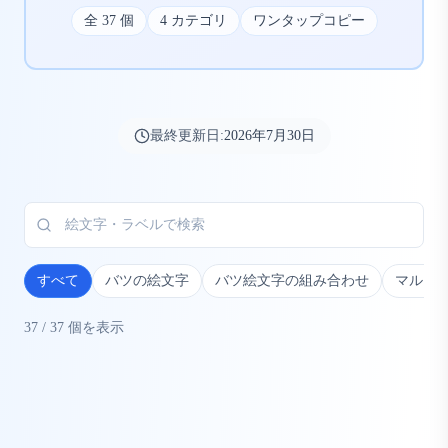
全
37
個
4
カテゴリ
ワンタップコピー
最終更新日:
2026年7月30日
すべて
バツの絵文字
バツ絵文字の組み合わせ
マル×バ
37
/
37
個を表示