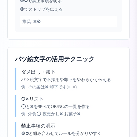
🚫⛔で禁止事項を明示
🛑でストップを伝える
推奨:
❌🚫
バツ絵文字の活用テクニック
ダメ出し・却下
バツ絵文字で不採用や却下をやわらかく伝える
例:
その案は❌ 却下です(×_×)
○×リスト
⭕と❌を並べてOK/NGの一覧を作る
例:
外食⭕ 夜更かし❌ お菓子❌
禁止事項の明示
🚫⛔と組み合わせてルールを分かりやすく