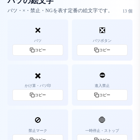
バツの絵文字
バツ・×・禁止・NGを表す定番の絵文字です。
13
個
❌
❎
バツ
バツボタン
コピー
コピー
✖️
⛔
かけ算・バツ印
進入禁止
コピー
コピー
🚫
🛑
禁止マーク
一時停止・ストップ