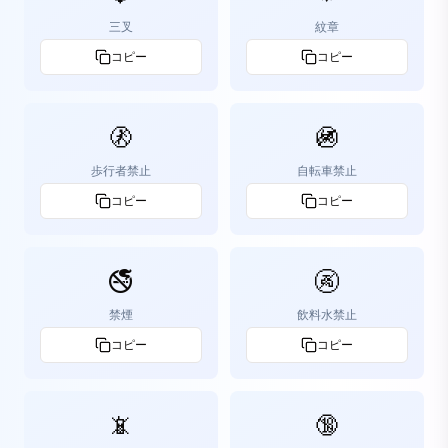
三叉
紋章
コピー
コピー
🚷
🚳
歩行者禁止
自転車禁止
コピー
コピー
🚭
🚱
禁煙
飲料水禁止
コピー
コピー
📵
🔞