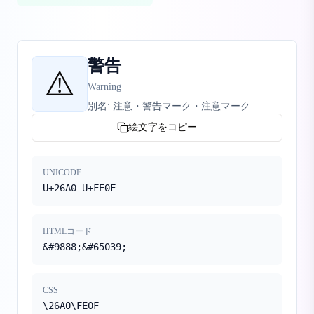
警告
⚠️
Warning
別名:
注意・警告マーク・注意マーク
絵文字をコピー
UNICODE
U+26A0 U+FE0F
HTMLコード
&#9888;&#65039;
CSS
\26A0\FE0F