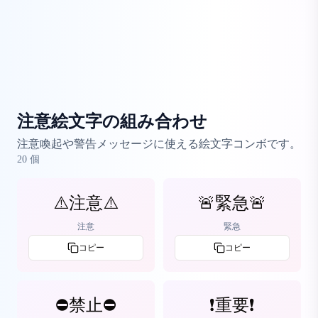
注意絵文字の組み合わせ
注意喚起や警告メッセージに使える絵文字コンボです。
20
個
⚠️注意⚠️
🚨緊急🚨
注意
緊急
コピー
コピー
⛔禁止⛔
❗重要❗