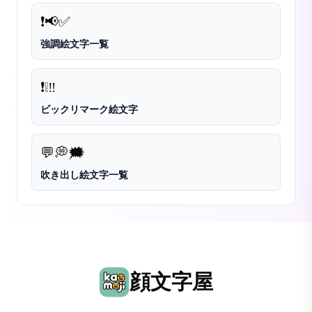
❗
📢
✅
強調絵文字一覧
❗
❕
‼️
ビックリマーク絵文字
💬
💭
🗯️
吹き出し絵文字一覧
顔文字屋