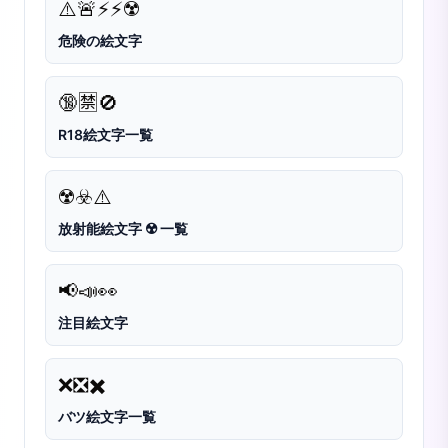
⚠️
🚨⚡⚡
☢️
危険の絵文字
🔞
🈲
🚫
R18絵文字一覧
☢️
☣️
⚠️
放射能絵文字 ☢️ 一覧
📢
📣
👀
注目絵文字
❌
❎
✖️
バツ絵文字一覧