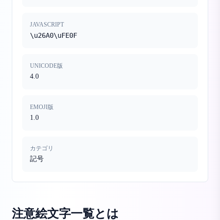
JAVASCRIPT
\u26A0\uFE0F
UNICODE版
4.0
EMOJI版
1.0
カテゴリ
記号
注意絵文字一覧
とは