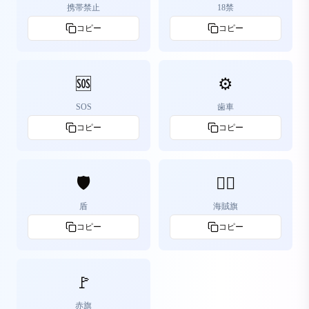
携帯禁止
18禁
コピー
コピー
🆘
⚙️
SOS
歯車
コピー
コピー
🛡️
🏴‍☠️
盾
海賊旗
コピー
コピー
🚩
赤旗