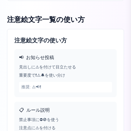
注意絵文字一覧
の使い方
注意絵文字の使い方
📢
お知らせ投稿
見出しに⚠️を付けて目立たせる
重要度で❗⚠️🔔を使い分け
推奨:
⚠️📢❗
📋
ルール説明
禁止事項に⛔🚫を使う
注意点に⚠️を付ける