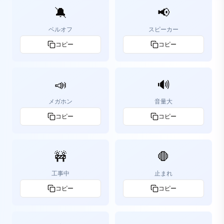
🔕
📢
ベルオフ
スピーカー
コピー
コピー
📣
🔊
メガホン
音量大
コピー
コピー
🚧
🛑
工事中
止まれ
コピー
コピー