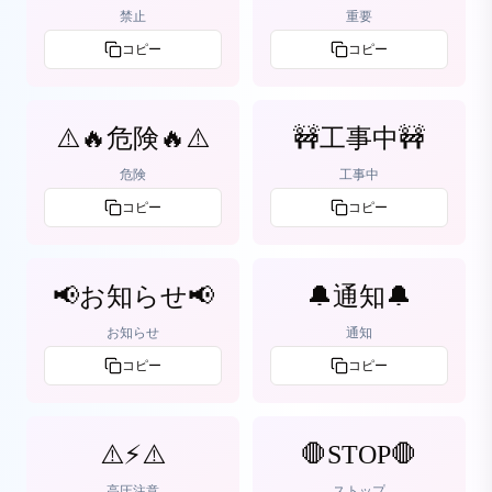
禁止
重要
コピー
コピー
⚠️🔥危険🔥⚠️
🚧工事中🚧
危険
工事中
コピー
コピー
📢お知らせ📢
🔔通知🔔
お知らせ
通知
コピー
コピー
⚠️⚡⚠️
🛑STOP🛑
高圧注意
ストップ