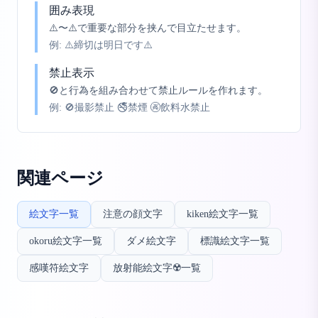
囲み表現
⚠️〜⚠️で重要な部分を挟んで目立たせます。
例:
⚠️締切は明日です⚠️
禁止表示
🚫と行為を組み合わせて禁止ルールを作れます。
例:
🚫撮影禁止 🚭禁煙 🚱飲料水禁止
関連ページ
絵文字一覧
注意の顔文字
kiken絵文字一覧
okoru絵文字一覧
ダメ絵文字
標識絵文字一覧
感嘆符絵文字
放射能絵文字☢️一覧