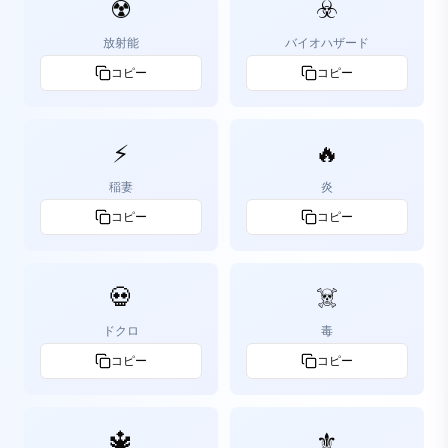
☢️
☣️
放射能
バイオハザード
コピー
コピー
⚡
🔥
稲妻
炎
コピー
コピー
💀
☠️
ドクロ
毒
コピー
コピー
🔱
⚜️