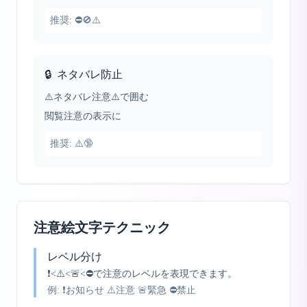
推奨:
⛔🚫⚠️
🔒
ネタバレ防止
⚠️ネタバレ注意⚠️で囲む
閲覧注意の表示に
推奨:
⚠️🔞
注意絵文字テクニック
レベル分け
❗<⚠️<🚨<⛔で注意のレベルを表現できます。
例:
❗お知らせ ⚠️注意 🚨緊急 ⛔禁止