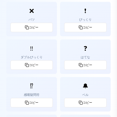
❌
❗
バツ
びっくり
コピー
コピー
‼️
❓
ダブルびっくり
はてな
コピー
コピー
⁉️
🔔
感嘆疑問符
ベル
コピー
コピー