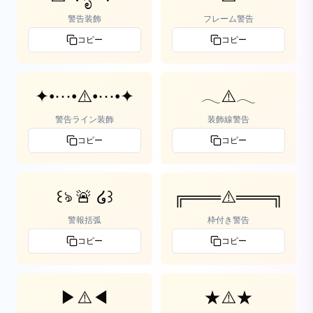
警告装飾
フレーム警告
コピー
コピー
✦•···•⚠️•···•✦
𓂃⚠️𓂃
警告ライン装飾
装飾線警告
コピー
コピー
꒰ঌ 🚨 ໒꒱
╔═══⚠️═══╗
警報括弧
枠付き警告
コピー
コピー
▶⚠️◀
★⚠️★