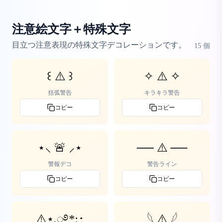
注意絵文字＋特殊文字
目立つ注意表現の特殊文字デコレーションです。
15
個
꒰ ⚠️ ꒱
✧ ⚠️ ✧
括弧警告
キラキラ警告
コピー
コピー
⋆⸜ 🚨 ⸝⋆
── ⚠️ ──
警報デコ
警告ライン
コピー
コピー
⚠️⋆.ೃ࿔*:･
𓆩 ⚠️ 𓆪