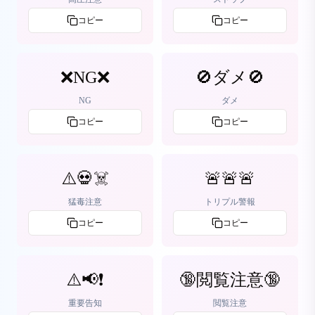
コピー
コピー
❌NG❌
🚫ダメ🚫
NG
ダメ
コピー
コピー
⚠️💀☠️
🚨🚨🚨
猛毒注意
トリプル警報
コピー
コピー
⚠️📢❗
🔞閲覧注意🔞
重要告知
閲覧注意