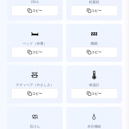
DNA
松葉杖
コピー
コピー
🛏️
💤
ベッド（休養）
睡眠
コピー
コピー
🧸
🌡️
テディベア（やさしさ）
体温計
コピー
コピー
🧼
💧
石けん
水分補給