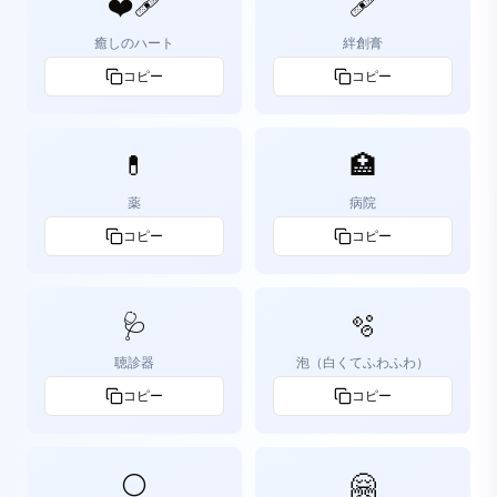
❤️‍🩹
🩹
癒しのハート
絆創膏
コピー
コピー
💊
🏥
薬
病院
コピー
コピー
🩺
🫧
聴診器
泡（白くてふわふわ）
コピー
コピー
⚪
🤗