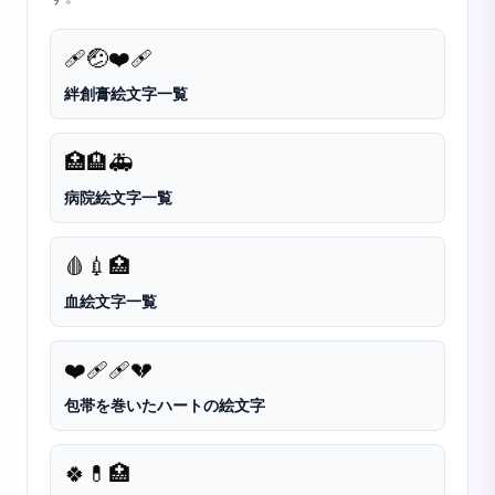
🩹
🤕
❤️‍🩹
絆創膏絵文字一覧
🏥
🏨
🚑
病院絵文字一覧
🩸
💉
🏥
血絵文字一覧
❤️‍🩹
🩹
💔
包帯を巻いたハートの絵文字
🍀
💊
🏥