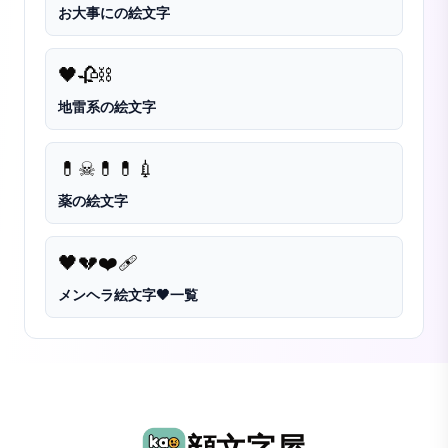
お大事にの絵文字
🖤
🥀
⛓️
地雷系の絵文字
💊
☠💊
💊💉
薬の絵文字
🖤
💔
❤️‍🩹
メンヘラ絵文字🖤一覧