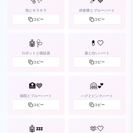
🫧✨
🩹💙
泡とキラキラ
絆創膏とブルーハート
コピー
コピー
🤖🩺
💊🤍
ロボットと聴診器
薬と白いハート
コピー
コピー
🏥💙
🤗💕
病院とブルーハート
ハグとピンクハート
コピー
コピー
🤖💤
🫶🤍