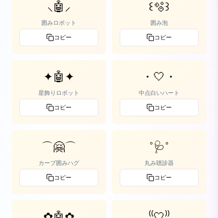
⸜🤖⸝
꒰🫧꒱
囲みロボット
囲み泡
コピー
コピー
✦🤖✦
・🤍・
星飾りロボット
中点白いハート
コピー
コピー
⌒🤗⌒
˚🩺˚
カーブ囲みハグ
丸み聴診器
コピー
コピー
✿🤖✿
⁽⁽🤍⁾⁾