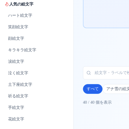
人気の絵文字
ハート
絵文字
笑顔
絵文字
顔
絵文字
キラキラ
絵文字
涙
絵文字
泣く
絵文字
土下座
絵文字
すべて
アナ雪の絵
祈る
絵文字
40
/
40
個を表示
手
絵文字
花
絵文字