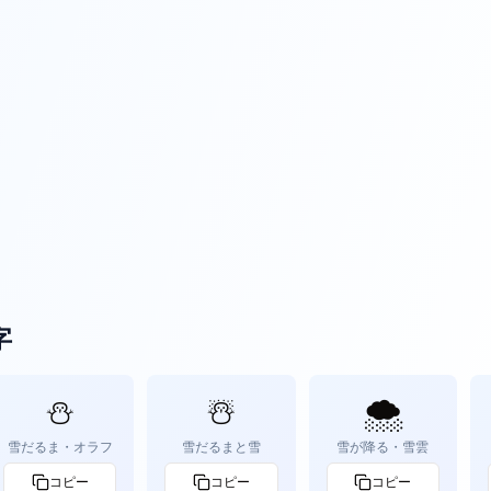
字
⛄
☃️
🌨️
雪だるま・オラフ
雪だるまと雪
雪が降る・雪雲
コピー
コピー
コピー