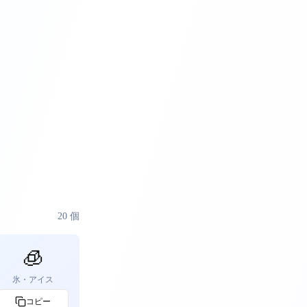
20
個
🧊
氷・アイス
コピー