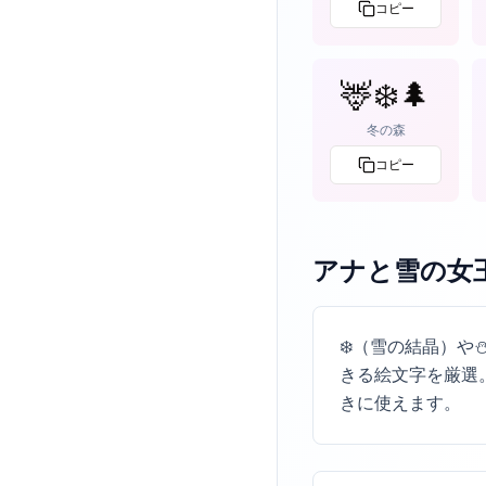
コピー
🦌❄️🌲
冬の森
コピー
アナと雪の女
❄️（雪の結晶）や
きる絵文字を厳選
きに使えます。