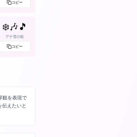
コピー
❄️🎶🎵
アナ雪の歌
コピー
界観を表現で
を伝えたいと