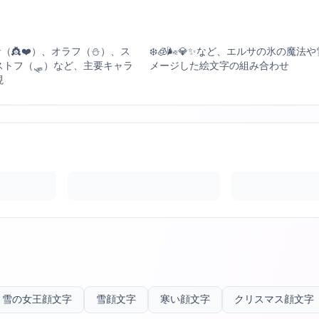
ナ（👸❤️）、オラフ（⛄）、ス
❄️🧊🌬️💎✨など、エルサの氷の魔
ストフ（🛷）など、主要キャラ
メージした絵文字の組み合わせ
現
と雪の女王顔文字
雪顔文字
寒い顔文字
クリスマス顔文字