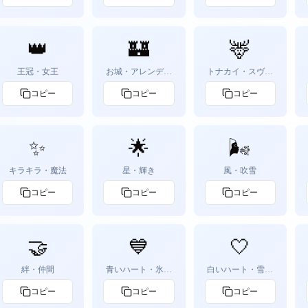
👑
🏰
🦌
王冠・女王
お城・アレンデー
トナカイ・スヴェ
ル
ン
コピー
コピー
コピー
✨
🌟
🌬️
キラキラ・魔法
星・輝き
風・吹雪
コピー
コピー
コピー
🤝
💙
🤍
絆・仲間
青いハート・氷の
白いハート・雪の
色
色
コピー
コピー
コピー