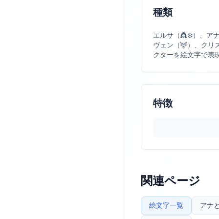
種類
エルサ（👸❄️）、ア
ヴェン（🦌）、クリ
クターを絵文字で表
特徴
関連ページ
絵文字一覧
アナ