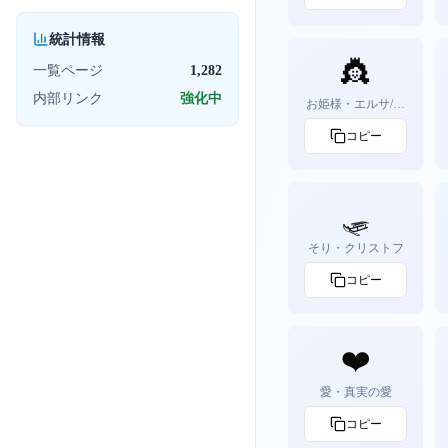
統計情報
👸
一覧ページ
1,282
内部リンク
強化中
お姫様・エルサ/ア
ナ
コピー
🛷
そり・クリストフ
コピー
❤️
愛・真実の愛
コピー