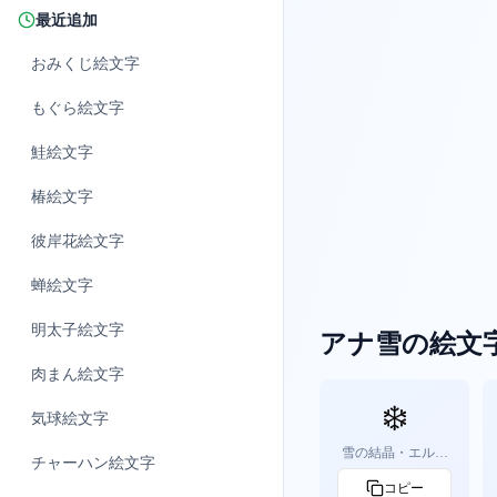
最近追加
おみくじ
絵文字
もぐら
絵文字
鮭
絵文字
椿
絵文字
彼岸花
絵文字
蝉
絵文字
明太子
絵文字
アナ雪の絵文
肉まん
絵文字
❄️
気球
絵文字
雪の結晶・エルサ
チャーハン
絵文字
の魔法
コピー