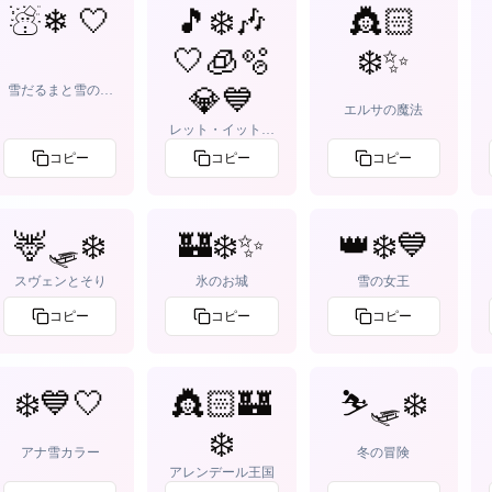
☃❄ 🤍
🎵❄️🎶
👸🏻
🤍🧊🫧
❄️✨
雪だるまと雪の結
💎💙
晶
エルサの魔法
レット・イット・
ゴー
コピー
コピー
コピー
🦌🛷❄️
🏰❄️✨
👑❄️💙
スヴェンとそり
氷のお城
雪の女王
コピー
コピー
コピー
❄️💙🤍
👸🏻🏰
⛷️🛷❄️
❄️
アナ雪カラー
冬の冒険
アレンデール王国