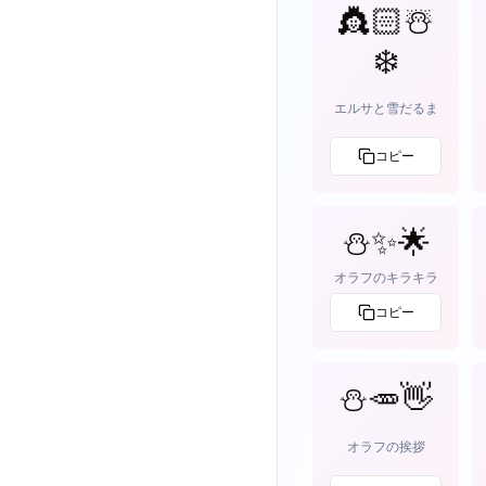
👸🏻☃️
❄️
エルサと雪だるま
コピー
⛄✨🌟
オラフのキラキラ
コピー
⛄🥕👋
オラフの挨拶