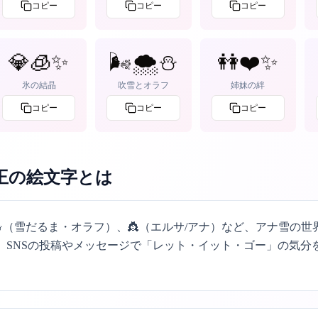
コピー
コピー
コピー
💎🧊✨
🌬️🌨️⛄
👭❤️✨
氷の結晶
吹雪とオラフ
姉妹の絆
コピー
コピー
コピー
王の絵文字
とは
⛄（雪だるま・オラフ）、👸（エルサ/アナ）など、アナ雪の世
。SNSの投稿やメッセージで「レット・イット・ゴー」の気分