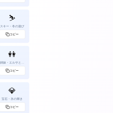
⛷️
スキー・冬の遊び
コピー
👭
姉妹・エルサとア
ナ
コピー
💎
宝石・氷の輝き
コピー