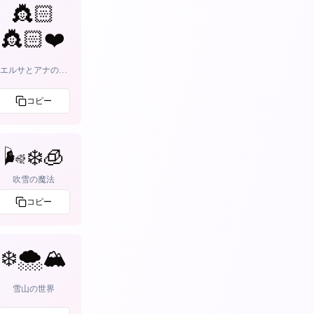
👸🏻
👸🏻❤️
エルサとアナの姉
妹愛
コピー
🌬️❄️🧊
吹雪の魔法
コピー
❄️🌨️🏔️
雪山の世界