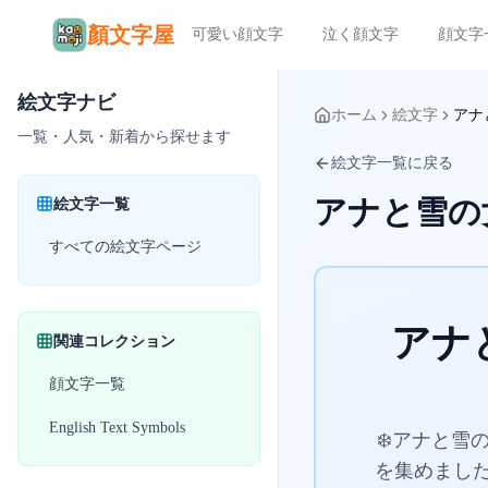
顏文字屋
可愛い顔文字
泣く顔文字
顔文字
絵文字ナビ
ホーム
絵文字
アナ
一覧・人気・新着から探せます
絵文字一覧に戻る
アナと雪の
絵文字一覧
すべての絵文字ページ
アナ
関連コレクション
顔文字一覧
English Text Symbols
❄️アナと
を集めまし