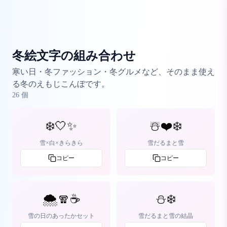
冬絵文字の組み合わせ
寒い日・冬ファッション・冬グルメなど、そのまま使え
る冬のえもじこんぼです。
26
個
❄️🤍✨
☃️❤️❄️
雪×白×きらきら
雪だるまと雪
コピー
コピー
🌨️🧣☕
⛄❄️
雪の日のあったかセット
雪だるまと雪の結晶