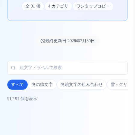
全
91
個
4
カテゴリ
ワンタップコピー
最終更新日:
2026年7月30日
すべて
冬の絵文字
冬絵文字の組み合わせ
雪・クリス
91
/
91
個を表示