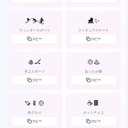
🎿⛷️🏂
⛸️✨
ウィンタースポーツ
フィギュアスケート
コピー
コピー
🥌🏒
🍲♨️
氷上スポーツ
あったか鍋
コピー
コピー
🍠🍢🍲
☕🍫
冬グルメ
ホットチョコ
コピー
コピー