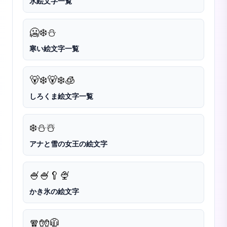
氷絵文字一覧
🥶
❄️
⛄
寒い絵文字一覧
🐻‍❄️
🐻‍❄
🧊
しろくま絵文字一覧
❄️
⛄
☃️
アナと雪の女王の絵文字
🍧
🍧🥄
🍨
かき氷の絵文字
🧣
🧤
🧥