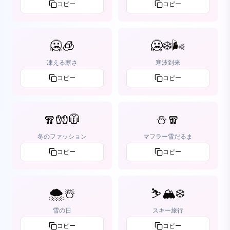
コピー
コピー
🥶🧊
🥶❄️🌬️
凍える寒さ
寒波到来
コピー
コピー
🧣🧤🧥
⛄🧣
冬のファッション
マフラー雪だるま
コピー
コピー
🌨️☃️
⛷️🏔️❄️
雪の日
スキー旅行
コピー
コピー