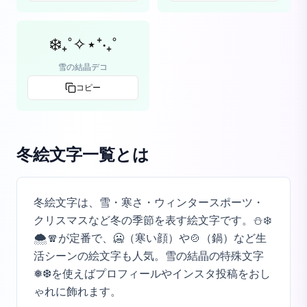
❄️₊˚✧⋆⁺‧₊˚
雪の結晶デコ
コピー
冬絵文字一覧
とは
冬絵文字は、雪・寒さ・ウィンタースポーツ・
クリスマスなど冬の季節を表す絵文字です。⛄❄️
🌨️🧣が定番で、🥶（寒い顔）や🍲（鍋）など生
活シーンの絵文字も人気。雪の結晶の特殊文字
❅❆を使えばプロフィールやインスタ投稿をおし
ゃれに飾れます。