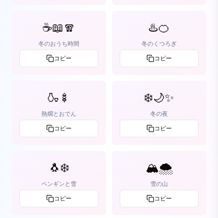
☕📖🧣
♨️🍊
冬のおうち時間
冬のくつろぎ
コピー
コピー
🍶🍢
❄️🌙✨
熱燗とおでん
冬の夜
コピー
コピー
🐧❄️
🏔️🌨️
ペンギンと雪
雪の山
コピー
コピー