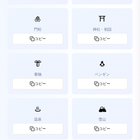
🎍
⛩️
門松
神社・初詣
コピー
コピー
👘
🐧
着物
ペンギン
コピー
コピー
♨️
🏔️
温泉
雪山
コピー
コピー