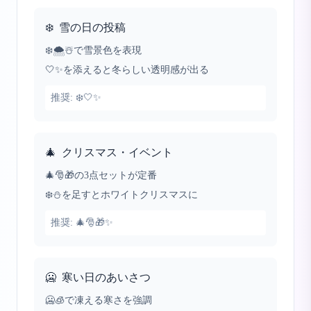
❄️
雪の日の投稿
❄️🌨️☃️で雪景色を表現
🤍✨を添えると冬らしい透明感が出る
推奨:
❄️🤍✨
🎄
クリスマス・イベント
🎄🎅🎁の3点セットが定番
❄️⛄を足すとホワイトクリスマスに
推奨:
🎄🎅🎁✨
🥶
寒い日のあいさつ
🥶🧊で凍える寒さを強調