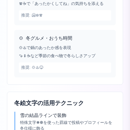
🧣☕で「あったかくしてね」の気持ちを添える
推奨:
🥶❄️🧣
🍲
冬グルメ・おうち時間
🍲♨️で鍋のあったか感を表現
🍠🍢☕など季節の食べ物で冬らしさアップ
推奨:
🍲♨️😋
冬絵文字の活用テクニック
雪の結晶ラインで装飾
特殊文字❅❆を使った罫線で投稿やプロフィールを
冬仕様に飾る