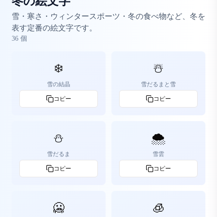
冬の絵文字
雪・寒さ・ウィンタースポーツ・冬の食べ物など、冬を
表す定番の絵文字です。
36
個
❄️
☃️
雪の結晶
雪だるまと雪
コピー
コピー
⛄
🌨️
雪だるま
雪雲
コピー
コピー
🥶
🧊