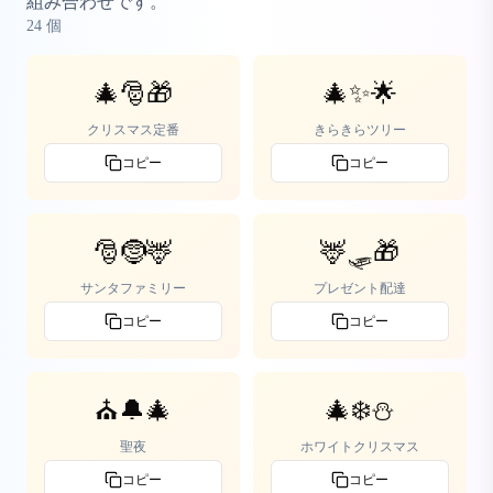
組み合わせです。
24
個
🎄🎅🎁
🎄✨🌟
クリスマス定番
きらきらツリー
コピー
コピー
🎅🤶🦌
🦌🛷🎁
サンタファミリー
プレゼント配達
コピー
コピー
⛪🔔🎄
🎄❄️⛄
聖夜
ホワイトクリスマス
コピー
コピー