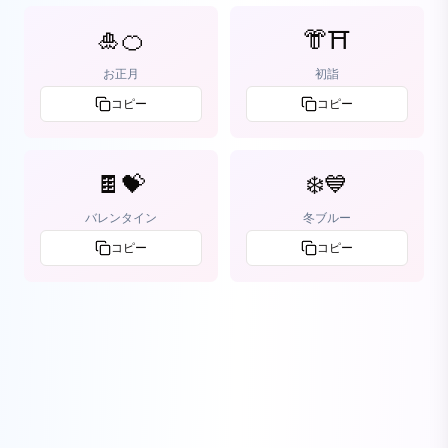
🎍🍊
👘⛩️
お正月
初詣
コピー
コピー
🍫💝
❄️💙
バレンタイン
冬ブルー
コピー
コピー