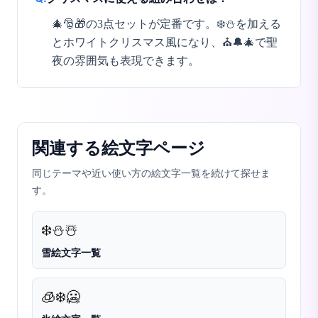
🎄🎅🎁の3点セットが定番です。❄️⛄を加える
とホワイトクリスマス風になり、⛪🔔🎄で聖
夜の雰囲気も表現できます。
関連する絵文字ページ
同じテーマや近い使い方の絵文字一覧を続けて探せま
す。
❄️
⛄
☃️
雪絵文字一覧
🧊
❄️
🥶