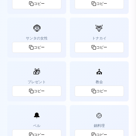
コピー
コピー
🤶
🦌
サンタの女性
トナカイ
コピー
コピー
🎁
⛪
プレゼント
教会
コピー
コピー
🔔
🍲
ベル
鍋料理
コピー
コピー