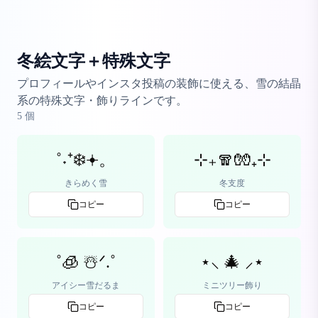
冬絵文字＋特殊文字
プロフィールやインスタ投稿の装飾に使える、雪の結晶
系の特殊文字・飾りラインです。
5
個
˚˖⁺❄️𖥔。
⊹₊🧣🧤₊⊹
きらめく雪
冬支度
コピー
コピー
˚🧊 ☃️ᐟ.˚
⋆⸜ 🎄 ⸝⋆
アイシー雪だるま
ミニツリー飾り
コピー
コピー