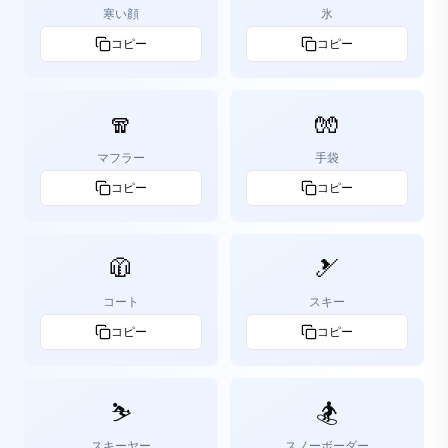
寒い顔
氷
コピー
コピー
🧣
🧤
マフラー
手袋
コピー
コピー
🧥
🎿
コート
スキー
コピー
コピー
⛷️
🏂
スキーヤー
スノーボーダー