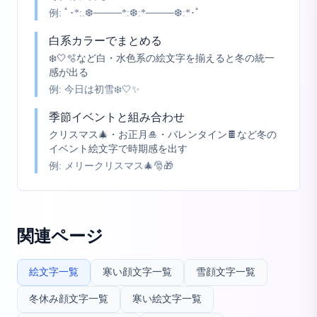
例:
ﾟ･*:.❆────*:❆:*────❆:*･ﾟ
白系カラーでまとめる
❄️🤍🫧など白・水色系の絵文字を揃えると冬の統一
感が出る
例:
今日は初雪❄️🤍✨
季節イベントと組み合わせ
クリスマス🎄・お正月🎍・バレンタイン🍫など冬の
イベント絵文字で時期感を出す
例:
メリークリスマス🎄🎅🎁
関連ページ
絵文字一覧
寒い顔文字一覧
雪顔文字一覧
冬休み顔文字一覧
寒い絵文字一覧