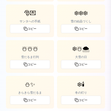
🎅💌
❄️❄️❄️
サンタへの手紙
雪の結晶づくし
コピー
コピー
☃️☃️☃️
❄️☃️🌨️
雪だるま行列
大雪の日
コピー
コピー
⛄✨
❄️🕯️
きらきら雪だるま
冬の灯り
コピー
コピー