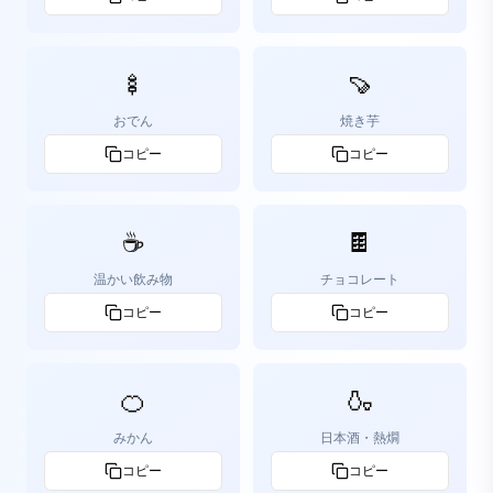
🍢
🍠
おでん
焼き芋
コピー
コピー
☕
🍫
温かい飲み物
チョコレート
コピー
コピー
🍊
🍶
みかん
日本酒・熱燗
コピー
コピー