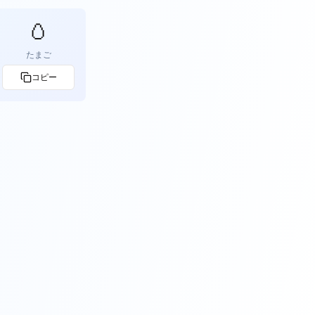
🥚
たまご
コピー