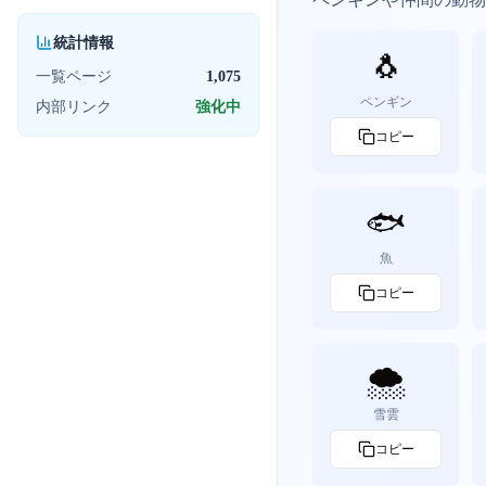
統計情報
🐧
一覧ページ
1,075
ペンギン
内部リンク
強化中
コピー
🐟
魚
コピー
🌨️
雪雲
コピー