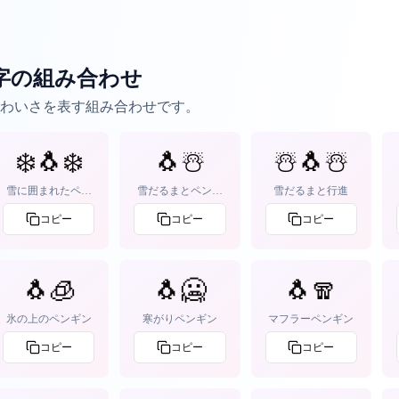
字の組み合わせ
わいさを表す組み合わせです。
❄️🐧❄️
🐧☃️
☃️🐧☃️
雪に囲まれたペン
雪だるまとペンギ
雪だるまと行進
ギン
ン
コピー
コピー
コピー
🐧🧊
🐧🥶
🐧🧣
氷の上のペンギン
寒がりペンギン
マフラーペンギン
コピー
コピー
コピー