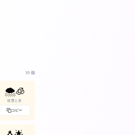
10
個
🌨️🧊
吹雪と氷
コピー
🐧🌟