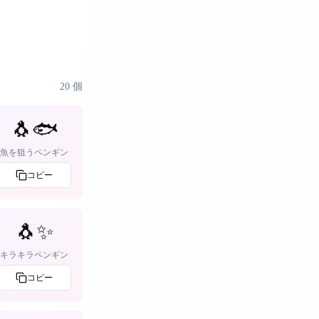
20
個
🐧🐟
魚を狙うペンギン
コピー
🐧✨
キラキラペンギン
コピー