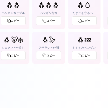
🐧🐧
🐧🐧🐧
🐧🥚
ペンギンカップル
ペンギン行進
たまごを守るペン
ギン
コピー
コピー
コピー
🐧🐻‍❄️
🐧🦭
🐧💤
シロクマと仲良し
アザラシと仲間
おやすみペンギン
コピー
コピー
コピー