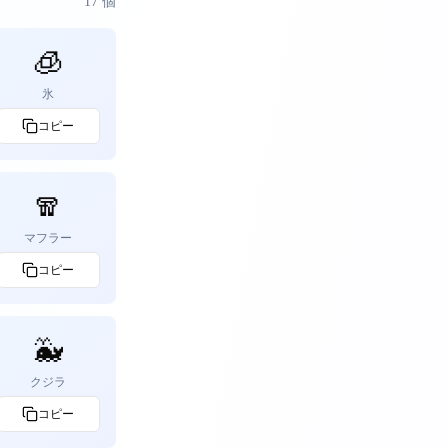
17
個
🧊
氷
コピー
🧣
マフラー
コピー
🐳
クジラ
コピー