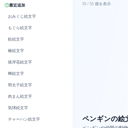
55
/
55
個を表示
最近追加
おみくじ
絵文字
もぐら
絵文字
鮭
絵文字
椿
絵文字
彼岸花
絵文字
蝉
絵文字
明太子
絵文字
肉まん
絵文字
気球
絵文字
ペンギンの絵
チャーハン
絵文字
ペンギンや仲間の動物