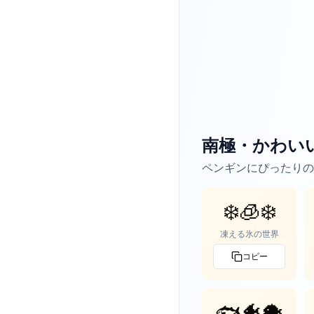
南極・かわい
ペンギンにぴったりの
❄️🧊❄️
凍える氷の世界
コピー
🐟🐠🐡