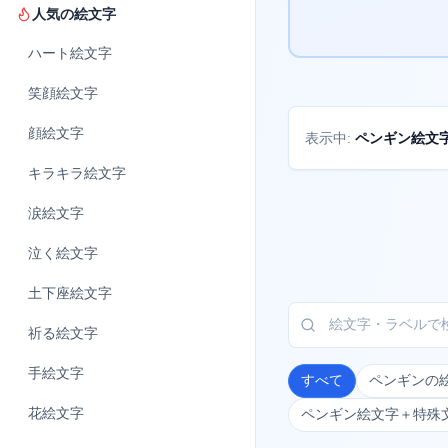
人気の絵文字
ハート
絵文字
笑顔
絵文字
顔
絵文字
ペンギン絵文
表示中:
キラキラ
絵文字
涙
絵文字
泣く
絵文字
土下座
絵文字
祈る
絵文字
手
絵文字
すべて
ペンギンの
花
絵文字
ペンギン絵文字＋特殊