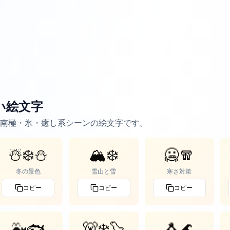
い絵文字
南極・氷・癒し系シーンの絵文字です。
☃️❄️⛄
🏔️❄️
🥶🧣
冬の景色
雪山と雪
寒さ対策
コピー
コピー
コピー
🐳🐟
🐻‍❄️🦭
🐧🌊