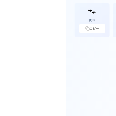
🐾
肉球
コピー