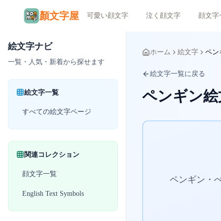
顏文字屋
可愛い顔文字
泣く顔文字
顔文字
絵文字ナビ
ホーム
絵文字
ペン
一覧・人気・新着から探せます
絵文字一覧に戻る
ペンギン絵
絵文字一覧
すべての絵文字ページ
関連コレクション
顔文字一覧
ペンギン・
English Text Symbols