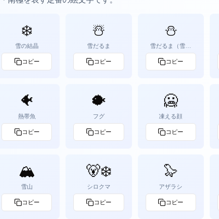
❄️
☃️
⛄
雪の結晶
雪だるま
雪だるま（雪な
し）
コピー
コピー
コピー
🐠
🐡
🥶
熱帯魚
フグ
凍える顔
コピー
コピー
コピー
🏔️
🐻‍❄️
🦭
雪山
シロクマ
アザラシ
コピー
コピー
コピー