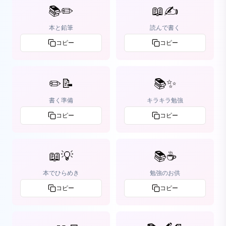
📚✏️
📖✍️
本と鉛筆
読んで書く
コピー
コピー
✏️📝
📚✨
書く準備
キラキラ勉強
コピー
コピー
📖💡
📚☕
本でひらめき
勉強のお供
コピー
コピー