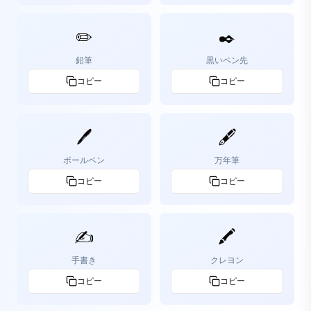
✏️
✒️
鉛筆
黒いペン先
コピー
コピー
🖊️
🖋️
ボールペン
万年筆
コピー
コピー
✍️
🖍️
手書き
クレヨン
コピー
コピー