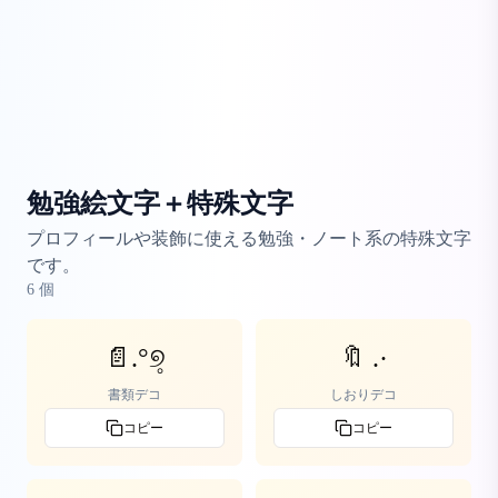
勉強絵文字＋特殊文字
プロフィールや装飾に使える勉強・ノート系の特殊文字
です。
6
個
📄.°୭̥
🔖 .·
書類デコ
しおりデコ
コピー
コピー