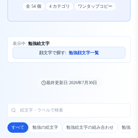
全
54
個
4
カテゴリ
ワンタップコピー
勉強絵文字
表示中:
顔文字で探す
:
勉強顔文字一覧
最終更新日:
2026年7月30日
すべて
勉強の絵文字
勉強絵文字の組み合わせ
勉強絵