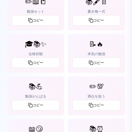
✏️📖📒
📚🖋️📄
勉強セット
書き物一式
コピー
コピー
🎓📚✨
📝🔥
合格祈願
本気の勉強
コピー
コピー
📚💪
✏️💯
勉強がんばる
満点を狙う
コピー
コピー
📖😴
📚⏰