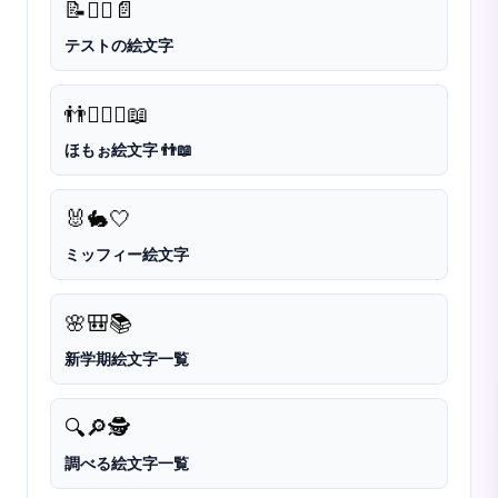
📝
✍🏻
📄
テストの絵文字
👬
👨‍❤️‍👨
📖
ほもぉ絵文字 👬📖
🐰
🐇
🤍
ミッフィー絵文字
🌸
🎒
📚
新学期絵文字一覧
🔍
🔎
🕵️
調べる絵文字一覧