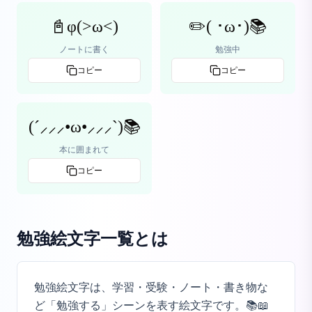
📓φ(>ω<)
✏️( ･ω･)📚
ノートに書く
勉強中
コピー
コピー
(´⸝⸝⸝•ω•⸝⸝⸝`)📚
本に囲まれて
コピー
勉強絵文字一覧
とは
勉強絵文字は、学習・受験・ノート・書き物な
ど「勉強する」シーンを表す絵文字です。📚📖