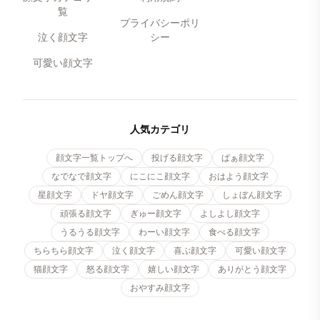
覧
プライバシーポリ
泣く顔文字
シー
可愛い顔文字
人気カテゴリ
顔文字一覧トップへ
投げる顔文字
ぱぁ顔文字
なでなで顔文字
にこにこ顔文字
おはよう顔文字
星顔文字
ドヤ顔文字
ごめん顔文字
しょぼん顔文字
頑張る顔文字
ぎゅー顔文字
よしよし顔文字
うるうる顔文字
わーい顔文字
食べる顔文字
ちらちら顔文字
泣く顔文字
喜ぶ顔文字
可愛い顔文字
猫顔文字
怒る顔文字
嬉しい顔文字
ありがとう顔文字
おやすみ顔文字