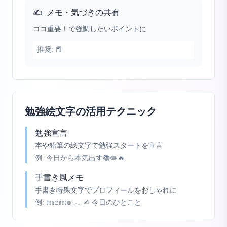
✍️
メモ・気づきの共有
ココ重要！で強調したいポイントに
推奨:
📕
勉強絵文字の活用テクニック
勉強宣言
本や鉛筆の絵文字で勉強スタートを宣言
例:
今日から本気出す📚✏️🔥
手書き風メモ
手書き特殊文字でプロフィールをおしゃれに
例:
𝕞𝕖𝕞𝕠 𓂃 ✍︎ 今日のひとこと