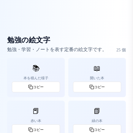
勉強の絵文字
勉強・学習・ノートを表す定番の絵文字です。
25
個
📚
📖
本を積んだ様子
開いた本
コピー
コピー
📕
📗
赤い本
緑の本
コピー
コピー