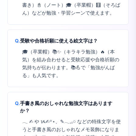
書き）📓（ノート）🎓（卒業帽）🧮（そろば
ん）などが勉強・学習シーンで使えます。
Q.
受験や合格祈願に使える絵文字は？
🎓（卒業帽）📚✨（キラキラ勉強）🔥（本
気）を組み合わせると受験応援や合格祈願の
気持ちが伝わります。📚💪で「勉強がんば
る」も人気です。
Q.
手書き風のおしゃれな勉強文字はあります
か？
𓂃 ✍︎ や ᝰ✍︎꙳⋆、✎𓂃𓈒𓂂𓏸 などの特殊文字を使
うと手書き風のおしゃれなメモ装飾になりま