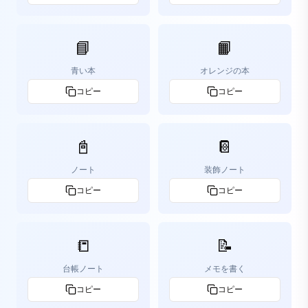
📘
📙
青い本
オレンジの本
コピー
コピー
📓
📔
ノート
装飾ノート
コピー
コピー
📒
📝
台帳ノート
メモを書く
コピー
コピー