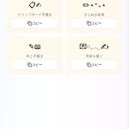
📋✍︎
✏️⋆⁺₊⋆
クリップボード手書き
きらめき鉛筆
コピー
コピー
✎📖
💌𓏸𓈒𓂃✍️
本と手書き
手紙を書く
コピー
コピー