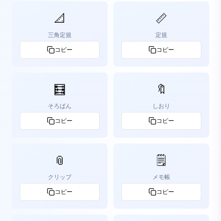
📐
📏
三角定規
定規
コピー
コピー
🧮
🔖
そろばん
しおり
コピー
コピー
📎
🗒️
クリップ
メモ帳
コピー
コピー