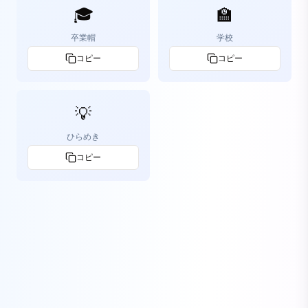
🎓
🏫
卒業帽
学校
コピー
コピー
💡
ひらめき
コピー