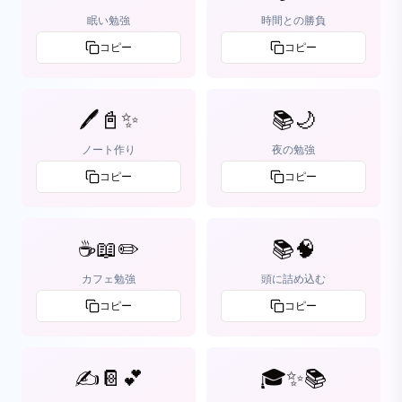
眠い勉強
時間との勝負
コピー
コピー
🖊️📓✨
📚🌙
ノート作り
夜の勉強
コピー
コピー
☕📖✏️
📚🧠
カフェ勉強
頭に詰め込む
コピー
コピー
✍️📔💕
🎓✨📚