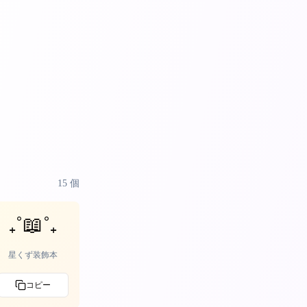
15
個
₊˚📖˚₊
星くず装飾本
コピー