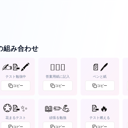
の組み合わせ
✍📝🖍
✍🏻📄
📄🖊
テスト勉強中
答案用紙に記入
ペンと紙
コピー
コピー
コピー
💮📝✨
📖✏️💪
📝🔥
花まるテスト
頑張る勉強
テスト燃える
コピー
コピー
コピー