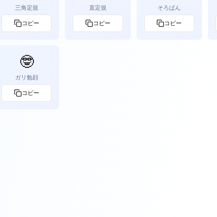
三角定規
直定規
そろばん
コピー
コピー
コピー
🤓
ガリ勉顔
コピー