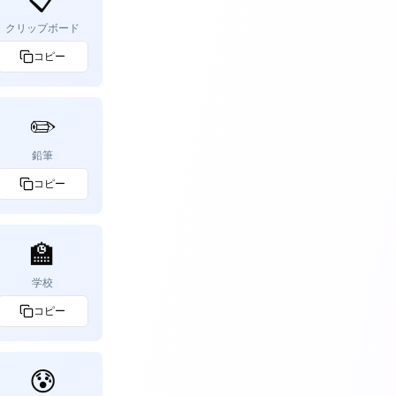
クリップボード
コピー
✏️
鉛筆
コピー
🏫
学校
コピー
😰