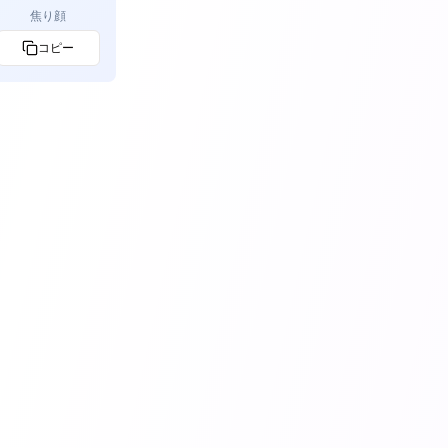
焦り顔
コピー