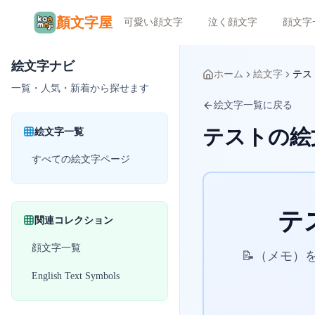
顏文字屋
可愛い顔文字
泣く顔文字
顔文字
絵文字ナビ
ホーム
絵文字
テス
一覧・人気・新着から探せます
絵文字一覧に戻る
テストの絵
絵文字一覧
すべての絵文字ページ
テ
関連コレクション
顔文字一覧
📝（メモ
English Text Symbols