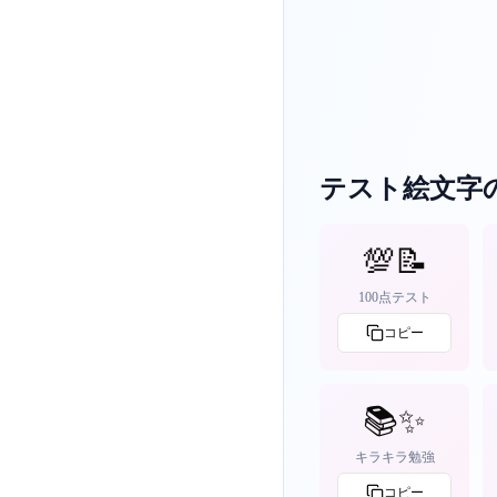
テスト絵文字
💯📝
100点テスト
コピー
📚✨
キラキラ勉強
コピー