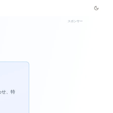
スポンサー
】
わせ、特