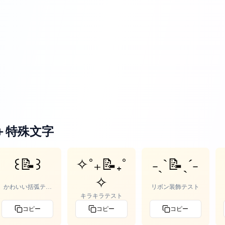
＋特殊文字
꒰📝꒱
✧˚₊📝₊˚
˗ˏˋ📝ˎˊ˗
✧
かわいい括弧テス
リボン装飾テスト
ト
キラキラテスト
コピー
コピー
コピー