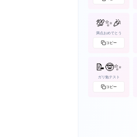
💯✨🎉
満点おめでとう
コピー
📝🤓✨
ガリ勉テスト
コピー