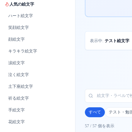
人気の絵文字
ハート
絵文字
笑顔
絵文字
顔
絵文字
テスト絵文字
表示中:
キラキラ
絵文字
涙
絵文字
泣く
絵文字
土下座
絵文字
祈る
絵文字
手
絵文字
すべて
テスト・勉
花
絵文字
57
/
57
個を表示