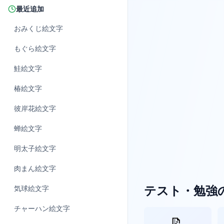
最近追加
おみくじ
絵文字
もぐら
絵文字
鮭
絵文字
椿
絵文字
彼岸花
絵文字
蝉
絵文字
明太子
絵文字
肉まん
絵文字
テスト・勉強
気球
絵文字
チャーハン
絵文字
📝