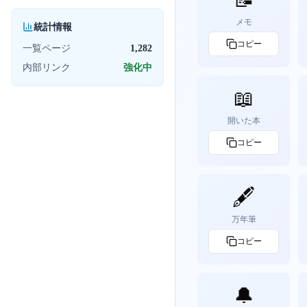
メモ
統計情報
コピー
一覧ページ
1,282
内部リンク
強化中
📖
開いた本
コピー
🖋️
万年筆
コピー
🔔