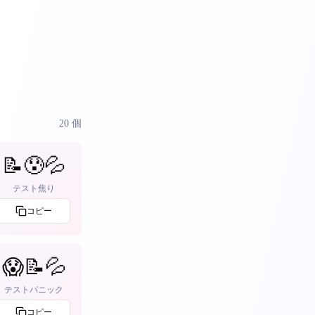
20
個
📝😰💦
テスト焦り
コピー
😱📝💦
テストパニック
コピー