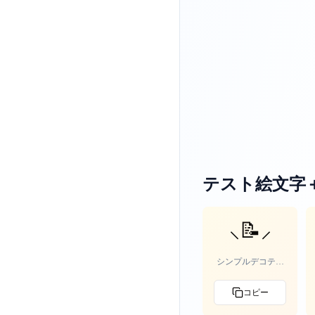
テスト絵文字
⸜📝⸝‍
シンプルデコテス
ト
コピー