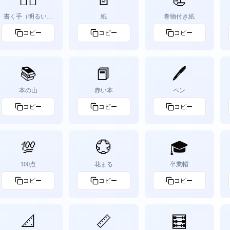
書く手（明るい肌
紙
巻物付き紙
色）
コピー
コピー
コピー
📚
📕
🖊️
本の山
赤い本
ペン
コピー
コピー
コピー
💯
💮
🎓
100点
花まる
卒業帽
コピー
コピー
コピー
📐
📏
🧮