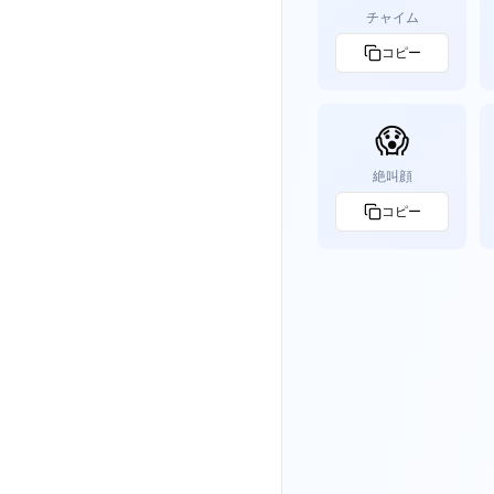
チャイム
コピー
😱
絶叫顔
コピー