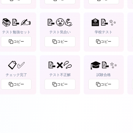
📚📝✍
📝😤💪
🏫📝✨
テスト勉強セット
テスト気合い
学校テスト
コピー
コピー
コピー
📋✅
📝❌💦
🎓📝✨
チェック完了
テスト不正解
試験合格
コピー
コピー
コピー