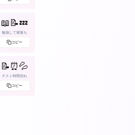
📖📝💤
勉強して寝落ち
コピー
📝⏰💦
テスト時間切れ
コピー