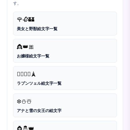
す。
🌹
🥀
🏰
美女と野獣絵文字一覧
👸
👑
🎀
お嬢様絵文字一覧
👱‍♀️
💇‍♀️
🗼
ラプンツェル絵文字一覧
❄️
⛄
☃️
アナと雪の女王の絵文字
👸
🤴
👑