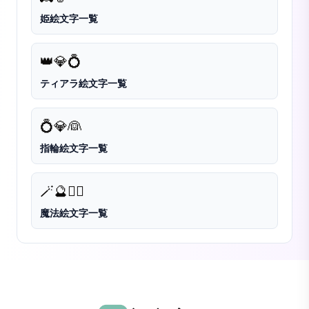
姫絵文字一覧
👑
💎
💍
ティアラ絵文字一覧
💍
💎
👰
指輪絵文字一覧
🪄
🔮
🧙‍♀️
魔法絵文字一覧