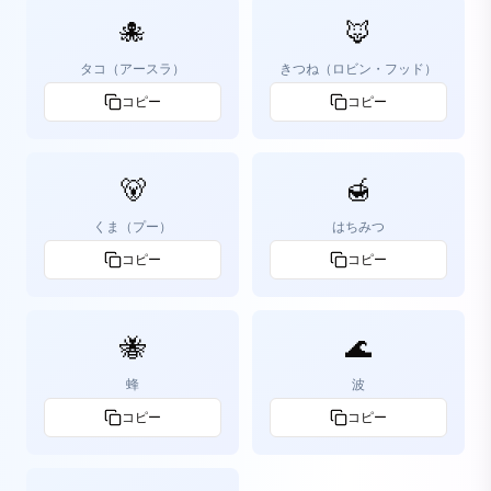
🐙
🦊
タコ（アースラ）
きつね（ロビン・フッド）
コピー
コピー
🐻
🍯
くま（プー）
はちみつ
コピー
コピー
🐝
🌊
蜂
波
コピー
コピー