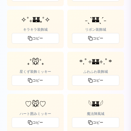
✧˚₊🏰₊˚✧
˗ˏˋ🏰ˎˊ˗
キラキラ装飾城
リボン装飾城
コピー
コピー
₊˚🐭˚₊
*.ﾟ+🏰+.ﾟ*
星くず装飾ミッキー
ふわふわ装飾城
コピー
コピー
♡🐭♡
𓆩🏰𓆪
ハート囲みミッキー
魔法陣風城
コピー
コピー