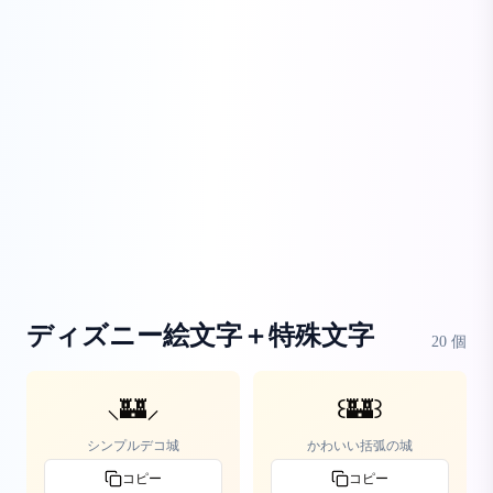
ディズニー絵文字＋特殊文字
20
個
⸜🏰⸝‍
꒰🏰꒱
シンプルデコ城
かわいい括弧の城
コピー
コピー