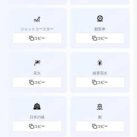
🎢
🎡
ジェットコースター
観覧車
コピー
コピー
🎆
🎇
花火
線香花火
コピー
コピー
🏯
🚢
日本の城
船
コピー
コピー