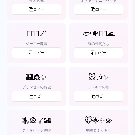
夜のお城
ミッキーミニーハート
コピー
コピー
🧞‍♂️✨🪄
🐟🐠🧜‍♀️🌊
ジーニー魔法
海の仲間たち
コピー
コピー
🏰👸✨
🐭🎶✨
プリンセスのお城
ミッキーの歌
コピー
コピー
🎠🎡🎢🏰
🐭🌟✨💫
テーマパーク満喫
星降るミッキー