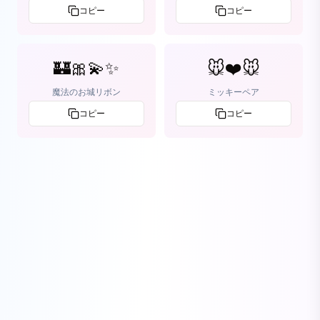
コピー
コピー
🏰🎀💫✨
🐭❤️🐭
魔法のお城リボン
ミッキーペア
コピー
コピー