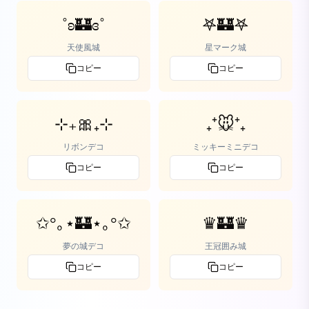
˚ʚ🏰ɞ˚
𖤐🏰𖤐
天使風城
星マーク城
コピー
コピー
⊹₊🎀₊⊹
₊⁺🐭⁺₊
リボンデコ
ミッキーミニデコ
コピー
コピー
✩°｡⋆🏰⋆｡°✩
♛🏰♛
夢の城デコ
王冠囲み城
コピー
コピー