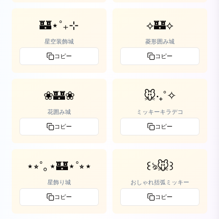
🏰⋆˚₊⊹
⟡🏰⟡
星空装飾城
菱形囲み城
コピー
コピー
❀🏰❀
🐭‧₊˚✧
花囲み城
ミッキーキラデコ
コピー
コピー
⋆⭒˚｡⋆🏰⋆˚⭒⋆
꒰ঌ🐭꒱
星飾り城
おしゃれ括弧ミッキー
コピー
コピー