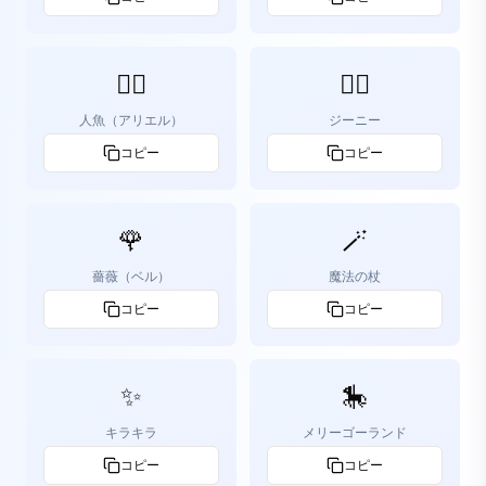
🧜‍♀️
🧞‍♂️
人魚（アリエル）
ジーニー
コピー
コピー
🌹
🪄
薔薇（ベル）
魔法の杖
コピー
コピー
✨
🎠
キラキラ
メリーゴーランド
コピー
コピー