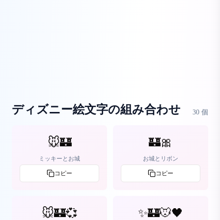
ディズニー絵文字の組み合わせ
30
個
🐭🏰
🏰🎀
ミッキーとお城
お城とリボン
コピー
コピー
🐭🏰💞
✨🏰🐭🖤