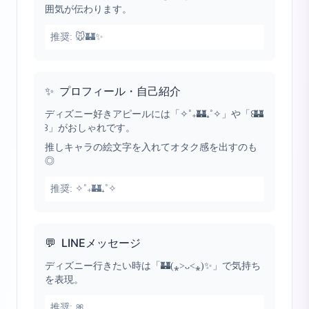
囲気が伝わります。
推奨:
🐭🏰✨
✨
プロフィール・自己紹介
ディズニー好きアピールには「✧˚₊🏰₊˚✧」や「꒰🏰
꒱」がおしゃれです。
推しキャラの絵文字を入れてオタク感を出すのも
◎
推奨:
✧˚₊🏰₊˚✧
💬
LINEメッセージ
ディズニー行きたい時は「🏰(⁎˃ᴗ˂⁎)✨」で気持ち
を表現。
推奨:
🎀