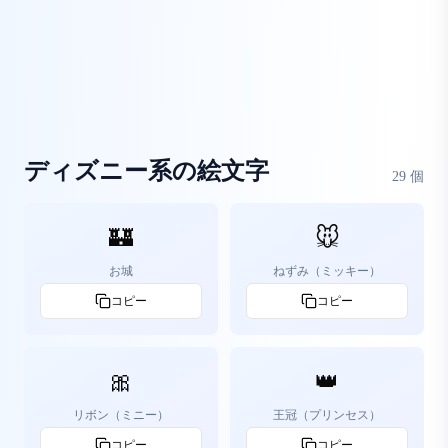
ディズニー系の絵文字
29
個
🏰
🐭
お城
ねずみ（ミッキー）
コピー
コピー
🎀
👑
リボン（ミニー）
王冠（プリンセス）
コピー
コピー