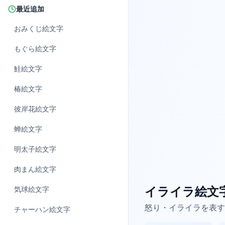
最近追加
おみくじ
絵文字
もぐら
絵文字
鮭
絵文字
椿
絵文字
彼岸花
絵文字
蝉
絵文字
明太子
絵文字
肉まん
絵文字
イライラ絵文字
気球
絵文字
怒り・イライラを表す定
チャーハン
絵文字