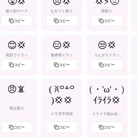
😤💢
😠💢
💢⚡😠
怒り顔マーク
むかつく怒り
雷怒り
コピー
コピー
コピー
😊💢
😑💢
😒💢
笑顔でイラッ
無表情イラッ
うんざりイラッ
コピー
コピー
コピー
😠📵
( ꐦ꒪꒫꒪
（・'ω'・）
)💢💢
ｲﾗｲﾗ‪💢
禁止怒り
イラ文字表現
イライラ組み合わ
せ
コピー
コピー
コピー