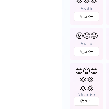
💢💢💢
怒り連打
コピー
🤬😠😡
怒り三連
コピー
😊😊😊
💢💢
💢💢
笑顔のち怒り
コピー