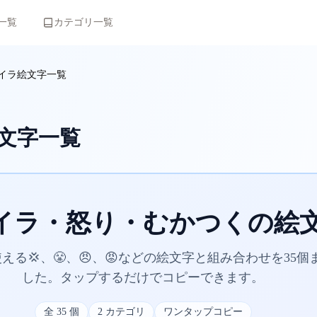
一覧
カテゴリ一覧
イラ絵文字一覧
文字一覧
イラ・怒り・むかつくの絵
える💢、😤、😠、😡などの絵文字と組み合わせを35個
した。タップするだけでコピーできます。
全
35
個
2
カテゴリ
ワンタップコピー