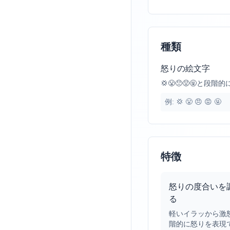
種類
怒りの絵文字
💢😤😠😡🤬と
例:
💢 😤 😠 😡 🤬
特徴
怒りの度合いを
る
軽いイラッから激
階的に怒りを表現