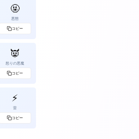
🤬
悪態
コピー
👿
怒りの悪魔
コピー
⚡
雷
コピー