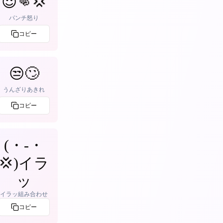
😈👊💢
パンチ怒り
コピー
😒🙄
うんざりあきれ
コピー
(・-・
💢)イラ
ッ
イラッ組み合わせ
コピー