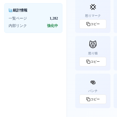
💢
統計情報
怒りマーク
一覧ページ
1,282
コピー
内部リンク
強化中
😾
怒り猫
コピー
👊
パンチ
コピー