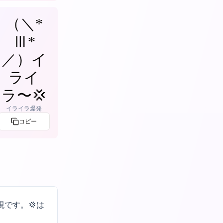
（＼*
Ⅲ*
／）イ
ライ
ラ〜‪💢
イライラ爆発
コピー
です。💢は