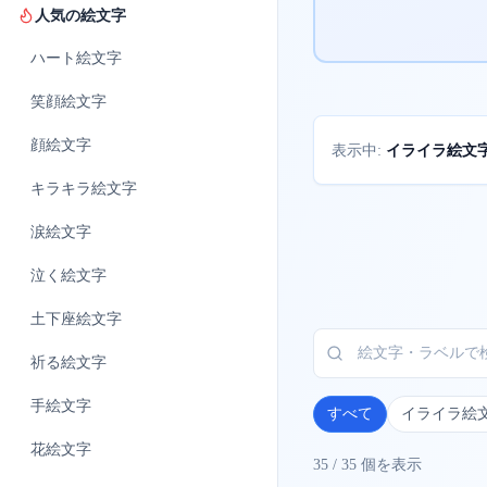
人気の絵文字
ハート
絵文字
笑顔
絵文字
顔
絵文字
イライラ絵文
表示中:
キラキラ
絵文字
涙
絵文字
泣く
絵文字
土下座
絵文字
祈る
絵文字
手
絵文字
すべて
イライラ絵文字
花
絵文字
35
/
35
個を表示