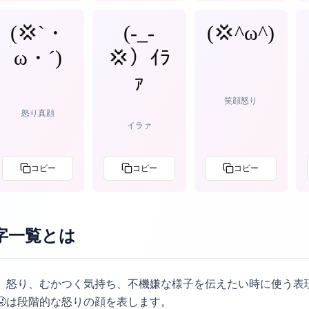
(💢`・
(-_-
(💢^ω^)︎︎
ω・´)
💢）ｲﾗ
ｧ
笑顔怒り
怒り真顔
イラァ
コピー
コピー
コピー
字一覧
とは
、怒り、むかつく気持ち、不機嫌な様子を伝えたい時に使う表現
😡は段階的な怒りの顔を表します。