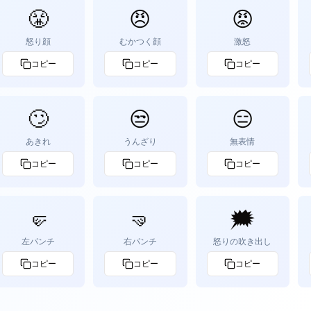
😤
😠
😡
怒り顔
むかつく顔
激怒
コピー
コピー
コピー
🙄
😒
😑
あきれ
うんざり
無表情
コピー
コピー
コピー
🤛
🤜
🗯️
左パンチ
右パンチ
怒りの吹き出し
コピー
コピー
コピー