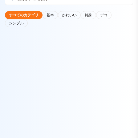
すべてのカテゴリ
基本
かわいい
特殊
デコ
シンプル