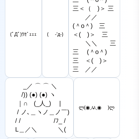
三＜（　)＞ 三

　　／／

(＾o＾)　三

＜(　)＞　三

(ﾟДﾟ)ｳｾﾞｪｪｪ
( -'д-)
　　＼＼　　三

三　 (＾o＾) 

三　＜(　)＞

三　／／
　　 _／ ⌒ ⌒ ＼

　　/)) (●) (●) ヽ

　 ｜∩　(_人_)　 |

ლ(◉◞౪◟◉ )ლ
　 / ノ､＿ヽノ＿ノ￣)

　/ /　　　　　 /ﾌ_ /

　L＿／＼　　　 ＼(