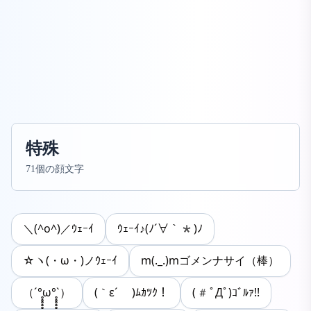
特殊
71個の顔文字
＼(^o^)／ｳｪｰｲ
ｳｪｰｲ♪(ﾉ´∀｀*)ﾉ
☆ヽ(・ω・)ノｳｪｰｲ
m(._.)mゴメンナサイ（棒）
（´°̥̥̥̥̥̥̥̥ω°̥̥̥̥̥̥̥̥`）
(｀ε´ )ﾑｶﾂｸ！
(#ﾟДﾟ)ｺﾞﾙｧ!!