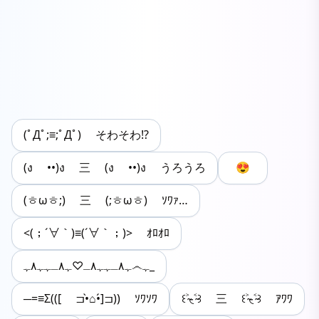
(ﾟДﾟ;≡;ﾟДﾟ) そわそわ!?
(ง ••)ง 三 (ง ••)ง うろうろ
😍
(ㅎωㅎ;) 三 (;ㅎωㅎ) ｿﾜｧ…
<(；´∀｀)≡(´∀｀；)> ｵﾛｵﾛ
ﮩ٨ـﮩﮩ٨ـ♡ﮩ٨ـﮩﮩ٨ﮩ෴ﮩ_⁡
─=≡Σ(([ ⊐•̀⌂•́]⊐)) ｿﾜｿﾜ
꒰˃̴◟̵˂̴꒱ 三 ꒰˃̴◟̵˂̴꒱ ｱﾜﾜ