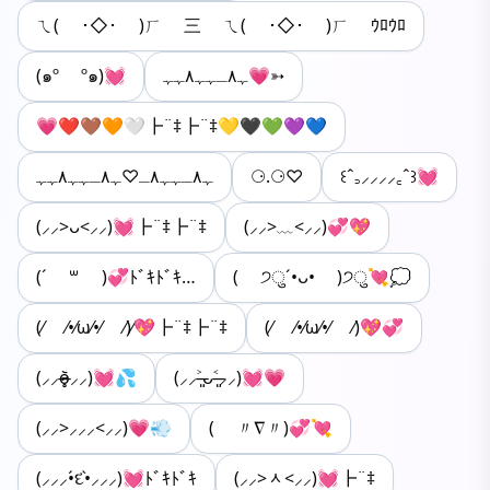
ㄟ( ･◇･ )ㄏ 三 ㄟ( ･◇･ )ㄏ ｳﾛｳﾛ
(๑º º๑)💓
ﮩ٨ـﮩﮩ٨ﮩﮩ💗➳
💗❤️🤎🧡🤍┣¨‡┣¨‡💛🖤💚💜💙
ﮩ٨ـﮩﮩ٨ـ♡ﮩ٨ـﮩﮩ٨ﮩﮩ
⚆.⚆♡
꒰ˆ‎꜆‪⸝⸝⸝⸝‎꜀ˆ꒱💓
(⸝⸝>ᴗ<⸝⸝)💓┣¨‡┣¨‡
(⸝⸝>﹏<⸝⸝)💞💖
(´ ꒳ )💞ﾄﾞｷﾄﾞｷ…
( ੭ु´•ᴗ• )੭ु💘💭
(⁄ ⁄•⁄ω⁄•⁄ ⁄)⁄💖┣¨‡┣¨‡
(⁄ ⁄•⁄ω⁄•⁄ ⁄)💖💞
(⸝⸝o̴̶̷̥᷅⸝⸝)💓💦
(⸝⸝˃̶͈ᴗ˂̶͈⸝⸝)💓💗
(⸝⸝>⸝⸝⸝<⸝⸝)💗💨
( 〃∇〃)💞💘
(⸝⸝⸝•́દ•̀⸝⸝⸝)💓ﾄﾞｷﾄﾞｷ
(⸝⸝>ᆺ<⸝⸝)💓┣¨‡