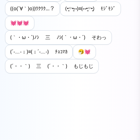
((o(´∀｀)o))ﾜｸﾜｸ…？
(•͈⌔•͈⑅)≡(⑅•͈⌔•͈) ﾓｼﾞﾓｼﾞ
💓💓💓
(｀・ω・´)ﾉｼ 三 ﾉｼ(｀・ω・´) そわっ
(´-﹏-；)≡(；´-﹏-) ﾁｮｺﾏｶ
🤧💓
(´・・｀) 三 (´・・｀) もじもじ