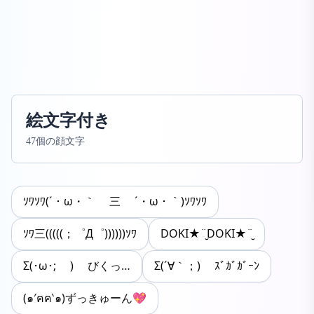
絵文字付き
47個の顔文字
ｿﾜｿﾜ(´・ω・｀ 三 ´・ω・｀)ｿﾜｿﾜ
ｿﾜ三(((((；゜Д゜))))))ｿﾜ
DOKI★¨̮DOKI★¨̮
Σ(･ω･; ) びくっ…
Σ(´∀｀；) ｽﾞｶﾞｶﾞｰﾝ
(๑′ฅฅ‵๑)ずっきゅーん💖