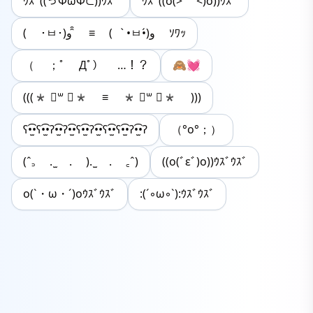
ｳｽﾞ((っΦωΦ⊂))ｳｽﾞ
ｳｽﾞ((o(> <)o))ｳｽﾞ
( ･ㅂ･)و ̑̑ ≡ ( •̀ㅂ•́)و ｿﾜｯ
（ ；ﾟ Дﾟ） …！？
🙈💓
(((* ॑꒳ ॑* ≡ * ॑꒳ ॑* )))
ʕ•̫͡•ʕ•̫͡•ʔ•̫͡•ʔ•̫͡•ʕ•̫͡•ʔ•̫͡•ʕ•̫͡•ʕ•̫͡•ʔ•̫͡•ʔ
（°o°；）
(ˆ꜆ . ̫ . ). ̫ . ꜀ˆ)
((o(ﾞεﾞ)o))ｳｽﾞｳｽﾞ
o(`・ω・´)oｳｽﾞｳｽﾞ
:(ˊ◦ω◦ˋ):ｳｽﾞｳｽﾞ