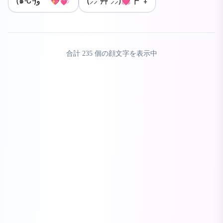
(๑˃̵ᴗ˂̵)و 💖💞
(⸝⸝´艸`⸝⸝)💓┣¨‡
合計
235
個の顔文字を表示中