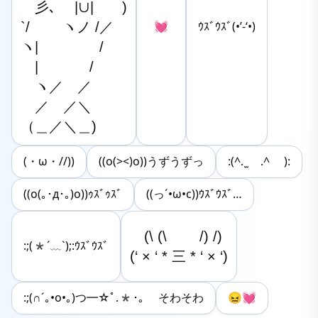
　彡､ 　|∪|　　)

`/　　 ヽノ /／

💓
ｳｽﾞｳｽﾞ(•’-‘•)
ヽ|　　 　　/

　|　　 　 /

　ヽ／　／

　／　／＼

（＿／＼＿)
(・ω・//))
((o(><)o))うずうずっ
:(^. ̫ .^ ):
((o(｡･д･｡)o))ｩｽﾞｩｽﾞ
((っ´•ω•c))ｳｽﾞｳｽﾞ…
　(\ (\　 　/) /)

:;(*´﹏`);:ｳｽﾞｳｽﾞ
(‘ × ‘ * 三 * ‘ × ‘)
:;(∩´｡•o•｡)つ━☆ﾟ.*･｡ そわそわ
😖💓