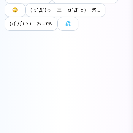
😳
(っﾟДﾟ)っ 三 c(ﾟДﾟｃ) ｿﾜ…
(ﾉ)ﾟДﾟ(ヽ) ｱｯ…ｱﾜﾜ
💦