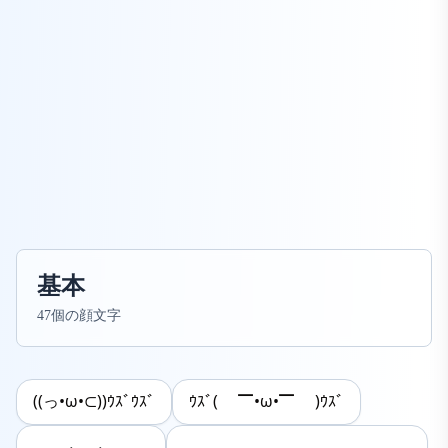
基本
47個の顔文字
((っ•ω•⊂))ｳｽﾞｳｽﾞ
ｳｽﾞ( ▔•ω•▔ )ｳｽﾞ