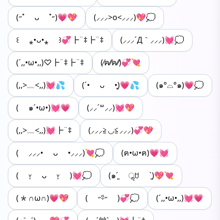
(˶˚ ᴗ ˚˶)💗💖
(⸝⸝⸝>o<⸝⸝⸝)💖💭
꒰ ⁎•ᴗ•⁎ ꒱💞┣¨‡┣¨‡
(⸝⸝⸝´Д｀⸝⸝⸝)💓💭
(´,,•ω•,,)♡┣¨‡┣¨‡
(⁄ฅ⁄⁄ฅ⁄⁄)💞💘
(,,>﹏<,,)💓💦
(´• ᴗ •̥)💗💦
(๑°⌓°๑)💗💭
( ๑´•ω•)💓💗
(⸝⸝´꒳⸝⸝)💓💖
(,,>﹏<,,)💓┣¨‡
(⸝⸝⸝≧◡≦⸝⸝⸝)💞💖
( ⸝⸝⸝• ᴗ •⸝⸝⸝)💘💭
(ฅ•ω•ฅ)💗💓
( ᵕ̩̩ ᴗ ᵕ̩̩ )💓💭
(๑ˊ͈ ॢꇴ ˋ͈)💖💘
(*∩ω∩)💗💖
( ˶º̬˶ )💞💭
(´,,•ω•,,)💓💗