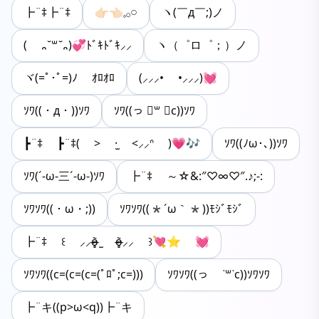
┣¨‡┣¨‡
👉🏻👈🏻𓈒𓂂𓏸
ヽ(￣д￣;)ノ
( ᎔˘꒳˘᎔)💞ﾄﾞｷﾄﾞｷ⸝⸝
ヽ（゜ロ゜；）ノ
ヾ(=ﾟ･ﾟ=)ﾉ ｵﾛｵﾛ
(⸝⸝⸝• •⸝⸝⸝)💓
ｿﾜ((・д・))ｿﾜ
ｿﾜ((っ ॑꒳ ॑c))ｿﾜ
┣¨‡ ┣¨‡( > ·̫ <⸝⸝ᐢ )💗🎶
ｿﾜ((ﾉω･､))ｿﾜ
ｿﾜ(´-ω-三´-ω-)ｿﾜ
┣¨‡ ～☆&:″♡∞♡″.♪;-:
ｿﾜｿﾜ((・ω・;))
ｿﾜｿﾜ((*´ω｀*))ﾓｼﾞﾓｼﾞ
┣¨‡ ꒰ ⸝⸝o̴̶̷̥᷅ ̫ o̴̶̷̥᷅⸝⸝ ꒱💘⭐ 💓
ｿﾜｿﾜ((c=(c=(c=(ﾟﾛﾟ;c=)))
ｿﾜｿﾜ((っ ˙꒳˙c))ｿﾜｿﾜ
┣¨キ((p>ω<q))┣¨キ