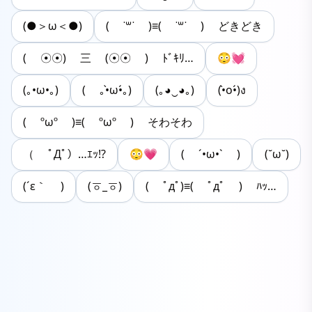
(●＞ω＜●)
( ˙꒳˙ )≡( ˙꒳˙ ) どきどき
( ☉☉) 三 (☉☉ ) ﾄﾞｷﾘ…
😳💓
(｡•ω•｡)
( ｡•̀ω•́｡)
(｡◕‿◕｡)
(•̀o•́)ง
( ºωº )≡( ºωº ) そわそわ
（ ﾟДﾟ）…ｴｯ!?
😳💗
( ´•ω•` )
(˘ω˘)
(´ε｀ )
(ㆆ_ㆆ)
( ﾟдﾟ)≡( ﾟдﾟ ) ﾊｯ…