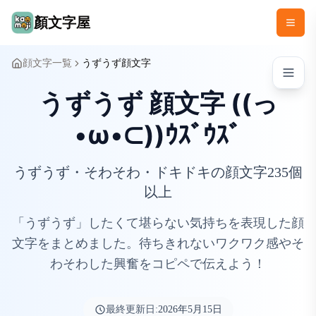
顏文字屋
顔文字一覧
うずうず顔文字
うずうず 顔文字 ((っ
•ω•⊂))ｳｽﾞｳｽﾞ
うずうず・そわそわ・ドキドキの顔文字235個
以上
「うずうず」したくて堪らない気持ちを表現した顔
文字をまとめました。待ちきれないワクワク感やそ
わそわした興奮をコピペで伝えよう！
最終更新日:
2026年5月15日