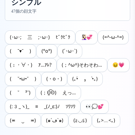
シンプル
47個の顔文字
(･ω･; 三 ;･ω･) ﾋﾞｸﾋﾞｸ
🧏🏻‍♀️💞
(=^-ω-^=)
( ˘▾˘ )
(°o°)
(´･ω･`)
(；・∀・) ｱ…ｱﾚ?
(；^ω^)そわそわ…
😖💗
( ˘•ω•˘ )
(・o・)
(｡•́ ₃ •̀｡)
( ˘ ³˘)
(；ʘ̫͡ʘ) えっ…
(:3_ヽ)_ ≡ _(ﾉ_ε:)ﾉ ｿﾜｿﾜ
👀💭💕
(≖ ‿ ≖)
(๑´ڡ`๑)
(≧◡≦)
(｡>﹏<｡)