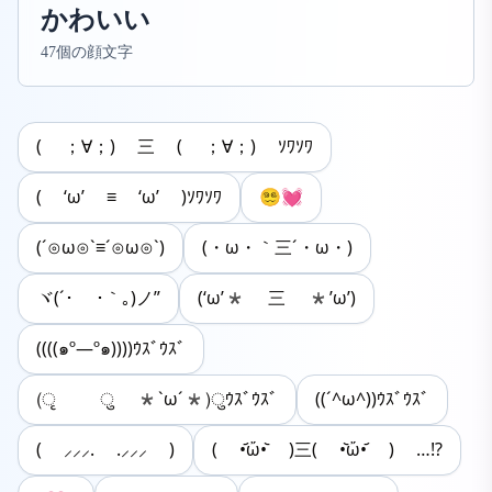
かわいい
47個の顔文字
( ；∀；) 三 ( ；∀；) ｿﾜｿﾜ
( ‘ω’ ≡ ‘ω’ )ｿﾜｿﾜ
😵‍💫💓
(´⊙ω⊙`≡´⊙ω⊙`)
(・ω・｀三´・ω・)
ヾ(´･ ･｀｡)ノ”
(‘ω’* 三 *’ω’)
((((๑º―º๑))))ｳｽﾞｳｽﾞ
(ृ ु *`ω´*)ुｳｽﾞｳｽﾞ
((´^ω^))ｳｽﾞｳｽﾞ
( ⸝⸝⸝. .⸝⸝⸝ )
( •᷄ὤ•᷅ )三( •᷅ὤ•᷄ ) …!?