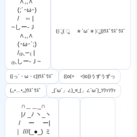
　 ∧,,∧

　(;´･ω･)

　/　∽ |

~しー-Ｊ  

((ृ( ु *`ω´*)ु))ｳｽﾞｳｽﾞｳｽﾞ
　 ∧,,∧

　(･ω･`;)

　/₍₍◟∽₍ |

₍₍◟しー-Ｊ~  
((っ´・ω・c))ｳｽﾞｳｽﾞ
((o(> <)o))うずうずっ
(,,•﹏•,,)ｳｽﾞｳｽﾞ
_(´ω`」∠)_≡_(」∠´ω`)_ｿﾜｯｿﾜｯ
　　∩＿＿_∩

　　|ﾉ _ﾉ ヽ_ヽ

　  /　 ー　 ー|

　｜ ///(_●_) ミ
