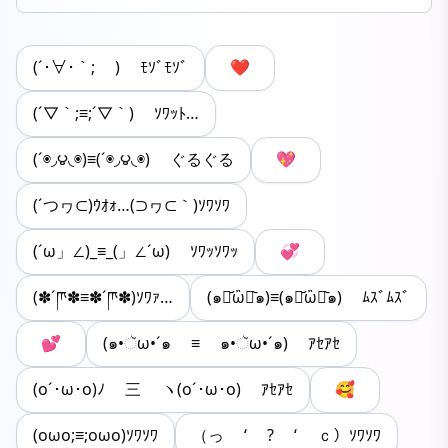
(´･∀･｀; ) ﾓｿﾞﾓｿﾞ
❤️
(´▽｀;≡;´▽｀) ｿﾜｯﾄ…
(´◉◞౪◟◉)≡(´◉◞౪◟◉) ぐるぐる
💖
(´つヮ⊂)ｳｵｫ…(⊃ヮ⊂｀)ｿﾜｿﾜ
(´ω」∠)_≡_(」∠´ω) ｿﾜｯｿﾜｯ
💞
(✽´ཫ✽≡✽´ཫ✽)ｿﾜｧ…
(๑･᷄ὢ･᷅๑)≡(๑･᷄ὢ･᷅๑) ﾑｽﾞﾑｽﾞ
💕
(๑•ૅω•´๑ ≡ ๑•ૅω•´๑) ｱｾｱｾ
(o´･ω･o)ﾉ 三 ヽ(o´･ω･o) ｱｾｱｾ
🥰
(oωo;≡;oωo)ｿﾜｿﾜ
（っ ‘ ? ‘ ｃ）ｿﾜｿﾜ