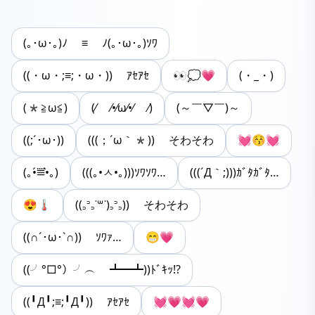
(｡･ω･｡)ﾉ ≡ ﾉ(｡･ω･｡)ｿﾜ
((・ω・;≡;・ω・)) ｱｾｱｾ
👀💭💗
(・_・)
(*≧ω≦)
(⁄ ⁄•⁄ω⁄•⁄ ⁄)
(～￣▽￣)～
((;´･ω･))
(((；´ω｀*)) そわそわ
💓😚💓
(｡•́⩸•̀｡)
(((｡•ㅅ•｡)))ｿﾜｿﾜ…
(((´Д｀;)))ｶﾞﾀｶﾞﾀ…
😍🌡
((꜆꜄꜆˙꒳˙)꜆꜄꜆)) そわそわ
((∩´･ω･`∩)) ｿﾜｧ…
😁💗
((╯°□°）╯︵ ┻━┻))ﾄﾞｷｯ!?
((╹Д╹;≡;╹Д╹)) ｱｾｱｾ
💓💗💓💗