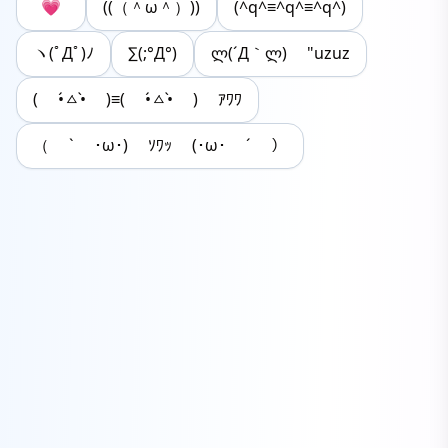
💗
((（＾ω＾）))
(^q^≡^q^≡^q^)
ヽ(ﾟДﾟ)ﾉ
∑(;°Д°)
ლ(´Д｀ლ) "uzuz
( •́ㅿ•̀ )≡( •́ㅿ•̀ ) ｱﾜﾜ
（ ` ･ω･) ｿﾜｯ (･ω･ ´ ）