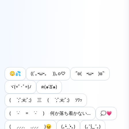
😳💦
((´｡•ω•｡ ))｡ο♡
˙˚ʚ( •ω• )ɞ˚˙
ヾ(=ﾟ･ﾟ=)ﾉ
ฅ(๑’Δ’๑)
( ´;ﾟ;ё;ﾟ;) 三 ( ´;ﾟ;ё;ﾟ;) ｿﾜｯ
( ˙-˙ = ˙-˙ ) 何か落ち着かない…
💭💗
( ⸝⸝⸝. .⸝⸝⸝ )😖
(｡•́‿•̀｡)
(｡˘⻍˘｡)