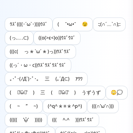
ｳｽﾞ((((･´ω`･))))ｳｽﾞ
( ˘•ω•˘ 😉
:;(∩´﹏`∩);:
(っ.﹏.⊂)
((o(>ε<)o))ｳｽﾞｳｽﾞ
(((c( っ*`ω´*)っ))ｳｽﾞｳｽﾞ
((っ´・ω・c))ｳｽﾞｳｽﾞｳｽﾞｳｽﾞ
｡･ﾟ･(ﾉД`)･ﾟ･｡ 三 (｡´Д⊂) ｱﾜﾜ
( ･᷄ὢ･᷅ ) 三 ( ･᷄ὢ･᷅ ) うずうず
😳💭
( ~ ” ~)
(^q^*≡*^p^)
(((∩’ω’∩)))
((((( ’ᾥ’ )))))
((( ^-^ )))ｳｽﾞｳｽﾞ