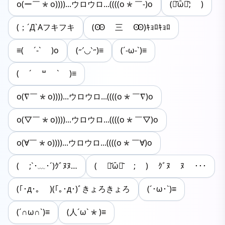
o(ー￣*o))))...ウロウロ...((((o*￣-)o
(･᷄ὢ･᷅; )
(；´Д`Aフキフキ
(Ꙭ 三 Ꙭ)ｷｮﾛｷｮﾛ
≡( ´-` )o
(˶′◡‵˶)≡
(´-ω-`)≡
( ´ ꒳ ` )≡
o(∇￣*o))))...ウロウロ...((((o*￣∇)o
o(▽￣*o))))...ウロウロ...((((o*￣▽)o
o(∀￣*o))))...ウロウロ...((((o*￣∀)o
( ;`･﹏･´)ｸﾞﾇﾇ…
( ･᷄ὢ･᷅ ; ) ｸﾞﾇ ﾇ ･･･
(｢･д･｡ )(｢｡･д･)ﾞきょろきょろ
(´･ω･`)≡
(´∩ω∩`)≡
(人´ω`*)≡