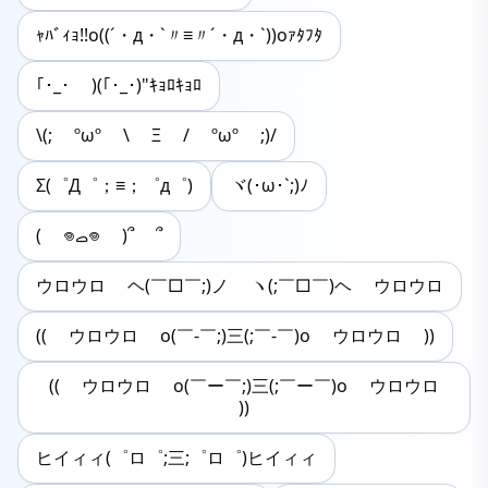
ｬﾊﾞｨｮ!!o((´・д・`〃≡〃´・д・`))oｧﾀﾌﾀ
｢･_･ )(｢･_･)"ｷｮﾛｷｮﾛ
\(; ºωº \ Ξ / ºωº ;)/
Σ(゜Д゜；≡；゜д゜)
ヾ(･ω･`;)ﾉ
( 𖦹ࡇ𖦹 )՞ ՞
ウロウロ ヘ(￣□￣;)ノ ヽ(;￣□￣)ヘ ウロウロ
(( ウロウロ o(￣-￣;)三(;￣-￣)o ウロウロ ))
(( ウロウロ o(￣ー￣;)三(;￣ー￣)o ウロウロ
))
ヒイィィ(゜ロ゜;三;゜ロ゜)ヒイィィ