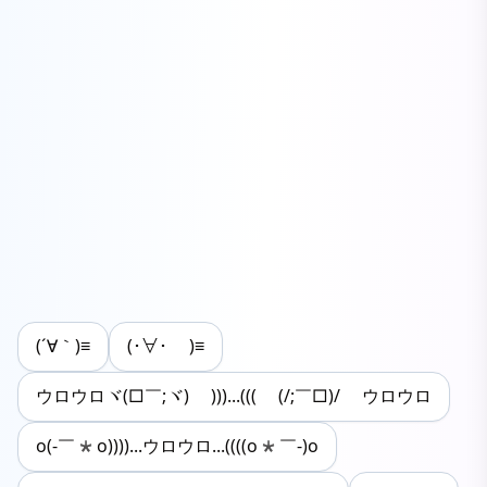
(´∀｀)≡
(･∀･ )≡
ウロウロヾ(□￣;ヾ) )))...((( (/;￣□)/ ウロウロ
o(-￣*o))))...ウロウロ...((((o*￣-)o