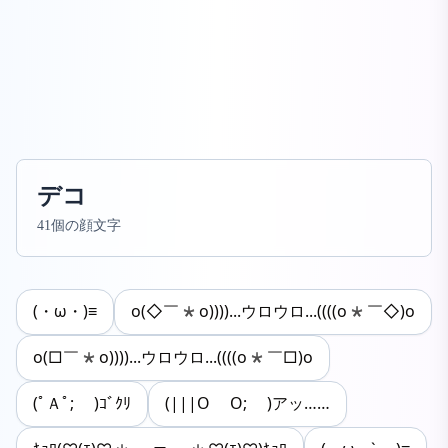
デコ
41個の顔文字
(・ω・)≡
o(◇￣*o))))...ウロウロ...((((o*￣◇)o
o(□￣*o))))...ウロウロ...((((o*￣□)o
(ﾟＡﾟ; )ｺﾞｸﾘ
(|||O O; )アッ……