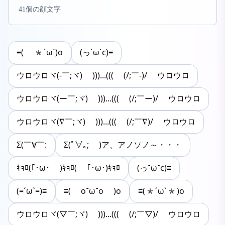
41個の顔文字
≡( *`ω´)o
(っ´ω`c)≡
ウロウロヾ(-￣;ヾ) )))...((( (/;￣-)/ ウロウロ
ウロウロヾ(ー￣;ヾ) )))...((( (/;￣ー)/ ウロウロ
ウロウロヾ(∇￣;ヾ) )))...((( (/;￣∇)/ ウロウロ
Σ(￣∀￣:
Σ(ﾟ∀｡; )ア、アノソノ～・・・
ｷｮﾛ(｢･ω･ )ｷｮﾛ( ｢･ω･)ｷｮﾛ
(っ˘ω˘c)≡
(=´ω`=)≡
≡( o˘ω˘o )o
≡(*´ω`*)o
ウロウロヾ(▽￣;ヾ) )))...((( (/;￣▽)/ ウロウロ