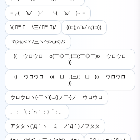
≡╭( ‘ω’ )╯ ╰( ‘ω’ )╮≡
\( ॑꒳ ॑ \三/ ॑꒳ ॑)/
((⊂(;∩`ω´∩;)⊃))
ヾ(>ω<ヾﾉ三ヽ^ｼ>ω<)ﾉｼ
(( ウロウロ o(￣◇￣;)三(;￣◇￣)o ウロウロ
))
(( ウロウロ o(￣□￣;)三(;￣□￣)o ウロウロ
))
ウロウロヽ(-￣ヽ))...((ノ￣-)ノ ウロウロ
。：゜(；´∩｀；)゜：。
アタタヽ(´Д｀ヽ ミ ノ´Д｀)ノフタタ