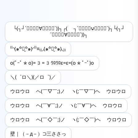
└(┐┘´ↂ⃙⃙⃚∀ↂ⃙⃙⃚`))┐┌( ┐´ↂ⃙⃙⃚౪ↂ⃙⃙⃚`)┐└(┐┘
´ↂ⃙⃙⃚∀ↂ⃙⃙⃚`))┐
⁽⁽◝(๑꒪່౪̮꒪່๑)◜⁾⁾≡₍₍◞(๑꒪່౪̮꒪່๑)◟₎₎
o(ﾟｰﾟ*o)=3=3ｳﾛｳﾛε=ε=(o*ﾟｰﾟ)o
＼(゜ロ＼)(／ロ゜)／
ウロウロ ヘ(￣▽￣;)ノ ヽ(;￣▽￣)ヘ ウロウロ
ウロウロ ヘ(￣∀￣;)ノ ヽ(;￣∀￣)ヘ ウロウロ
ウロウロ ヘ(￣◇￣;)ノ ヽ(;￣◇￣)ヘ ウロウロ
壁｜（－д－）⊃三ささっ