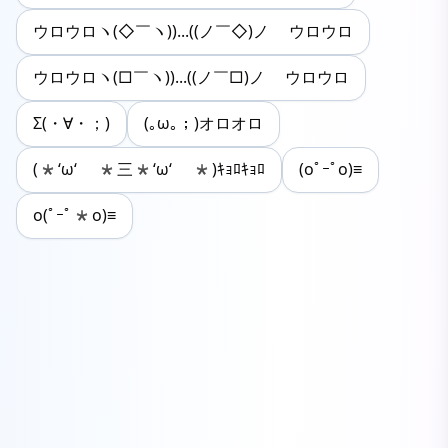
ウロウロヽ(◇￣ヽ))...((ノ￣◇)ノ ウロウロ
ウロウロヽ(□￣ヽ))...((ノ￣□)ノ ウロウロ
Σ(・∀・；)
(｡ω｡；)オロオロ
(*‘ω‘ *三*‘ω‘ *)ｷｮﾛｷｮﾛ
(oﾟｰﾟo)≡
o(ﾟｰﾟ*o)≡