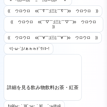
(( ウロウロ o(￣∇￣;)三(;￣∇￣)o ウロウロ ))
(( ウロウロ o(￣▽￣;)三(;￣▽￣)o ウロウロ
))
(( ウロウロ o(￣∀￣;)三(;￣∀￣)o ウロウロ ))
ヾ(･ω･`;)ﾉぁゎゎﾄﾞｳｼﾖ~!
詳細を見る飲み物飲料お茶・紅茶

ｷｮﾛ(ω･｀))(´･ω･｀)(( ´･ω)ｷｮﾛ