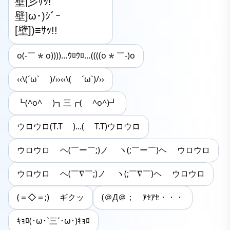
壁|彡ｻｯ!

壁]ω･)ｼﾞｰ

[壁])≡ｻｯ!!
o(-￣*o))))…ｳﾛｳﾛ…((((o*￣-)o
‹‹\(´ω` )/››‹‹\( ´ω`)/››
┗(^o^ )┓三┏( ^o^)┛
ウロウロ(T.T )...( T.T)ウロウロ
ウロウロ ヘ(￣ー￣;)ノ ヽ(;￣ー￣)ヘ ウロウロ
ウロウロ ヘ(￣∇￣;)ノ ヽ(;￣∇￣)ヘ ウロウロ
(＝◇＝;) ギクッ
(＠Д＠； ｱｾｱｾ・・・
ｷｮﾛ(･ω･`三´･ω･)ｷｮﾛ