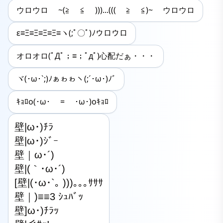
ウロウロ ~(≧ ≦ )))...((( ≧ ≦)~ ウロウロ
ε≡Ξ≡Ξ≡Ξ≡Ξ≡ヽ(;ﾟ〇ﾟ)ﾉウロウロ
オロオロ(ﾟДﾟ；≡；ﾟдﾟ)心配だぁ・・・
ヾ(･ω･`;)ﾉぁゎゎヽ(;´･ω･)ﾉﾞ
ｷｮﾛo(･ω･ = ･ω･)oｷｮﾛ
壁|ω･)ﾁﾗ

壁|ω･)ｼﾞｰ

壁｜ω･´)

壁|(｀･ω･´)

[壁|(･ω･`｡ )))｡｡｡ｻｻｻ

壁｜)≡≡3 ｼｭﾊﾞｯ

壁]ω･)ﾁﾗｯ
