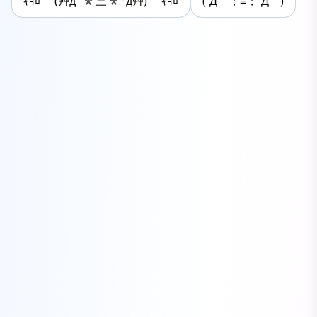
ｷｮﾛ (艸дﾟ*三*°д艸) ｷｮﾛ
(´Д｀；≡；´Д｀)