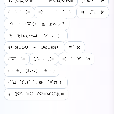
ｷｮﾛ(♡(ｴ)♡* ＝ *♡(ｴ)♡)ｷｮﾛ
(・ω・` )≡
( ˘ω˘ )≡
≡(◜ ‾̀ ˘ ‾́ )◝
≡( ◞˘˘◟ )o
ヾ( ; ･▽･)ﾉ ぁ…ぁれッ？
あ、あれぇ〜…( ´▽｀; )ゞ
ｷｮﾛo(ΟωΟ = ΟωΟ)oｷｮﾛ
≡(´˘`)o
(´▽` )≡
(｡´-ω-｀｡)≡
≡( ´ ∀` )o
(ﾟ-ﾟ*; )ｵﾛｵﾛ(; *ﾟ-ﾟ)
(ﾟ´Д｀ﾟ)ﾟ｡(ﾟﾛﾟ；))((；ﾟﾛﾟ)ｵﾛｵﾛ
ｷｮﾛ((♡`ω´≡♡`ω´♡≡`ω´♡))ｷｮﾛ