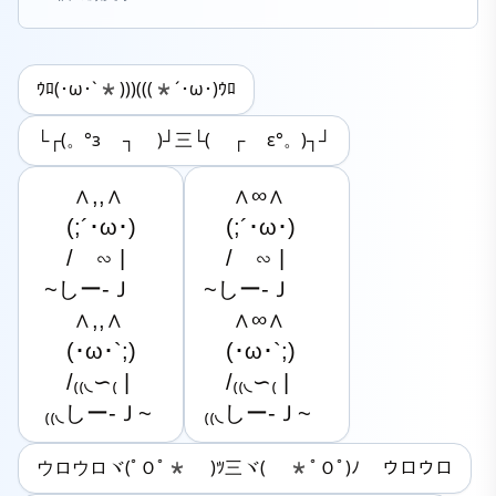
ｳﾛ(･ω･`*)))(((*´･ω･)ｳﾛ
└┌(。°з ┐ )┘三└( ┌ ε°。)┐┘
　 ∧,,∧

　 ∧∞∧

　(;´･ω･)

　(;´･ω･)

　/　∽ |

　/　∽ |

~しー-Ｊ  

~しー-Ｊ  

　 ∧,,∧

　 ∧∞∧

　(･ω･`;)

　(･ω･`;)

　/₍₍◟∽₍ |

　/₍₍◟∽₍ |

₍₍◟しー-Ｊ~ 
₍₍◟しー-Ｊ~   
ウロウロヾ(ﾟＯﾟ* )ﾂ三ヾ( *ﾟＯﾟ)ﾉ ウロウロ