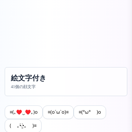
絵文字付き
41個の顔文字
≡(｡♥‿♥｡)o
≡(o´ω`o)≡
≡(°ω° )o
( ｡•́‧̫•̀｡ )≡