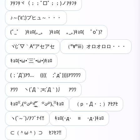
ｱﾀﾌﾀヾ（；；ﾟ□ﾟ；；)ノｱﾀﾌﾀ
♪～(‘ε’;)プヒュ～・・・
(ﾟ_ﾟ )ｷｮﾛ(｡_｡ )ｷｮﾛ( ｡_｡)ｷｮﾛ( ﾟoﾟ)?
ヾ(;´▽｀A“アセアセ
（°∀°ⅲ）オロオロロ・・・
ｷｮﾛ(•ω•`三´•ω•)ｷｮﾛ
(；´Д`)ｱｳ… (((( ;ﾟдﾟ))))ｱﾜﾜﾜﾜ
ｱﾜﾜ ヽ(´Д｀;≡;´Д｀)丿 ｱﾜﾜ
ｷｮﾛ⁽⁽◞(꒪ᴗ̵̍꒪=͟͟͞͞ ꒪ᴗ̵̍꒪)◟⁾⁾ｷｮﾛ
（ｐ・Д・；）ｱｾｱｾ
ヽ(`～´)ﾉｱﾌﾞﾅｲ!!
ｷｮﾛ(･д･ ≡ ･д･)ｷｮﾛ
⊂（＾ω＾）⊃ ｾﾌｾﾌ!!