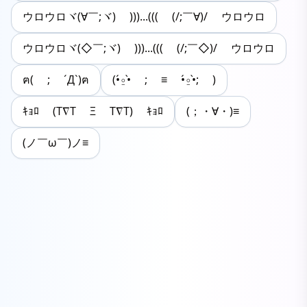
ウロウロヾ(∀￣;ヾ) )))...((( (/;￣∀)/ ウロウロ
ウロウロヾ(◇￣;ヾ) )))...((( (/;￣◇)/ ウロウロ
ฅ( ; ´Д`)ฅ
(•́⍛•̀ ; ≡ •́⍛•̀; )
ｷｮﾛ (T∇T Ξ T∇T) ｷｮﾛ
(；・∀・)≡
(ノ￣ω￣)ノ≡