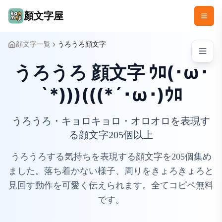
顏文字屋
顔文字一覧
うろうろ顔文字
うろうろ 顔文字 ｳﾛ(･ω･
`*)))(((*´･ω･)ｳﾛ
うろうろ・キョロキョロ・オロオロを表現す
る顔文字205個以上
うろうろする気持ちを表現する顔文字を205個集め
ました。落ち着かない様子、周りをきょろきょろと
見回す動作を可愛く伝えられます。全てコピペ無料
です。