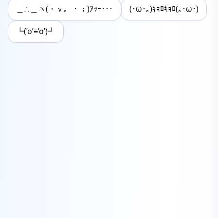
＿∴＿ヽ(・ｖ。・；)ｱｯｰ･･･
(･ω･｡)ｷｮﾛｷｮﾛ(｡･ω･)
┗(‘o’≡’o’)┛