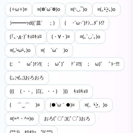
(✧ω✧)≡
≡(❁´ω`❁)o
≡(◜◡‾)o
≡(｡•́‧̫•̀｡)o
ｼ━━━ｯd((ˊ皿ˋ ；)
( ･`ω･´)ﾅﾝ…ﾀﾞﾄ!?
(｢｡･д･)ﾞｷｮﾛｷｮﾛ
(・∀・)≡
≡(｡´◡`｡)o
≡(｡•̀ω•́｡)o
≡( ´ω` )o
(; ﾟ ωﾟ)ﾅﾝ!( ; ωﾟ)ﾟ ﾃﾞｽ!!( ; ω)ﾟ ﾟﾄｰ!!!
(;｡;≠;｡;)おろおろ
((( (・・。)Ξ(。・・) ))) ｷｮﾛｷｮﾛ
( ⌒‿⌒ )≡
(●´ω｀●)≡
≡(。•́‧̫•̀。)o
≡(=^・^=)o
おろ(ﾟ〇ﾟ;)(;ﾟ〇ﾟ)おろ
(°°;))｡｡ｵﾛｵﾛｯ｡｡”((;°°)