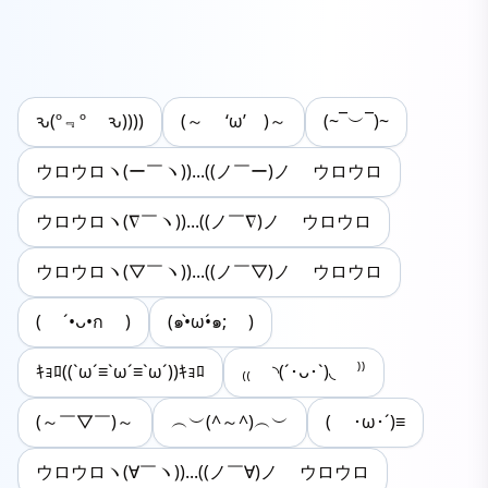
ԅ(º﹃º ԅ))))
(～ ‘ω’ )～
(~¯︶¯)~
ウロウロヽ(ー￣ヽ))...((ノ￣ー)ノ ウロウロ
ウロウロヽ(∇￣ヽ))...((ノ￣∇)ノ ウロウロ
ウロウロヽ(▽￣ヽ))...((ノ￣▽)ノ ウロウロ
( ´•ᴗ•ก )
(๑•̀ω•́๑; )
ｷｮﾛ((`ω´≡`ω´≡`ω´))ｷｮﾛ
₍₍ ◝(´･ᴗ･`)◟ ⁾⁾
(～￣▽￣)～
︵︶(^～^)︵︶
( ･ω･´)≡
ウロウロヽ(∀￣ヽ))...((ノ￣∀)ノ ウロウロ