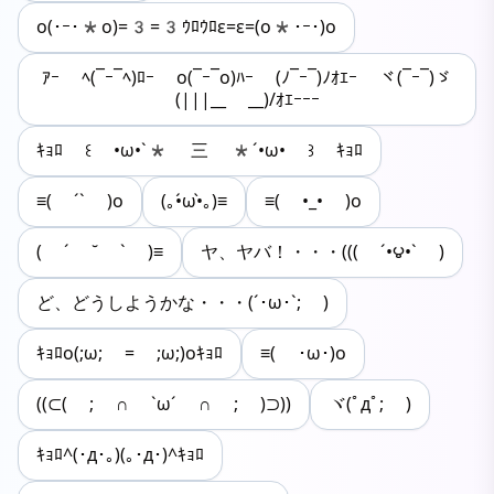
o(･ｰ･*o)=3=3ｳﾛｳﾛε=ε=(o*･ｰ･)o
ｱｰ ﾍ(¯ｰ¯ﾍ)ﾛｰ o(¯ｰ¯o)ﾊｰ (ﾉ¯ｰ¯)ﾉｵｴｰ ヾ(¯ｰ¯)ゞ
(|||__ __)/ｵｴｰｰｰ
ｷｮﾛ ꒰ •ω•`* 三 *´•ω• ꒱ ｷｮﾛ
≡( ´` )o
(｡•́ω•̀｡)≡
≡( •_• )o
( ´ ˘ ` )≡
ヤ、ヤバ！・・・((( ´•౪•` )
ど、どうしようかな・・・(´･ω･`; )
ｷｮﾛo(;ω; = ;ω;)oｷｮﾛ
≡( ･ω･)o
((⊂( ; ∩ `ω´ ∩ ; )⊃))
ヾ(ﾟдﾟ; )
ｷｮﾛ^(･д･｡)(｡･д･)^ｷｮﾛ