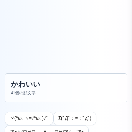
かわいい
41個の顔文字
ヾ(°ω｡ヽ≡ﾉ°ω｡)ﾉﾞ
Σ(ﾟДﾟ；≡；ﾟдﾟ)
‘`ﾛｰヽ(⊡ㅂ⊡｡ Ξ ｡⊡ㅂ⊡)ﾉ ‘`ﾛｰ