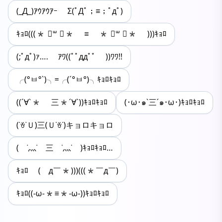
(_Д_)ｱｳｱｳｱｰ Σ(ﾟДﾟ；≡；ﾟдﾟ)
ｷｮﾛ(((* ॑꒳ ॑* ≡ * ॑꒳ ॑* )))ｷｮﾛ
(;ﾟдﾟ)ｧ…. ｱﾜ((ﾟﾟддﾟﾟ ))ﾜﾜ!!
╭(°ㅂ°`)╮=╭(´°ㅂ°)╮ｷｮﾛｷｮﾛ
((´∀`* 三*´∀`))ｷｮﾛｷｮﾛ
(･ω･๑`三´๑･ω･)ｷｮﾛｷｮﾛ
(˙ꈊ˙Ｕ)三(Ｕ˙ꈊ˙)キョロキョロ
( ˙灬˙ 三 ˙灬˙ )ｷｮﾛｷｮﾛ…
ｷｮﾛ (￣д￣*)))(((*￣д￣)
ｷｮﾛ((-ω-*≡*-ω-))ｷｮﾛｷｮﾛ