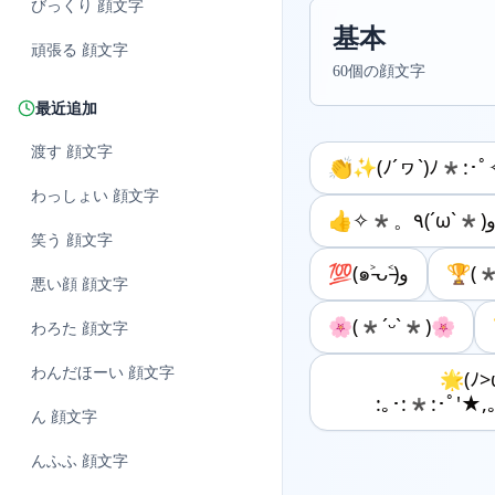
びっくり
顔文字
基本
頑張る
顔文字
60個の顔文字
最近追加
渡す
顔文字
👏✨(ﾉ´ヮ`)ﾉ*:･ﾟ
わっしょい
顔文字
笑う
顔文字
💯(๑˃̵ᴗ˂̵)و
🏆(
悪い顔
顔文字
🌸(*ˊᵕˋ*)🌸
わろた
顔文字
わんだほーい
顔文字
🌟(ﾉ>
:｡･:*:･ﾟ'★,
ん
顔文字
んふふ
顔文字