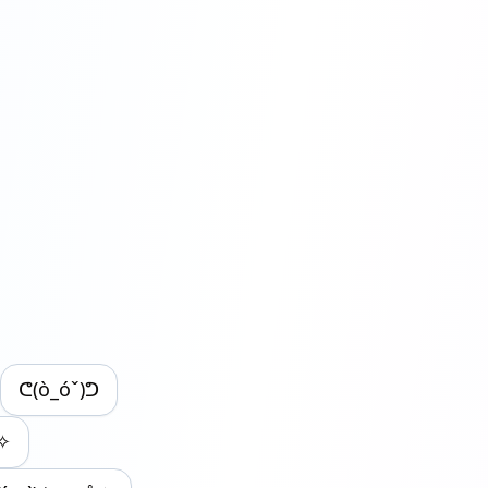
ᕦ(ò_óˇ)ᕤ
✧