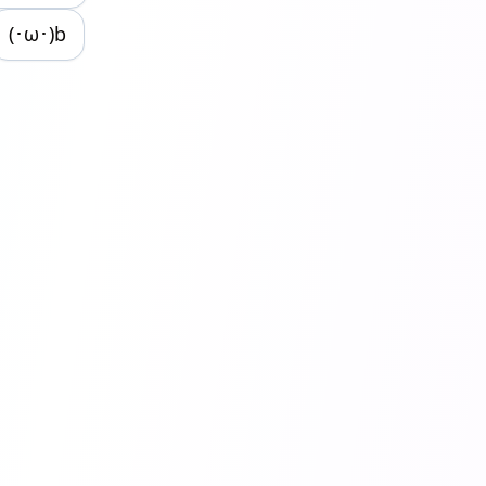
(･ω･)b