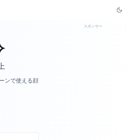
スポンサー
•̀ㅂ•́)و✧
上
ーンで使える顔