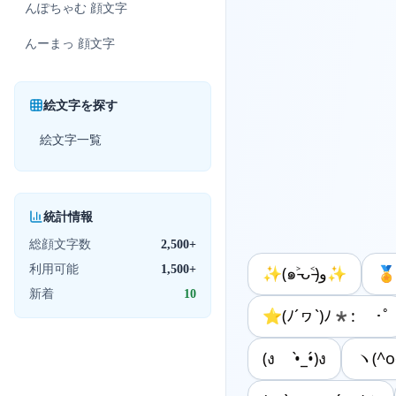
んぽちゃむ
顔文字
んーまっ
顔文字
絵文字を探す
絵文字一覧
統計情報
総顔文字数
2,500+
利用可能
1,500+
✨(๑˃̵ᴗ˂̵)و✨

新着
10
⭐(ﾉ´ヮ`)ﾉ*: ･ﾟ
(ง •̀_•́)ง
ヽ(^o