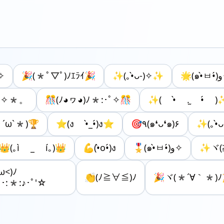
✧
🎉(*ﾟ▽ﾟ)ﾉｴﾗｲ🎉
✨(｡•̀ᴗ-)✧✨

👍✧*。٩(ˊωˋ*)و✧*。
🎊(ﾉ◕ヮ◕)ﾉ*:･ﾟ✧🎊
✨( •̀ .̫ •́ )
*´ω`*)🏆
⭐(ง •̀_•́)ง⭐
🎯٩(๑❛ᴗ❛๑)۶
👑(｡ì _ í｡)👑
💪(•̀o•́)ง
🎖️(๑•̀ㅂ•́)و✧
✨ヾ(
ω<)ﾉ
👏(ﾉ≧∀≦)ﾉ
🎉ヾ(*´∀｀*)ﾉ
｡･:*:♪･ﾟ'☆