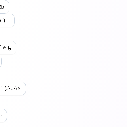
)b
ω･)ゞ
すごいね！٩(ˊᗜˋ*)و
｡•̀ᴗ-)✧
✧