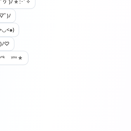
ﾉ´ヮ`)ﾉ*:･ﾟ✧
▽ﾟ)ﾉ
>◡<๑)
｡)ﾉ♡
ᵃᐢᵏ ᵞᵒᵘ*