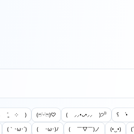
દ ˂͈ ༶ )
(ෆ˙ᵕ˙ෆ)♡
( ⸝⸝•ᴗ•⸝⸝ )੭⁾⁾
ʕ •̀
(｀･ω･´)
( ･ω･)ﾉ
( ￣▽￣)ノ
(•‿•)