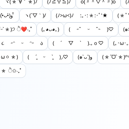
ヾ(*´∀｀*)ﾉ
(ﾉ≧∀≦)ﾉ
o(〃＾▽＾〃)o
(
(•̀ᴗ•́)و ̑̑
ヽ(´▽｀)/
(ﾉ>ω<)ﾉ :｡･:*:･ﾟ'★
(*ﾟ
ᵕˋ*)੭ ੈ❤‧₊˚
(｡◕ᴗ◕｡)
( ˶ˆ ᵕ ˆ˵ )♡
(๑
૮ ˶ᵔ ᵕ ᵔ˶ ა
( ´ ▽ ` ).｡ｏ♡
(｡･ω･
ㆁωㆁ*)
( ´͈ ᵕ `͈ )◞♡
(๑˃ᴗ˂)ﻭ
(*ˊᗜˋ*)ᵗᑋ
੭* ੈ✩‧₊˚