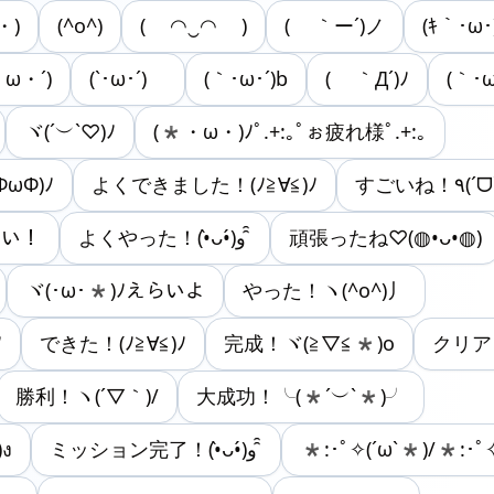
・)
(^o^)
( ◠‿◠ )
( ｀ー´)ノ
(ｷ｀･ω･
ω・´)
(`･ω･´)ゞ
(｀･ω･´)b
( ｀Д´)ﾉ
(｀･
ヾ(´︶`♡)ﾉ
(*・ω・)ﾉﾟ.+:｡ﾟぉ疲れ様ﾟ.+:｡
ωФ)ﾉ
よくできました！(ﾉ≧∀≦)ﾉ
えらい！
よくやった！(•̀ᴗ•́)و ̑̑
頑張ったね♡(◍•ᴗ•◍)
ヾ(･ω･*)ﾉえらいよ
やった！ヽ(^o^)丿
ﾉ
できた！(ﾉ≧∀≦)ﾉ
完成！ヾ(≧▽≦*)o
クリア！(
勝利！ヽ(´▽｀)/
大成功！╰(*´︶`*)╯
)ง
ミッション完了！(•̀ᴗ•́)و ̑̑
*:･ﾟ✧(ˊωˋ*)/*:･ﾟ