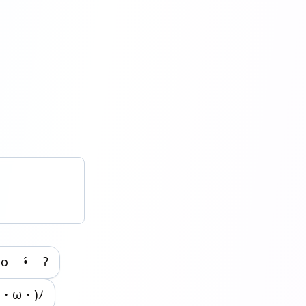
 o •́ ʔ
(´・ω・)ﾉ