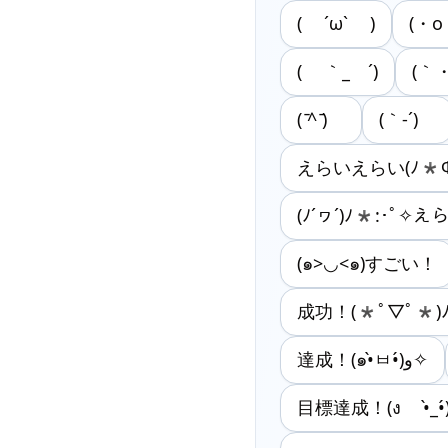
( ´ω` )
(・o
( ｀_ゝ´)
(｀・
( ̄^ ̄)ゞ
(｀-´)ゞ
えらいえらい(ﾉ*Ф
(ﾉ´ヮ´)ﾉ*:･ﾟ✧
(๑>◡<๑)すごい！
成功！(*ﾟ▽ﾟ*)
達成！(๑•̀ㅂ•́)و✧
目標達成！(ง •̀_•́