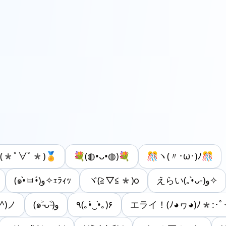
(*ﾟ∀ﾟ*)🏅
💐(◍•ᴗ•◍)💐
🎊ヽ(〃･ω･)ﾉ🎊
(๑•̀ㅂ•́)و✧ｪﾗｨｯ
ヾ(≧▽≦*)o
えらい(｡•̀ᴗ-)و✧
^)ノ
(๑˃̵ᴗ˂̵)و
٩(｡•́‿•̀｡)۶
エライ！(ﾉ◕ヮ◕)ﾉ*:･ﾟ