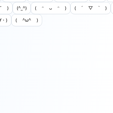
˘ )
(^_^)
( ᵔ ᴗ ᵔ )
( ´ ▽ ` )
∀・)
( ^ω^ )