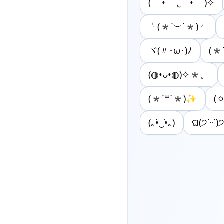
( •̀ .̫ •́ )✧
╰(*´︶`*)╯
ヾ(〃･ω･)ﾉ
(*ˊ
(◍•ᴗ•◍)✧*。
(*´꒳`*)✨
(
(｡•́‿•̀｡)
ଘ(੭ˊᵕˋ)