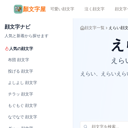
顏文字屋
可愛い顔文字
泣く顔文字
顔文字
顔文字ナビ
顔文字一覧
えらい顔
人気と新着から探せます
人気の顔文字
えら
布団
顔文字
投げる
顔文字
えらい、えらいえら
よしよし
顔文字
チラッ
顔文字
もぐもぐ
顔文字
なでなで
顔文字