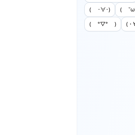
( ･∀･)
( ˘ω
( °▽° )
(・