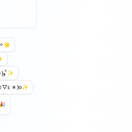
(๑•̀ㅂ•́)و✧🌟
✨
✨(｡•̀ᴗ-)و ̑̑✨
≧▽≦*)o✨
🎉