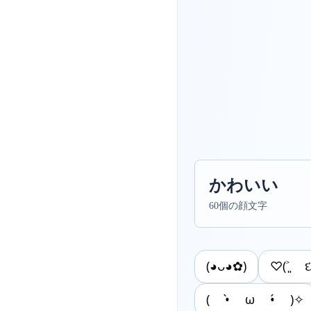
かわいい
60個の顔文字
(◕ᴗ◕✿)
♡(˃͈ 
( •̀ ω •́ )✧