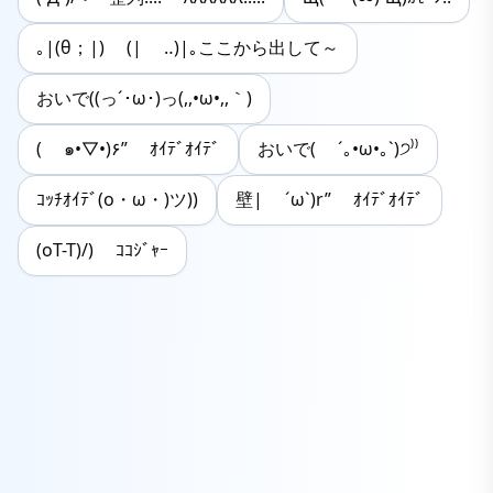
｡|(θ；|) (| ‥)|｡ここから出して～
おいで((っ´･ω･)っ(,,•ω•,,｀)
( ๑•▽•)۶” ｵｲﾃﾞｵｲﾃﾞ
おいで( ´｡•ω•｡`)੭⁾⁾
ｺｯﾁｵｲﾃﾞ(o・ω・)ツ))
壁| ´ω`)r” ｵｲﾃﾞｵｲﾃﾞ
(oT-T)/) ｺｺｼﾞｬｰ