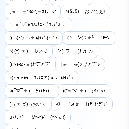
(* っ>ω<)っｵｲﾃﾞ♡
ﾍ(δ｡δ) おいでぇ♪
＼*´∀`)/ｺﾉﾑﾈﾆﾄﾋﾞｺﾝﾃﾞｵｲﾃﾞ
(("ﾍ(･∀･ﾍ*)ｵｲﾃﾞｵｲﾃﾞ♪
(੭ ᐕ)੭*⁾⁾ ｶﾓｰﾝ!
ﾍ('(ｪ)'*) おいで
"ﾍ(¯∇¯ )ｶﾓｫｰﾝ♪
((ヾ(-ω-*)ｵｲﾃﾞｵｲﾃﾞ
|๑• •๑)੭ु⁾⁾ｵｲﾃﾞ♪
♪(ฅ•ω•)ฅ ｺｯﾁﾆヾ(-ω-。)ｵｲﾃﾞ♪
а(¯▽¯*) ﾁｮｲﾁｮｲ…
(("ﾍ('∇'*) ｵｲﾃﾞｯ♪
(っ*´x`)っおいで
壁| ´ω`)r ｵｲﾃﾞｵｲﾃﾞ♪"
ｺｯﾁｺｯﾁ~ (/^-^)/ (^^*))