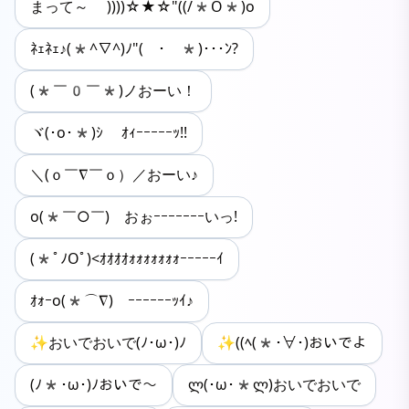
まって～ ))))☆★☆"((/*O*)o
ﾈｪﾈｪ♪(*^∇^)ﾉ"(￣･￣*)･･･ﾝ?
(*￣0￣*)ノおーい！
ヾ(･o･*)ｼ ｵｨｰｰｰｰｰｯ!!
＼(ｏ￣∇￣ｏ）／おーい♪
o(*￣○￣)ゝおぉｰｰｰｰｰｰｰいっ!
(*ﾟﾉOﾟ)<ｵｵｵｵｫｫｫｫｫｫｫｰｰｰｰｰｲ
ｵｫｰo(*⌒∇)ゝｰｰｰｰｰｰｯｲ♪
✨おいでおいで(ﾉ･ω･)ﾉ
✨((ﾍ(*･∀･)おいでよ
(ﾉ*･ω･)ﾉおいで～
ლ(･ω･*ლ)おいでおいで