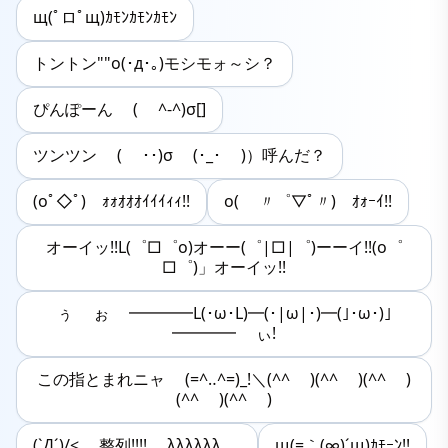
щ(ﾟロﾟщ)ｶﾓﾝｶﾓﾝｶﾓﾝ
トントン""o(･д･｡)モシモォ～シ？
ぴんぽーん ( ^-^)σ[]
ツンツン ( ･･)σ (･_･ )）呼んだ？
(oﾟ◇ﾟ)ゝｫｫｵｵｵｲｲｲｨｨ!!
o( 〃゜▽ﾟ〃)ゝｵｫｰｲ!!
オーイッ!!L(゜□゜o)オーー(゜|□|゜)ーーイ!!(o゜
□゜)」オーイッ!!
ぅ ぉ ━━━━L(･ω･L)━(･|ω|･)━(｣･ω･)｣
━━━━ ぃ!
この指とまれニャ (=^‥^=)_!＼(^^ )(^^ )(^^ )
(^^ )(^^ )
(`Д´)/< 整列!!!! λλλλλλ.....
щ(=｀(∞)´щ)ｶﾓｰﾝ!!