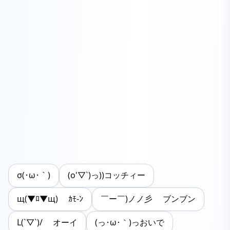
σ(･ω･｀)
(o'▽`)っ))コッチィー
щ(▼ﾛ▼щ) ｶﾓ-ﾝ
￣ー￣)ノノ彡 ブンブン
L(`▽`)/ オーイ
(っ･ω･｀)っおいで