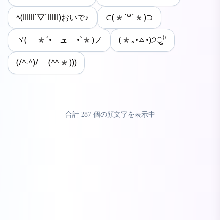
ﾍ(llllll´▽`llllll)おいで♪
⊂(*´꒳`*)⊃
ヾ( *´• ܫ •`*)ノ
(*｡•ㅿ•)੭ु⁾⁾
(/^-^)/ (^^*)))
合計
287
個の顔文字を表示中