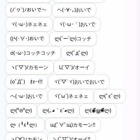
(ﾉ´ヮ`)ﾉおいで～
ヘ(･∀･｡)おいで
ヾ(･ω･)ネェネェ
ヾ(･ω･｀)おいで
((ﾍ(･∀･)おいで
ლ(´ー`ლ)コッチ
σ(･ω･)コッチコッチ
ლ(ﾟдﾟლ)
ヽ(´▽`)/カモーン
L(´▽`)/オーイ
(oﾟДﾟ)ゝｵｫｰｲ!!
ヾ(´▽`ヾ)おいでおいで
ヘ(･ω･)おいで
ヾ(´ω`)ネェネェ
ლ(ﾟεﾟლ)
ლ(⁰⊖⁰ლ)
ლ(｡◕｀ε´◕​ლ)
ლ(◉ืൠ◉ืლ)
ლ（╹ε╹ლ）
щ(ﾟ∀ﾟщ)カモーン!!
ヽ(´∀`)ﾉカモン
＼(ﾟ▽ﾟ)/オーイ!!