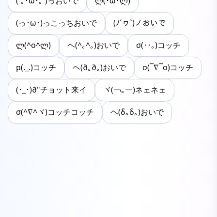
(´｡･ω･｡`)っおいで
ლ(･ิω･ิლ)
(っ･ω･)っこっちおいで
(ﾉ´ヮ`)ノおいで
ლ(^o^ლ)
ヘ(^｡^｡)おいで
σ(･･｡)コッチ
p(._.)コッチ
ヘ(∂｡∂｡)おいで
σ(¯∇¯o)コッチ
(･_･)∂"チョット来イ
ヾ(￢｡￢)ネェネェ
σ(^∇^ヾ)コッチコッチ
ヘ(δ｡δ｡)おいで