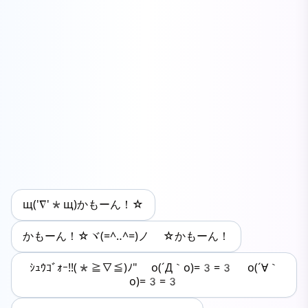
щ('∇'*щ)かもーん！☆
かもーん！☆ヾ(=^‥^=)ノ ☆かもーん！
ｼｭｳｺﾞｫｰ!!(*≧∇≦)ﾉ" o(´Д｀o)=3=3 o(´∀｀
o)=3=3