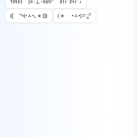
ﾏﾈｷﾈｺ (≡･⊥･≡)m" ｵｲﾃﾞｵｲﾃﾞ♪
{[ “ﾍ(•ㅿ•｡*)]}
(* •ㅿ•)੭ु⁾⁾