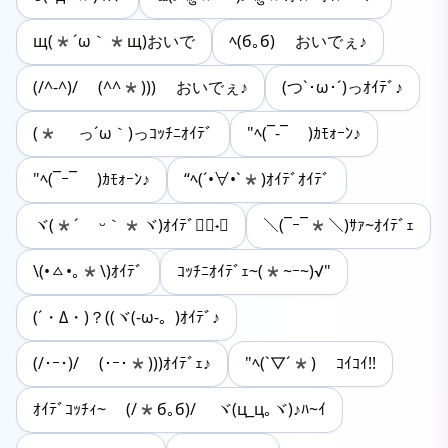
щ(*´ω｀*щ)おいで
ﾍ(б｡б) おいでぇ♪
(/^-^)/ (^^*))) おいでぇ♪
(つ`･ω･´)っｵｲﾃﾞ♪
(* っ´ω｀)っｺｯﾁﾆｵｲﾃﾞ
"ﾍ(¯-¯ )ｶﾓｫｰﾝ♪
"ﾍ(¯ｰ¯ )ｶﾓｫｰﾝ♪
“ﾍ(´•∀•`*)ｵｲﾃﾞｵｲﾃﾞ
ヾ(*´ ᵕ｀*ヾ)ｵｲﾃﾞ♪ْ˖⋆
＼(¯ｰ¯*＼)ｻｧ~ｵｲﾃﾞｪ
\(•ㅿ•｡*\)ｵｲﾃﾞ
ｺｯﾁﾆｵｲﾃﾞｪ~(*~ｰ~)√"
(´・Δ・)？((ヾ(-ω-。)ｵｲﾃﾞ♪
(/･ｰ･)/ (･ｰ･*)))ｵｲﾃﾞｪ♪
"ﾍ(`▽´*) ｺｲｺｲ!!
ｵｲﾃﾞｺｯﾁｨ~ (/*б｡б)/ ヾ(ц_ц｡ヾ)♪ﾊ~ｲ