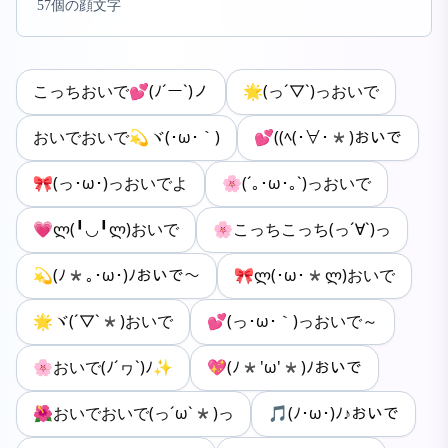
57個の顔文字
こっちおいで💕(ﾉ´ー`)ノ
🌟(っ´▽`)っおいで
おいでおいで💫ヾ(･ω･｀)
💕((ﾍ(･∀･*)おいで
🎀(っ･ω･)っおいでよ
🌸(´｡･ω･｡`)っおいで
💗ლ(╹◡╹ლ)おいで
🌸こっちこっち(っ´∀`)っ
💫(ﾉ*｡･ω･)ﾉおいで～
🎀ლ(･ω･*ლ)おいで
🌟ヾ(´▽`*)おいで
💕(っ･ω･｀)っおいで～
🌸おいで(ﾉ´ヮ`)ﾉ✨
💖(ﾉ*'ω'*)ﾉおいで
🌺おいでおいで(っ´ω`*)っ
🎵(ﾉ･ω･)ﾉ♪おいで