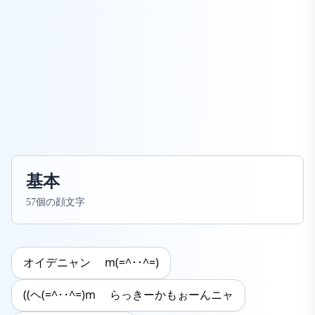
基本
57個の顔文字
オイデニャン m(=^･･^=)
((ヘ(=^･･^=)m らっきーかもぉーんニャ