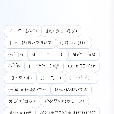
⸜( ˙꒳˙ )⸝ﾝﾊﾞｯ
おいで(っ'ω')っ))
｜ω･｀)ﾉｼおいでおいで
((ヾ(-ω-。)ｵｲﾃﾞ
(っˊᵕˋ)っ
⸜( ´ ꒳ ` )⸝
٩(๑´꒳ `๑٩)
(੭ ̅᷄꒫ ̅᷅)੭
( ˶ˆ꒳ˆ˵ )੭ु⁾⁾
⊂(`･ᴥ･´)⊃ﾊﾞｯฅ
⊂((・▽・))⊃
꜀( ˙꒳˙꜀ )
( つ╹ω╹)つ
(っ´ω`*)っおいで～
(ﾉ･ω･)ﾉ♪おいでよ
σ(´ω`*)コッチ
((ﾍ(^∇^*)カモーン♪
σ(･д･*)ｺｯﾁ
ଘ(੭ु*ˊ꒳​ˋ)੭ु*.ｵｲﾃﾞｵｲﾃﾞ°♡