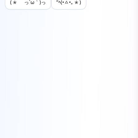
(* っ´ω｀)っ
“ﾍ(•ㅿ•｡*)