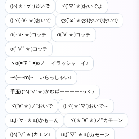
((ﾍ(*･∀･)おいで
ヾ(´▽`*)おいでよ
((ヾ(･∀･*)おいで
ლ(´ω`*ლ)おいでおいで
σ(･ω･*)コッチ
σ(´∀`*)コッチ
σ(ﾟ∀ﾟ*)コッチ
ヽo(=´∇｀=)oノ イラッシャーイ♪
~ﾍ(~-~m)~ いらっしゃい♪
手玉(("ﾍ('∇'*)かむばｰｰｰｰｰｰｰｰｰっく♪
ヾ(´∀`*)ノ"おいで
((ヾ(*´▽`)おいで～
щ(･∀･*щ)かもーん
ヾ(*´∀`*)ノ"カモーン
((ﾍ(´∀`*)カモン♪
щ(ﾟ▽ﾟ*щ)カモーン