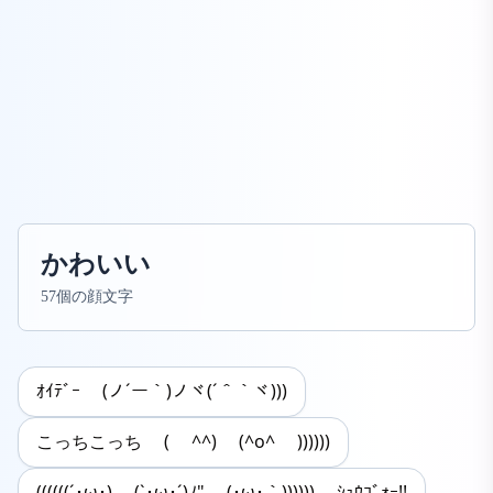
かわいい
57個の顔文字
ｵｲﾃﾞｰ (ノ´ー｀)ノヾ(´＾｀ヾ)))
こっちこっち ( ^^) (^o^ ))))))
((((((´･ω･) (`･ω･´)ﾉ" (･ω･｀)))))) ｼｭｳｺﾞｫｰ!!