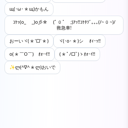
щ(･ω･*щ)かもん
ｺｹｯ(o_ _)o彡☆ (ﾟ0ﾟ ;)ｱｯ!!ｺｹﾀｿﾞ｡｡｡(/~0~)/
救急車!
おーいヾ(*'□'*)
ヾ(･o･*)シ ｵｨｰｯ!!
o(*￣O￣)ゝｵｫｰｲ!!
(*ﾟﾉ□ﾟ)ゝｵｫｰｲ!!
✨ლ(^∇^*ლ)おいで