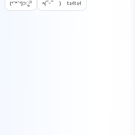
(ᐤˊ꒳ˋᐤ)੭ु⁾⁾
ﾍ(¯ｰ¯ ) ﾋｮｲﾋｮｲ