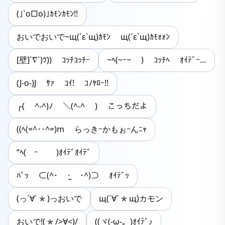
(｣`o□o)｣ｶﾓﾝｶﾓﾝ!!
おいでおいで~щ(´ε`щ)ｶﾓﾝ щ(´ε`щ)ｶﾓｫｫﾝ
[壁]´∇`)ﾂ)) ｺｯﾁｺｯﾁｰ
~ﾍ(~ｰ~ ) ｺｯﾁﾍ ｵｲﾃﾞｰ…
(J-o-)J ｻｧ ｺｲ! ｺﾉﾔﾛｰ!!
┌( ^-^)ﾉ ＼(^-^ ) こっちだよ
((ﾍ(=^･･^=)m らっきｰかもぉｰんﾆｬ
“ﾍ(￣ｰ￣ )ｵｲﾃﾞｵｲﾃﾞ
ﾊﾞｯ ⊂(^･ ·̫ ･^)⊃ ｵｲﾃﾞｯ
(っ´∀`*)っおいで
щ(´∀`*щ)カモン
おいで!(*/>∀<)/
((ヾ(-ω-。)ｵｲﾃﾞ♪