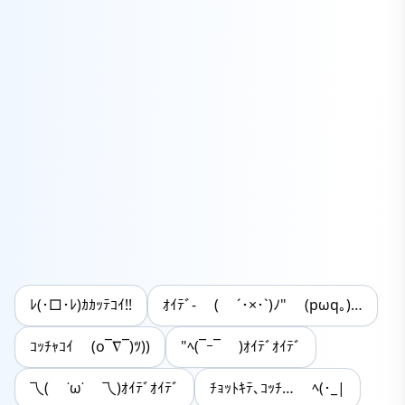
ﾚ(･□･ﾚ)ｶｶｯﾃｺｲ!!
ｵｲﾃﾞ- ( ´･×･`)ﾉ" (pωq｡)…
ｺｯﾁｬｺｲ (o¯∇¯)ﾂ))
"ﾍ(¯ｰ¯ )ｵｲﾃﾞｵｲﾃﾞ
乁( ˙ω˙ 乁)ｵｲﾃﾞｵｲﾃﾞ
ﾁｮｯﾄｷﾃ､ｺｯﾁ… ﾍ(･_|