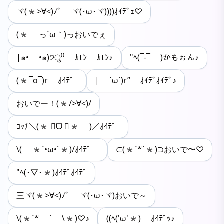
ヾ(*>∀<)ﾉﾞ ヾ(･ω･ヾ))))ｵｲﾃﾞｪ♡
(* っ´ω｀)っおいでぇ
|๑• •๑)੭ु⁾⁾ ｶﾓﾝ ｶﾓﾝ♪
"ﾍ(¯-¯ )かもぉん♪
(*¯o¯)r ｵｲﾃﾞｰ
| ´ω`)r” ｵｲﾃﾞｵｲﾃﾞ♪
おいでー！(*/>∀<)/
ｺｯﾁ＼(* ॑ᗜ ॑* )／ｵｲﾃﾞｰ
\( *´•ω•`*)/ｵｲﾃﾞー
⊂(*´꒳`*)⊃おいで〜♡
"ﾍ(･▽･*)ｵｲﾃﾞｵｲﾃﾞ
三ヾ(*>∀<)ﾉﾞ ヾ(･ω･ヾ)おいで～
\(*´꒳ ` \*)♡♪
((ﾍ('ω'*) ｵｲﾃﾞｯ♪