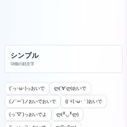
シンプル
58個の顔文字
(´っ･ω･)っおいで
ლ(´∀`ლ)おいで
(ノ´ー`)ノおいでおいで
((ヾ(･ω･｀)おいで
(っ´▽`)っおいでよ
ლ(╹◡╹ლ)