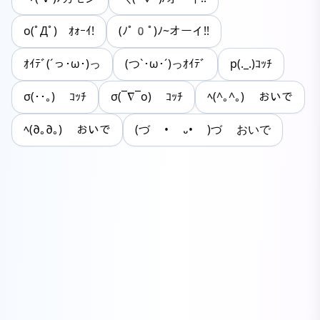
o(ﾟДﾟ)ゝｵｫｰｲ!
(ﾉﾟ0ﾟ)ﾉ~オーイ!!
ｵｲﾃﾞ(´っ･ω･)っ
(つ`･ω･´)っｵｲﾃﾞ
p(._.)ｺｯﾁ
σ(･･｡) ｺｯﾁ
σ(¯∇¯o) ｺｯﾁ
ﾍ(^｡^｡) おいで
ﾍ(∂｡∂｡) おいで
(づ • ᎑• )づ おいで