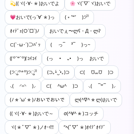
💫((ヾ(･∀･*)おいでよ
🌸ヾ(´▽`ヾ)おいで
💗おいで(っ´∀`*)っ
(﹡’꒳’ )੭⁾⁾
ｵｨﾃﾞｪ(○´□`)ﾉ
おいでぇ〜ლʕ・Д・ლʔ
⊂(`･ω･´)⊃ﾊﾞｯ
( っ¯ ³¯ )っ~
(｢꒪ˊ꒳ˋ꒪)｢ｺｲｺｲ
(っ • ᎑• )っ おいで
(੭ु꒪꒫꒪)੭ु⁾⁾
(⊃｡•́‿•̀｡)⊃
⊂( ⩌⩊⩌ )⊃
⸜( ◜࿁◝ )⸝
⊂( ^ω^ )⊃
⸜( ¯꒳¯ )⸝
(ﾉ*'ω'*)ﾉおいでおいで
ლ(^∇^*ლ)おいで
((ヾ(･∀･*)おいで～
σ(^∀^*)コッチ
ヾ(*ﾟ▽ﾟ*)ノｵｰｲ!!
“ﾍ(ﾟ▽ﾟ*)ｵｲﾃﾞｵｲﾃﾞ