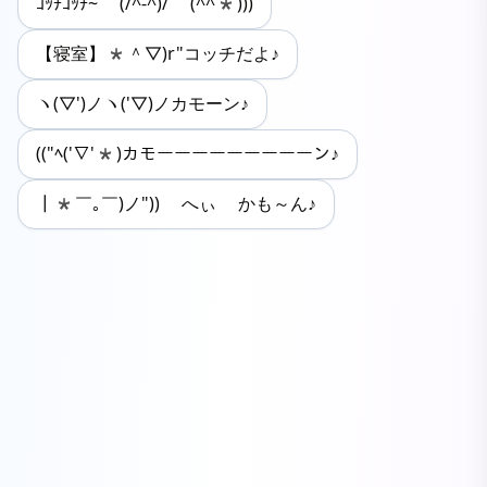
ｺｯﾁｺｯﾁ~ (/^-^)/ (^^*)))
【寝室】*＾▽)r"コッチだよ♪
ヽ(▽')ノヽ('▽)ノカモーン♪
(("ﾍ('∇'*)カモーーーーーーーーーン♪
┃*￣｡￣)ノ")) へぃ かも～ん♪