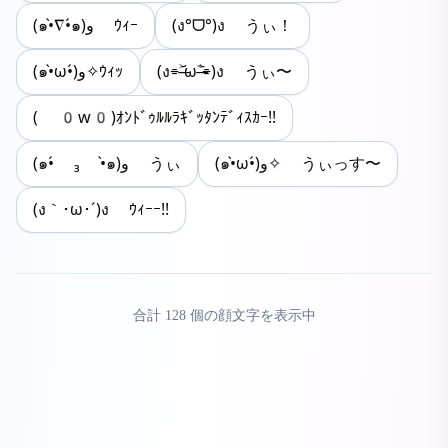
(๑•̀∇•́๑)و ｳｨｰ
(ง°ᗜ°)ง うぃ！
(๑•̀ω•́)و✧ｳｨｯ
(ง⌯˃̶᷄ω˂̶᷅⌯)ง うぃ〜
( 0w0)ｵﾝﾄﾞｩﾙﾙﾗｷﾞｯﾀﾝﾃﾞｨｽｶｰ!!
(๑•̀ω•́)و✧ うぃっす〜
(๑•́ ₃ •̀๑)و うぃ
(ง｀･ω･´)ง ｳｨｰｰ!!
合計
128
個の顔文字を表示中