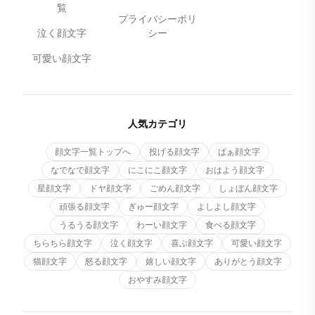
覧
プライバシーポリ
泣く顔文字
シー
可愛い顔文字
人気カテゴリ
顔文字一覧トップへ
投げる顔文字
ぱぁ顔文字
なでなで顔文字
にこにこ顔文字
おはよう顔文字
星顔文字
ドヤ顔文字
ごめん顔文字
しょぼん顔文字
頑張る顔文字
ぎゅー顔文字
よしよし顔文字
うるうる顔文字
わーい顔文字
食べる顔文字
ちらちら顔文字
泣く顔文字
喜ぶ顔文字
可愛い顔文字
猫顔文字
怒る顔文字
嬉しい顔文字
ありがとう顔文字
おやすみ顔文字