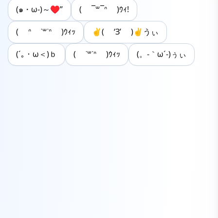
(๑・ω-)～♥”
( ¯꒳¯ᐢ )ｳｨ!
( ᐢ ˙꒳​˙ᐢ )ｳｨｯ
✌︎( ‘З’ )✌︎うぃ
(´｡・ω＜)ｂ
( ˙꒳​˙ᐢ )ｳｨｯ
(。-｀ω´-)ぅぃ