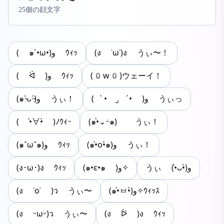
25個の顔文字
( ๑´•ω•)و ｳｨｯ
(ง ˙ω˙)ง うぃ〜！
( ᐛ )و ｳｨｯ
(0w0)ウェーイ！
( •̀ .̫ •́ )و うぃっ
(๑˃̵ᴗ˂̵)و うぃ！
( •̀∀•́ )ﾉｳｨｰ
(๑•̀⌄ｰ́๑)ゞ うぃ！
(๑•̀o•́๑)و うぃ！
(๑˘ω˘๑)و ｳｨｯ
(ง･ω･)ง ｳｨｯ
(๑•ε•๑ )و✧
うぃ (•̀ᴗ•́)و
(ง ˙o˙ )ว うぃ〜
(๑•̀ㅂ•́)و✧ｳｨｯｽ
(ง ᵕωᵕ)ว うぃ〜
(ง ᐖ )ง ｳｨｯ