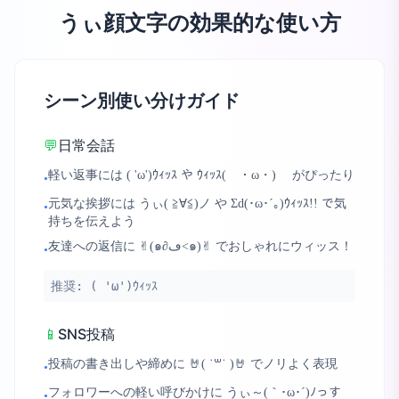
うぃ顔文字の効果的な使い方
シーン別使い分けガイド
💬
日常会話
軽い返事には ( 'ω')ｳｨｯｽ や ｳｨｯｽ( ・ω・)ゞ がぴったり
•
元気な挨拶には うぃ( ≧∀≦)ノ や Σd(･ω･´｡)ｳｨｯｽ!! で気
•
持ちを伝えよう
友達への返信に ✌︎(๑∂ڡ<๑)✌︎ でおしゃれにウィッス！
•
推奨:
( 'ω')ｳｨｯｽ
📱
SNS投稿
投稿の書き出しや締めに 🤘( ˙꒳​˙ )🤘 でノリよく表現
•
フォロワーへの軽い呼びかけに うぃ～(｀･ω･´)ﾉっす
•