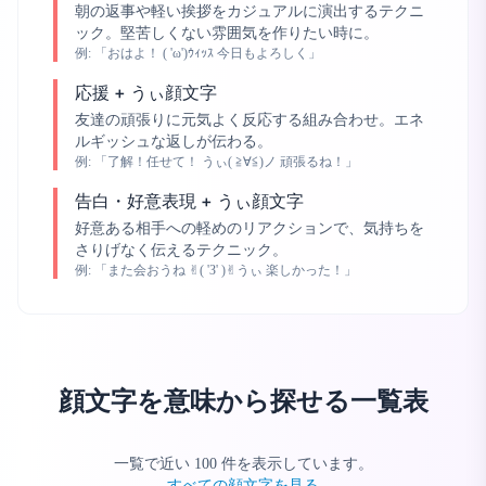
朝の返事や軽い挨拶をカジュアルに演出するテクニ
ック。堅苦しくない雰囲気を作りたい時に。
例:
「おはよ！ ( 'ω')ｳｨｯｽ 今日もよろしく」
応援 + うぃ顔文字
友達の頑張りに元気よく反応する組み合わせ。エネ
ルギッシュな返しが伝わる。
例:
「了解！任せて！ うぃ( ≧∀≦)ノ 頑張るね！」
告白・好意表現 + うぃ顔文字
好意ある相手への軽めのリアクションで、気持ちを
さりげなく伝えるテクニック。
例:
「また会おうね ✌︎( 'З' )✌︎うぃ 楽しかった！」
顔文字を意味から探せる一覧表
一覧で近い
100
件を表示しています。
すべての顔文字を見る