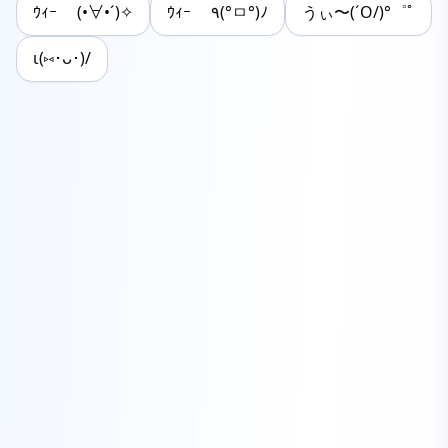
ｳｨｰ (•∀•´)✧
ｳｨｰ ٩(°ㅁ°)ﾉ
うぃ〜(´O/)°゜ﾟ
ι(⑅･ᴗ･)/