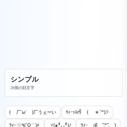
シンプル
26個の顔文字
( 厂˙ω˙ )厂うぇーい
ｳｨｰｯｽᰔᩚ ( *´꒳)੭
ｳｨｰ🤍٩(´O｀)۶
ヾ(๑╹◡╹)ﾉ
ｳｨｰ ദ്ദി ˉ͈̀꒳ˉ͈́ )