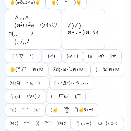
✌︎(๑∂ڡ<๑)✌︎
🤘( ˙꒳​˙ )🤘
　∧,,,∧

　(ฅ•̀ㅁ•́ฅ　ウｲｯ♡

/)/)

ฅ•.•)ฅ ｳｨ
o(,,　 　ﾉ

　(,,ﾉ,,ﾉ
（＾▽ °）
(-^)
(-v・)
(๑ -∀• )☆
✋( ͡° ͜ʖ ͡° )ｳｨｯｽ
Σd(･ω･´｡)ｳｨｯｽ!!
( ‘ω’)ｳｨｯｽ
ｳｨｯｽ( ・ω・)ゞ
(～~Д~)～うぃ～
うぃ( ≧∀≦)ノ
( 厂˙ω˙ )厂
°ʚ‪( ˙꒳​˙ᐢ )ɞ°
(☝ ՞ਊ ՞)☝ｳｪｰｲ
ｳｨｯ‪( ᐢ˙꒳​˙ )‪( ˙꒳​˙ᐢ )ｳｨｯ‬
うぃ～(｀･ω･´)ﾉっす