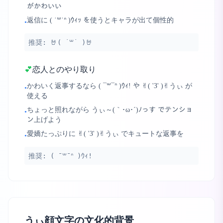
がかわいい
返信に ( ˙꒳​˙ᐢ )ｳｨｯ を使うとキャラが出て個性的
•
推奨:
🤘( ˙꒳​˙ )🤘
💕
恋人とのやり取り
かわいく返事するなら ( ¯꒳¯ᐢ )ｳｨ! や ✌︎( 'З' )✌︎うぃ が
•
使える
ちょっと照れながら うぃ～(｀･ω･´)ﾉっす でテンショ
•
ン上げよう
愛嬌たっぷりに ✌︎( 'З' )✌︎うぃ でキュートな返事を
•
推奨:
( ¯꒳¯ᐢ )ｳｨ!
うぃ顔文字の文化的背景