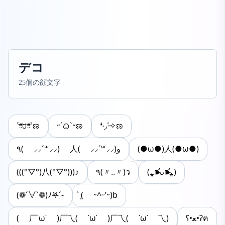
デコ
25個の顔文字
ˊᵒ̴̶̷̤ꇴᵒ̴̶̷̤ˋಣ
˶ˊᜊˋ˶ಣ
❛˓◞˂̵✧ಣ
٩( ⸝⸝´꒳⸝⸝) 人( ⸝⸝´꒳⸝⸝)و
(●ω●)人(●ω●)
(((°▽°)八(°▽°)))♪
٩(〃..〃)ว
(⁎⁍̴̛ᴗ⁍̴̛⁎)
(❁´∀`❁)ﾉ𖤐´-
̗̀( ˶^ᵕ’˶)b
( 厂˙ω˙ )厂乁( ˙ω˙ )厂乁( ˙ω˙ 乁)
ʕ•ﻌ•ʔฅ