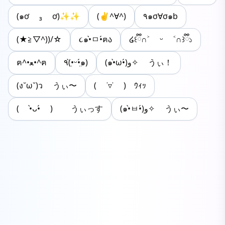
(๑ơ ₃ ơ)✨✨
(✌^∀^)
٩๑σ∀σ๑b
(★≧▽^))/☆
૮๑•̀ㅁ•́ฅა
໒꒰ྀི∩˃ ᵕ ˂∩꒱ྀི১
ฅ^•ﻌ•^ฅ
٩(•̤̀ᵕ•̤́๑)
(๑•̀ω•́)و✧ うぃ！
(ง˘ω˘)ว うぃ〜
( ˙▿˙ )ゝｳｨｯ
( •̀ᴗ•́ )ゞ うぃっす
(๑•̀ㅂ•́)و✧ うぃ〜