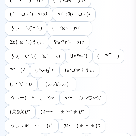
( °-° )ゞｳｲｯ
(⌒(´-ω-)ゞうぃ
(｀・ω・´)ゝｳｨｯｽ
ｳｨｰｯｽ(/・ω・)/
うぃー乁(´꒳乁)
( ◜ω◝ )ｳｨｰｰｰ
Σd(･ω･´｡)うぃ!!
ʕ•ﻌ•ʔฅ´- ‪ｳｨｯ
うぇーい乁( ˙ω˙ 乁)
ჱ̒✧°́⌳ｰ́)
( ˙꒳¯ )
˙꒳​˙ )ﾉ
(｡•̀ᴗ-)و ̑̑✧
(๑•ω•́ฅ✧うぃ
(｡・∀・)ﾉ
（⸝⸝⸝’ε’⸝⸝⸝）
うぃー( •̀ .̫ •́)✧
ｳｨｰ !(ﾉ˶>ᗜ​<˵)ﾉ
(ⓞꈊⓞ)ﾉ“
ｳｨ~~~ *’︶’*)ﾉ”
うぃ～ꕤ ˶˙ᵕ˙ )ﾉﾞ
ｳｨｰ (*ˊᵕˋ*)੭