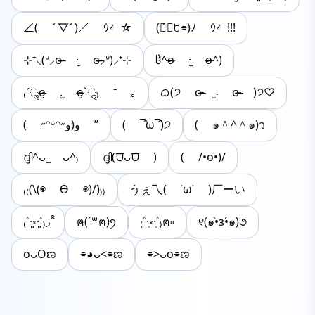
∠( ﾟ▽ﾟ)／ ｳｨｰ☆
(๑́⌯ꇴ⌯)ﾉ ｳｨｰ!!!
⊹⁺⸜(ᐡ⸝ɞ̴̶̷ ·̮ ɞ̴̶̷⸝ᐡ)⸝⁺⊹
ჱ̒^o̴̶̷̤ ·̫ o̴̶̷̤^)
₍ˊॢo̶̶̷̤ .̫ o̴̶̷̤ˋॢ₎ ⁺ ｡
ᜊ(੭ ɞ̴̶̷ ܁̫ ɞ̴̶̷ )੭♡
( ˶ᵔᵕᵔ˶و)و ”
( ‾̑ω‾̑)੭
( ๑＾^＾๑)ว
ദ്ദി^ᴗ ̫ ᴗ^₎
ദ്ദി(⩌ᴗ⩌ )
( /•ө•)/
₍₍(\(◉ Ө ◉)/)₎₎
うぇ乁( ˙ω˙ )厂ーい
₍˄·͈༝·͈˄₎◞ ̑̑
ฅ(´꒳ฅ)ꪆ
₍˄·͈༝·͈˄₎ฅ˒˒
୧(๑•̀ɜ•́๑)૭
oᴗOಣ
⌯◕ᴗ<⌯ಣ
⌯>ᴗo⌯ಣ