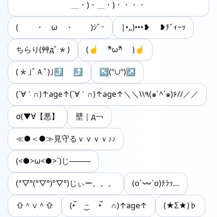
＿・)・＿・)・・・・
( ・ ω ・ )ｼﾞｰ
|•,,)•••❥ ❥ﾁﾞｨ~ｯ
ちらり(艸дﾟ*)
(☝ ^ิω^ิ )☝
(*｣ﾟＡﾟ)｣⤴︎ ⤴︎
↖(º∪º)↗
(´∀｀∩)↑age↑(´∀｀∩)↑age↑＼＼\\٩(๑`^´๑)۶//／／
σ(▼∀【悪】
壁｜д￢
≪●＜●≫見守るｖｖｖｖ♪♪
(<●>ω<●>`)じ────
(°▽°(°▽°)°▽°)じぃー。。。
(o´〰`o)ﾁﾗｯ…
⇧＾∨＾⇧
(•̅ ·͜· •̅ ∩)↑age↑
(★Σ★)♭