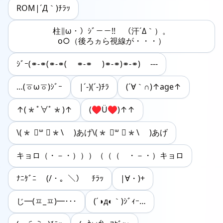
ROM|´Д｀)ﾁﾗｯ
柱∥ω・）ｼﾞ－－!! （汗´Δ｀）。
о○（後ろヵら視線が・・・）
ｼﾞｰ(⚭-⚭(⚭-⚭( ⚭-⚭ )⚭-⚭)⚭-⚭) ---
…(ㆆωㆆ)ｼﾞｰ
|´-)(´-)ﾁﾗ
(´∀｀∩)↑age↑
↑(*ﾟ∀ﾟ*)↑
(♥Ü♥)↑↑
\(* ॑꒳ ॑*\ )あげ\(* ॑꒳ ॑*\ )あげ
キョロ（・－・）））（（（ ・－・）キョロ
ﾅﾆｹﾞﾆ (/・。＼） ﾁﾗｯ
|∀・)+
じ━(ㅍ_ㅍ)━･･･
(´◑д◐｀)ｼﾞｨｰ…