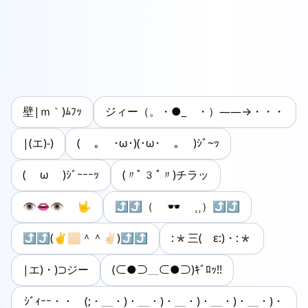
壁|ｍ｀)ﾑﾌｯ
ジィー（。・●_ ・）――→・・・
|(エ)-)
( ｡ ･ω･)(･ω･ ｡ )ｼﾞ~ｯ
( ω )ｼﾞｰｰｰｯ
(〃ﾟ3ﾟ〃)チラッ
👁👄👁 🤟
⤴︎⤴︎︎︎（ 🕶 ⸒⸒）⤴⤴︎︎︎
⤴︎⤴(✌️🏻＾＾✌🏻)⤴︎⤴︎
:*三( ε:)・:*
|エ)・)⊃ジー
(⊂●⊃＿⊂●⊃)ｷﾞﾛｯ!!
ｼﾞｨｰｰ・・ (;・＿・)・＿・)・＿・)・＿・)・＿・)・