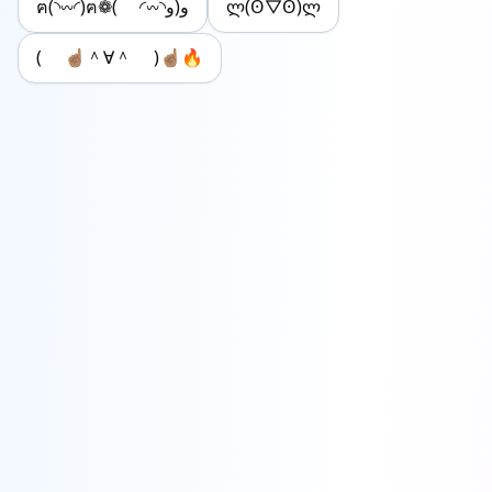
ฅ(◝𖥦◜)ฅ❁( ◜𖥦◝و(و
ლ(ʘ▽︎ʘ)ლ
( ☝🏽＾∀＾ )☝🏽🔥