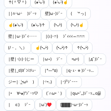
↑(＾▽＾)
(๑˃̵ᴗ˂̵)
(๑˃̵ᴗ˂̵)☝
||กｰ̀ωｰ́ )ｼﾞｰｯ
壁]ω･)ｼﾞｰ
( ˙꒳っ|
☝(๑˃̵ᴗ˂̵)
(๑˃̵ᴗ˂̵)↑
(•̀ᴗ•́)
(•̀ᴗ•́)☝
壁||ω･)ｼﾞｨ････
|(ｪ)･ෆ) ｼﾞｨｨｨꕀෆෆෆ
(/・。＼）
☝(•̀ᴗ•́)
(•̀ᴗ•́)↑
↑(•̀ᴗ•́)
|壁|･(ｪ)･)じー
|ω◦) ｼﾞｰ
•ω•)
|дﾟ)ｼﾞｰ
|壁|_ಠ)ｶﾞﾝﾐﾁｭｰ
|°―°٥)
|q･ｪ･*)ｼﾞｰｯ…
ジー|ૂ•̀ω•́ )
|⌔•..)
|ｰ́)⁾⁾ｼﾞｰｰｰ
|• ∀•๑)”ｼﾞｰｯ♡
(´∩ω•｀)
|qω•˘,,)ｼﾞｰｯ.｡oஇ
| ε:) ｼﾞｰ
|ω`)♥️
[▓▓▓]ｰ̀ωｰ́)ｼﾞｰｯ