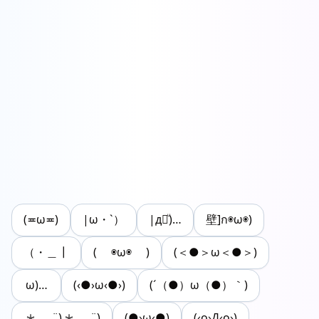
(≖ω≖)
|ω・`）
|д꒪ͧ)…
壁]ก◉ω◉)
（・＿┃
( ◉ω◉ )
(＜●＞ω＜●＞)
ω)…
(‹●›ω‹●›)
(´（●）ω（●）｀)
* ¨)* ¨)
(●›ω‹●)
(‹o›Д‹o›)