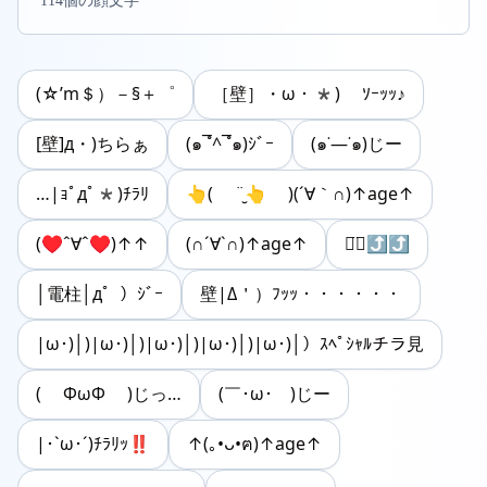
114個の顔文字
(☆’m＄）－§＋゜
［壁］・ω・*) ｿｰｯｯ♪
[壁]д・)ちらぁ
(๑¯ํ^¯ํ๑)ｼﾞｰ
(๑˙―˙๑)じー
…|ｮﾟдﾟ*)ﾁﾗﾘ
👆( ¨̮👆 )(´∀｀∩)↑age↑
(♥ˆ∀ˆ♥)↑↑
(∩´∀`∩)↑age↑
⌄̈⃝⤴︎︎︎⤴︎︎
│電柱│д゜）ｼﾞｰ
壁|Δ＇）ﾌｯｯ・・・・・・
|ω･)│)|ω･)│)|ω･)│)|ω･)│)|ω･)│）ｽﾍﾟｼｬﾙチラ見
( ΦωΦ )じっ…
(￣･ω･￣)じー
|･`ω･´)ﾁﾗﾘｯ‼
↑(｡•ᴗ•ฅ)↑age↑