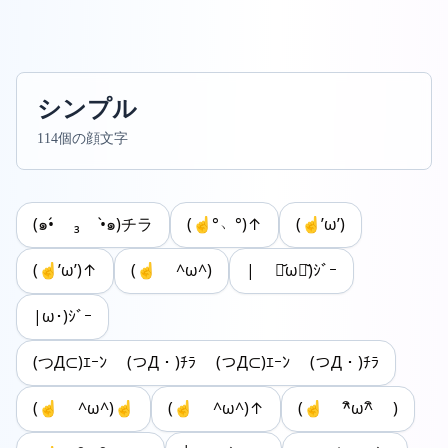
シンプル
114個の顔文字
(๑•́ ₃ •̀๑)チラ
(☝°﹆°)↑
(☝’ω’)
(☝’ω’)↑
(☝ ^ω^)
| ･᷄ω･᷅)ｼﾞｰ
|ω･)ｼﾞｰ
(つД⊂)ｴｰﾝ (つД・)ﾁﾗ (つД⊂)ｴｰﾝ (つД・)ﾁﾗ
(☝ ^ω^)☝
(☝ ^ω^)↑
(☝ ^ิω^ิ )