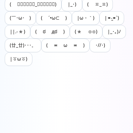
( ↂ⃝⃓⃙⃚⃘_ↂ⃝⃓⃙⃚⃘)
|_･)
( ㅍ_ㅍ)
(￣･ω･￣)
( ´•ω⊂ )
|ω・｀)
|⚭‧̫⚭`)
||.-*)
( ಠ дಠ )
(* ⊙⊙)
|_･｡)ﾉ
(廿_廿)･･･。
( ≖ ω ≖ )
･//･)
|ㆆωㆆ)