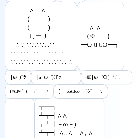
　　　 ∧＿∧

　　　(　　　)

　　　(　　　)

　 ∧ ∧

　　　 しーＪ

　(※ ´ ˘ `)

　∴∵∴∵∴∵∴∵

━O u uO━┓
∴∵∴∵∴∵∴∴∵∴∵

∴∵∴∵∴∵∴∵∴∵∴∵∴
|ω･)ﾁﾗ
|ｮ･ω･`)ﾁﾛｯ・・・
壁|ω゜○）ソォー
(◉ω◉｀) ｼﾞｰｰｰｯ
( ᯣωᯣ )ｼﾞｰｰｰｯ
┳━┓

┻┳┫∧∧

┳┻┫－ω－)

┻┳┫ ∧,,∧　∧,,∧
