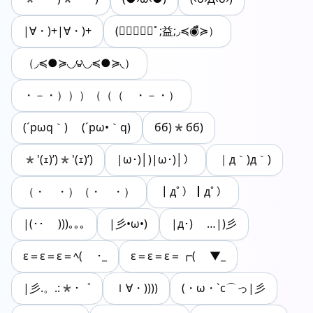
|∀・)+|∀・)+
(≼◉ื≽◟ﾟ;益;◞≼◉ื≽）
（◞≼●≽◟◞౪◟◞≼●≽◟）
・－・）））（（（ ・－・）
(´pωq｀) (´pω•｀q)
бб)*бб)
*'(ｪ)’)*'(ｪ)’)
|ω･)│)|ω･)│）
｜д｀)д｀)
（・ゝ・）（・ゝ・）
┃дﾟ）┃дﾟ）
|(･･ )))｡｡｡
|彡•ω•)
|д･) …|)彡
ε＝ε＝ε＝ﾍ( ･_
ε＝ε＝ε＝┏( ▼_
|彡.。.:*･゜
ｌ∀・))))
(・ω・`c⌒っ|彡