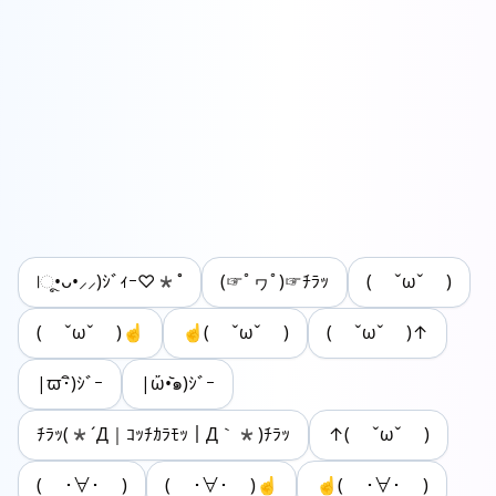
|ૂ•ᴗ•⸝⸝)ｼﾞｨｰ♡*˚
(☞ﾟヮﾟ)☞ﾁﾗｯ
( ˇωˇ )
( ˇωˇ )☝
☝( ˇωˇ )
( ˇωˇ )↑
|ϖ･ิ)ｼﾞｰ
|ὤ•᷅๑)ｼﾞｰ
ﾁﾗｯ(*´Д｜ｺｯﾁｶﾗﾓｯ｜Д｀*)ﾁﾗｯ
↑( ˇωˇ )
( ･∀･ )
( ･∀･ )☝
☝( ･∀･ )