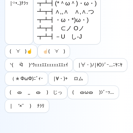
┳┻┫(*＾ω＾)・ω・)

|⌔•..)ﾁﾗｯ
┻┳┫∧,,∧　∧,∧.つ

┳┻┫・ω・*)ω・)

┻┳┫　⊂ノ Oノ

┳┻┫－U　し-J
( ˙▿˙ )☝
☝🏻( ˙▿˙ )
ᐠ( ᐛ )ᐟｳｪｪｪｴｴｪｪｪｪｪｴｴｪｲ
|∀・)ﾉ|Юｼﾞｰ…ﾆﾔﾆﾔ
（*ФωФ)ﾆﾞｨｰ
|∀・)+ ロム
( ᯣ _ ᯣ ) じっ
( ᯣωᯣ )ｼﾞｰｯ…
| ‘×˘ ) ﾁﾗﾘ