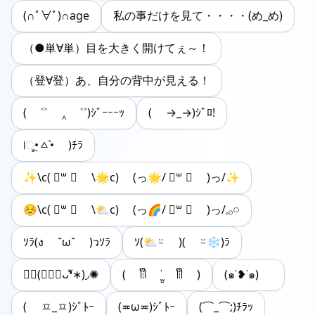
(∩ﾟ∀ﾟ)∩age
私の事だけを見て・・・・(め_め)
（●単∀単）目を大きく開けてぇ～！
（登∀登）あ、自分の背中が見える！
( ˂˃ ‸ ˂˃)ｼﾞｰｰｰｯ
( →_→)ｼﾞﾛ!
|ૂ•ㅿ•̀ )ﾁﾗ
✨\c( ॑꒳ ॑ \🌟c) (っ🌟/ ॑꒳ ॑ )っ/✨
☺︎\c( ॑꒳ ॑ \⛅️c) (っ🌈/ ॑꒳ ॑ )っ/𓈒𓂂𓏸
ｿﾗ(ง ˘ω˘ )วｿﾗ
ｿ(️️️⛅️⍨ )( ⍨❄)ﾗ
✺◟(∗❛ัᴗ❛ั∗)◞✺
( ꈨຶ ˙̫̮ ꈨຶ )
( ㅍ_ㅍ)ｼﾞﾄｰ
(≖ω≖)ｼﾞﾄｰ
(⌒_⌒;)ﾁﾗｯ