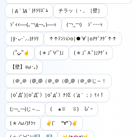
｜д｀)д｀)ﾁﾗﾘｽﾞﾑ
チラッ（・。［壁］
ｼﾞｨｨ──(｡￢д￢｡)──ｯ
(￢_￢) ｼﾞｰｰｰｯ
|ӯ･ᴗ･`⸝⸝)ﾁﾗﾘ
↑↑ﾃﾝｼｮﾝo|●´∀`|oｱｹﾞｱｹﾞ↑↑
（՞ټ՞☝
(*｣ﾟ∀ﾟ)｣
(*｣ﾟＡﾟ)｣ｱｹﾞｪ
【壁】ｮω･｡)
（＠_＠（@_@（＠_＠（@_@（＠_＠じ～！
|oﾟДﾟ)|oﾟДﾟ）|oﾟдﾟ）ﾁﾗΣ（´д｀；）ﾋｨ！
(;￢_￢)じ～…
( ๑ㆆ ㆆ) Ⴑﾞ~
(*ﾉωﾉ)ﾁﾗｯ
✌︎︎(´ °∀︎°`)✌︎︎