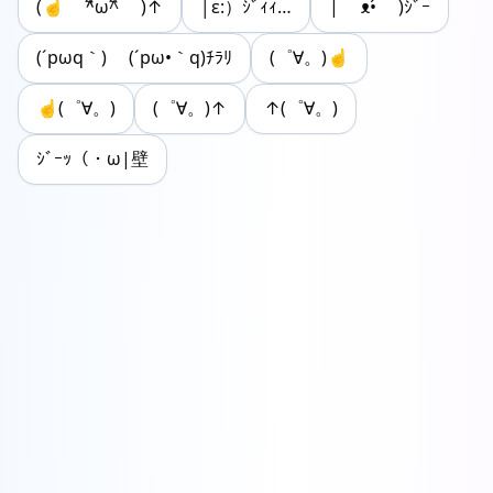
(☝ ^ิω^ิ )↑
│ε:）ｼﾞｨｨ…
| ᴥ•́ )ｼﾞｰ
(´pωq｀) (´pω•｀q)ﾁﾗﾘ
(゜∀。)☝
☝(゜∀。)
(゜∀。)↑
↑(゜∀。)
ｼﾞｰｯ（・ω|壁