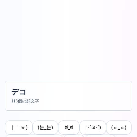
デコ
113個の顔文字
｜｀*)
(눈_눈)
ಠ_ಠ
|･`ω･´)
(ㆆ_ㆆ)