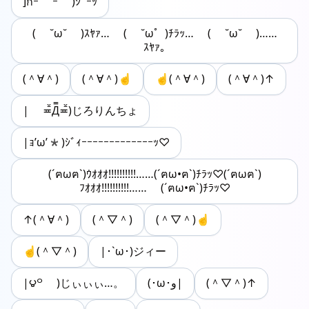
]กｰ̀ ｰ́ )ｼﾞｰｯ
( ˘ω˘ )ｽﾔｧ… ( ˘ω゜)ﾁﾗｯ… ( ˘ω˘ )……
ｽﾔｧ｡
(＾∀＾)
(＾∀＾)☝
☝(＾∀＾)
(＾∀＾)↑
| ≖̄̆Д̿≖̄̆)じろりんちょ
|ｮ’ω’*)ｼﾞｨｰｰｰｰｰｰｰｰｰｰｰｰｰｯ♡
(´ฅωฅ`)ｳｵｵｵ!!!!!!!!!!……(´ฅω•ฅ`)ﾁﾗｯ♡(´ฅωฅ`)
ﾌｵｵｵ!!!!!!!!!!…… (´ฅω•ฅ`)ﾁﾗｯ♡
↑(＾∀＾)
(＾▽＾)
(＾▽＾)☝
☝(＾▽＾)
|･`ω･)ジィー
|౪꒪ )じぃぃぃ…。
(･ω･و|
(＾▽＾)↑