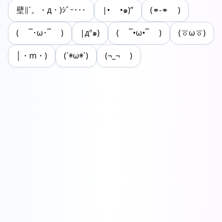
壁∥´。・д・)ｼﾞｰ･･･
|• •๑)”
(⚭-⚭ )
( ¯･ω･¯ )
|дº๑)
( ¯•ω•¯ )
(ㆆωㆆ)
│・m・)
(´◉ω◉`)
(¬_¬ )