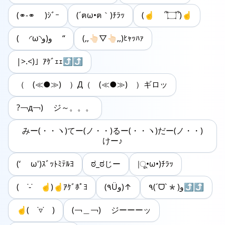
(⚭-⚭ )ｼﾞｰ
(´ฅω•ฅ｀)ﾁﾗｯ
(☝ ՞۝՞)☝
( ◜ω◝و(و “
(,,👆🏻▽👆🏻,,)ﾋｬｯﾊｧ
|>.<)」ｱｹﾞｪｪ⤴︎⤴
（ (≪●≫) ）Д（ (≪●≫) ）ギロッ
?￢д￢) ジ～。。。
みー(・・ヽ)てー(ノ・・)るー(・・ヽ)だー(ノ・・)
けー♪
(‘ ω')ｽﾞｯﾄﾐﾃﾙﾖ
ಠ_ಠじー
|ू•ω•)ﾁﾗｯ
( ˙-˙ ☝︎)☝︎ｱｹﾞﾎﾟﾖ
(٩Üو)↑
٩(ˊᗜˋ*)و⤴︎︎⤴︎︎
☝( ˙▿˙ )
(￢＿￢) ジーーーッ