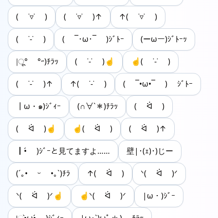
( ˙▿˙ )
( ˙▿˙ )↑
↑( ˙▿˙ )
( ˙-˙ )
( ¯･ω･¯ )ｼﾞﾄｰ
(ーωー)ｼﾞﾄｰｯ
|ू° °‎˶)ﾁﾗｯ
( ˙-˙ )☝
☝( ˙-˙ )
( ˙-˙ )↑
↑( ˙-˙ )
( ¯•ω•¯ ) ｼﾞﾄｰ
┃ω・๑)ｼﾞｨｰ
(∩∀`＊)ﾁﾗｯ
( ᐛ )
( ᐛ )☝
☝( ᐛ )
( ᐛ )↑
┃•́ )ｼﾞｰと見てますよ……
壁|･(ｪ)･)じー
(´｡• ᵕ •｡`)ﾁﾗ
↑( ᐛ )
ᐠ( ᐛ )ᐟ
ᐠ( ᐛ )ᐟ☝
☝ᐠ( ᐛ )ᐟ
|ω・)ｼﾞｰ