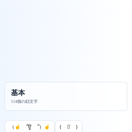
基本
114個の顔文字
（☝ ՞ਊ ՞）☝
( ᯅ̈ )