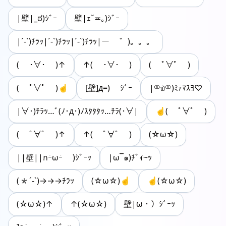
|壁|_ಠ)ｼﾞｰ
壁|ｪˇ≖｡)ｼﾞｰ
|´-`)ﾁﾗｯ|´-`)ﾁﾗｯ|´-`)ﾁﾗｯ|ー ゜)。。。
( ･∀･ )↑
↑( ･∀･ )
( ﾟ∀ﾟ )
( ﾟ∀ﾟ )☝
‎[壁]д=) ｼﾞｰ
|⚭௰⚭)ﾐﾃﾏｽﾖ♡
|∀･)ﾁﾗｯ…ﾞ(ﾉ･д･)ﾉｽﾀﾀﾀｯ…ﾁﾗ(･∀|
☝( ﾟ∀ﾟ )
( ﾟ∀ﾟ )↑
↑( ﾟ∀ﾟ )
(☆ω☆)
||壁||กｰ̀ωｰ́ )ｼﾞｰｯ
|ω¯๑)ﾁﾞｨ~ｯ
(*´-`)→→→ﾁﾗｯ
(☆ω☆)☝
☝(☆ω☆)
(☆ω☆)↑
↑(☆ω☆)
壁|ω・）ｼﾞｰｯ