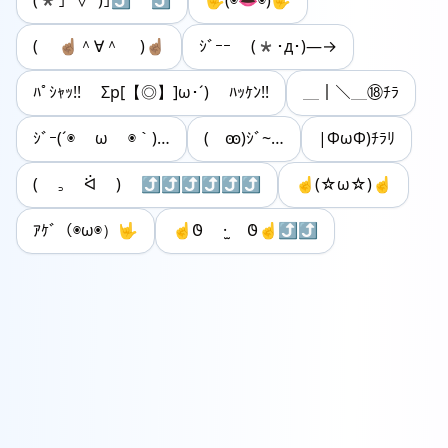
(*｣ﾟ∀ﾟ)｣⤴︎ ⤴︎
🤟(◉👄◉)🤟
( ☝🏽＾∀＾ )☝🏽
ｼﾞｰｰ (*･д･)―→
ﾊﾟｼｬｯ!! Σp[【◎】]ω･´) ﾊｯｹﾝ!!
＿｜＼＿⑱ﾁﾗ
ｼﾞｰ(´◉ ω ◉｀)…
( ꙭ)ｼﾞ~…
|ΦωΦ)ﾁﾗﾘ
( ꜆ ᐛ ) ⤴︎⤴⤴︎⤴⤴︎⤴
☝(☆ω☆)☝
ｱｹﾞ（◉ω◉）🤟
☝︎𐐃 ·̫ 𐐃☝︎⤴⤴︎︎