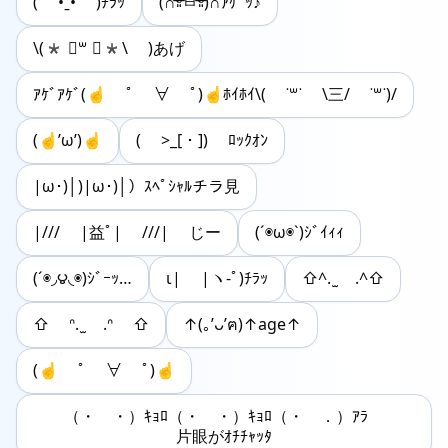
( •︠ˍ•︡ )ﾁﾗｯ
(∩ᵒ̴̶̷͈̀ㅂᵒ̴̶̷͈́)∩ｱｹﾞｯ♪
\(* ॑꒳ ॑*\ )あげ
ｱｹﾞｱｹﾞ(☝️ ﾟ ∀ ﾟ)☝️ﾎｲﾎｲ\( ˙꒳​˙ \三/ ˙꒳​˙)/
(☝’ω’)☝
( >_[・]) ﾛｯｸｵﾝ
|ω･)│)|ω･)│）ｽﾍﾟｼｬﾙチラ見
|/// |益ﾟ| ///| じー
(´◉ω◉`)ｼﾞｲｨｨ
(´◉◞౪◟◉)ｼﾞｰｯ…
ι| |ヽ-ﾟ)ﾁﾗｯ
⇧^. ̫ .^⇧
⇧ ᐢ. ̫ .ᐢ ⇧
↑(｡’ᴗ’ฅ)↑age↑
(☝️ ﾟ ∀ ﾟ)☝️
（・ゝ・）ｷｮﾛ（・ゝ・）ｷｮﾛ（・ゝ．）ｱﾗ
片眼がｵﾁﾁｬｯﾀ