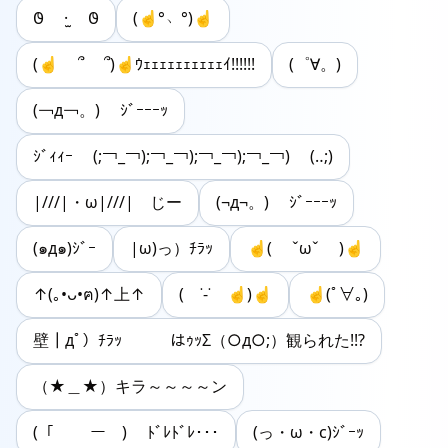
𐐃 ·̫ 𐐃
(☝°﹆°)☝
(☝ ՞ ՞)☝ｳｪｪｪｪｪｪｪｪｪｪｲ!!!!!!
(゜∀。)
(￢д￢。) ｼﾞｰｰｰｯ
ｼﾞｨｨｰ (;￢_￢);￢_￢);￢_￢);￢_￢) (‥;)
|///|・ω|///| じー
(¬д¬。) ｼﾞｰｰｰｯ
(๑д๑)ｼﾞｰ
|ω)っ）ﾁﾗｯ
☝︎( ˇωˇ )☝︎
↑(｡•ᴗ•ฅ)↑上↑
( ˙-˙ ☝︎)☝︎
☝︎(ﾟ∀｡)
壁┃дﾟ）ﾁﾗｯ はｩｯΣ（○д○;）観られた!!?
（★＿★）キラ～～～～ン
(「 ￣ー￣) ﾄﾞﾚﾄﾞﾚ･･･
(っ・ω・c)ｼﾞｰｯ