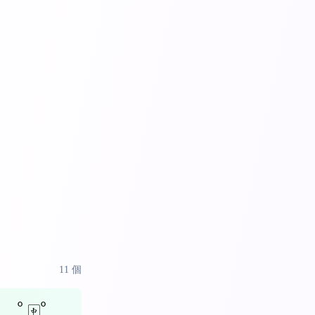
11
個
｡ﾟ🀄ﾟ｡