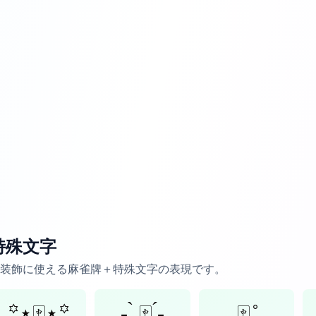
特殊文字
装飾に使える麻雀牌＋特殊文字の表現です。
꙳⋆🀄⋆꙳
- ̗̀ 🀄 ̖́-
🀄̥ ̊