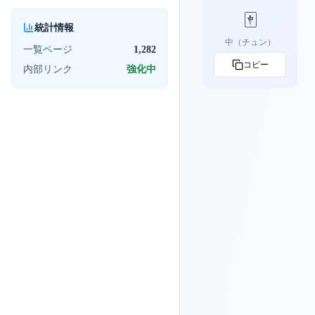
🀄
統計情報
中（チュン）
一覧ページ
1,282
コピー
内部リンク
強化中