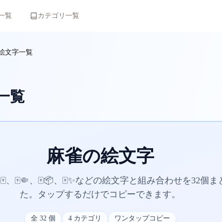
一覧
カテゴリ一覧
絵文字一覧
一覧
麻雀の絵文字
、🀄🤏、🀄📦、🀄✨などの絵文字と組み合わせを32個
た。タップするだけでコピーできます。
全
32
個
4
カテゴリ
ワンタップコピー