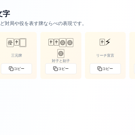
文字
ど対局や役を表す牌ならべの表現です。
🀅🀄🀆
🀄🀄🀙🀙
🀄⚡
🀙
三元牌
リーチ宣言
対子と刻子
コピー
コピー
コピー