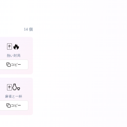
14
個
🀄🔥
熱い対局
コピー
🀄🍶
麻雀と一杯
コピー