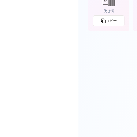
🀄🀫
伏せ牌
コピー