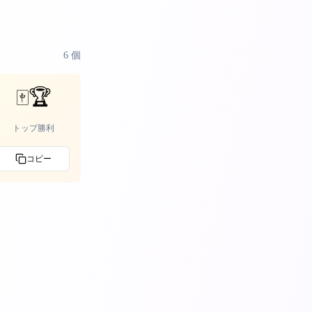
6
個
🀄🏆
トップ勝利
コピー