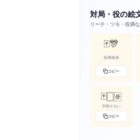
対局・役の絵
リーチ・ツモ・役満な
🀄🎊
役満達成
コピー
🀄🀆🀅
字牌そろい
コピー