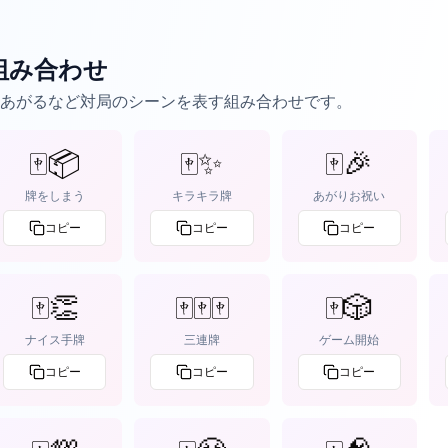
組み合わせ
あがるなど対局のシーンを表す組み合わせです。
🀄📦
🀄✨
🀄🎉
牌をしまう
キラキラ牌
あがりお祝い
コピー
コピー
コピー
🀄👏
🀄🀄🀄
🀄🎲
ナイス手牌
三連牌
ゲーム開始
コピー
コピー
コピー