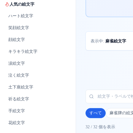
人気の絵文字
ハート
絵文字
笑顔
絵文字
顔
絵文字
麻雀絵文字
表示中:
キラキラ
絵文字
涙
絵文字
泣く
絵文字
土下座
絵文字
祈る
絵文字
手
絵文字
すべて
麻雀牌の絵
花
絵文字
32
/
32
個を表示