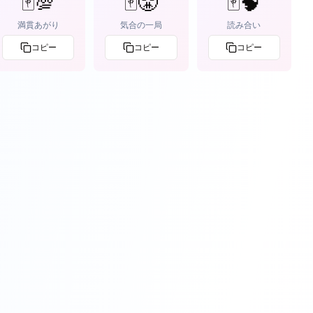
🀄💯
🀄😤
🀄🧠
満貫あがり
気合の一局
読み合い
コピー
コピー
コピー