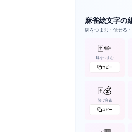
麻雀絵文字の
牌をつまむ・伏せる・
🀄🤏
牌をつまむ
コピー
🀄💰
賭け麻雀
コピー