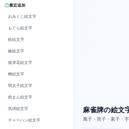
最近追加
おみくじ
絵文字
もぐら
絵文字
鮭
絵文字
椿
絵文字
彼岸花
絵文字
蝉
絵文字
明太子
絵文字
肉まん
絵文字
麻雀牌の絵文
気球
絵文字
萬子・筒子・索子・字牌
チャーハン
絵文字