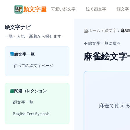
顏文字屋
可愛い顔文字
泣く顔文字
顔文字
絵文字ナビ
ホーム
絵文字
麻雀
一覧・人気・新着から探せます
絵文字一覧に戻る
麻雀絵文字
絵文字一覧
すべての絵文字ページ
関連コレクション
顔文字一覧
麻雀で使える
English Text Symbols