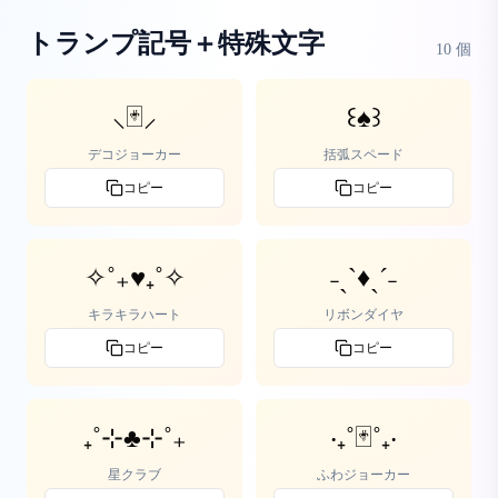
トランプ記号＋特殊文字
10
個
⸜🃏⸝
꒰♠️꒱
デコジョーカー
括弧スペード
コピー
コピー
✧˚₊♥️₊˚✧
˗ˏˋ♦️ˎˊ˗
キラキラハート
リボンダイヤ
コピー
コピー
₊˚⊹♣️⊹˚₊
‧₊˚🃏˚₊‧
星クラブ
ふわジョーカー