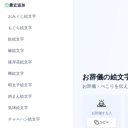
最近追加
おみくじ
絵文字
もぐら
絵文字
鮭
絵文字
椿
絵文字
彼岸花
絵文字
蝉
絵文字
お辞儀の絵文
明太子
絵文字
お辞儀・ぺこりを伝え
肉まん
絵文字
🙇
気球
絵文字
お辞儀する人
チャーハン
絵文字
コピー