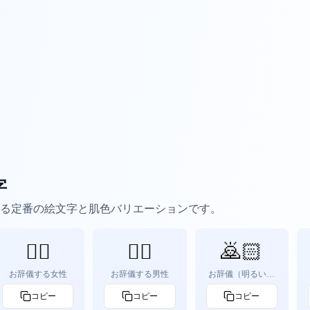
字
る定番の絵文字と肌色バリエーションです。
🙇‍♀️
🙇‍♂️
🙇🏻
お辞儀する女性
お辞儀する男性
お辞儀（明るい肌
色）
コピー
コピー
コピー