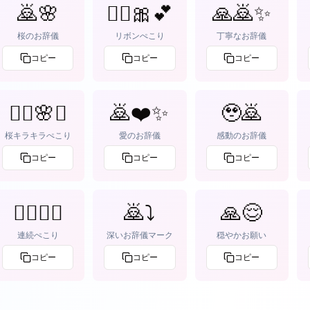
🙇🌸
🙇‍♀️🎀💕
🙏🙇✨
桜のお辞儀
リボンぺこり
丁寧なお辞儀
コピー
コピー
コピー
🙇‍♀️🌸✨
🙇❤️✨
🥹🙇
桜キラキラぺこり
愛のお辞儀
感動のお辞儀
コピー
コピー
コピー
🙇‍♀️🙇‍♀️
🙇⤵️
🙏😌
連続ぺこり
深いお辞儀マーク
穏やかお願い
コピー
コピー
コピー