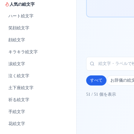
人気の絵文字
ハート
絵文字
笑顔
絵文字
顔
絵文字
キラキラ
絵文字
涙
絵文字
泣く
絵文字
すべて
お辞儀の絵
土下座
絵文字
51
/
51
個を表示
祈る
絵文字
手
絵文字
花
絵文字