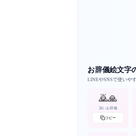
お辞儀絵文字
LINEやSNSで使い
🙇🙏
深いお辞儀
コピー