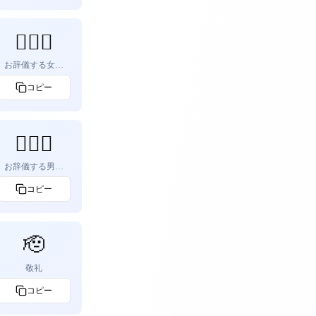
🙇🏼‍♀️
お辞儀する女性
（やや明るい肌
色）
コピー
🙇🏼‍♂️
お辞儀する男性
（やや明るい肌
色）
コピー
🫡
敬礼
コピー