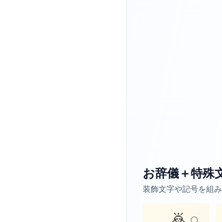
お辞儀＋特殊
装飾文字や記号を組み
𓂃🙇𓈒𓏸