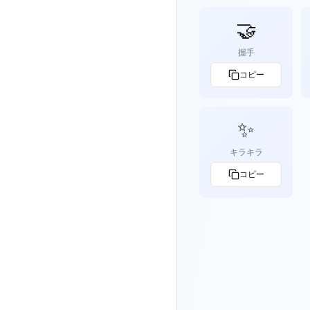
🤝
握手
コピー
✨
キラキラ
コピー