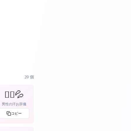
20
個
🙇‍♂️💦
男性の汗お辞儀
コピー