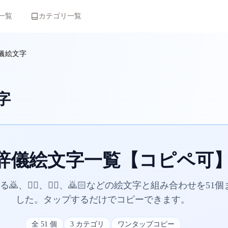
一覧
カテゴリ一覧
儀絵文字
字
辞儀絵文字一覧【コピペ可
、🙇‍♀️、🙇‍♂️、🙇🏻などの絵文字と組み合わせを51
した。タップするだけでコピーできます。
全
51
個
3
カテゴリ
ワンタップコピー