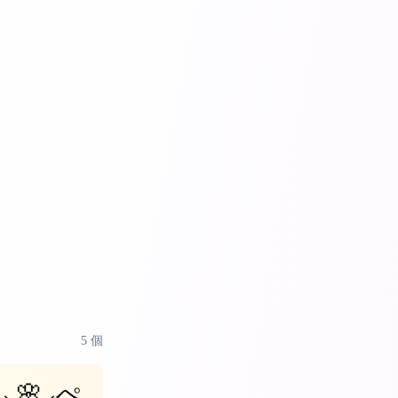
5
個
⸜🌸⸝‍ぺ