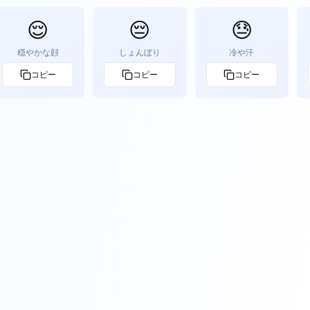
😌
😔
😓
穏やかな顔
しょんぼり
冷や汗
コピー
コピー
コピー