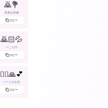
🙇💐
花束お辞儀
コピー
🙇🏻💦
ぺこり汗
コピー
🙇‍♂️🙏💕
ハートのお礼
コピー