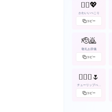
🙇‍♀️💖
かわいいぺこり
コピー
🫡🙇
敬礼お辞儀
コピー
🙇🏻‍♀️🌷
チューリップぺこ
り
コピー