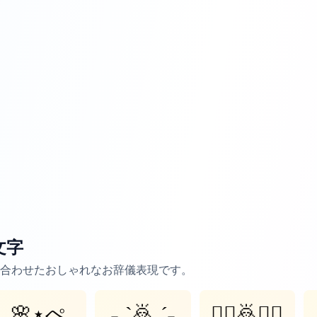
文字
合わせたおしゃれなお辞儀表現です。
🌸⋆ぺ
˗ˏˋ🙇ˎˊ˗
♡⃛🙇♡⃛