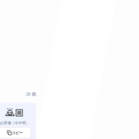
26
個
🙇🏼
お辞儀（やや明る
い肌色）
コピー