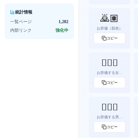
統計情報
🙇🏽
一覧ページ
1,282
お辞儀（肌色）
内部リンク
強化中
コピー
🙇🏽‍♀️
お辞儀する女性
（肌色）
コピー
🙇🏽‍♂️
お辞儀する男性
（肌色）
コピー