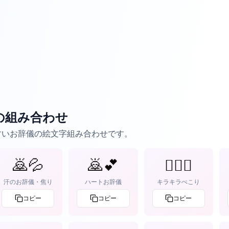
の組み合わせ
やすいお辞儀の絵文字組み合わせです。
🙇💦
🙇💕
🙇‍♀️✨
汗のお辞儀・焦り
ハートお辞儀
キラキラぺこり
コピー
コピー
コピー