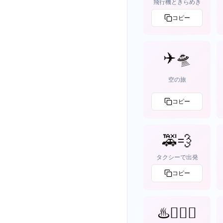
飛行機ときらめき
コピー
✈️🛸
空の旅
コピー
🚕💨
タクシーで出発
コピー
♨️🧖‍♀️✨