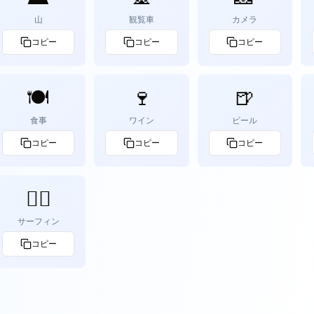
山
観覧車
カメラ
コピー
コピー
コピー
🍽️
🍷
🍺
食事
ワイン
ビール
コピー
コピー
コピー
🏄‍♂️
サーフィン
コピー