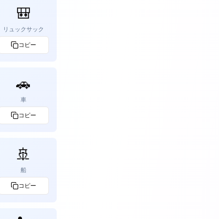
🎒
リュックサック
コピー
🚗
車
コピー
🚢
船
コピー