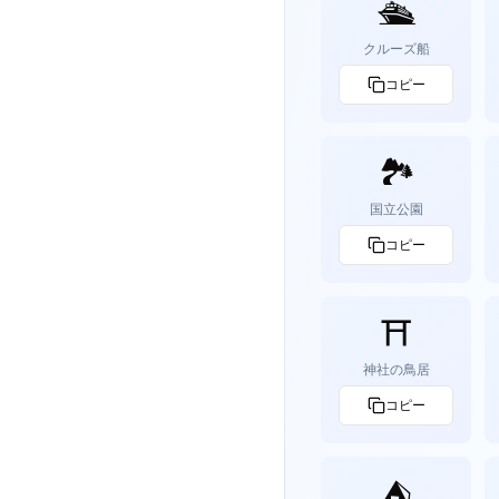
🛳️
クルーズ船
コピー
🏞️
国立公園
コピー
⛩️
神社の鳥居
コピー
⛺