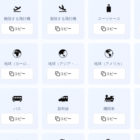
🛫
🛬
🧳
離陸する飛行機
着陸する飛行機
スーツケース
コピー
コピー
コピー
🌍
🌏
🌎
地球（ヨーロッ
地球（アジア・オ
地球（アメリカ）
パ・アフリカ）
ーストラリア）
コピー
コピー
コピー
🚌
🚄
🚂
バス
新幹線
機関車
コピー
コピー
コピー