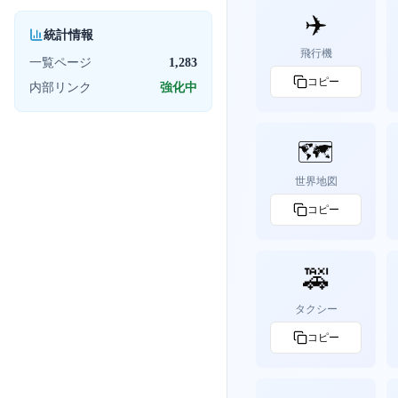
✈️
統計情報
飛行機
一覧ページ
1,283
コピー
内部リンク
強化中
🗺️
世界地図
コピー
🚕
タクシー
コピー