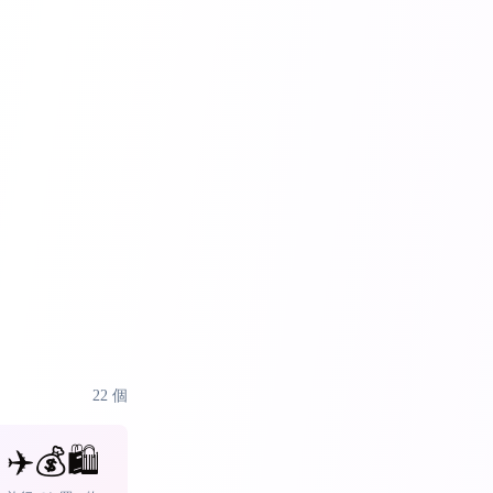
22
個
✈️💰🛍