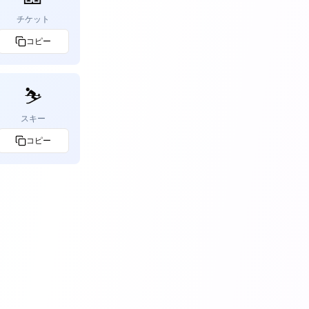
チケット
コピー
⛷️
スキー
コピー