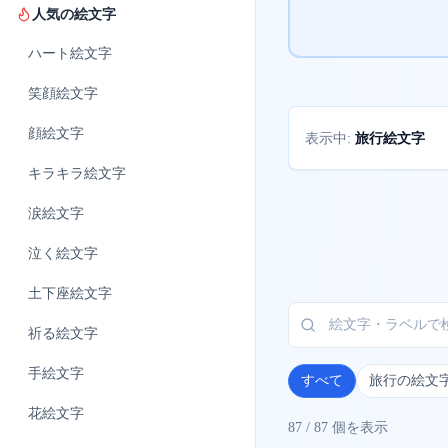
人気の絵文字
ハート
絵文字
笑顔
絵文字
顔
絵文字
旅行絵文字
表示中:
キラキラ
絵文字
涙
絵文字
泣く
絵文字
土下座
絵文字
祈る
絵文字
手
絵文字
すべて
旅行の絵文
花
絵文字
87
/
87
個を表示