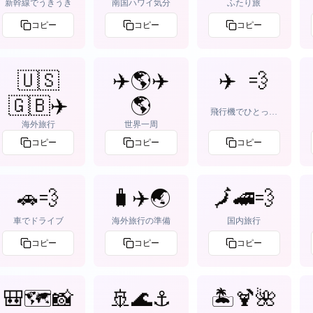
新幹線でうきうき
南国ハワイ気分
ふたり旅
コピー
コピー
コピー
🇺🇸
✈️🌎✈️
✈️ 💨
🇬🇧✈️
🌎
飛行機でひとっ飛
び
海外旅行
世界一周
コピー
コピー
コピー
🚗💨
🧳✈️🌏
🗾🚄💨
車でドライブ
海外旅行の準備
国内旅行
コピー
コピー
コピー
🎒🗺️📸
🚢🌊⚓
🏝️🍹🌺