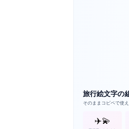
旅行絵文字の
そのままコピペで使え
✈️💫