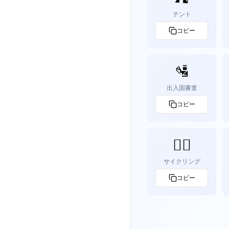
テント
コピー
🛂
出入国審査
コピー
🚴‍♀️
サイクリング
コピー