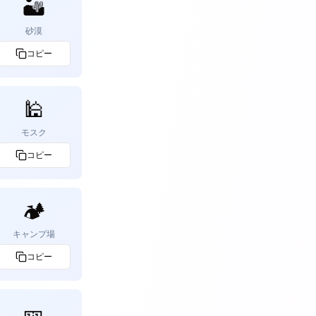
🏜️
砂漠
コピー
🕌
モスク
コピー
🏕️
キャンプ場
コピー
🎫