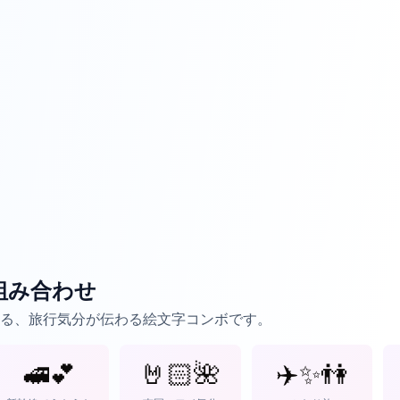
組み合わせ
る、旅行気分が伝わる絵文字コンボです。
🚅💕
🤘🏻🌺
✈️✨👫