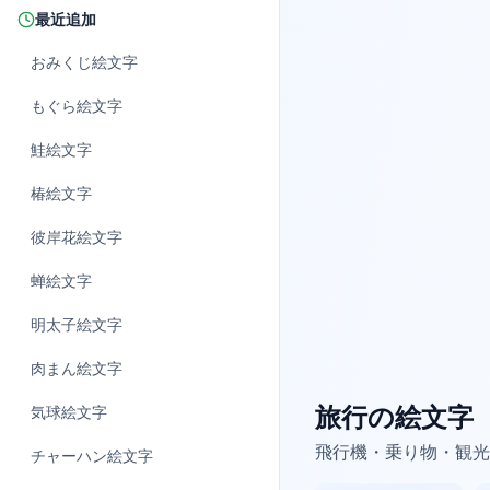
最近追加
おみくじ
絵文字
もぐら
絵文字
鮭
絵文字
椿
絵文字
彼岸花
絵文字
蝉
絵文字
明太子
絵文字
肉まん
絵文字
旅行の絵文字
気球
絵文字
飛行機・乗り物・観光
チャーハン
絵文字