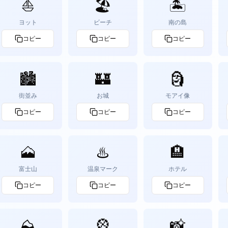
⛵
🏖️
🏝️
ヨット
ビーチ
南の島
コピー
コピー
コピー
🏙️
🏰
🗿
街並み
お城
モアイ像
コピー
コピー
コピー
🗻
♨️
🏨
富士山
温泉マーク
ホテル
コピー
コピー
コピー
⛰️
🎡
📸