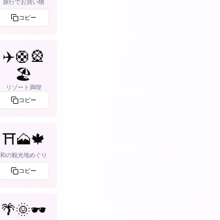
旅行でお買い物
コピー
✈️🛟🎡
🏖
リゾート満喫
コピー
⛩️🗻🍁
和の観光地めぐり
コピー
🌴🌞🕶️