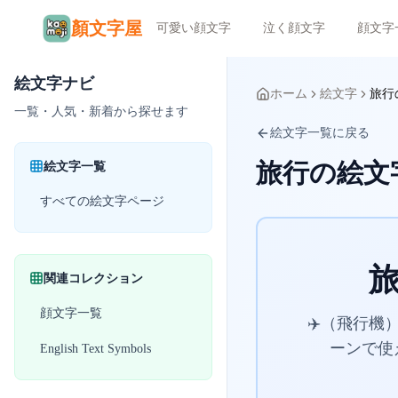
顏文字屋
可愛い顔文字
泣く顔文字
顔文字
絵文字ナビ
ホーム
絵文字
旅行
一覧・人気・新着から探せます
絵文字一覧に戻る
旅行の絵文
絵文字一覧
すべての絵文字ページ
関連コレクション
顔文字一覧
✈️（飛行
ーンで使
English Text Symbols