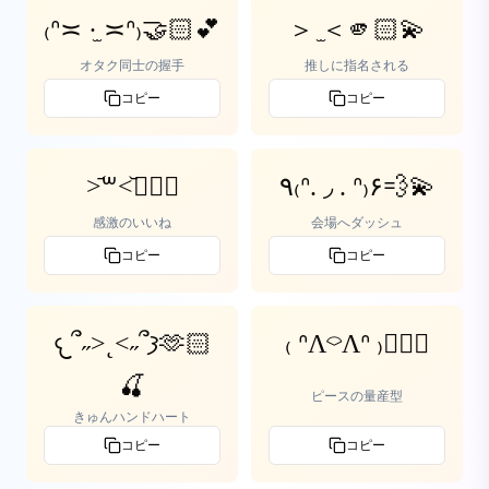
₍ᐢ≍ ·̫ ≍ᐢ₎🤝🏻💕
＞ ̫＜🫵🏻💫
オタク同士の握手
推しに指名される
コピー
コピー
˃᷄꒳˂᷅👍🏻💞
‎٩₍ᐢ. ◞ . ᐢ₎۶💨💫
感激のいいね
会場へダッシュ
コピー
コピー
𐔌՞˶>˛<˶՞𐦯🫶🏻
₍ ᐢΛ⌔Λᐢ ₎✌🏻💕
🍒
ピースの量産型
きゅんハンドハート
コピー
コピー