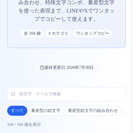
み合わせ、特殊文字コンボ、量産型文字
を使った表現まで、LINEやXでワンタッ
プでコピーして使えます。
全
104
個
4
カテゴリ
ワンタップコピー
最終更新日:
2026年7月30日
すべて
量産型の絵文字
量産型絵文字の組み合わせ
推
104
/
104
個を表示