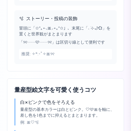
🫧
ストーリー・投稿の装飾
冒頭に「✩°｡⋆⸜🎀⸝⋆｡°✩」、末尾に「˖ ࣪⊹🌙💞」を
置くと世界観がまとまります
「୨୧┈┈🩷┈┈୨୧」は区切り線として便利です
推奨:
✧*:･ﾟ✧🎀୨୧
量産型絵文字を可愛く使うコツ
白×ピンクで色をそろえる
量産型の基本カラーは白とピンク。🤍🩷🎀を軸に、
差し色を1色までに抑えるとまとまります。
例:
🎀🤍🫧