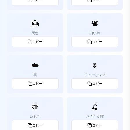
コピー
コピー
👼
🕊️
天使
白い鳩
コピー
コピー
☁️
🌷
雲
チューリップ
コピー
コピー
🍓
🍒
いちご
さくらんぼ
コピー
コピー