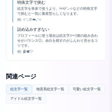
特殊文字で挟む
絵文字を単体で使うより、୨୧や˚₊‧⊹などの特殊文字
で挟むと一気に量産型らしくなります。
例:
⊹˚₊🥛☁️₊˚⊹
詰め込みすぎない
プロフィールに使う場合は絵文字3〜5個の組み合わ
せがバランス◎。余白を残すのがふんわり見せるコ
ツです。
例:
🩰🕊️🤍
関連ページ
絵文字一覧
地雷系絵文字一覧
可愛い絵文字一覧
アイドル絵文字一覧