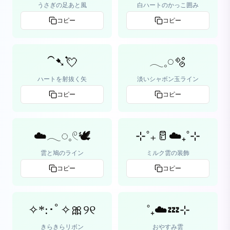
うさぎの足あと風
白ハートのかっこ囲み
コピー
コピー
⁀➷💘
𓂃𓈒𓏸🫧
ハートを射抜く矢
淡いシャボン玉ライン
コピー
コピー
☁️𓂃◌𓈒𓏲🕊️
⊹˚₊🥛☁️₊˚⊹
雲と鳩のライン
ミルク雲の装飾
コピー
コピー
✧*:･ﾟ✧🎀୨୧
˚₊☁️💤⊹
きらきらリボン
おやすみ雲