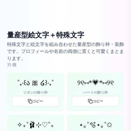
量産型絵文字＋特殊文字
特殊文字と絵文字を組み合わせた量産型の飾り枠・装飾
です。プロフィールや名前の両側に置くと可愛くまとま
ります。
35
個
˚₊‧꒰ა 🎀 ໒꒱‧₊˚
୨୧⑅*💗*⑅୨୧
リボンの飾り枠
ハートの飾り枠
コピー
コピー
✧₊˚🩰⊹♡˚₊
⋆｡˚🫧⋆｡˚✩