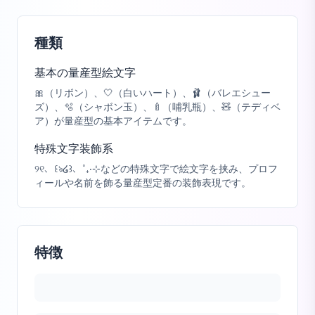
種類
基本の量産型絵文字
🎀（リボン）、🤍（白いハート）、🩰（バレエシュー
ズ）、🫧（シャボン玉）、🍼（哺乳瓶）、🧸（テディベ
ア）が量産型の基本アイテムです。
特殊文字装飾系
୨୧、꒰ঌ໒꒱、˚₊‧⊹などの特殊文字で絵文字を挟み、プロフ
ィールや名前を飾る量産型定番の装飾表現です。
特徴