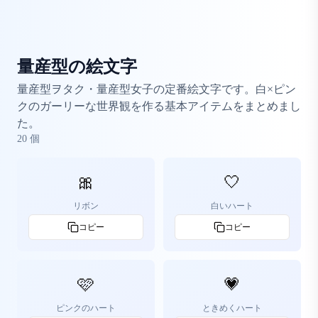
量産型の絵文字
量産型ヲタク・量産型女子の定番絵文字です。白×ピン
クのガーリーな世界観を作る基本アイテムをまとめまし
た。
20
個
🎀
🤍
リボン
白いハート
コピー
コピー
🩷
💗
ピンクのハート
ときめくハート