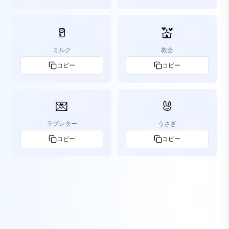
🥛
💒
ミルク
教会
コピー
コピー
💌
🐰
ラブレター
うさぎ
コピー
コピー