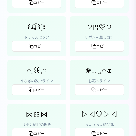
コピー
コピー
꒰🍒꒱⡱
੭🎀🩷੭
さくらんぼタグ
リボンを差し出す
コピー
コピー
𓏸𓈒🐰𓈒𓏸
❀𓂃𓈒𓏸🌷
うさぎの淡いライン
お花のライン
コピー
コピー
⋈🎀⋈
▷◁🤍▷◁
リボン結びの囲み
ちょうちょ結び風
コピー
コピー