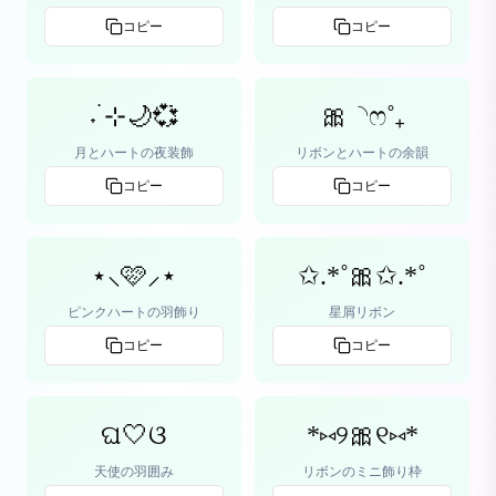
コピー
コピー
˖ ࣪⊹🌙💞
🎀◝ෆ˚₊
月とハートの夜装飾
リボンとハートの余韻
コピー
コピー
⋆⸜🩷⸝⋆
✩.*˚🎀✩.*˚
ピンクハートの羽飾り
星屑リボン
コピー
コピー
ଘ🤍ଓ
*⑅୨🎀୧⑅*
天使の羽囲み
リボンのミニ飾り枠