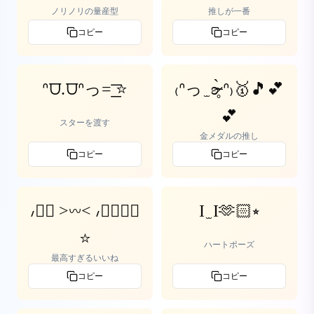
ノリノリの量産型
推しが一番
コピー
コピー
ᐢ⩌.⩌ᐢっ=͟͟͞͞ ⭐️
₍ᐢっ ̫ ʚ̴̶̷̥̀ ᐢ₎🥇🎵💕
💕
スターを渡す
金メダルの推し
コピー
コピー
៸៸᳐ >𖥦< ៸៸᳐👍🏻
І ̫ І🫶🏻⭒
⭐️
ハートポーズ
最高すぎるいいね
コピー
コピー