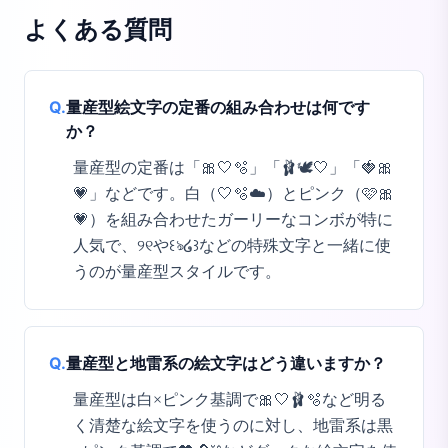
よくある質問
Q.
量産型絵文字の定番の組み合わせは何です
か？
量産型の定番は「🎀🤍🫧」「🩰🕊️🤍」「🍓🎀
💗」などです。白（🤍🫧☁️）とピンク（🩷🎀
💗）を組み合わせたガーリーなコンボが特に
人気で、୨୧や꒰ঌ໒꒱などの特殊文字と一緒に使
うのが量産型スタイルです。
Q.
量産型と地雷系の絵文字はどう違いますか？
量産型は白×ピンク基調で🎀🤍🩰🫧など明る
く清楚な絵文字を使うのに対し、地雷系は黒