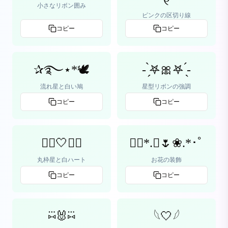
୧
小さなリボン囲み
ピンクの区切り線
コピー
コピー
✰࿐⋆*🕊️
- ̗̀𖤐🎀𖤐 ̖́-
流れ星と白い鳩
星型リボンの強調
コピー
コピー
✩⃝🤍✩⃝
❁⃘*.ﾟ🌷❀.*･ﾟ
丸枠星と白ハート
お花の装飾
コピー
コピー
⑅⃛🐰⑅⃛
𓆩🤍𓆪