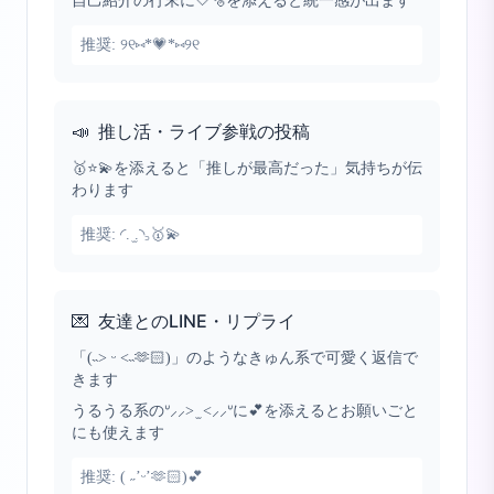
自己紹介の行末に🤍🫧を添えると統一感が出ます
推奨:
୨୧⑅*💗*⑅୨୧
📣
推し活・ライブ参戦の投稿
🥇⭐️💫を添えると「推しが最高だった」気持ちが伝
わります
推奨:
◜. ̫.◝꜆🥇💫
💌
友達とのLINE・リプライ
「(˵˃ ᵕ ˂˵🫶🏻)」のようなきゅん系で可愛く返信で
きます
うるうる系のᐡ⸝⸝> ̫ <⸝⸝ᐡに💕を添えるとお願いごと
にも使えます
推奨:
( ˶’ᵕ’🫶🏻)💕