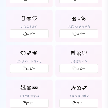
🥛🍓🤍
🎀⭐️💫
いちごミルク
リボンときらきら
コピー
コピー
🩷💕💗
🐰🎀🤍
ピンクハート尽くし
うさぎリボン
コピー
コピー
🧸🎀💤
🎶🎀💕
くまのおやすみ
うきうきリボン
コピー
コピー