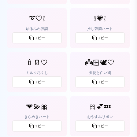
➰🤍❕
❕💗❕
ゆるふわ強調
推し強調ハート
コピー
コピー
🍼🥛🤍
👼🏻🕊️🤍
ミルク尽くし
天使と白い鳩
コピー
コピー
💗💫🎀
🎀💕💤
きらめきハート
おやすみリボン
コピー
コピー