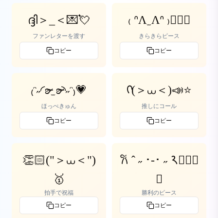
ദ്ദി＞_＜💌💘
₍ ᐢΛ ̫ Λᐢ ₎✌🏻💫
ファンレターを渡す
きらきらピース
コピー
コピー
₍ᵔ˶◜ʚ̴̶̷ ̫ ʚ̴̶̷◝˶ᵔ₎💗
ᡣ(＞⩊＜)📣⭐️
ほっぺきゅん
推しにコール
コピー
コピー
👏🏻("＞⩊＜")
‎𐙚 ˆ ˶ ･-･ ˶ 𑁨‎✌🏻🥇
🥇
💫
拍手で祝福
勝利のピース
コピー
コピー