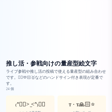
推し活・参戦向けの量産型絵文字
ライブ参戦や推し活の投稿で使える量産型の組み合わせ
です。👍🏻🫶🏻🥇などのハンドサイン付き表現が定番で
す。
24
個
₍ᐢ👍🏻> ̫<ᐢ₎👍🏻
т · т🙏🏻⭐️