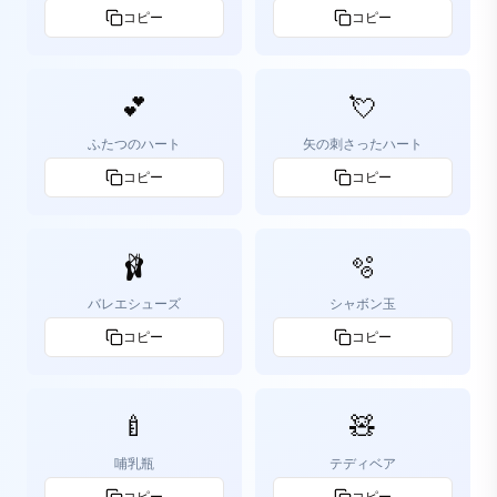
コピー
コピー
💕
💘
ふたつのハート
矢の刺さったハート
コピー
コピー
🩰
🫧
バレエシューズ
シャボン玉
コピー
コピー
🍼
🧸
哺乳瓶
テディベア