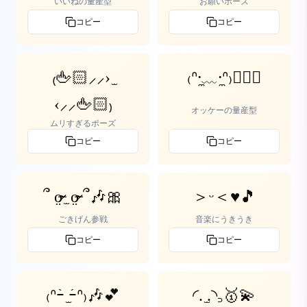
いいねの量産型
お願いポーズ
コピー
コピー
‪₍🖕🏻⸝⸝› ̫
₍ᐢ⸱̼﹏⸱̼ᐢ₎👌🏻💕
‹⸝⸝🖕🏻₎‬
オッケーの量産型
ムリすぎるポーズ
コピー
コピー
՞ o̴̶̷̤ ̫ o̴̶̷̤ ՞🎶🎀
＞ᵕ＜♥️🎵
ごきげん参戦
音楽にうきうき
コピー
コピー
₍ᐢｰ̀ ̫ｰ́ᐢ₎🎶💕
◜. ̫.◝꜆🥇💫