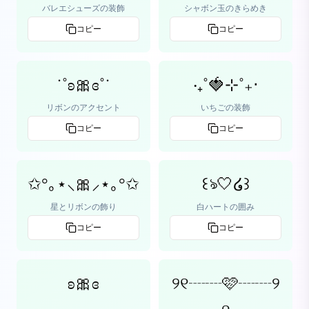
バレエシューズの装飾
シャボン玉のきらめき
コピー
コピー
˙˚ʚ🎀ɞ˚˙
‧₊˚🍓⊹˚₊‧
リボンのアクセント
いちごの装飾
コピー
コピー
✩°｡⋆⸜🎀⸝⋆｡°✩
꒰ঌ🤍໒꒱
星とリボンの飾り
白ハートの囲み
コピー
コピー
ʚ🎀ɞ
୨୧┈┈🩷┈┈୨