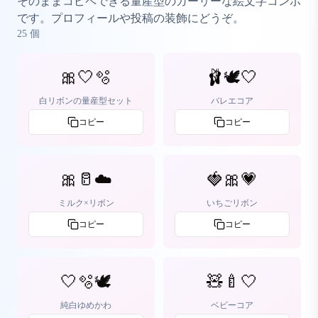
そのままコピペできる量産型のガーリーな絵文字コンボ
です。プロフィールや投稿の装飾にどうぞ。
25
個
🎀🤍🫧
🩰🕊️🤍
白リボンの量産型セット
バレエコア
コピー
コピー
🎀🥛☁️
🍓🎀💗
ミルク×リボン
いちごリボン
コピー
コピー
🤍🫧🕊️
🧸🍼🤍
純白ゆめかわ
ベビーコア