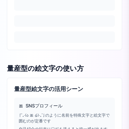
量産型の絵文字
の使い方
量産型絵文字の活用シーン
🎀
SNSプロフィール
「˚₊‧꒰ა 🎀 ໒꒱‧₊˚」のように名前を特殊文字と絵文字で
囲むのが定番です