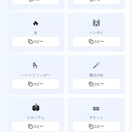
🔥
🙌
炎
バンザイ
コピー
コピー
🫰
🪄
ハートフィンガー
魔法の杖
コピー
コピー
🏟️
🎫
スタジアム
チケット
コピー
コピー