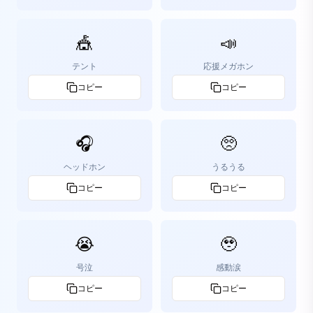
🎪
📣
テント
応援メガホン
コピー
コピー
🎧
🥺
ヘッドホン
うるうる
コピー
コピー
😭
🥹
号泣
感動涙
コピー
コピー