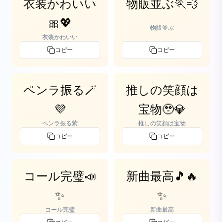
衣装かわいい
物販並ぶ🏃💨
🎀💖
物販並ぶ
衣装かわいい
コピー
コピー
ペンラ振る🪄
推しの笑顔は
💜
宝物🥹💎
ペンラ振る紫
推しの笑顔は宝物
コピー
コピー
コール完璧📣
新曲最高🎵🔥
✨
✨
コール完璧
新曲最高