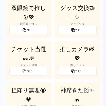
双眼鏡で推し
グッズ交換🤝
🔭💖
✨
双眼鏡で推し
グッズ交換
コピー
コピー
チケット当選
推しカメラ📸
🎫🎉
💖
チケット当選
推しカメラ
コピー
コピー
担降り無理😭
神席きた🙌✨
💗
🔥