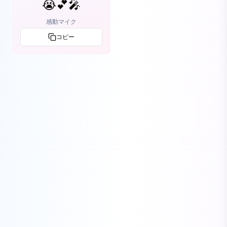
😭💕🎤
感動マイク
コピー