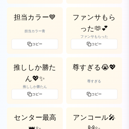
担当カラー💙
ファンサもら
った🫶💕
担当カラー青
ファンサもらった
コピー
コピー
推ししか勝た
尊すぎる😭💖
ん💖✨
尊すぎる
推ししか勝たん
コピー
コピー
センター最高
アンコール🎤
👑✨
🙌✨