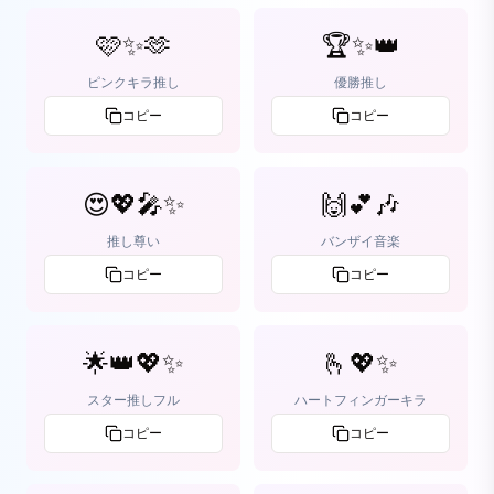
🩷✨🫶
🏆✨👑
ピンクキラ推し
優勝推し
コピー
コピー
😍💖🎤✨
🙌💕🎶
推し尊い
バンザイ音楽
コピー
コピー
🌟👑💖✨
🫰💖✨
スター推しフル
ハートフィンガーキラ
コピー
コピー