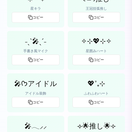
星キラ
王冠括弧推し
コピー
コピー
˗ˏˋ🎤ˎˊ˗
✧⊹💖⊹✧
手書き風マイク
星囲みハート
コピー
コピー
🎤ᡣ𐭩アイドル
💖˚₊⊹
アイドル装飾
ふわふわハート
コピー
コピー
🎤𓂃⸝⸝
⟢🌟推し🌟⟣