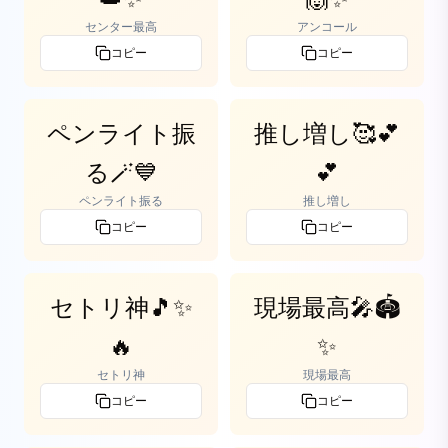
センター最高
アンコール
コピー
コピー
ペンライト振
推し増し🥰💕
る🪄💙
💕
ペンライト振る
推し増し
コピー
コピー
セトリ神🎵✨
現場最高🎤🏟️
🔥
✨
セトリ神
現場最高
コピー
コピー