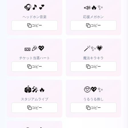
🎧🎵💕
📣🔥✨
ヘッドホン音楽
応援メガホン
コピー
コピー
🎫🎉💖
🪄✨💗
チケット当選ハート
魔法キラキラ
コピー
コピー
🏟️🎤🔥
🥺💖✨
スタジアムライブ
うるうる推し
コピー
コピー