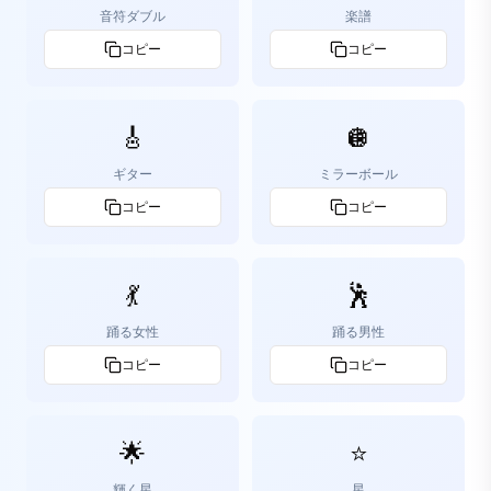
音符ダブル
楽譜
コピー
コピー
🎸
🪩
ギター
ミラーボール
コピー
コピー
💃
🕺
踊る女性
踊る男性
コピー
コピー
🌟
⭐
輝く星
星