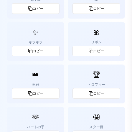
コピー
コピー
✨
🎀
キラキラ
リボン
コピー
コピー
👑
🏆
王冠
トロフィー
コピー
コピー
🫶
🤩
ハートの手
スター目