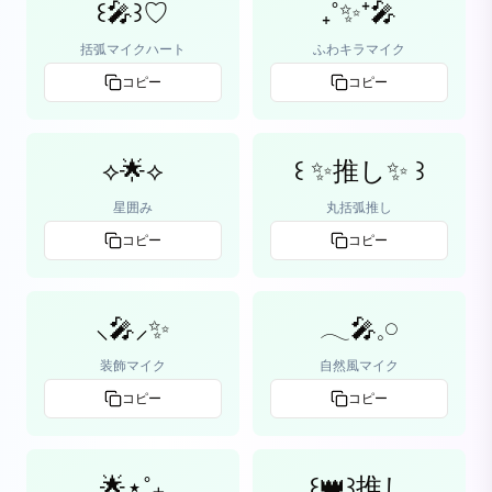
꒰🎤꒱♡
₊˚✨⁺🎤
括弧マイクハート
ふわキラマイク
コピー
コピー
⟡🌟⟡
꒰ ✨推し✨ ꒱
星囲み
丸括弧推し
コピー
コピー
⸜🎤⸝‍✨
𓂃🎤𓈒𓏸
装飾マイク
自然風マイク
コピー
コピー
🌟⋆˚₊
꒰👑꒱推し