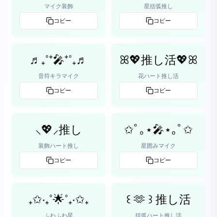
マイク装飾
星括弧推し
コピー
コピー
♬₊˚⁺🎤⁺˚₊♬
ꕤ💖推し活💖ꕤ
音符キラマイク
花ハート推し活
コピー
コピー
⸜💖⸝‍推し
✩ﾟ｡⋆🎤⋆｡ﾟ✩
装飾ハート推し
星囲みマイク
コピー
コピー
₊✩‧₊˚🌟˚₊‧✩₊
꒰ 🫶 ꒱ 推し活
ふわふわ星
括弧ハート推し活