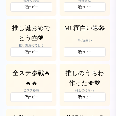
担降り無理
神席きた
コピー
コピー
推し誕おめで
MC面白い🤣🎤
とう🎂💖
MC面白い
推し誕おめでとう
コピー
コピー
全ステ参戦🔥
推しのうちわ
🔥🔥
作った🪭💖
全ステ参戦
推しのうちわ
コピー
コピー