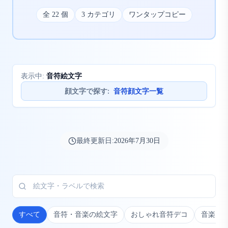
全
22
個
3
カテゴリ
ワンタップコピー
音符絵文字
表示中:
顔文字で探す
:
音符顔文字一覧
最終更新日:
2026年7月30日
すべて
音符・音楽の絵文字
おしゃれ音符デコ
音楽プ