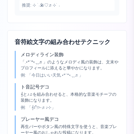
推奨:
⊹ ࣪ ˖🎤♡♬⊹ ࣪ ˖
音符絵文字の組み合わせテクニック
メロディライン装飾
「.•*¨*•.¸¸♬」のようなメロディ風の装飾は、文末や
プロフィールに添えると華やかになります。
例:
「今日はいい天気.•*¨*•.¸¸♬」
ト音記号デコ
𝄞と♪♫を組み合わせると、本格的な音楽モチーフの
装飾になります。
例:
「𝄞⨾𓍢ִ໋⌑~♬♪⊹」
プレーヤー風デコ
再生バーやボタン風の特殊文字を使うと、音楽プレ
ーヤー風のおしゃれな投稿になります。