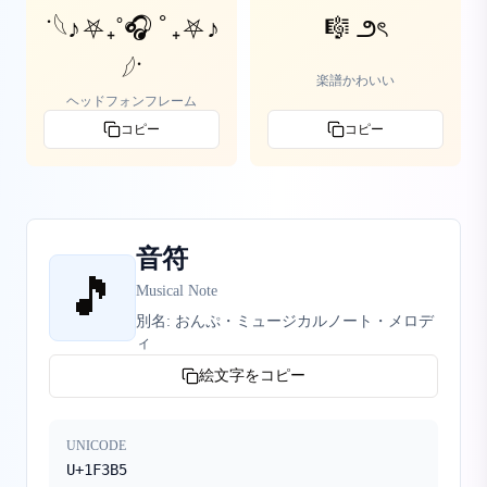
˙𓆩♪⛧₊˚🎧 ﾟ₊⛧♪
🎼 ౨ৎ
𓆪˙
楽譜かわいい
ヘッドフォンフレーム
コピー
コピー
音符
🎵
Musical Note
別名:
おんぷ・ミュージカルノート・メロデ
ィ
絵文字をコピー
UNICODE
U+1F3B5