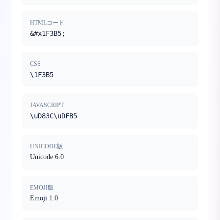
HTMLコード
&#x1F3B5;
CSS
\1F3B5
JAVASCRIPT
\uD83C\uDFB5
UNICODE版
Unicode 6.0
EMOJI版
Emoji 1.0