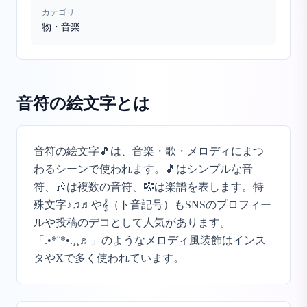
カテゴリ
物・音楽
音符の絵文字
とは
音符の絵文字🎵は、音楽・歌・メロディにまつ
わるシーンで使われます。🎵はシンプルな音
符、🎶は複数の音符、🎼は楽譜を表します。特
殊文字♪♫♬や𝄞（ト音記号）もSNSのプロフィー
ルや投稿のデコとして人気があります。
「.•*¨*•.¸¸♬」のようなメロディ風装飾はインス
タやXで多く使われています。