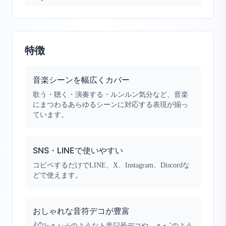
特徴
音楽シーンを幅広くカバー
歌う・聴く・演奏する・ルンルン気分など、音楽
にまつわるあらゆるシーンに対応する表現が揃っ
ています。
SNS・LINEで使いやすい
コピペするだけでLINE、X、Instagram、Discordな
どで使えます。
おしゃれな音符デコが豊富
𝄞⨾𓍢ִ໋⌑~♬♪܀⊹のようなト音記号デコや、♬⋆.˚のよう