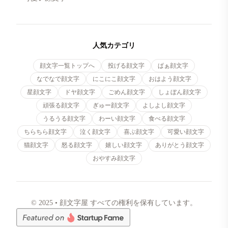
人気カテゴリ
顔文字一覧トップへ
投げる顔文字
ぱぁ顔文字
なでなで顔文字
にこにこ顔文字
おはよう顔文字
星顔文字
ドヤ顔文字
ごめん顔文字
しょぼん顔文字
頑張る顔文字
ぎゅー顔文字
よしよし顔文字
うるうる顔文字
わーい顔文字
食べる顔文字
ちらちら顔文字
泣く顔文字
喜ぶ顔文字
可愛い顔文字
猫顔文字
怒る顔文字
嬉しい顔文字
ありがとう顔文字
おやすみ顔文字
© 2025 • 顔文字屋 すべての権利を保有しています。