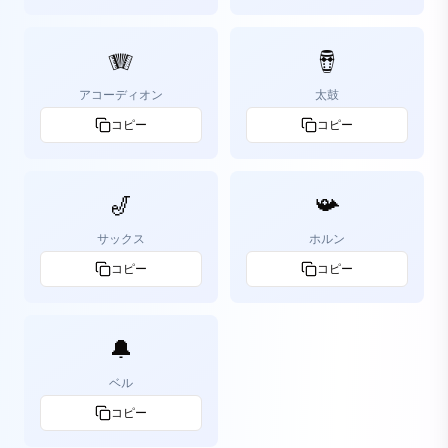
🪗
🪘
アコーディオン
太鼓
コピー
コピー
🎷
📯
サックス
ホルン
コピー
コピー
🔔
ベル
コピー