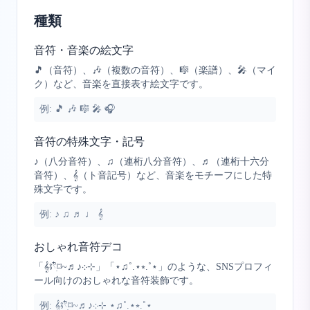
種類
音符・音楽の絵文字
🎵（音符）、🎶（複数の音符）、🎼（楽譜）、🎤（マイ
ク）など、音楽を直接表す絵文字です。
例:
🎵 🎶 🎼 🎤 🎧
音符の特殊文字・記号
♪（八分音符）、♫（連桁八分音符）、♬（連桁十六分
音符）、𝄞（ト音記号）など、音楽をモチーフにした特
殊文字です。
例:
♪ ♫ ♬ ♩ 𝄞
おしゃれ音符デコ
「𝄞⨾𓍢ִ໋⌑~♬♪܀⊹」「⋆♫˚.⋆⭒.˚⋆」のような、SNSプロフィ
ール向けのおしゃれな音符装飾です。
例:
𝄞⨾𓍢ִ໋⌑~♬♪܀⊹ ⋆♫˚.⋆⭒.˚⋆