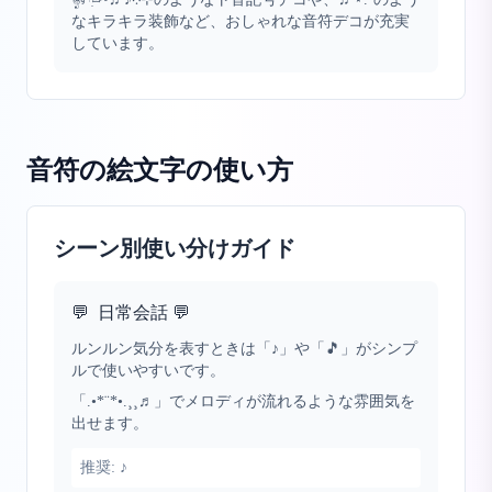
なキラキラ装飾など、おしゃれな音符デコが充実
しています。
音符の絵文字
の使い方
シーン別使い分けガイド
💬
日常会話 💬
ルンルン気分を表すときは「♪」や「🎵」がシンプ
ルで使いやすいです。
「.•*¨*•.¸¸♬」でメロディが流れるような雰囲気を
出せます。
推奨:
♪