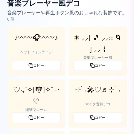
音楽プレーヤー風デコ
音楽プレーヤーや再生ボタン風のおしゃれな装飾です。
6
個
♪〰〰🎧〰〰♪
✶ ⸝⸝[ 🎵 ⸝⸝:: 🌀
] ⸝⸝ ⌇
ヘッドフォンライン
音楽プレーヤー風
コピー
コピー
♡‧₊˚✧[🎼]✧˚₊‧
⊹ ࣪ ˖🎤♡♬⊹ ࣪ ˖
♡
マイク音符デコ
楽譜フレーム
コピー
コピー