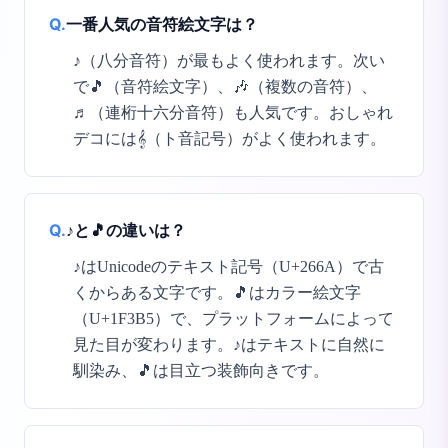
Q.
一番人気の音符絵文字は？
♪（八分音符）が最もよく使われます。次い
で🎵（音符絵文字）、🎶（複数の音符）、
♬（連桁十六分音符）も人気です。おしゃれ
デコには𝄞（ト音記号）がよく使われます。
Q.
♪と🎵の違いは？
♪はUnicodeのテキスト記号（U+266A）で古
くからある文字です。🎵はカラー絵文字
（U+1F3B5）で、プラットフォームによって
見た目が変わります。♪はテキストに自然に
馴染み、🎵は目立つ装飾向きです。