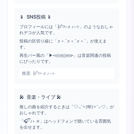
📱
SNS投稿 📱
プロフィールには「𝄞⨾𓍢ִ໋⌑~♬♪܀⊹」のようなおしゃ
れデコが人気です。
投稿の区切り線に「♬⋆.˚♬⋆.˚♬⋆.˚」が使えま
す。
再生バー風の「▶︎•၊၊||၊|။||||။၊|။•」は音楽関連の投稿
にぴったりです。
推奨:
𝄞⨾𓍢ִ໋⌑~♬♪܀⊹
🎤
音楽・ライブ 🎤
推しの曲を紹介するときは「♡‧₊˚✧[🎼]✧˚₊‧♡」が
おしゃれです。
「🎧ྀི♪⋆.✮」はヘッドフォンで聴いている雰囲気
を出せます。