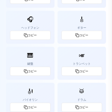
🎧
🎸
ヘッドフォン
ギター
コピー
コピー
🎹
🎺
鍵盤
トランペット
コピー
コピー
🎻
🥁
バイオリン
ドラム
コピー
コピー